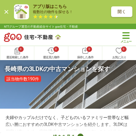
アプリ版はこちら
開く
複数社の物件を探せる！
NTTグループ運営の不動産総合サイト goo住宅・不動産
0
0
0
0
最近検索した条件
最近見た物件
保存した条件
お気に入り
長崎県の3LDKの中古マンションを探す
該当物件数190件
夫婦やカップルだけでなく、子どものいるファミリー世帯など幅
広い層におすすめの3LDK中古マンションを紹介します。3LDKは
個室が多いため、家族構成を問わず暮らしやすいことがポイン