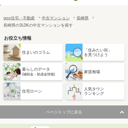
価 格
1,880万円
住 所
長崎県長崎市滑石２
goo住宅・不動産
中古マンション
長崎県
専有面積
75.42m²
長崎県の3LDKの中古マンションを探す
間取り
3LDK
お役立ち情報
「住みたい街」
住まいのコラム
を見つけよう
暮らしのデータ
家賃相場
(補助金・助成金情報)
人気タウン
住宅ローン
ランキング
ページトップに戻る