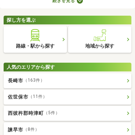
続きを見る
ト。寝室・収納部屋・書斎など、家族の希望にあわせて使い方を
変えられますよ。広々とした空間はゆったりくつろげるため、充
実した暮らしを実現できるでしょう。
探し方を選ぶ
路線・駅から探す
地域から探す
人気のエリアから探す
長崎市
（163件）
佐世保市
（11件）
西彼杵郡時津町
（5件）
諫早市
（8件）