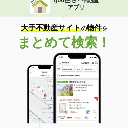
goo住宅・不動産
アプリ
大手不動産サイト
物件
の
を
まとめて検索！