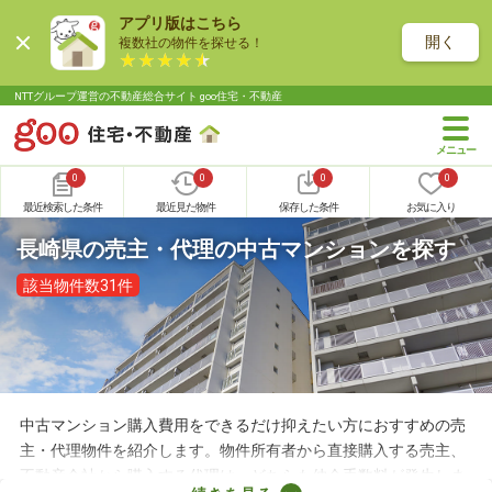
アプリ版はこちら
開く
複数社の物件を探せる！
NTTグループ運営の不動産総合サイト goo住宅・不動産
0
0
0
0
最近検索した条件
最近見た物件
保存した条件
お気に入り
長崎県の売主・代理の中古マンションを探す
該当物件数31件
中古マンション購入費用をできるだけ抑えたい方におすすめの売
主・代理物件を紹介します。物件所有者から直接購入する売主、
不動産会社から購入する代理は、どちらも仲介手数料が発生しま