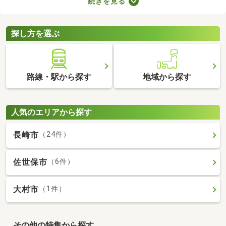
続きを見る
せん。物件価格×3.3～5.5％で決まる仲介手数料は、場合によって
は高額に。費用を抑えたい方は、ここで紹介する売主・代理物件
をチェックしてみてくださいね。
探し方を選ぶ
路線・駅から探す
地域から探す
人気のエリアから探す
長崎市
（24件）
佐世保市
（6件）
大村市
（1件）
その他の特集から探す