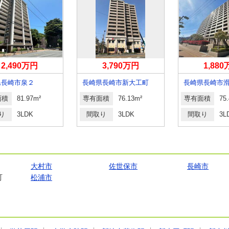
2,490万円
3,790万円
1,88
県長崎市泉２
長崎県長崎市新大工町
長崎県長崎市
面積
81.97m²
専有面積
76.13m²
専有面積
75
り
3LDK
間取り
3LDK
間取り
3L
大村市
佐世保市
長崎市
町
松浦市