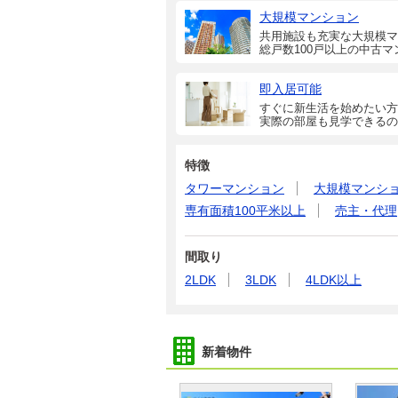
大規模マンション
共用施設も充実な大規模マ
総戸数100戸以上の中古マ
即入居可能
すぐに新生活を始めたい方
実際の部屋も見学できるの
特徴
タワーマンション
大規模マンシ
専有面積100平米以上
売主・代理
間取り
2LDK
3LDK
4LDK以上
新着物件