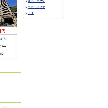
新築一戸建て
中古一戸建て
土地
0万円
3,300万円
2,490万円
滑石２
長崎県佐世保市潮見町
長崎県長崎市泉２
.42m²
専有面積
65.8m²
専有面積
81.97m²
DK
間取り
3LDK
間取り
3LDK