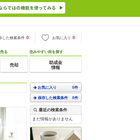
0
0
存した検索条件
お気に入り
売る
住みやすい街を探す
助成金
売却
情報
お気に入り
0件
保存した検索条件
0件
。
最近の検索条件
まだ情報がありません