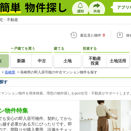
住宅・不動産
0
最近見た物件
保
一戸建てを買う
建てる
投資する
不動産
古
新築
中古
土地
土地活用
投資
>
長崎県
>
長崎県の即入居可能の中古マンション物件を探す
探す
マンション物件を簡単検索。理想の物件探しをgoo住宅・不動産がサポートします
ン物件特集
でも安心の即入居可物件。契約してから
っ越す必要がある方にぴったりです。即
ので、間取りや購入費用、設備をチェッ