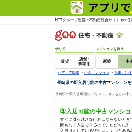
NTTグループ運営の不動産総合サイト goo
借りる
マンションを買う
店舗･
賃貸
新築
中
事業用
住宅・不動産
>
中古マンション
>
九州・沖縄
長崎県の即入居可能の中古マンションを
長崎県の即入居可能の中古マンションなどの中古
即入居可能の中古マンショ
すぐに引っ越さなければならないとき
間もなく入居できるので、ただちに引
入居可としている物件はいくつもある