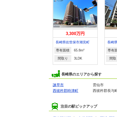
1,880万円
3,300万円
長崎県長崎市滑石２
長崎県佐世保市潮見町
長崎
専有面積
75.42m²
専有面積
65.8m²
専有
間取り
3LDK
間取り
3LDK
間取
長崎県のエリアから探す
諫早市
雲仙市
西彼杵郡時津町
西彼杵郡長与
注目の駅ピックアップ