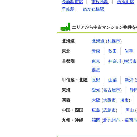
長崎駅前駅
市役所駅
西浜町駅
早岐駅
めがね橋駅
エリアから中古マンション物件を
北海道
北海道
(
札幌市
)
東北
青森
秋田
岩手
首都圏
東京
神奈川
(
横浜市
群馬
甲信越・北陸
長野
山梨
新潟
(
東海
愛知
(
名古屋市
)
静
関西
大阪
(
大阪市
・
堺市
)
中国・四国
広島
(
広島市
)
岡山
(
九州・沖縄
福岡
(
北九州市
・
福岡