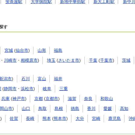
蛍茶屋駅
大学病院駅
新地中華街駅
新大工町駅
新中
探す
宮城
(
仙台市
)
山形
福島
・
川崎市
・
相模原市
)
埼玉
(
さいたま市
)
千葉
(
千葉市
)
茨城
新潟市
)
石川
富山
福井
岡
(
静岡市
・
浜松市
)
岐阜
三重
兵庫
(
神戸市
)
京都
(
京都市
)
滋賀
奈良
和歌山
岡山市
)
山口
鳥取
島根
徳島
香川
愛媛
高知
市
)
佐賀
長崎
熊本
(
熊本市
)
大分
宮崎
鹿児島
沖