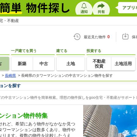
住宅・不動産
0
最近見た物件
保
一戸建てを買う
建てる
投資する
不動産
古
新築
中古
土地
土地活用
投資
>
長崎県
>
長崎県のタワーマンションの中古マンション物件を探す
ョンを探す
の中古マンション物件を簡単検索。理想の物件探しをgoo住宅・不動産がサポート
ンション物件特集
けれど、希望にあう物件がなかなか見つ
タワーマンションは数多くあり、物件や
なります。複数の物件を比較したうえ