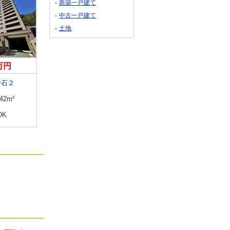
新築一戸建て
中古一戸建て
土地
0万円
3,300万円
2,490万円
滑石２
長崎県佐世保市潮見町
長崎県長崎市泉２
.42m²
専有面積
65.8m²
専有面積
81.97m²
DK
間取り
3LDK
間取り
3LDK