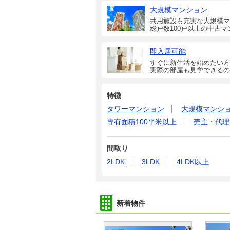
大規模マンション
共用施設も充実な大規模マ
総戸数100戸以上の中古マ
即入居可能
すぐに新生活を始めたい方
実際の部屋も見学できるの
特徴
タワーマンション
大規模マンシ
専有面積100平米以上
売主・代理
間取り
2LDK
3LDK
4LDK以上
新着物件