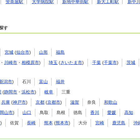
蛍茶屋駅
大学病院駅
新地中華街駅
新大工町駅
新中
探す
宮城
(
仙台市
)
山形
福島
・
川崎市
・
相模原市
)
埼玉
(
さいたま市
)
千葉
(
千葉市
)
茨城
新潟市
)
石川
富山
福井
岡
(
静岡市
・
浜松市
)
岐阜
三重
兵庫
(
神戸市
)
京都
(
京都市
)
滋賀
奈良
和歌山
岡山市
)
山口
鳥取
島根
徳島
香川
愛媛
高知
市
)
佐賀
長崎
熊本
(
熊本市
)
大分
宮崎
鹿児島
沖