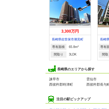
1,880万円
3,300万円
長崎県長崎市滑石２
長崎県佐世保市潮見町
長崎
専有面積
75.42m²
専有面積
65.8m²
専有
間取り
3LDK
間取り
3LDK
間取
長崎県のエリアから探す
諫早市
雲仙市
西彼杵郡時津町
西彼杵郡長与
注目の駅ピックアップ