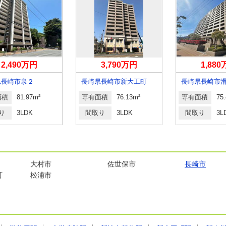
2,490万円
3,790万円
1,88
県長崎市泉２
長崎県長崎市新大工町
長崎県長崎市
面積
81.97m²
専有面積
76.13m²
専有面積
75
り
3LDK
間取り
3LDK
間取り
3L
大村市
佐世保市
長崎市
町
松浦市