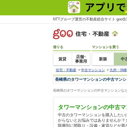
NTTグループ運営の不動産総合サイト goo
借りる
マンションを買う
店舗･
賃貸
新築
中
事業用
住宅・不動産
>
中古マンション
>
九州・沖縄
長崎県のタワーマンションの中古マンシ
長崎県のタワーマンションの中古マンションなど
タワーマンションの中古マ
中古のタワーマンションを購入したい
からないとお悩みではありませんか？
階層別に間取り・設備・家賃などが異