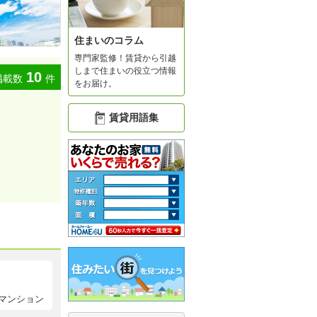
住まいのコラム
専門家監修！賃貸から引越
しまで住まいの役立つ情報
10
掲載数
件
をお届け。
賃貸用語集
マンション