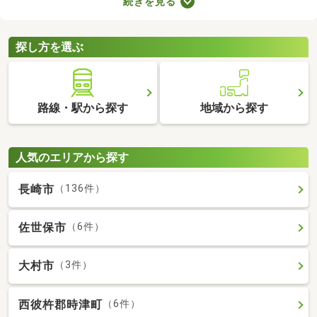
続きを見る
で、大切な家族と引っ越す際は、ペット可の物件を選ぶことが大
切です。ここでペット可・ペット相談可の中古マンションを紹介
するので、ペットと快適に暮らせるお部屋を見つけてください
探し方を選ぶ
ね。
路線・駅から探す
地域から探す
人気のエリアから探す
長崎市
（136件）
佐世保市
（6件）
大村市
（3件）
西彼杵郡時津町
（6件）