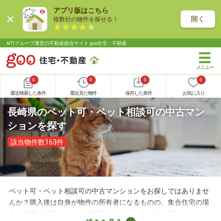
アプリ版はこちら
開く
複数社の物件を探せる！
NTTグループ運営の不動産総合サイト goo住宅・不動産
0
0
0
0
最近検索した条件
最近見た物件
保存した条件
お気に入り
長崎県のペット可・ペット相談可の中古マン
ションを探す
該当物件数163件
ペット可・ペット相談可の中古マンションをお探しではありませ
んか？購入後は自身が物件の所有者になるものの、集合住宅の場
合は注意が必要。ほかの入居者からクレームが入る恐れがあるの