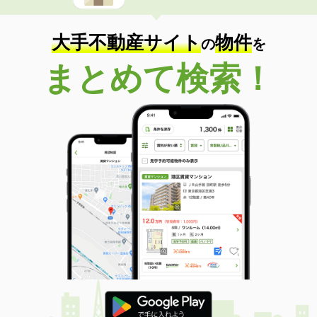
住 所
香川県高松市木太町
専有面積
80m²
間取り
2LDK
大手不動産サイト
物件
の
を
香川県高松市浜ノ町
まとめて検索！
価 格
2,849万円
住 所
香川県高松市浜ノ町
専有面積
75.08m²
間取り
3LDK