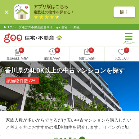
アプリ版はこちら
開く
複数社の物件を探せる！
NTTグループ運営の不動産総合サイト goo住宅・不動産
0
0
0
0
最近検索した条件
最近見た物件
保存した条件
お気に入り
香川県の4LDK以上の中古マンションを探す
該当物件数72件
家族人数が多いからできるだけ広い中古マンションを購入したい
と考える方におすすめの4LDK物件を紹介します。リビングに加
え、4つの個室がある物件は4人以上の家族におすすめ。家族人数