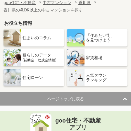
goo住宅・不動産
中古マンション
香川県
専有面積
62.07m²
香川県の4LDK以上の中古マンションを探す
間取り
2SDK
お役立ち情報
香川県高松市栗林町１丁目
「住みたい街」
価 格
1,899万円
住まいのコラム
を見つけよう
住 所
香川県高松市栗林町１丁目
専有面積
70.38m²
暮らしのデータ
間取り
3LDK
家賃相場
(補助金・助成金情報)
香川県高松市浜ノ町
人気タウン
住宅ローン
ランキング
価 格
2,849万円
住 所
香川県高松市浜ノ町
専有面積
75.08m²
ページトップに戻る
間取り
3LDK
香川県高松市木太町
goo住宅・不動産
価 格
2,890万円
アプリ