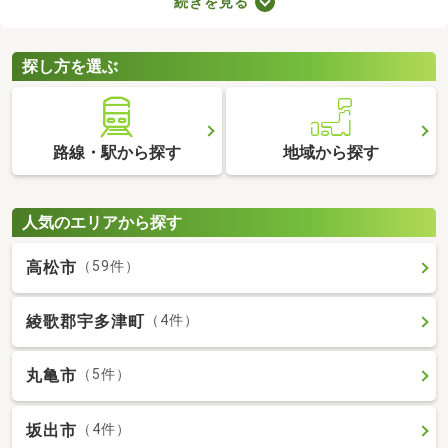
続きを見る
が多くても、お部屋の数が多ければ生活空間をしっかり分けられ
ますよ。設備が整っていればさらに生活の充実度が上がるため、
間取りや設備、購入費用などをチェックしてみてくださいね。
探し方を選ぶ
路線・駅から探す
地域から探す
人気のエリアから探す
高松市
（59件）
綾歌郡宇多津町
（4件）
丸亀市
（5件）
坂出市
（4件）