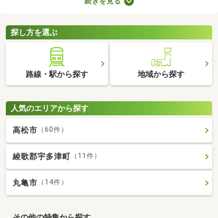
続きを見る
で、大切な家族と引っ越す際は、ペット可の物件を選ぶことが大
切です。ここでペット可・ペット相談可の中古マンションを紹介
するので、ペットと快適に暮らせるお部屋を見つけてください
探し方を選ぶ
ね。
路線・駅から探す
地域から探す
人気のエリアから探す
高松市
（60件）
綾歌郡宇多津町
（11件）
丸亀市
（14件）
その他の特集から探す