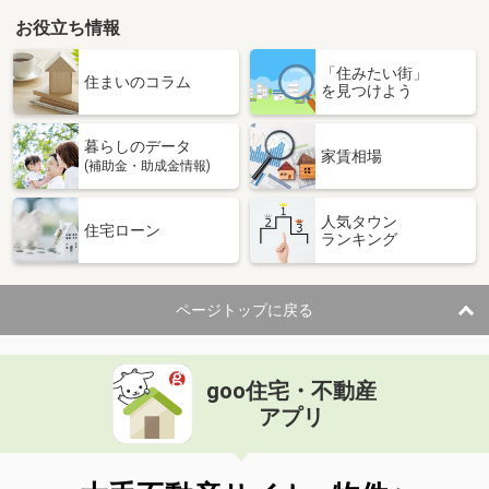
お役立ち情報
香川県高松市桜町１丁目
「住みたい街」
価 格
3,990万円
住まいのコラム
を見つけよう
住 所
香川県高松市桜町１丁目
専有面積
83.48m²
暮らしのデータ
間取り
3LDK
家賃相場
(補助金・助成金情報)
香川県高松市高松町
人気タウン
住宅ローン
ランキング
価 格
1,280万円
住 所
香川県高松市高松町
専有面積
89.83m²
ページトップに戻る
間取り
3LDK
香川県丸亀市田村町
goo住宅・不動産
価 格
1,080万円
アプリ
住 所
香川県丸亀市田村町
専有面積
81.75m²
間取り
3SLDK