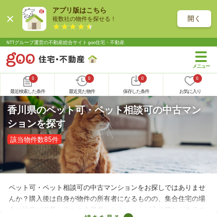
アプリ版はこちら
開く
複数社の物件を探せる！
NTTグループ運営の不動産総合サイト goo住宅・不動産
0
0
0
0
最近検索した条件
最近見た物件
保存した条件
お気に入り
香川県のペット可・ペット相談可の中古マン
ションを探す
該当物件数85件
ペット可・ペット相談可の中古マンションをお探しではありませ
んか？購入後は自身が物件の所有者になるものの、集合住宅の場
合は注意が必要。ほかの入居者からクレームが入る恐れがあるの