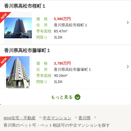
香川県高松市桜町１
価 格
5,980万円
住 所
香川県高松市桜町１
専有面積
85.47m²
間取り
3LDK
香川県高松市藤塚町１
価 格
3,780万円
住 所
香川県高松市藤塚町１
専有面積
90.26m²
間取り
3LDK
香川県高松市楠上町１丁目
もっと見る
価 格
1,280万円
住 所
香川県高松市楠上町１丁目
goo住宅・不動産
中古マンション
香川県
専有面積
75.64m²
香川県のペット可・ペット相談可の中古マンションを探す
間取り
4LDK