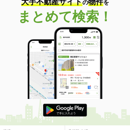
大手不動産サイト
物件
の
を
香川県高松市太田上町
まとめて検索！
価 格
580万円
住 所
香川県高松市太田上町
専有面積
50.03m²
間取り
3DK
香川県高松市桜町１丁目
価 格
2,380万円
住 所
香川県高松市桜町１丁目
専有面積
75.18m²
間取り
2SLDK
香川県高松市浜ノ町
価 格
2,849万円
住 所
香川県高松市浜ノ町
専有面積
75.08m²
間取り
3LDK