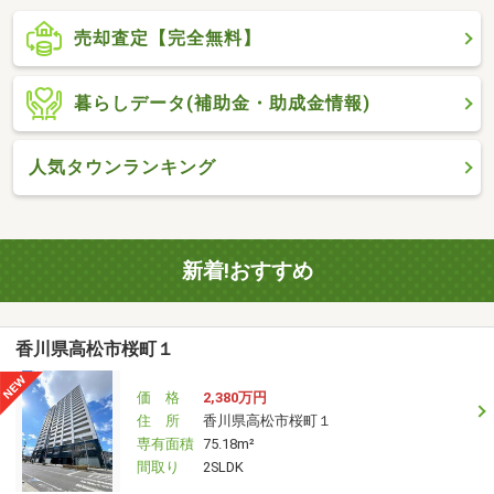
売却査定【完全無料】
暮らしデータ(補助金・助成金情報)
人気タウンランキング
新着!おすすめ
香川県高松市桜町１
価 格
2,380万円
住 所
香川県高松市桜町１
専有面積
75.18m²
間取り
2SLDK