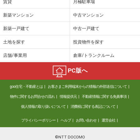
賃貸
月極駐車場
香川県高松市高松町
新築マンション
中古マンション
価 格
1,280万円
新築一戸建て
中古一戸建て
住 所
香川県高松市高松町
専有面積
89.83m²
土地を探す
投資物件を探す
間取り
3LDK
店舗/事業用
倉庫/トランクルーム
PC版へ
goo住宅・不動産とは
お客さまご利用端末からの情報の外部送信について
物件に関するお問合せの流れ
情報提供元
不動産情報に関する免責事項
個人情報の取り扱いについて
消費税に関する表記について
プライバシーポリシー
ヘルプ
お問い合わせ
運営会社
©NTT DOCOMO