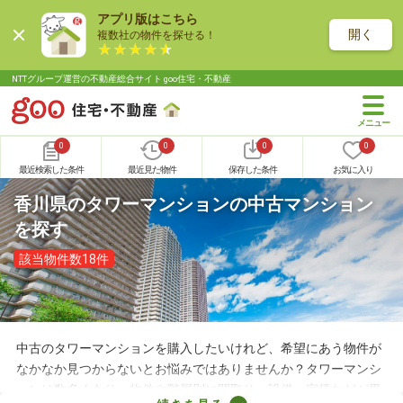
アプリ版はこちら
開く
複数社の物件を探せる！
NTTグループ運営の不動産総合サイト goo住宅・不動産
0
0
0
0
最近検索した条件
最近見た物件
保存した条件
お気に入り
香川県のタワーマンションの中古マンション
を探す
該当物件数18件
中古のタワーマンションを購入したいけれど、希望にあう物件が
なかなか見つからないとお悩みではありませんか？タワーマンシ
ョンは数多くあり、物件や階層別に間取り・設備・家賃などが異