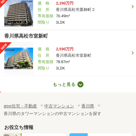
価 格
2,290万円
住 所
香川県高松市栗林町２
専有面積
76.49m²
間取り
3LDK
香川県高松市室新町
価 格
2,590万円
住 所
香川県高松市室新町
専有面積
78.87m²
間取り
3LDK
香川県高松市茜町
もっと見る
価 格
830万円
住 所
香川県高松市茜町
goo住宅・不動産
中古マンション
香川県
専有面積
70.46m²
香川県のタワーマンションの中古マンションを探す
間取り
3LDK
お役立ち情報
香川県高松市丸の内