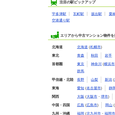
注目の駅ピックアップ
宇多津駅
瓦町駅
坂出駅
栗
空港通り駅
エリアから中古マンション物件を
北海道
北海道
(
札幌市
)
東北
青森
秋田
岩手
首都圏
東京
神奈川
(
横浜市
群馬
甲信越・北陸
長野
山梨
新潟
(
東海
愛知
(
名古屋市
)
静
関西
大阪
(
大阪市
・
堺市
)
中国・四国
広島
(
広島市
)
岡山
(
九州・沖縄
福岡
(
北九州市
・
福岡