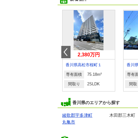
1,280万円
2,380万円
香川県高松市高松町
香川県高松市桜町１
香川
専有面積
89.83m²
専有面積
75.18m²
専有
間取り
3LDK
間取り
2SLDK
間取
香川県のエリアから探す
綾歌郡宇多津町
木田郡三木町
丸亀市