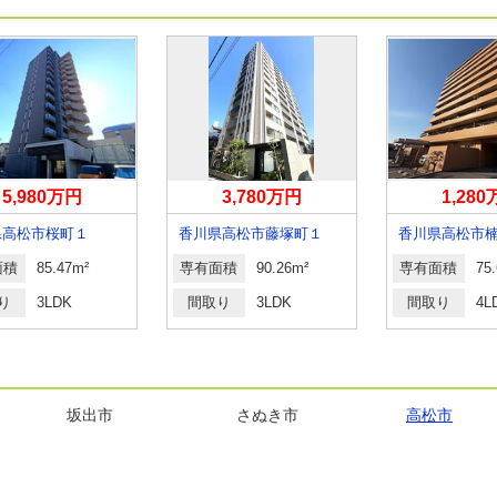
5,980万円
3,780万円
1,28
県高松市桜町１
香川県高松市藤塚町１
面積
85.47m²
専有面積
90.26m²
専有面積
75
り
3LDK
間取り
3LDK
間取り
4L
坂出市
さぬき市
高松市