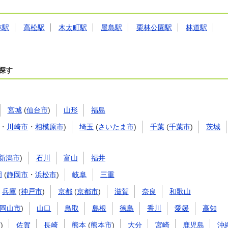
林駅
高松駅
木太町駅
屋島駅
栗林公園駅
林道駅
探す
宮城
(
仙台市
)
山形
福島
・
川崎市
・
相模原市
)
埼玉
(
さいたま市
)
千葉
(
千葉市
)
茨城
新潟市
)
石川
富山
福井
岡
(
静岡市
・
浜松市
)
岐阜
三重
兵庫
(
神戸市
)
京都
(
京都市
)
滋賀
奈良
和歌山
岡山市
)
山口
鳥取
島根
徳島
香川
愛媛
高知
市
)
佐賀
長崎
熊本
(
熊本市
)
大分
宮崎
鹿児島
沖