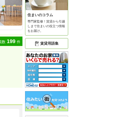
住まいのコラム
専門家監修！賃貸から引越
しまで住まいの役立つ情報
をお届け。
199
載数
件
賃貸用語集