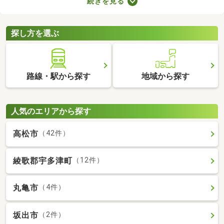
続きを見る
などのメリットがあります。豊かな生活を実現するポイントが備
わっているので、物件の特徴や間取りを確認したうえで、購入を
ご検討してみてくださいね。
探し方を選ぶ
路線・駅から探す
地域から探す
人気のエリアから探す
高松市
（42件）
綾歌郡宇多津町
（12件）
丸亀市
（4件）
坂出市
（2件）