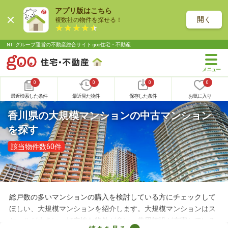
アプリ版はこちら
開く
複数社の物件を探せる！
NTTグループ運営の不動産総合サイト goo住宅・不動産
0
0
0
0
最近検索した条件
最近見た物件
保存した条件
お気に入り
香川県の大規模マンションの中古マンション
を探す
該当物件数60件
総戸数の多いマンションの購入を検討している方にチェックして
ほしい、大規模マンションを紹介します。大規模マンションはス
ケールが大きい・好立地な物件が多い・共用施設が充実している