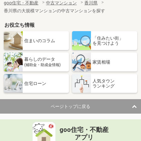
goo住宅・不動産
中古マンション
香川県
専有面積
75.64m²
香川県の大規模マンションの中古マンションを探す
間取り
4LDK
お役立ち情報
香川県高松市桜町１丁目
「住みたい街」
価 格
3,990万円
住まいのコラム
を見つけよう
住 所
香川県高松市桜町１丁目
専有面積
83.48m²
暮らしのデータ
間取り
3LDK
家賃相場
(補助金・助成金情報)
香川県高松市高松町
人気タウン
住宅ローン
ランキング
価 格
1,280万円
住 所
香川県高松市高松町
専有面積
89.83m²
ページトップに戻る
間取り
3LDK
香川県丸亀市田村町
goo住宅・不動産
価 格
1,080万円
アプリ