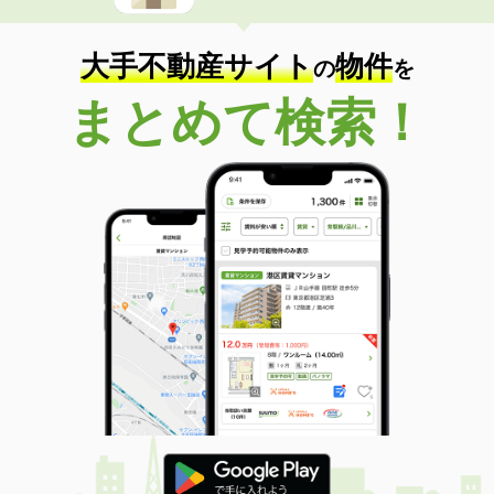
住 所
香川県丸亀市田村町
専有面積
81.75m²
間取り
3SLDK
大手不動産サイト
物件
の
を
香川県高松市太田上町
まとめて検索！
価 格
580万円
住 所
香川県高松市太田上町
専有面積
50.03m²
間取り
3DK
香川県高松市桜町１丁目
価 格
2,380万円
住 所
香川県高松市桜町１丁目
専有面積
75.18m²
間取り
2SLDK
香川県高松市浜ノ町
価 格
2,849万円