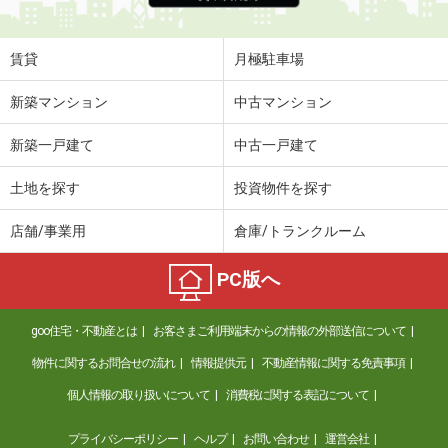
住 所
香川県高松市浜ノ町
専有面積
75.08m²
間取り
3LDK
賃貸
月極駐車場
香川県高松市高松町
新築マンション
中古マンション
価 格
1,280万円
新築一戸建て
中古一戸建て
住 所
香川県高松市高松町
専有面積
89.83m²
土地を探す
投資物件を探す
間取り
3LDK
店舗/事業用
倉庫/トランクルーム
PC版へ
goo住宅・不動産とは
お客さまご利用端末からの情報の外部送信について
物件に関するお問合せの流れ
情報提供元
不動産情報に関する免責事項
個人情報の取り扱いについて
消費税に関する表記について
プライバシーポリシー
ヘルプ
お問い合わせ
運営会社