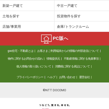
価 格
2,580万円
新築一戸建て
中古一戸建て
住 所
大阪府寝屋川市三井が丘４
建物面積
68.56m²
土地を探す
投資物件を探す
土地面積
107.62m²
店舗/事業用
倉庫/トランクルーム
大阪府河内長野市南花台８
PC版へ
価 格
3,580万円
住 所
大阪府河内長野市南花台８
goo住宅・不動産とは
お客さまご利用端末からの情報の外部送信について
建物面積
372.51m²
土地面積
344m²
物件に関するお問合せの流れ
情報提供元
不動産情報に関する免責事項
個人情報の取り扱いについて
消費税に関する表記について
大阪府四條畷市大字清瀧
プライバシーポリシー
ヘルプ
お問い合わせ
運営会社
価 格
1,580万円
住 所
大阪府四條畷市大字清瀧
建物面積
95.58m²
©NTT DOCOMO
土地面積
43.21m²
大阪府大阪市東住吉区南田辺３