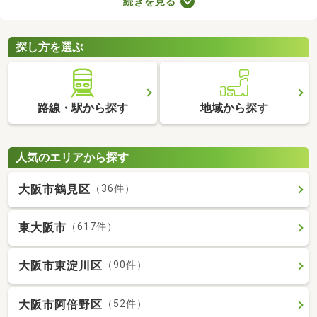
続きを見る
なのでクリーニングが必須。即入居可の物件はクリーニング済み
なので、購入後すぐに引っ越せますよ。すぐに引っ越さなければ
ならない方は、即入居可の物件から気になる家を見つけてくださ
探し方を選ぶ
いね。
路線・駅から探す
地域から探す
人気のエリアから探す
大阪市鶴見区
（36件）
東大阪市
（617件）
大阪市東淀川区
（90件）
大阪市阿倍野区
（52件）