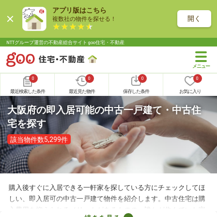
アプリ版はこちら
開く
複数社の物件を探せる！
NTTグループ運営の不動産総合サイト goo住宅・不動産
0
0
0
0
最近検索した条件
最近見た物件
保存した条件
お気に入り
大阪府の即入居可能の中古一戸建て・中古住
宅を探す
該当物件数5,299件
購入後すぐに入居できる一軒家を探している方にチェックしてほ
しい、即入居可の中古一戸建て物件を紹介します。中古住宅は購
入費用を抑えられるメリットがあるものの、誰かが住んでいた家