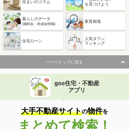
価 格
1,280万円
住まいのコラム
を見つけよう
住 所
大阪府門真市大橋町
建物面積
49.68m²
暮らしのデータ
土地面積
116.95m²
家賃相場
(補助金・助成金情報)
大阪府門真市岸和田２
人気タウン
住宅ローン
ランキング
価 格
1,080万円
住 所
大阪府門真市岸和田２
建物面積
86.42m²
ページトップに戻る
土地面積
34.24m²
大阪府藤井寺市小山８
goo住宅・不動産
価 格
1,570万円
アプリ
住 所
大阪府藤井寺市小山８
建物面積
75.91m²
土地面積
66.31m²
大手不動産サイト
物件
の
を
大阪府堺市南区御池台１
まとめて検索！