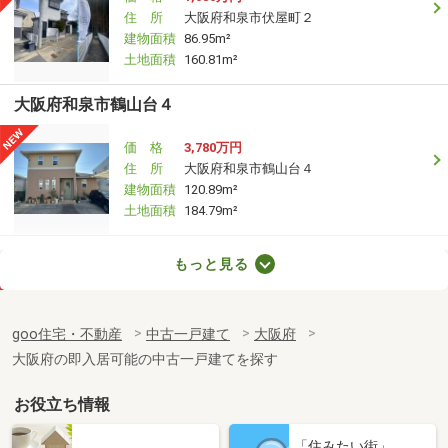
住 所
大阪府和泉市伏屋町２
建物面積
86.95m²
土地面積
160.81m²
大阪府和泉市鶴山台４
価 格
3,780万円
住 所
大阪府和泉市鶴山台４
建物面積
120.89m²
土地面積
184.79m²
大阪府和泉市伯太町５
もっと見る
価 格
1,970万円
住 所
大阪府和泉市伯太町５
goo住宅・不動産
中古一戸建て
大阪府
建物面積
79.38m²
大阪府の即入居可能の中古一戸建てを探す
土地面積
93.34m²
お役立ち情報
大阪府門真市大橋町
「住みたい街」