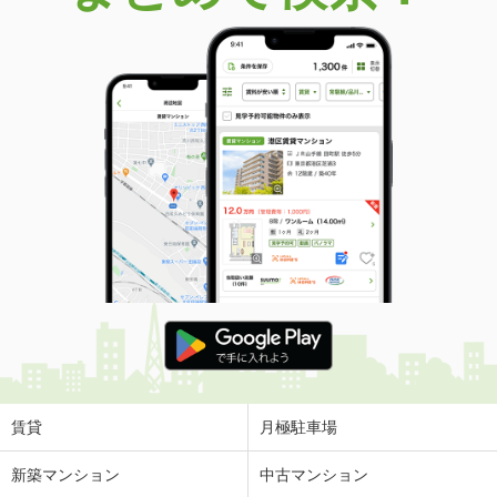
価 格
3,880万円
住 所
大阪府堺市南区御池台１
建物面積
112.42m²
土地面積
201.08m²
大阪府寝屋川市太秦中町
価 格
230万円
住 所
大阪府寝屋川市太秦中町
建物面積
41.21m²
土地面積
40.56m²
大阪府寝屋川市寝屋１
価 格
1,699万円
住 所
大阪府寝屋川市寝屋１
建物面積
98.4m²
土地面積
50.5m²
賃貸
月極駐車場
大阪府寝屋川市三井が丘４
新築マンション
中古マンション