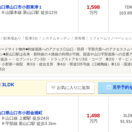
1,598
山口県山口市小郡東津１
7D
ＪＲ山陽本線 新山口駅 徒歩12分
万円
163.8
駐車場あり
駐車3台
システムキッチン
所有権
リフォームリノベーション
線ロードサイド物件■幹線道路へのアクセス◎山口・防府・宇部方面へのアクセススム
ン■新山口駅は在来・新幹線の４路線の利用が可能、国道や山口宇部道路への交通
数徒歩 ～・セブンイレブン3分 ・ドラッグストアモリ3分・コープ 車2分・ザ・ビッ
・小郡第一病院 車3分・総合支所 車4分・県道335号線（江崎陶線）車1分・国道
5分
3LDK
見学予約
お気に入りに追加
山口県山口市小郡金堀町
1,498
3LD
ＪＲ山口線 上郷駅 徒歩24分
万円
91.91
ＪＲ宇部線 新山口駅 徒歩3.2km