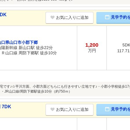
DK
見学予約
お気に入りに追加
山口県山口市小郡下郷
1,200
5D
山陽新幹線 新山口駅 徒歩22分
万円
117.7
ＪＲ山口線 周防下郷駅 徒歩10分
住宅です♪☆平川方面、小郡方面どちらにも行きやすい立地です♪・小郡小学校徒歩17分
）・JR山口線/周防下郷駅徒歩10分（約750ｍ）
 7DK
見学予約
お気に入りに追加