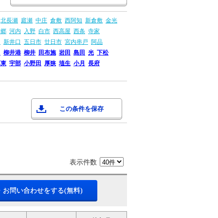
北長瀬
庭瀬
中庄
倉敷
西阿知
新倉敷
金光
本郷
河内
入野
白市
西高屋
西条
寺家
島
新井口
五日市
廿日市
宮内串戸
阿品
畠
柳井港
柳井
田布施
岩田
島田
光
下松
厚東
宇部
小野田
厚狭
埴生
小月
長府
この条件を保存
表示件数
・お問い合わせをする(無料)