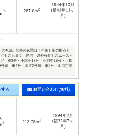
1984年10月
K
2
(築41年11ヶ
287.6m
2
9m
月)
ーズ■山口 陸路の玄関口！今後も街の拠点と
アクセスも良く、県内・県外移動もスムーズ～
グ 車3分・小郡小17分・小郡中18分・小郡
9号線 車4分・国道2号線 車5分・山口宇部
をする
お問い合わせ(無料)
1994年2月
K
2
(築32年7ヶ
213.78m
2
m
月)