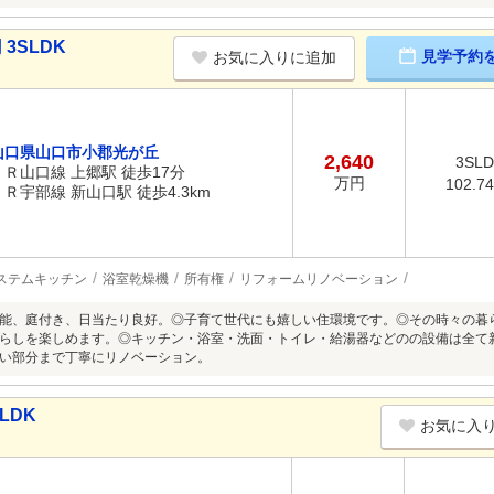
3SLDK
見学予約
お気に入りに追加
山口県山口市小郡光が丘
2,640
3SL
ＪＲ山口線 上郷駅 徒歩17分
万円
102.7
ＪＲ宇部線 新山口駅 徒歩4.3km
ステムキッチン
浴室乾燥機
所有権
リフォームリノベーション
能、庭付き、日当たり良好。◎子育て世代にも嬉しい住環境です。◎その時々の暮
らしを楽しめます。◎キッチン・浴室・洗面・トイレ・給湯器などのの設備は全て
い部分まで丁寧にリノベーション。
LDK
お気に入