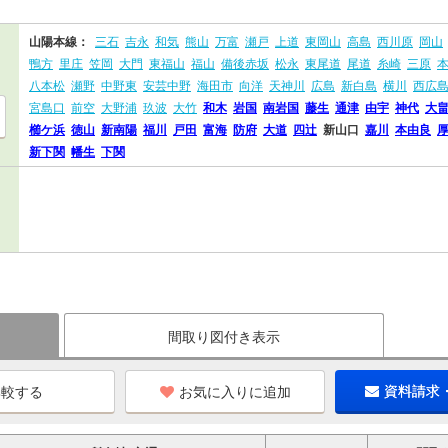
山陽本線：
三石
吉永
和気
熊山
万富
瀬戸
上道
東岡山
高島
西川原
岡山
鴨方
里庄
笠岡
大門
東福山
福山
備後赤坂
松永
東尾道
尾道
糸崎
三原
八本松
瀬野
中野東
安芸中野
海田市
向洋
天神川
広島
新白島
横川
西広
宮島口
前空
大野浦
玖波
大竹
和木
岩国
南岩国
藤生
通津
由宇
神代
大
櫛ケ浜
徳山
新南陽
福川
戸田
富海
防府
大道
四辻
新山口
嘉川
本由良
新下関
幡生
下関
間取り図付き表示
お気に入りに追加
資料請求