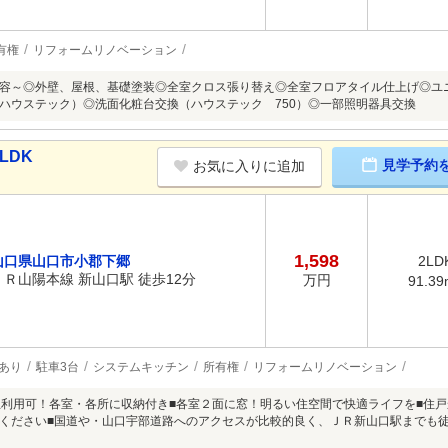
有権
リフォームリノベーション
容～◎外壁、屋根、基礎塗装◎全室クロス張り替え◎全室フロアタイル仕上げ◎ユニ
ハウステック）◎洗面化粧台交換（ハウステック 750）◎一部照明器具交換
LDK
見学予約
お気に入りに追加
1,598
山口県山口市小郡下郷
2LD
ＪＲ山陽本線 新山口駅 徒歩12分
万円
91.39
あり
駐車3台
システムキッチン
所有権
リフォームリノベーション
独立利用可！各室・各所に収納付き■各室２面に窓！明るい住空間で快適ライフを■住
ください■国道や・山口宇部道路へのアクセスが比較的良く、ＪＲ新山口駅までも