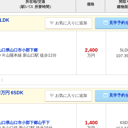
所在地/交通
間取
価格
（駅/バス 所要時間）
建物面
LDK
見学予約
お気に入りに追加
2,400
山口県山口市小郡下郷
5LD
ＪＲ山陽本線 新山口駅 徒歩12分
万円
107.3
権
万円 6SDK
見学予約
お気に入りに追加
1,400
山口県山口市小郡下郷山手下
6SD
ＪＲ山口線 新山口駅 徒歩15分