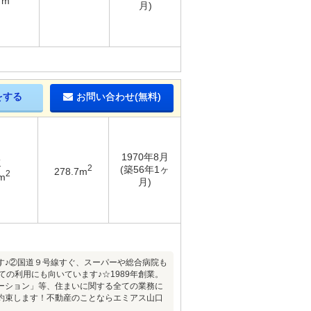
7m
月)
をする
お問い合わせ(無料)
1970年8月
K
2
(築56年1ヶ
278.7m
2
m
月)
す♪②国道９号線すぐ、スーパーや総合病院も
の利用にも向いています♪☆1989年創業。
ーション」等、住まいに関する全ての業務に
約束します！不動産のことならエミアス山口