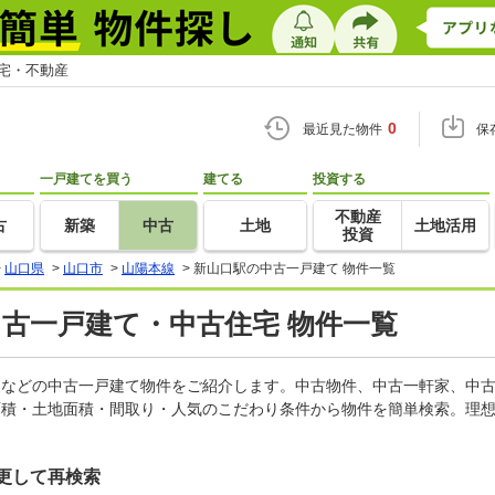
住宅・不動産
0
最近見た物件
保
一戸建てを買う
建てる
投資する
不動産
古
新築
中古
土地
土地活用
投資
>
山口県
>
山口市
>
山陽本線
>
新山口駅の中古一戸建て 物件一覧
中古一戸建て・中古住宅 物件一覧
軒家などの中古一戸建て物件をご紹介します。中古物件、中古一軒家、中
面積・土地面積・間取り・人気のこだわり条件から物件を簡単検索。理想
更して再検索