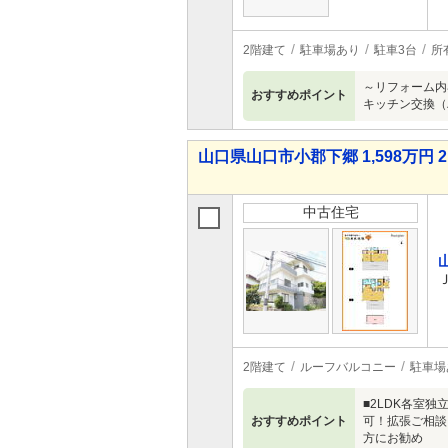
2階建て
駐車場あり
駐車3台
所
～リフォーム内
おすすめポイント
キッチン交換（
山口県山口市小郡下郷 1,598万円 2
中古住宅
2階建て
ルーフバルコニー
駐車場
■2LDK各室
おすすめポイント
可！拡張ご相談
方にお勧め