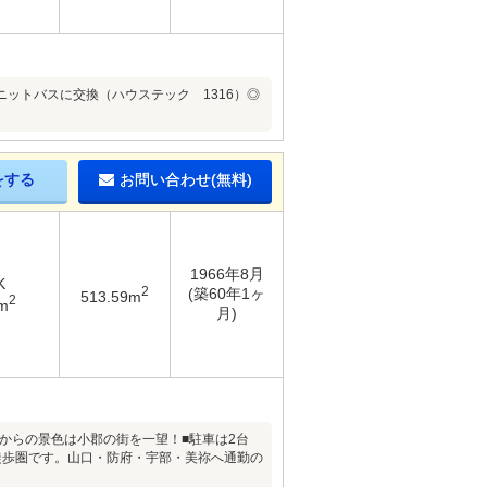
ットバスに交換（ハウステック 1316）◎
をする
お問い合わせ(無料)
1966年8月
K
2
(築60年1ヶ
513.59m
2
m
月)
戸からの景色は小郡の街を一望！■駐車は2台
徒歩圏です。山口・防府・宇部・美祢へ通勤の