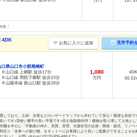
万円
157.3
有権
 4DK
見学予約
お気に入りに追加
山口県山口市小郡尾崎町
1,080
ＪＲ山口線 上郷駅 徒歩17分
4D
ＪＲ山口線 周防下郷駅 徒歩23分
万円
65.52
ＪＲ山陽本線 新山口駅 徒歩28分
置しており、土砂、水害などのハザードマップから外れていて安心！眺望も良好で
良いです♪③使い勝手の良い平屋です♪④土地面積84坪！建物を取り壊して土地として
市圏を中心に「不動産の仲介、売買、管理、分譲住宅の企画・開発・販売、リノベ
対応☆「未来への架け橋」をモットーにお客様により良いご提案ができることをお
さい！ お問い合わせは0120-956-486まで♪