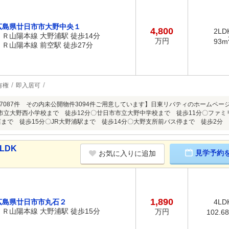
広島県廿日市市大野中央１
4,800
2LD
ＪＲ山陽本線 大野浦駅 徒歩14分
万円
93m
ＪＲ山陽本線 前空駅 徒歩27分
有権
即入居可
087件 その内未公開物件3094件ご用意しています】日東リバティのホームページもぜひご覧く
廿日市市立大野西小学校まで 徒歩12分〇廿日市市立大野中学校まで 徒歩11分〇ファ
店まで 徒歩15分〇JR大野浦駅まで 徒歩14分〇大野支所前バス停まで 徒歩2分
LDK
見学予約
お気に入りに追加
1,890
広島県廿日市市丸石２
4LD
ＪＲ山陽本線 大野浦駅 徒歩15分
万円
102.6