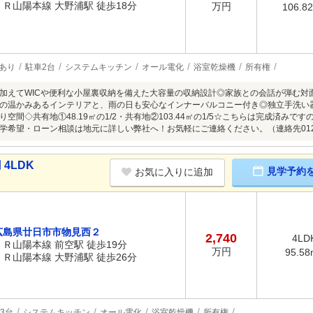
ＪＲ山陽本線 大野浦駅 徒歩18分
万円
106.8
あり
駐車2台
システムキッチン
オール電化
浴室乾燥機
所有権
加えてWICや便利な小屋裏収納を備えた大容量の収納設計◎家族との会話が弾む対
の温かみあるインテリアと、雨の日も安心なインナーバルコニー付き◎独立手洗い
空間◇共有地①48.19㎡の1/2・共有地②103.44㎡の1/5☆こちらは完成済み
学希望・ローン相談は地元に詳しい弊社へ！お気軽にご連絡ください。（連絡先0120-
4LDK
見学予約
お気に入りに追加
広島県廿日市市物見西２
2,740
4LD
ＪＲ山陽本線 前空駅 徒歩19分
万円
95.58
ＪＲ山陽本線 大野浦駅 徒歩26分
3台
システムキッチン
オール電化
浴室乾燥機
所有権