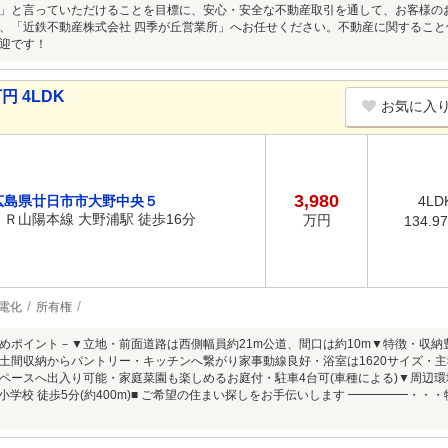
」と言っていただけることを目標に、安心・安全な不動産取引を通して、お客様の
、「近鉄不動産株式会社 四季が丘営業所」へお任せください。不動産に関するこ
迎です！
円 4LDK
お気に入
3,980
広島県廿日市市大野中央５
4LD
ＪＲ山陽本線 大野浦駅 徒歩16分
万円
134.9
電化
所有権
めポイント－▼立地・前面道路は西側幅員約21m公道、間口は約10m▼特徴・収納
土間収納からパントリー・キッチンへ繋がり家事動線良好・浴室は1620サイズ・主寝
ペースへ出入り可能・家庭菜園も楽しめるお庭付・駐車4台可(車種による)▼周辺環
野西小学校 徒歩5分(約400m)■ ご希望の住まい探しをお手伝いします ━━━━━