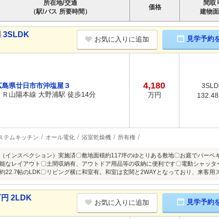
所在地/交通
間取
価格
（駅/バス 所要時間）
建物面
3SLDK
見学予約
お気に入りに追加
4,180
広島県廿日市市沖塩屋３
3SLD
ＪＲ山陽本線 大野浦駅 徒歩14分
万円
132.4
ステムキッチン
オール電化
浴室乾燥機
所有権
（インスペクション）実施済〇敷地面積約117坪のゆとりある敷地〇お庭でバーベ
可能なレイアウト〇土間収納有、アウトドア用品等の収納に便利です〇電動シャッタ
約22.7帖のLDK〇リビング横に和室有。和室は玄関と2WAYとなっており、来客
円 2LDK
見学予約
お気に入りに追加