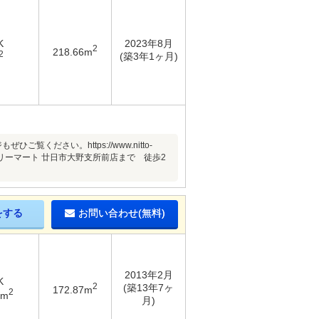
K
2023年8月
2
218.66m
2
(築3年1ヶ月)
ださい。https://www.nitto-
ミリーマート 廿日市大野支所前店まで 徒歩2
をする
お問い合わせ(無料)
2013年2月
K
2
(築13年7ヶ
172.87m
2
8m
月)