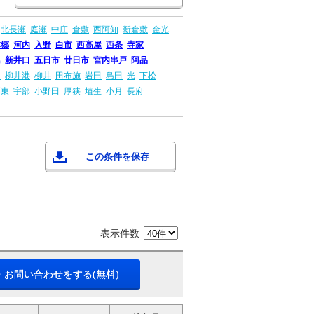
北長瀬
庭瀬
中庄
倉敷
西阿知
新倉敷
金光
本郷
河内
入野
白市
西高屋
西条
寺家
島
新井口
五日市
廿日市
宮内串戸
阿品
畠
柳井港
柳井
田布施
岩田
島田
光
下松
厚東
宇部
小野田
厚狭
埴生
小月
長府
この条件を保存
表示件数
・お問い合わせをする(無料)