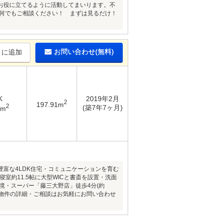
お役に立てるように活動してまいります。不
と何でもご相談ください！ まずは見るだけ！
お問い合わせ(無料)
りに追加
K
2019年2月
2
197.91m
2
(築7年7ヶ月)
7m
豊富な4LDK住宅・コミュニケーションを育む
室約11.5帖に大型WICと書斎を設置・洗面
境・スーパー「藤三大野店」徒歩4分(約
・・・物件の詳細・ご相談はお気軽にお問い合わせ