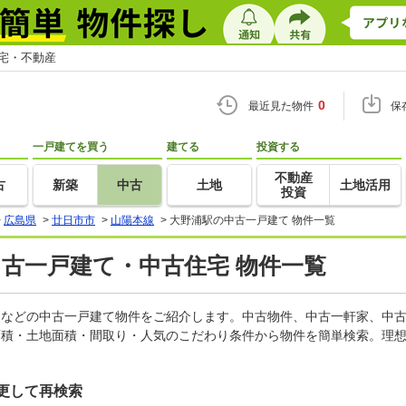
住宅・不動産
0
最近見た物件
保
一戸建てを買う
建てる
投資する
不動産
古
新築
中古
土地
土地活用
投資
>
広島県
>
廿日市市
>
山陽本線
>
大野浦駅の中古一戸建て 物件一覧
中古一戸建て・中古住宅 物件一覧
軒家などの中古一戸建て物件をご紹介します。中古物件、中古一軒家、中
面積・土地面積・間取り・人気のこだわり条件から物件を簡単検索。理想
更して再検索