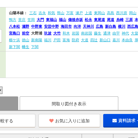
山陽本線：
三石
吉永
和気
熊山
万富
瀬戸
上道
東岡山
高島
西川原
岡山
鴨方
里庄
笠岡
大門
東福山
福山
備後赤坂
松永
東尾道
尾道
糸崎
三原
八本松
瀬野
中野東
安芸中野
海田市
向洋
天神川
広島
新白島
横川
西広
宮島口
前空
大野浦
玖波
大竹
和木
岩国
南岩国
藤生
通津
由宇
神代
大
櫛ケ浜
徳山
新南陽
福川
戸田
富海
防府
大道
四辻
新山口
嘉川
本由良
新下関
幡生
下関
間取り図付き表示
お気に入りに追加
資料請求