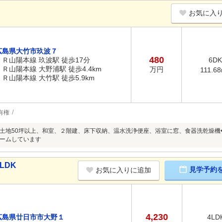
お気に入
広島県大竹市玖波７
480
ＪＲ山陽本線 玖波駅 徒歩17分
6DK
ＪＲ山陽本線 大野浦駅 徒歩4.4km
万円
111.6
ＪＲ山陽本線 大竹駅 徒歩5.9km
有権
土地50坪以上、和室、２階建、床下収納、温水洗浄便座、浴室に窓、食器洗乾燥機
ームしています
LDK
見学予約
お気に入りに追加
4,230
広島県廿日市市大野１
4LD