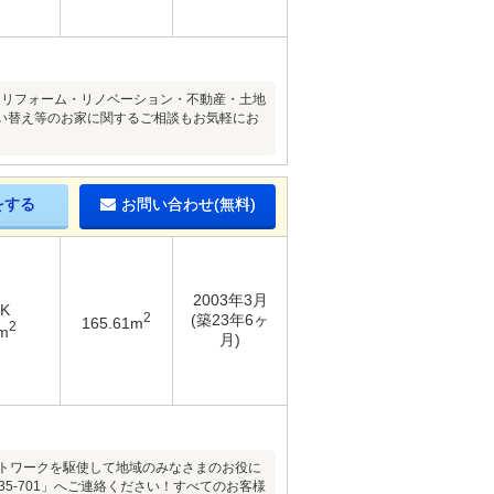
想いを形に～注文住宅・リフォーム・リノベーション・不動産・土地
い替え等のお家に関するご相談もお気軽にお
をする
お問い合わせ(無料)
2003年3月
DK
2
(築23年6ヶ
165.61m
2
m
月)
ないネットワークを駆使して地域のみなさまのお役に
5-701」へご連絡ください！すべてのお客様