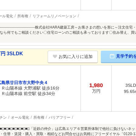
ール電化
所有権
リフォームリノベーション
----------------------------------------株式会社HARA建築工房～お客さまの
なら何でもご相談ください〇住宅ローンのご相談も承っております〇住み替え、買
円 3SLDK
見学予約
お気に入りに追加
広島県廿日市市大野中央４
1,980
3SL
ＪＲ山陽本線 大野浦駅 徒歩16分
万円
95.65
ＪＲ山陽本線 前空駅 徒歩34分
チン
オール電化
所有権
バリアフリー
■□■□■□■□■□■□■□■□■□「近鉄の仲介」は広島エリア６営業所体制で他社に負け
・住替・賃貸・購入・買取・相続などお問合せはお気軽にフリーダイヤル「0120-13