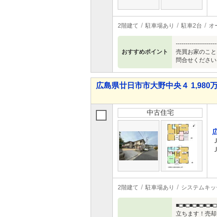
2階建て
駐車場あり
駐車2台
オ
----------
おすすめポイント
売買お家のこと
問合せください
広島県廿日市市大野中央４ 1,980万
中古住宅
2階建て
駐車場あり
システムキッ
■□■□■□■□
立ちます！売却