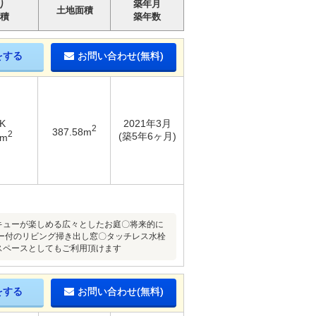
り
築年月
土地面積
積
築年数
をする
お問い合わせ(無料)
K
2021年3月
2
387.58m
2
(築5年6ヶ月)
8m
キューが楽しめる広々としたお庭〇将来的に
ー付のリビング掃き出し窓〇タッチレス水栓
用スペースとしてもご利用頂けます
をする
お問い合わせ(無料)