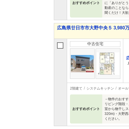
おすすめポイント
に「ありがとう
動産のことなら
聞くだけ！大歓
広島県廿日市市大野中央５ 3,980万
中古住宅
2階建て
システムキッチン
オール
－物件のおすす
リビング階段・
おすすめポイント
室から物干しス
320m)・大
ください。