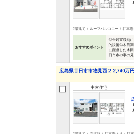
2階建て
ルーフバルコニー
駐車場
◎全居室収納に
的設備◎木目調
おすすめポイント
に配慮した水回り
日市市の事の見
広島県廿日市市物見西２ 2,740万円 
中古住宅
2階建て
南道路
駐車場あり
駐車