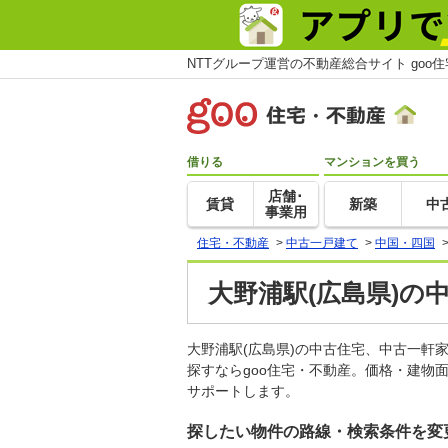
NTTグループ運営の不動産総合サイト goo
借りる
マンションを買う
店舗･
賃貸
新築
中
事業用
住宅・不動産
>
中古一戸建て
>
中国・四国
大野浦駅(広島県)の
大野浦駅(広島県)の中古住宅、中古一
探すならgoo住宅・不動産。価格・建物
サポートします。
探したい物件の路線・検索条件を変