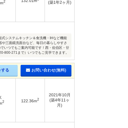
132.01m
2
(築1年2ヶ月)
2m
面式システムキッチン＆食洗機・IHなど機能
器や三面鏡洗面台など、毎日の暮らしやすさ
ですのでいつでもご案内可能です！西・佐伯区・廿
800-271まで）いつでもご見学できます。
をする
お問い合わせ(無料)
2021年10月
K
2
(築4年11ヶ
122.36m
2
m
月)