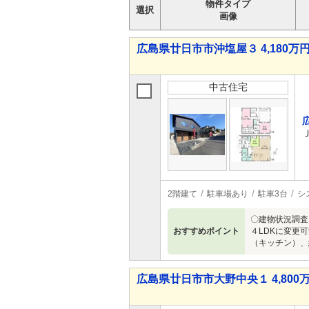
物件タイプ
選択
画像
広島県廿日市市沖塩屋３ 4,180万円 
中古住宅
2階建て
駐車場あり
駐車3台
シ
〇建物状況調査
おすすめポイント
４LDKに変更
（キッチン）、
広島県廿日市市大野中央１ 4,800万