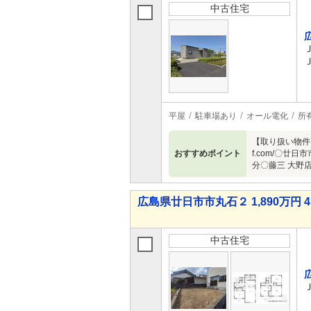
中古住宅
平屋
駐車場あり
オール電化
所
【取り扱い物件7
おすすめポイント
f.com/〇
分〇藤三 大野
広島県廿日市市丸石２ 1,890万円 4
中古住宅