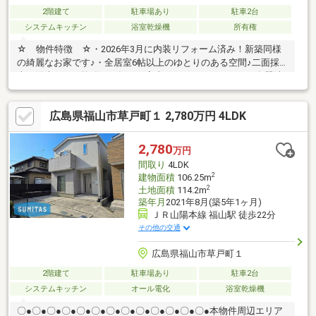
2階建て
駐車場あり
駐車2台
システムキッチン
浴室乾燥機
所有権
☆ 物件特徴 ☆・2026年3月に内装リフォーム済み！新築同様
の綺麗なお家です♪・全居室6帖以上のゆとりのある空間♪二面採
光で陽当たりも抜群！・毎日の家事をサポートしてくれる食器洗
乾燥機付き！・水回りもまとまっており、家事動線も良好◎・豊
富な収納スペースでお部屋の中もスッキリと保つことができます
広島県福山市草戸町１ 2,780万円 4LDK
♪☆ 周辺環境 ☆・ジョイフル東尾道店まで徒歩1分！そのほか
にも飲食店が充実しています◎・ファミリーマート尾道高須町店
まで徒歩3分！コンビニも近くにあります♪・福山市立遺芳丘小学
2,780
万円
校まで徒歩26分、福山市立松永中学校まで徒歩21分の距離！
間取り
4LDK
2
建物面積
106.25m
2
土地面積
114.2m
築年月
2021年8月(築5年1ヶ月)
ＪＲ山陽本線 福山駅 徒歩22分
その他の交通
広島県福山市草戸町１
2階建て
駐車場あり
駐車2台
システムキッチン
オール電化
浴室乾燥機
〇●〇●〇●〇●〇●〇●〇●〇●〇●〇●〇●〇●〇●本物件周辺エリア