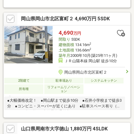
先着10名までとし、後日担当者がお届けいたします。
MISAWARELAY お客様の大切な資産を次世代へリレイ（つな
ぐ）します◯ミサワホームが施工し、ミサワホームがリフォーム
岡山県岡山市北区富町２ 4,690万円 5SDK
した再生既存住宅〇瑕疵保険付保予定〇住宅性能評価書、建物完
了検査済証あり◯２号線バイパスへのアクセス良好 新倉敷駅徒
歩19分 ◯リフォーム内容 キッチン・浴室・洗面台・トイレ(1
4,690
万円
階2階)交換 クロス貼替え、外壁・屋根塗装 エコキュート交
間取り
5SDK
換等◯リビングエアコン設置 ◯駐車3台可能
2
建物面積
134.16m
2
土地面積
136.66m
築年月
2000年10月(築25年11ヶ月)
ＪＲ山陽本線 岡山駅 徒歩10分
岡山県岡山市北区富町２
2階建て
駐車場あり
システムキッチン
リフォームリノベーシ
所有権
ョン
●大幅価格改定！ ●岡山駅まで徒歩10分 ●石井小学校まで徒歩3
分 ●コンビニ・スーパーが近くにあり ●駐車スペース有り（車
種により3台可能）●内覧予約受付中
山口県周南市大字徳山 1,880万円 4SLDK