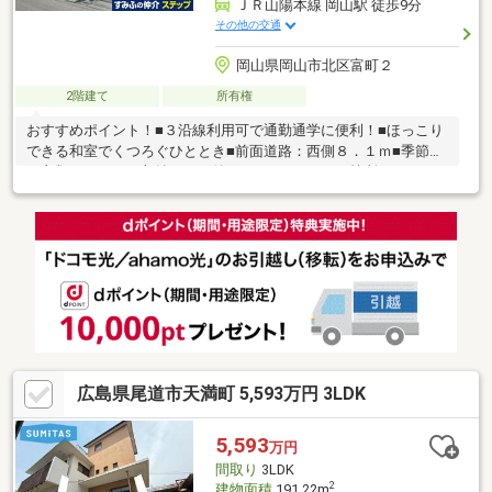
ＪＲ山陽本線 岡山駅 徒歩9分
その他の交通
岡山県岡山市北区富町２
2階建て
所有権
おすすめポイント！■３沿線利用可で通勤通学に便利！■ほっこり
できる和室でくつろぐひととき■前面道路：西側８．１ｍ■季節物
の衣類もスッキリ収納できる納戸あり■リフォーム箇所・キッチ
ン交換・ユニットバス交換・トイレ交換・フローリング全室張替
え・クロス全室交換・洗面化粧台交換・建具全交換周辺環境●岡
山市立石井小学校まで約200ｍ（徒歩3分）●岡山市立石井幼稚園
まで約100ｍ（徒歩2分）●天満屋ハピーズ昭和町店まで約280ｍ
（徒歩4分）●富町公園まで約100ｍ（徒歩2分）●セブンイレブン
岡山昭和町店まで約220ｍ（徒歩3分）
広島県尾道市天満町 5,593万円 3LDK
5,593
万円
間取り
3LDK
2
建物面積
191.22m