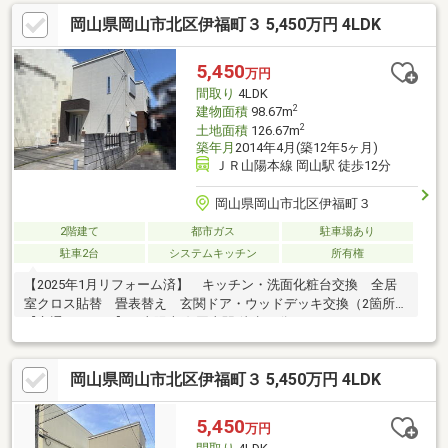
(軽1台空有) ■食洗機故障の可能性 間口：約4ｍ
岡山県岡山市北区伊福町３ 5,450万円 4LDK
5,450
万円
間取り
4LDK
2
建物面積
98.67m
2
土地面積
126.67m
築年月
2014年4月(築12年5ヶ月)
ＪＲ山陽本線 岡山駅 徒歩12分
岡山県岡山市北区伊福町３
2階建て
都市ガス
駐車場あり
駐車2台
システムキッチン
所有権
【2025年1月リフォーム済】 キッチン・洗面化粧台交換 全居
室クロス貼替 畳表替え 玄関ドア・ウッドデッキ交換（2箇所）
【交通アクセス】 山陽本線 岡山駅 徒歩12分＝＝＝＝＝＝＝＝＝
＝＝＝＝＝＝＝＝＝＝＝＝＝＝＝＝＝＝＝＝＝＝＝【周辺施
設】 パークス伊福店まで480m 徒歩6分 ローソン岡山岡工前店
岡山県岡山市北区伊福町３ 5,450万円 4LDK
まで220m 徒歩3分 岡山市立伊島小学校まで1100m 徒歩14分＝＝
＝＝＝＝＝＝＝＝＝＝＝＝＝＝＝＝＝＝＝＝＝＝＝＝＝＝＝＝＝
＝どんな些細なご質問でも担当：米田までお気軽にお問合せくだ
5,450
万円
さい♪（通話無料：0120-086-237）