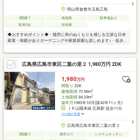
岡山県倉敷市玉島乙島
2階建て
南道路
駐車場あり
駐車2台
所有権
◆おすすめポイント◆・随所に和のぬくもりを感じる立派な日本
家屋・南庭がありガーデニングや家庭菜園も楽しめます♪・徒歩圏
内に24時間スーパー等の商業施設が充実した便利な住環境・駐車
場は現状２台ですが拡張も可能です◆小学校／中学校◆乙島小学
校まで徒歩8分（600m）玉島東中学校まで徒歩4分（300m）
広島県広島市東区二葉の里２ 1,980万円 2DK
◇◇◇ 管理店舗 ◇◇◇新倉敷駅から車で１０分！カスケ不動
産 玉島店≫0120-570-433業者の方はこちらへ≫086-441-2070
1,980
万円
間取り
2DK
2
建物面積
73.96m
2
土地面積
84.29m
築年月
1983年10月(築42年11ヶ月)
ＪＲ山陽本線 広島駅 徒歩11分
その他の交通
広島県広島市東区二葉の里２
2階建て
都市ガス
システムキッチン