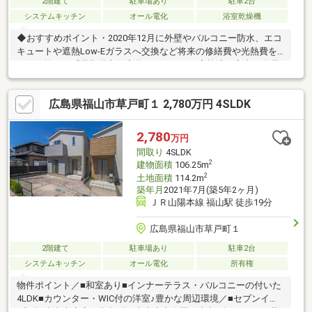
2階建て
駐車場あり
駐車2台
システムキッチン
オール電化
浴室乾燥機
◆おすすめポイント・2020年12月に外壁やバルコニー防水、エコ
キュートや遮熱Low-Eガラスへ交換など将来の修繕費や光熱費を
グッと抑える『長期優良住宅化リフォーム』実施済・室内は全居
室6帖以上の5LDK。WICや1階の納戸など荷物が多いご家族も大満
足の収納力◎キッチンは使い勝手の良い引出し式を採用・前面道
広島県福山市草戸町１ 2,780万円 4SLDK
路は行き止まりの為車の通り抜けがなく小さなお子様がいる家庭
も安心の落ち着いた環境・天満屋ハピータウン岡南店、TOHOシ
ネマズ岡南まで徒歩15分、岡山支線バス（妹尾・岡南線）の「築
2,780
万円
港緑町三丁目」バス停まで徒歩3分、毎日の暮らしが充実する立地
間取り
4SLDK
管理店岡山店≫0120-677-588
2
建物面積
106.25m
2
土地面積
114.2m
築年月
2021年7月(築5年2ヶ月)
ＪＲ山陽本線 福山駅 徒歩19分
広島県福山市草戸町１
2階建て
駐車場あり
駐車2台
システムキッチン
オール電化
所有権
物件ポイント／■和室あり■インナーテラス・バルコニーの付いた
4LDK■カウンター・WIC付の洋室♪豊かな周辺環境／■セブンイレ
ブン福山南本庄店 / 徒歩4分■南本庄東公園 / 徒歩3分■フレスタ草