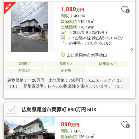
1,880
万円
間取り
4SLDK
2
建物面積
116.25m
2
土地面積
170.49m
築年月
2007年9月(築19年)
ＪＲ山陽本線 徳山駅 バス14分/
「一の井手」バス停 停歩8分
山口県周南市大字徳山
2階建て
都市ガス
駐車場あり
駐車2台
所有権
建物価格：1120万円 土地価格：760万円＼スムストックとは／
（１）「新耐震基準」レベルの耐震性を保持しています。（２）
新築時～現在に至るまでの住宅履歴（点検・補修）を管理・蓄積
しています。（３）５０年以上のメンテナンスプログラムに対
応。住宅購入後もそのまま引き継ぐことが可能です。■積水ハウ
広島県尾道市栗原町 890万円 5DK
ス施工■2台駐車可■平成２２年（登記簿上建築月日不詳）１階和
室及び納戸部分増築（７．３９㎡）【周辺環境】・クスリ岩崎チ
ェーン徳山一の井手店まで徒歩約13分（約1010ｍ）・コープここ
890
万円
ととくやま店まで徒歩約19分（約1510ｍ）・徳山動物園まで徒歩
間取り
5DK
約20分（約1530ｍ）
2
建物面積
126.44m