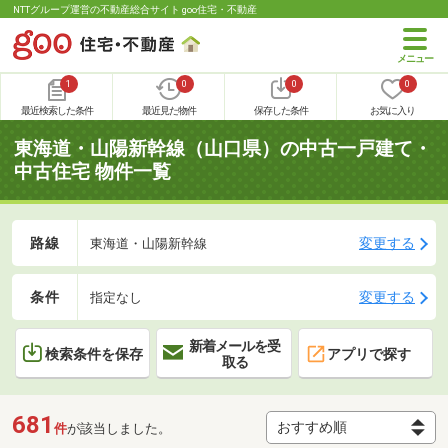
NTTグループ運営の不動産総合サイト goo住宅・不動産
1
0
0
0
最近検索した条件
最近見た物件
保存した条件
お気に入り
東海道・山陽新幹線（山口県）の中古一戸建て・
中古住宅 物件一覧
路線
変更する
東海道・山陽新幹線
条件
変更する
指定なし
新着メールを受
検索条件を保存
アプリで探す
取る
681
件
が該当しました。