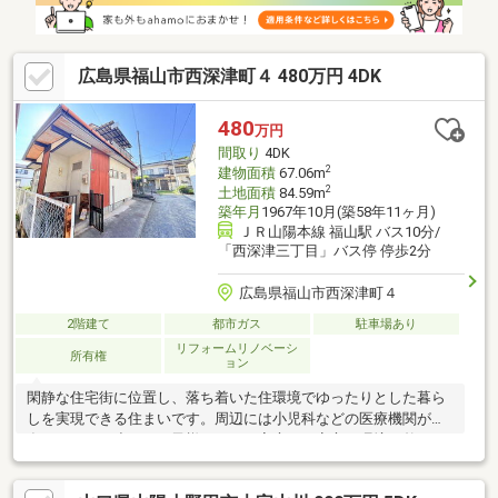
広島県福山市西深津町４ 480万円 4DK
480
万円
間取り
4DK
2
建物面積
67.06m
2
土地面積
84.59m
築年月
1967年10月(築58年11ヶ月)
ＪＲ山陽本線 福山駅 バス10分/
「西深津三丁目」バス停 停歩2分
広島県福山市西深津町４
2階建て
都市ガス
駐車場あり
リフォームリノベーシ
所有権
ョン
閑静な住宅街に位置し、落ち着いた住環境でゆったりとした暮ら
しを実現できる住まいです。周辺には小児科などの医療機関が点
在しており、小さなお子様のいるご家庭にも安心の環境が整って
います。さらに、スーパーやドラッグストアなどの生活利便施設
も充実しているため、毎日のお買い物にも便利。住みやすさと生