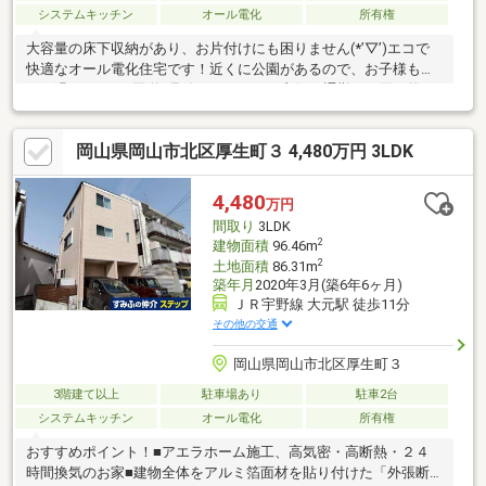
システムキッチン
オール電化
所有権
大容量の床下収納があり、お片付けにも困りません(*’▽’)エコで
快適なオール電化住宅です！近くに公園があるので、お子様も楽
しく過ごせます♪国道2号線へのアクセス良好！通勤やお買い物も
便利な立地です(＾＾♪スーパーやコンビニが徒歩圏内で生活利便
性◎・長尾小学校まで1582m 徒歩20分・玉島北中学校まで1945
岡山県岡山市北区厚生町３ 4,480万円 3LDK
ｍ 徒歩24分・ハローズ玉島店まで420ｍ 徒歩5分・ファミリー
マート倉敷玉島爪崎店まで600ｍ 徒歩7分・ゆのき医院まで
1025m 徒歩13分・玉島上成郵便局まで1535ｍ 徒歩19分
4,480
万円
間取り
3LDK
2
建物面積
96.46m
2
土地面積
86.31m
築年月
2020年3月(築6年6ヶ月)
ＪＲ宇野線 大元駅 徒歩11分
その他の交通
岡山県岡山市北区厚生町３
3階建て以上
駐車場あり
駐車2台
システムキッチン
オール電化
所有権
おすすめポイント！■アエラホーム施工、高気密・高断熱・２４
時間換気のお家■建物全体をアルミ箔面材を貼り付けた「外張断