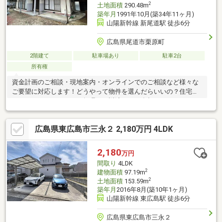
2
土地面積
290.48m
築年月
1991年10月(築34年11ヶ月)
山陽新幹線 新尾道駅 徒歩6分
広島県尾道市栗原町
2階建て
駐車場あり
駐車2台
所有権
資金計画のご相談・現地案内・オンラインでのご相談など様々な
ご要望に対応します！どうやって物件を選んだらいいの？住宅ロ
ーンってどこがいいの？無理なく返済できる金額ってどれくら
い？お家の購入は人生で一番高額な買い物と言われています。買
う際の不安や悩みを解決し、納得のいく家選びができるよう、
広島県東広島市三永２ 2,180万円 4LDK
「お客様目線」と「感謝の気持ち」を忘れずにお手伝いさせてい
ただきます。資金計画から購入までお手伝いします
2,180
万円
間取り
4LDK
2
建物面積
97.19m
2
土地面積
153.59m
築年月
2016年8月(築10年1ヶ月)
山陽新幹線 東広島駅 徒歩6分
広島県東広島市三永２