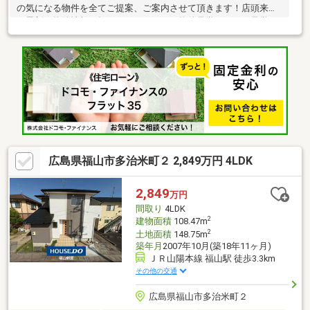
の気になる物件を全てご提案、ご案内させて頂きます！店頭来店
で最新の物件情報を知りたい！まとめて物件見学ができる見学ツ
アーは【その場確定！ 見学予約する（無料）からご予約下さ
い】〇●〇●〇●〇●〇●〇●〇●〇●〇●〇●〇●〇●〇●◇家事ラク設
備のオール電化 環境と家計に優しいオール電化仕様で食洗機
や IHクッキングヒーター、浴室乾燥機など先進の家事ラク設備
が標準装備 大容量のウォークインクローゼットをはじめ全居室
に収納を完備◇暮らしを支える充実の周辺環境 西保育所まで徒
歩3分、セブン徒歩5分
広島県福山市多治米町２ 2,849万円 4LDK
2,849
万円
間取り
4LDK
2
建物面積
108.47m
2
土地面積
148.75m
築年月
2007年10月(築18年11ヶ月)
ＪＲ山陽本線 福山駅 徒歩3.3km
その他の交通
広島県福山市多治米町２