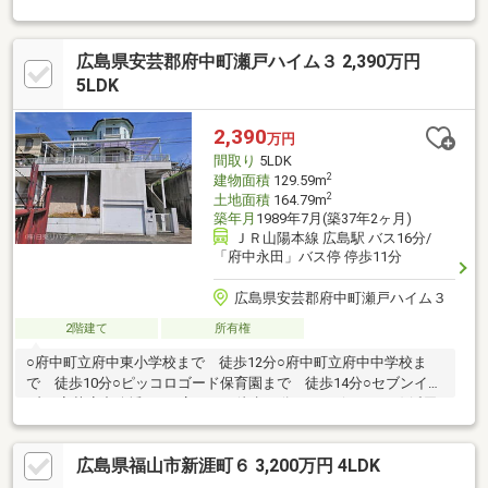
戸店 / 徒歩 10分ご予約制で見学会開催中です！まずはお電話もし
くはスーモよりお問い合わせください♪ご見学の日程をご相談させ
広島県安芸郡府中町瀬戸ハイム３ 2,390万円
ていただきます。
5LDK
2,390
万円
間取り
5LDK
2
建物面積
129.59m
2
土地面積
164.79m
築年月
1989年7月(築37年2ヶ月)
ＪＲ山陽本線 広島駅 バス16分/
「府中永田」バス停 停歩11分
広島県安芸郡府中町瀬戸ハイム３
2階建て
所有権
○府中町立府中東小学校まで 徒歩12分○府中町立府中中学校ま
で 徒歩10分○ピッコロゴード保育園まで 徒歩14分○セブンイレ
ブン 安芸府中八幡1丁目店まで 徒歩10分○Spark(スパーク) 浜田
店まで 徒歩12分○瀬戸ハイム内科まで 徒歩11分○イオンモール
広島府中まで 車で10分○瀬戸ハイム第一児童遊園地まで 徒歩7
広島県福山市新涯町６ 3,200万円 4LDK
分