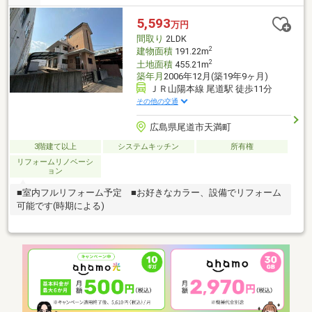
貼替(2階トイレ以外)、畳表替 他▼周辺環境・上伊福東公園 徒歩2
分(約160m)■ ご希望の住まい探しをお手伝いします
5,593
万円
━━━━━・・・物件の詳細・ご相談はお気軽にお問い合わせく
間取り
2LDK
ださい。
2
建物面積
191.22m
2
土地面積
455.21m
築年月
2006年12月(築19年9ヶ月)
ＪＲ山陽本線 尾道駅 徒歩11分
その他の交通
広島県尾道市天満町
3階建て以上
システムキッチン
所有権
リフォームリノベーシ
ョン
■室内フルリフォーム予定 ■お好きなカラー、設備でリフォーム
可能です(時期による)