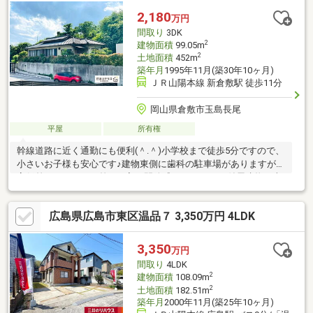
2,180
万円
間取り
3DK
2
建物面積
99.05m
2
土地面積
452m
築年月
1995年11月(築30年10ヶ月)
ＪＲ山陽本線 新倉敷駅 徒歩11分
岡山県倉敷市玉島長尾
平屋
所有権
幹線道路に近く通勤にも便利(＾.＾)小学校まで徒歩5分ですので、
小さいお子様も安心です♪建物東側に歯科の駐車場がありますが、
高低差があるので日差しも入り開放感があります♪※付属建物（車
庫・倉庫）37.84㎡あり1995年築だが月日は不明。・ハローズ 新
倉敷店 約1，389m・マルナカ新倉敷店 約1，788m・セブ
広島県広島市東区温品７ 3,350万円 4LDK
ンイレブン 倉敷玉島インター店 約811m・デイリーヤマザキ 新
倉敷駅店 約882m・ザグザグ玉島長尾店 約1399m・医療法人創
生会渡辺胃腸科外科病院 約1663m・中国銀行玉島北支店 約
3,350
万円
1010m・長尾郵便局 約411m
間取り
4LDK
2
建物面積
108.09m
2
土地面積
182.51m
築年月
2000年11月(築25年10ヶ月)