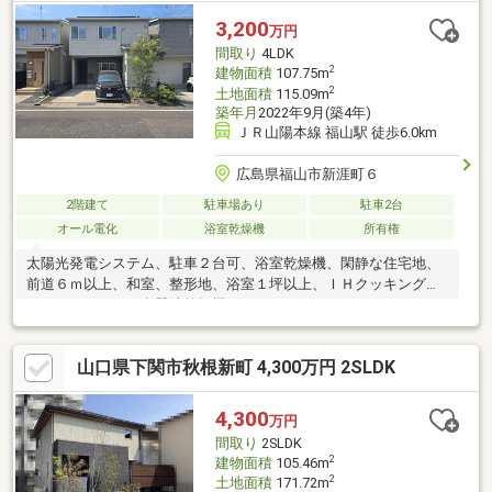
3,200
万円
間取り
4LDK
2
建物面積
107.75m
2
土地面積
115.09m
築年月
2022年9月(築4年)
ＪＲ山陽本線 福山駅 徒歩6.0km
広島県福山市新涯町６
2階建て
駐車場あり
駐車2台
オール電化
浴室乾燥機
所有権
太陽光発電システム、駐車２台可、浴室乾燥機、閑静な住宅地、
前道６ｍ以上、和室、整形地、浴室１坪以上、ＩＨクッキングヒ
ーター、テラス、食器洗乾燥機
山口県下関市秋根新町 4,300万円 2SLDK
4,300
万円
間取り
2SLDK
2
建物面積
105.46m
2
土地面積
171.72m