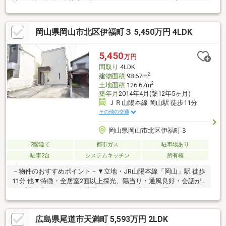
熱」工法■並列２台駐車可能なゆとりのカースペース（車種によ
る）■便利な全居室収納スペース付■季節物の衣類もスッキリ収納
できるウォークインクローゼット■環境と家計に優しいオール電
岡山県岡山市北区伊福町３ 5,450万円 4LDK
化住宅（エコキュート）■太陽光発電システム３.７Ｋｗ周辺環境●
新鮮市場きむら岡山大供店まで約40ｍ（徒歩1分）●ローソン岡山
大供本町店まで約360ｍ（徒歩5分）●大供本町西公園まで約270ｍ
5,450
万円
（徒歩4分）●岡山市立鹿田小学校まで約350ｍ（徒歩5分）●岡山
間取り
4LDK
市立桑田中学校まで約550ｍ（徒歩7分）
2
建物面積
98.67m
2
土地面積
126.67m
築年月
2014年4月(築12年5ヶ月)
ＪＲ山陽本線 岡山駅 徒歩11分
その他の交通
岡山県岡山市北区伊福町３
2階建て
都市ガス
駐車場あり
駐車2台
システムキッチン
所有権
－物件のおすすめポイント－▼立地・JR山陽本線「岡山」駅 徒歩
11分 他▼特徴・全居室2面以上採光、陽当り・通風良好・会話が
弾む対面式キッチン、食洗機・タッチレス水栓付・足を伸ばして
くつろげる和室有・駐車場並列2台分有(車種による)・即お引渡し
可能(残金精算後)▼2025年1月内外装リフォーム済【交換】キッチ
広島県尾道市天満町 5,593万円 2LDK
ン、洗面化粧台、24時間換気、ウッドデッキ 等【その他】クロス