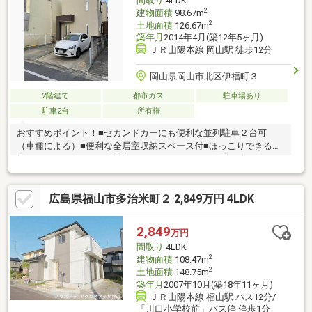
間取り
4LDK
2
建物面積
98.67m
2
土地面積
126.67m
築年月
2014年4月(築12年5ヶ月)
ＪＲ山陽本線 岡山駅 徒歩12分
岡山県岡山市北区伊福町３
2階建て
都市ガス
駐車場あり
駐車2台
所有権
おすすめポイント！■セカンドカーにも便利な並列駐車２台可
（車種による）■便利な全居室収納スペース付■ほっこりできる和
室でくつろぐひととき■中庭があり、たっぷりの陽光に包まれる
明るい住まい周辺環境●岡山済生会外来センター病院まで約370ｍ
（徒歩5分）●ローソン岡山岡工前店まで約180ｍ（徒歩3分）●岡
広島県福山市多治米町２ 2,849万円 4LDK
山伊福町郵便局まで約130ｍ（徒歩2分）●中国銀行奉還町支店ま
で約160ｍ（徒歩2分）●パークス伊福店まで約440ｍ（徒歩6分）
2,849
万円
間取り
4LDK
2
建物面積
108.47m
2
土地面積
148.75m
築年月
2007年10月(築18年11ヶ月)
ＪＲ山陽本線 福山駅 バス12分/
「川口小学校前」バス停 停歩1分