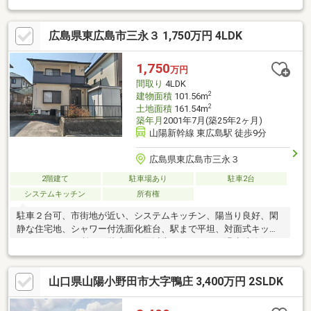
広島県東広島市三永３ 1,750万円 4LDK
1,750
万円
間取り
4LDK
2
建物面積
101.56m
2
土地面積
161.54m
築年月
2001年7月(築25年2ヶ月)
山陽新幹線 東広島駅 徒歩9分
広島県東広島市三永３
2階建て
駐車場あり
駐車2台
システムキッチン
所有権
駐車２台可、市街地が近い、システムキッチン、陽当り良好、閑
静な住宅地、シャワー付洗面化粧台、駅まで平坦、対面式キッチ
ン、トイレ２ヶ所、２階建、２面以上バルコニー、温水洗浄便
座、浴室に窓、緑豊かな住宅地、通風良好、ウォークインクロー
ゼット、テラス、食器洗乾燥機、周辺交通量少なめ
山口県山陽小野田市大字鴨庄 3,400万円 2SLDK