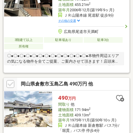
2
土地面積
455.21m
築年月
2006年12月(築19年9ヶ月)
ＪＲ山陽本線 尾道駅 徒歩9分
その他の交通
広島県尾道市天満町
3階建て以上
駐車場あり
駐車3台
所有権
〇●〇●〇●〇●〇●〇●〇●〇●〇●〇●〇●〇●〇●本物件周辺エリア
の気になる物件を全てご提案、ご案内させて頂きます！店頭来店
で最新の物件情報を知りたい！まとめて物件見学ができる見学ツ
アーは【その場確定！ 見学予約する（無料）からご予約下さ
い】〇●〇●〇●〇●〇●〇●〇●〇●〇●〇●〇●〇●〇●◇駅チカの好
岡山県倉敷市玉島乙島 490万円 他
立地 JR尾道駅：徒歩9分 スーパー、小学校：徒歩3分圏内で生
活利便性抜群◇広大な土地（137坪超）に駐車10台分のスペー
ス！ 月極賃貸としても活用可能◇大型3階建てRC（鉄筋コンク
490
万円
リート）造り建物面積57坪超でゆとりのある居住空間
間取り
他
2
建物面積
171.94m
2
土地面積
439.13m
築年月
1975年11月(築50年10ヶ月)
ＪＲ山陽本線 新倉敷駅 バス7分/
「堀貫」バス停 停歩4分