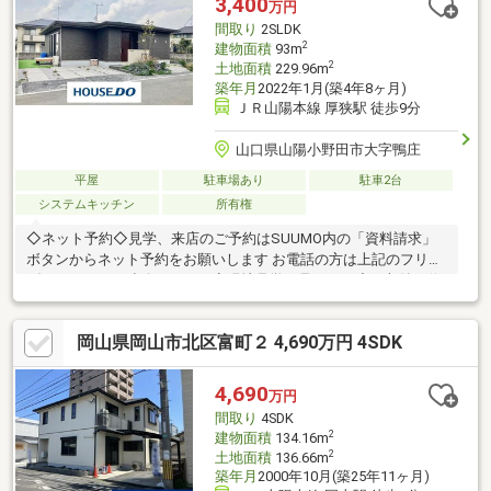
3,400
万円
間取り
2SLDK
2
建物面積
93m
2
土地面積
229.96m
築年月
2022年1月(築4年8ヶ月)
ＪＲ山陽本線 厚狭駅 徒歩9分
山口県山陽小野田市大字鴨庄
平屋
駐車場あり
駐車2台
システムキッチン
所有権
◇ネット予約◇見学、来店のご予約はSUUMO内の「資料請求」
ボタンからネット予約をお願いします お電話の方は上記のフリー
ダイヤルまでご連絡ください◇現地見学の見どころ◇・収納の位
置や陽当たりを現地でお確かめください ・スマートフォンやデジ
カメで物件を撮影いただくことも可能です 【なんでもご相談くだ
岡山県岡山市北区富町２ 4,690万円 4SDK
さい！】 ・家を買うにはどのくらいの期間と費用がかかるのかし
ら？ ・マンションと戸建はどちらがいいの？ ・他にも借入がある
けど、住宅ローンが組めるか不安だわ…など 土日は勿論、平日の
4,690
万円
夕方からのご見学・ご相談も可能ですお気軽にお問い合わせくだ
間取り
4SDK
さい
2
建物面積
134.16m
2
土地面積
136.66m
築年月
2000年10月(築25年11ヶ月)