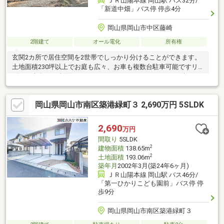
ＪＲ山陽本線 岡山駅 バス32分/
「新道中畑」バス停 停歩4分
岡山県岡山市中区藤崎
2階建て
オール電化
所有権
玄関2カ所で居住空間を2世帯でしっかり分けることができます。
土地面積230坪以上でお庭も広々、お車も複数台駐車可能ですリ
ビング南向き、南面にバルコニーやウッドデッキもあり日当たり
良好なお家♪・オール電化※太陽光発電設備あり(2世帯分)令和７年
度固定資産税額：191，100円※(同一敷地、同一用途、同一規模)な
岡山県岡山市南区築港緑町３ 2,690万円 5SLDK
ら建築許可不要で再建築可* *☆* *☆*弊社は岡山を中心に、不
動産総合事業として、売買・賃貸・管理と幅広くお客様にサービ
スをお届けしております！【見学予約】or【資料請求】は下記ボ
2,690
万円
タンをクリック♪ お客様の物件探しをしっかりサポートさせて頂
間取り
5SLDK
きます *☆* *☆*
2
建物面積
138.65m
2
土地面積
193.06m
築年月
2002年3月(築24年6ヶ月)
ＪＲ山陽本線 岡山駅 バス46分/
「第一ひかりこども園前」バス停 停
歩9分
岡山県岡山市南区築港緑町３