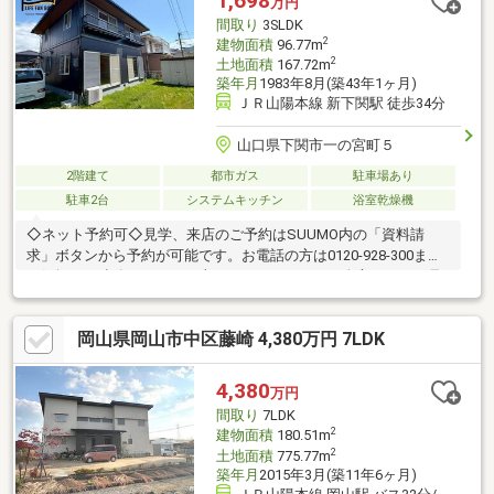
1,698
万円
間取り
3SLDK
2
建物面積
96.77m
2
土地面積
167.72m
築年月
1983年8月(築43年1ヶ月)
ＪＲ山陽本線 新下関駅 徒歩34分
山口県下関市一の宮町５
2階建て
都市ガス
駐車場あり
駐車2台
システムキッチン
浴室乾燥機
◇ネット予約可◇見学、来店のご予約はSUUMO内の「資料請
求」ボタンから予約が可能です。お電話の方は0120-928-300まで
お気軽にご連絡ください。土日はもちろん平日の夕方からのご見
学・ご相談も承っております。◇現地見学の見どころ◇・収納の
位置や陽当たりを現地でお確かめください・スマートフォンやデ
岡山県岡山市中区藤崎 4,380万円 7LDK
ジカメで物件を撮影いただくことも可能です【どんなことでもご
相談ください！】・家を買うにはどのくらいの期間と費用がかか
るのかしら？・マンションと戸建はどちらがいいの？新築、それ
4,380
万円
ともリフォーム済み物件？・他にも借入があるけど、住宅ローン
間取り
7LDK
が組めるか不安だわ… 等々
2
建物面積
180.51m
2
土地面積
775.77m
築年月
2015年3月(築11年6ヶ月)