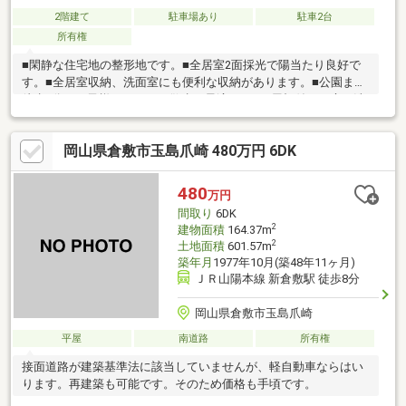
2階建て
駐車場あり
駐車2台
所有権
■閑静な住宅地の整形地です。■全居室2面採光で陽当たり良好で
す。■全居室収納、洗面室にも便利な収納があります。■公園まで
徒歩2分でお子様やペットの散歩に最適です。■屋根付きの庭は洗
濯物を干したり、BBQを楽しむことはもちろん、お子様やペット
のプレイスペースとしても！現地見学をお希望の場合は、見学予
岡山県倉敷市玉島爪崎 480万円 6DK
約からまたはお気軽にお問い合わせください。
480
万円
間取り
6DK
2
建物面積
164.37m
2
土地面積
601.57m
築年月
1977年10月(築48年11ヶ月)
ＪＲ山陽本線 新倉敷駅 徒歩8分
岡山県倉敷市玉島爪崎
平屋
南道路
所有権
接面道路が建築基準法に該当していませんが、軽自動車ならはい
ります。再建築も可能です。そのため価格も手頃です。