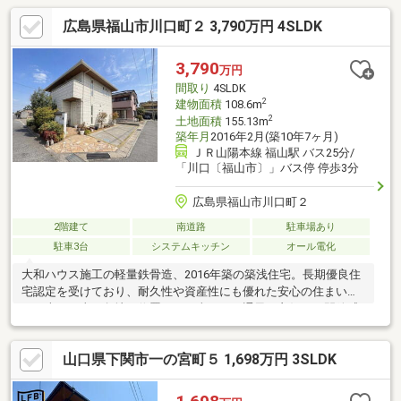
広島県福山市川口町２ 3,790万円 4SLDK
3,790
万円
間取り
4SLDK
2
建物面積
108.6m
2
土地面積
155.13m
築年月
2016年2月(築10年7ヶ月)
ＪＲ山陽本線 福山駅 バス25分/
「川口〔福山市〕」バス停 停歩3分
広島県福山市川口町２
2階建て
南道路
駐車場あり
駐車3台
システムキッチン
オール電化
大和ハウス施工の軽量鉄骨造、2016年築の築浅住宅。長期優良住
宅認定を受けており、耐久性や資産性にも優れた安心の住まいで
す。南西・東の角地に位置し、日当たりや通風も良好で、開放感
のある暮らしが叶います。太陽光発電システムを搭載しており、
日々の電気代の軽減や売電収入も期待可能。室内は使い勝手の良
山口県下関市一の宮町５ 1,698万円 3SLDK
い間取りで、ファミリー世帯にもおすすめの一邸です。