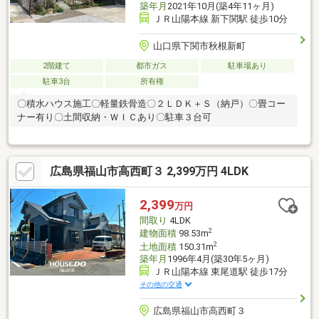
築年月
2021年10月(築4年11ヶ月)
ＪＲ山陽本線 新下関駅 徒歩10分
山口県下関市秋根新町
2階建て
都市ガス
駐車場あり
駐車3台
所有権
〇積水ハウス施工〇軽量鉄骨造〇２ＬＤＫ＋Ｓ（納戸）〇畳コー
ナー有り〇土間収納・ＷＩＣあり〇駐車３台可
広島県福山市高西町３ 2,399万円 4LDK
2,399
万円
間取り
4LDK
2
建物面積
98.53m
2
土地面積
150.31m
築年月
1996年4月(築30年5ヶ月)
ＪＲ山陽本線 東尾道駅 徒歩17分
その他の交通
広島県福山市高西町３