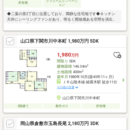
リフォームリノベーシ
所有権
ョン
◆二葉の里2丁目に位置しており、閑静な住宅地です◆キッチン
天井にシーリングファンがあり、明るく開放感ある空間を演出◆
室内大変綺麗に使われております。◆周辺は緑豊かで暮らしにゆ
とりが生まれる環境です◆土地面積：84.29㎡◆建物面積：73.96
㎡◆料理をしながら、家族と会話を楽しめる対面キッチン
山口県下関市川中本町 1,980万円 5DK
1,980
万円
間取り
5DK
2
建物面積
146.34m
2
土地面積
400m
築年月
1980年10月(築45年11ヶ月)
ＪＲ山陰本線 綾羅木駅 徒歩11分
その他の交通
山口県下関市川中本町
2階建て
都市ガス
所有権
岡山県倉敷市玉島長尾 2,180万円 3DK