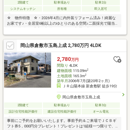
2階建て
駐車場あり
駐車2台
システムキッチン
所有権
即入居可
☆ 物件特徴 ☆・2026年4月に内外装リフォーム済み！綺麗な
お家です♪・全居室6帖以上のゆとりのある空間♪二面採光で陽当
たりも抜群！・豊富な収納スペースでお部屋の中もスッキリと保
つことができます♪・子育て世帯にもおすすめの住環境です☆
周辺環境 ☆・川口小学校：徒歩2分でお子さまの通学も安心・
岡山県倉敷市玉島上成 2,780万円 4LDK
エブリイ川口：徒歩3分で毎日のお買い物に便利・コスモス多治
米：徒歩1分【内見の流れ】〇 お電話にて内見のご希望日時をお
知らせください〇 現地集合・もしくはピックアップいたします
2,780
万円
お電話でもお気軽にお問い合わせください！成華公式
間取り
4LDK
LINE（@857rnlip）
2
建物面積
115.09m
2
土地面積
165.3m
築年月
2006年7月(築20年2ヶ月)
ＪＲ山陽本線 新倉敷駅 徒歩19分
岡山県倉敷市玉島上成
2階建て
駐車場あり
駐車3台
設計住宅性能評価付
建設住宅性能評価付
オール電化
事前にご予約をお願いいたします。事前予約＆ご来場でＪＣＢギ
フト券5，000円分プレゼント！プレゼントは1組様一つ限りで、