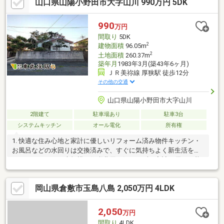
山口県山陽小野田市大字山川 990万円 5DK
活利便性を兼ね備えた、ご家族におすすめの立地です。東側：法
外道路
990
万円
間取り
5DK
2
建物面積
96.05m
2
土地面積
260.37m
築年月
1983年3月(築43年6ヶ月)
ＪＲ美祢線 厚狭駅 徒歩12分
その他の交通
山口県山陽小野田市大字山川
2階建て
駐車場あり
駐車3台
システムキッチン
オール電化
所有権
1. 快適な住み心地と家計に優しいリフォーム済み物件キッチン・
お風呂などの水回りは交換済みで、すぐに気持ちよく新生活をス
タートできます。大規模な修繕費用を気にせず、家計に優しく暮
らせます。2. 抜群の利便性！徒歩2分のスーパー最大の魅力は、ス
ーパーのウエスタまるき厚狭店までわずか80m（徒歩約2分）とい
岡山県倉敷市玉島八島 2,050万円 4LDK
う立地です。日々の食材の買い物に困ることはありません。ま
た、山陽新幹線も利用できるJR厚狭駅までバスでアクセスでき、
通勤・通学、そして遠方への移動にも便利な立地です。
2,050
万円
間取り
4LDK