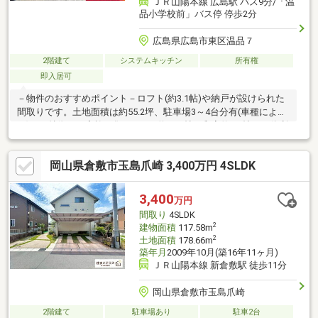
ＪＲ山陽本線 広島駅 バス9分/「温
品小学校前」バス停 停歩2分
広島県広島市東区温品７
2階建て
システムキッチン
所有権
即入居可
－物件のおすすめポイント－ロフト(約3.1帖)や納戸が設けられた
間取りです。土地面積は約55.2坪、駐車場3～4台分有(車種によ
る)。▼特徴・ご家族が集うLDKは約15.0帖、和室約6.0帖と一体利
用も可能・和室は客間にも使いやすい2WAY仕様・リビングを見渡
せる対面式キッチン、勝手口・床下収納付・水回りが集約配置さ
岡山県倉敷市玉島爪崎 3,400万円 4SLDK
れ、家事動線良好・各階にトイレ有・即引渡し可能(残金精算
後)▼設備・食洗機▼周辺環境・スーパー「フレスタ 温品店」徒
歩4分(約280m)・温品小学校 徒歩3分(約240m)※容積率は前面道路
3,400
万円
幅員(m)×4／10×100％に制限されます
間取り
4SLDK
2
建物面積
117.58m
2
土地面積
178.66m
築年月
2009年10月(築16年11ヶ月)
ＪＲ山陽本線 新倉敷駅 徒歩11分
岡山県倉敷市玉島爪崎
2階建て
駐車場あり
駐車2台