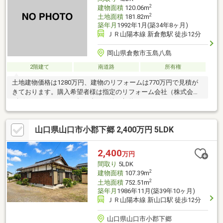
2
建物面積
120.06m
2
土地面積
181.82m
築年月
1992年1月(築34年8ヶ月)
ＪＲ山陽本線 新倉敷駅 徒歩12分
岡山県倉敷市玉島八島
2階建て
南道路
所有権
土地建物価格は1280万円、建物のリフォームは770万円で見積が
きております。購入希望者様は指定のリフォーム会社（株式会社
ギビング・アース）と打ち合わせ後の契約になります。リフォー
ム箇所の増減も可能でございます。表記の価格２０５０万円はリ
フォーム代を含めた価格です。
山口県山口市小郡下郷 2,400万円 5LDK
2,400
万円
間取り
5LDK
2
建物面積
107.39m
2
土地面積
752.51m
築年月
1986年11月(築39年10ヶ月)
ＪＲ山陽本線 新山口駅 徒歩12分
山口県山口市小郡下郷