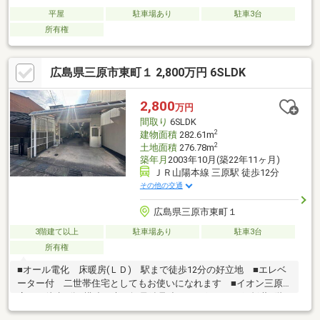
平屋
駐車場あり
駐車3台
所有権
広島県三原市東町１ 2,800万円 6SLDK
2,800
万円
間取り
6SLDK
2
建物面積
282.61m
2
土地面積
276.78m
築年月
2003年10月(築22年11ヶ月)
ＪＲ山陽本線 三原駅 徒歩12分
その他の交通
広島県三原市東町１
3階建て以上
駐車場あり
駐車3台
所有権
■オール電化 床暖房(ＬＤ) 駅まで徒歩12分の好立地 ■エレベ
ーター付 二世帯住宅としてもお使いになれます ■イオン三原
店まで徒歩8分■構造：木・軽量鉄骨造瓦・亜鉛メッキ鋼板葺3階
建■別途、東町三丁目346-9(駐車場 43.97㎡)付 ■3台中2台賃貸中