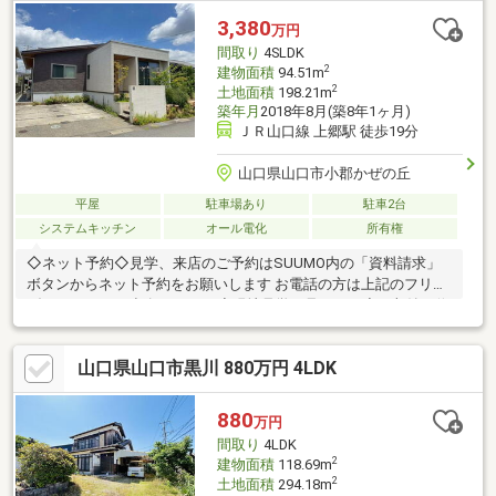
3,380
万円
間取り
4SLDK
2
建物面積
94.51m
2
土地面積
198.21m
築年月
2018年8月(築8年1ヶ月)
ＪＲ山口線 上郷駅 徒歩19分
山口県山口市小郡かぜの丘
平屋
駐車場あり
駐車2台
システムキッチン
オール電化
所有権
◇ネット予約◇見学、来店のご予約はSUUMO内の「資料請求」
ボタンからネット予約をお願いします お電話の方は上記のフリー
ダイヤルまでご連絡ください ◇現地見学の見どころ◇・収納の位
置や陽当たりを現地でお確かめください ・スマートフォンやデジ
カメで物件を撮影いただくことも可能です 【なんでもご相談くだ
山口県山口市黒川 880万円 4LDK
さい！】 ・家を買うにはどのくらいの期間と費用がかかるのかし
ら？ ・マンションと戸建はどちらがいいの？ ・他にも借入がある
けど、住宅ローンが組めるか不安だわ…など 土日は勿論、平日の
880
万円
夕方からのご見学・ご相談も可能ですお気軽にお問い合わせくだ
間取り
4LDK
さい
2
建物面積
118.69m
2
土地面積
294.18m