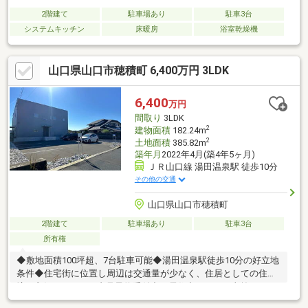
2階建て
駐車場あり
駐車3台
システムキッチン
床暖房
浴室乾燥機
山口県山口市穂積町 6,400万円 3LDK
6,400
万円
間取り
3LDK
2
建物面積
182.24m
2
土地面積
385.82m
築年月
2022年4月(築4年5ヶ月)
ＪＲ山口線 湯田温泉駅 徒歩10分
その他の交通
山口県山口市穂積町
2階建て
駐車場あり
駐車3台
所有権
◆敷地面積100坪超、7台駐車可能◆湯田温泉駅徒歩10分の好立地
条件◆住宅街に位置し周辺は交通量が少なく、住居としての住環
境も良好です。～ご内見予約受付中～居住中につき、事前に日程
調整が必要となります。ご内見希望日程等、まずはお気軽にお問