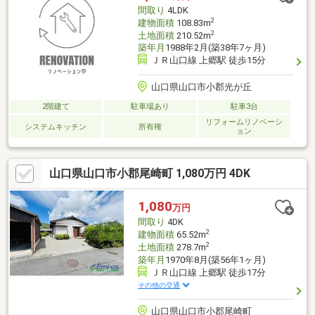
災警報器設置、照明器具交換【おすすめポイント】・本物件は条
間取り
4LDK
件により住宅ローン減
2
建物面積
108.83m
2
土地面積
210.52m
築年月
1988年2月(築38年7ヶ月)
ＪＲ山口線 上郷駅 徒歩15分
山口県山口市小郡光が丘
2階建て
駐車場あり
駐車3台
リフォームリノベーシ
システムキッチン
所有権
ョン
山口県山口市小郡尾崎町 1,080万円 4DK
1,080
万円
間取り
4DK
2
建物面積
65.52m
2
土地面積
278.7m
築年月
1970年8月(築56年1ヶ月)
ＪＲ山口線 上郷駅 徒歩17分
その他の交通
山口県山口市小郡尾崎町