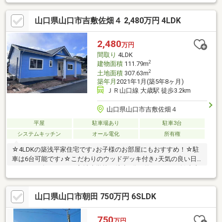
庭やガーデニングも可能☆1989年創業。山口県、福岡都市圏を中
心に「不動産の仲介、売買、管理、分譲住宅の企画・開発・販
山口県山口市吉敷佐畑４ 2,480万円 4LDK
売、リノベーション」等、住まいに関する全ての業務にワンスト
ップで対応☆「未来への架け橋」をモットーにお客様により良い
ご提案ができることをお約束します！不動産のことならエミアス
2,480
万円
山口支店にお任せください！ お問い合わせは0120-956-486まで♪
間取り
4LDK
2
建物面積
111.79m
2
土地面積
307.63m
築年月
2021年1月(築5年8ヶ月)
ＪＲ山口線 大歳駅 徒歩3.2km
山口県山口市吉敷佐畑４
平屋
駐車場あり
駐車3台
システムキッチン
オール電化
所有権
☆4LDKの築浅平家住宅です♪お子様のお部屋にもおすすめ！☆駐
車は6台可能です♪☆こだわりのウッドデッキ付き♪天気の良い日
にくつろげますね！・良城小学校 徒歩6分（約450ｍ）・鴻南中
学校 徒歩24分（約1、900ｍ）・ローソン 山口吉敷佐畑店 徒歩
8分（約550ｍ）・マックスバリュ吉敷店 車4分（約1、800ｍ）
山口県山口市朝田 750万円 6SLDK
750
万円