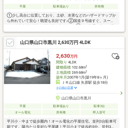
平屋
駐車場あり
所有権
①少し高台に位置しており、土砂、水害などのハザードマップか
ら外れていて安心！眺望も良好です♪②国道９号線すぐ、スーパ
ーや総合病院も近くて利便性が良いです♪③使い勝手の良い平屋
です♪④土地面積84坪！建物を取り壊して土地としての利用にも
向いています♪☆1989年創業。山口県、福岡都市圏を中心に「不
山口県山口市黒川 2,630万円 4LDK
動産の仲介、売買、管理、分譲住宅の企画・開発・販売、リノベ
ーション」等、住まいに関する全ての業務にワンストップで対応
☆「未来への架け橋」をモットーにお客様により良いご提案がで
2,630
万円
きることをお約束します！不動産のことならエミアス山口支店に
間取り
4LDK
お任せください！ お問い合わせは0120-956-486まで♪
2
建物面積
102.68m
2
土地面積
269.68m
築年月
2007年1月(築19年8ヶ月)
ＪＲ山口線 矢原駅 徒歩18分
その他の交通
山口県山口市黒川
平屋
駐車場あり
駐車3台
オール電化
所有権
即入居可
平川小・中まで徒歩圏内！オール電化の平屋住宅。並列3台駐車可
能です。陽当たり良好な平屋建！平川小まで徒歩約5分。並列3台