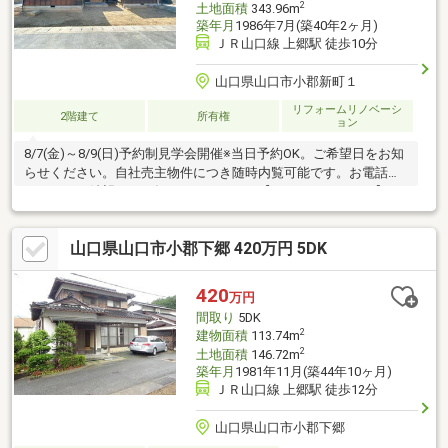
2
土地面積
343.96m
築年月
1986年7月(築40年2ヶ月)
ＪＲ山口線 上郷駅 徒歩10分
山口県山口市小郡新町１
リフォームリノベーシ
2階建て
所有権
ョン
8/7(金)～8/9(日)予約制見学会開催※当日予約OK。ご希望日をお知
らせください。自社売主物件につき随時内覧可能です。お電話か
メールでご希望日をお知らせください。【おすすめポイント】・
本物件は条件により住宅ローン減税が適用されます。・シロアリ
防除工事施工後5年間保証。・お客様に合わせたローンの組み方や
山口県山口市小郡下郷 420万円 5DK
金融機関をご提案。住宅ローンが初めての方でもお気軽にご相談
ください。
420
万円
間取り
5DK
2
建物面積
113.74m
2
土地面積
146.72m
築年月
1981年11月(築44年10ヶ月)
ＪＲ山口線 上郷駅 徒歩12分
山口県山口市小郡下郷