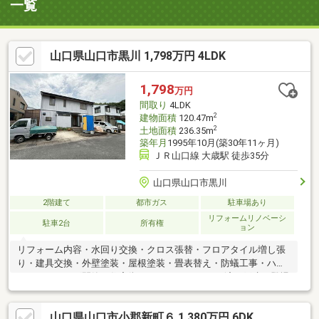
一覧
山口県山口市黒川 1,798万円 4LDK
1,798
万円
間取り
4LDK
2
建物面積
120.47m
2
土地面積
236.35m
築年月
1995年10月(築30年11ヶ月)
ＪＲ山口線 大歳駅 徒歩35分
山口県山口市黒川
2階建て
都市ガス
駐車場あり
リフォームリノベーシ
駐車2台
所有権
ョン
リフォーム内容・水回り交換・クロス張替・フロアタイル増し張
り・建具交換・外壁塗装・屋根塗装・畳表替え・防蟻工事・ハウ
スクリーニング閑静な住宅街に4LDKのリフォーム済み戸建が登場
しました♪壁を造作することで5LDKにも変更可能です♪お庭広々で
お子様の遊ぶスペースにも良し、BBQするのも良し、ドッグラン
山口県山口市小郡新町６ 1,380万円 6DK
を作るのも良し、、、活用方法たくさんですね♪