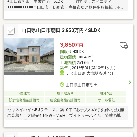
※山口市朝田 中古住宅 5LDK======住むテラスイエティ
============＊山口市・防府市・宇部市など物件多数掲載→不動
産サイト「住むテラスイエティ」へ＊山口県の物件は地元に詳し
い当社にお任せ下さい。＊住宅ローンも当社にお任せください。
＊頭金０円からでもOK！住宅ローンが不安！月々の返済を抑えた
山口県山口市朝田 3,850万円 4SLDK
い！＊資金計画のお悩みもお気軽にご相談ください。☆まずはそ
の目で現地をご覧ください！083-902-6551 info@sumu-
terrace.comYouTube「住むテラスチャンネル」にて情報発信中！
3,850
万円
＊資金計画のお悩みもお気軽にご相談ください。
間取り
4SLDK
2
建物面積
133.46m
2
土地面積
251.66m
築年月
2016年8月(築10年1ヶ月)
ＪＲ山口線 大歳駅 徒歩4分
山口県山口市朝田
2階建て
駐車場あり
駐車3台
設計住宅性能評価付
建設住宅性能評価付
オール電化
セキスイハイムBJラティス。築10年でお手入れの行き届いた設備
の装着と、太陽光4.16kW＋VtoH（ブイトゥーハイム）搭載の地球
と家計に優しいお家です。「あったかハイムが待っている～」で
お馴染みの快適エアリー装着で、一年を通して温度・空気質にも
こだわり、快適な室内環境も保ちます。また、セキスイハイムの