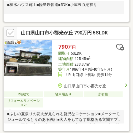
■積水ハウス施工■軽量鉄骨造■5DK■小屋裏収納有り
山口県山口市小郡光が丘 790万円 5SLDK
790
万円
間取り
5SLDK
2
建物面積
125.45m
2
土地面積
233.37m
築年月
1986年4月(築40年5ヶ月)
ＪＲ山口線 上郷駅 徒歩14分
山口県山口市小郡光が丘
2階建て
駐車場あり
所有権
リフォームリノベーシ
ョン
■ふしの夏祭りの花火が見られる贅沢なロケーション■メーターモ
ジュールでゆとりのある設計■客人をもてなす風格ある玄関アプ
ローチ■国道や高速道路ICへのアクセス◎ ■書院のある床の間
と繋ぐ広縁・庭は一見の価値あり ■陽当りの良さ・庭の眺望・