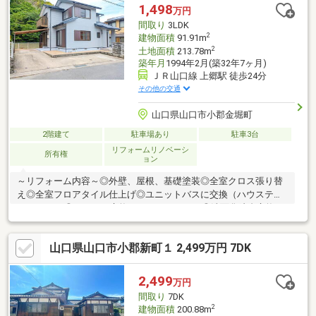
相談ください♪※ジャッジはお客様と共に解決します！～お問合せ
1,498
万円
～【ジャッジ株式会社】山口宇部店０８３６－３９―６０９０ど
間取り
3LDK
んな事でもお気軽にご連絡ください♪
2
建物面積
91.91m
2
土地面積
213.78m
築年月
1994年2月(築32年7ヶ月)
ＪＲ山口線 上郷駅 徒歩24分
その他の交通
山口県山口市小郡金堀町
2階建て
駐車場あり
駐車3台
リフォームリノベーシ
所有権
ョン
～リフォーム内容～◎外壁、屋根、基礎塗装◎全室クロス張り替
え◎全室フロアタイル仕上げ◎ユニットバスに交換（ハウステッ
ク 1316）◎キッチン交換（ハウステック）◎洗面化粧台交換
（ハウステック 750）◎一部照明器具交換
山口県山口市小郡新町１ 2,499万円 7DK
2,499
万円
間取り
7DK
2
建物面積
200.88m