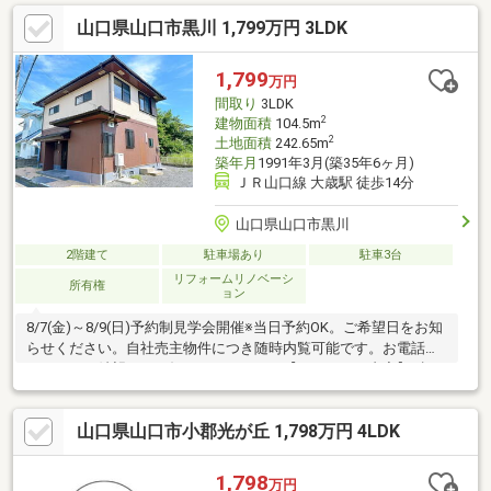
合せ・ご相談下さいませ。
山口県山口市黒川 1,799万円 3LDK
1,799
万円
間取り
3LDK
2
建物面積
104.5m
2
土地面積
242.65m
築年月
1991年3月(築35年6ヶ月)
ＪＲ山口線 大歳駅 徒歩14分
山口県山口市黒川
2階建て
駐車場あり
駐車3台
リフォームリノベーシ
所有権
ョン
8/7(金)～8/9(日)予約制見学会開催※当日予約OK。ご希望日をお知
らせください。自社売主物件につき随時内覧可能です。お電話か
メールでご希望日をお知らせください。【リフォーム内容】●標
準シロアリ防除工事、クリーニング、鍵交換、雨漏り点検、設備
点検●外構・外装外壁塗装or張替●水回りシステムキッチン交換、
山口県山口市小郡光が丘 1,798万円 4LDK
ユニットバス交換、トイレ交換、洗面化粧台交換●内装間取変
更、玄関扉交換、室内ドア（一部）交換、床材上張り、シューズ
ボックス交換、クロス張替え●その他設備インターホン設置、火
1,798
万円