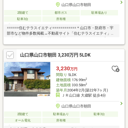
山口県山口市朝田
2階建て
都市ガス
駐車場あり
駐車3台
所有権
======住むテラスイエティ============＊山口市・防府市・宇
部市など物件多数掲載→不動産サイト「住むテラスイエティ」へ
＊山口県の物件は地元に詳しい当社にお任せ下さい。＊住宅ロー
ンも当社にお任せください。＊頭金０円からでもOK！住宅ローン
が不安！月々の返済を抑えたい！＊資金計画のお悩みもお気軽に
山口県山口市朝田 3,230万円 5LDK
ご相談ください。☆まずはその目で現地をご覧ください！083-
902-6551 info@sumu-terrace.comYouTube「住むテラスチャン
ネル」にて情報発信中！
3,230
万円
間取り
5LDK
2
建物面積
176.99m
2
土地面積
330.58m
築年月
2004年2月(築22年7ヶ月)
ＪＲ山口線 大歳駅 徒歩4分
山口県山口市朝田
2階建て
駐車場あり
駐車3台
オール電化
所有権