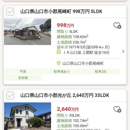
い住環境■土地120坪超■屋根付き車庫並列3台駐車可・加工により
4台も可■国道や高速道路ICへのアクセスも良い～周辺施設（※分
山口県山口市小郡尾崎町 998万円 5LDK
数徒歩）～・上郷小3分・小郡中27分・上郷保育園 車3分・セブ
ンイレブン10分・ローソン10分・まるき9分・ウォンツ 車6分・
郵便局 車3分・総合支所 車7分・光が丘南公園3分 ・
998
万円
新山口駅 車9分・国道9号線 車2分・中国道 小郡IC 車4分
間取り
5LDK
2
建物面積
138.63m
2
土地面積
256.7m
築年月
1971年5月(築55年4ヶ月)
ＪＲ山口線 上郷駅 徒歩16分
山口県山口市小郡尾崎町
平屋
駐車場あり
駐車2台
所有権
山口県山口市小郡光が丘 2,640万円 3SLDK
2,640
万円
間取り
3SLDK
2
建物面積
102.74m
2
土地面積
195.06m