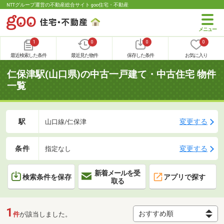
NTTグループ運営の不動産総合サイト goo住宅・不動産
1
0
0
0
最近検索した条件
最近見た物件
保存した条件
お気に入り
仁保津駅(山口県)の中古一戸建て・中古住宅 物件
一覧
駅
変更する
山口線/仁保津
条件
変更する
指定なし
新着メールを受
検索条件を保存
アプリで探す
取る
1
件
が該当しました。