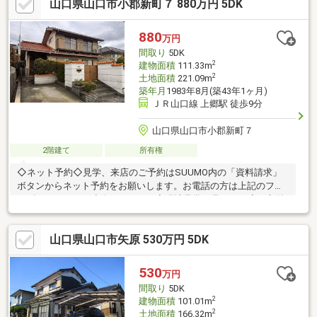
山口県山口市小郡新町７ 880万円 5DK
60年長期サポートシステムで、グループ全体でご入居後の安心を
お届けしており、その安心も引き継ぐことが出来るお家です。
880
万円
間取り
5DK
2
建物面積
111.33m
2
土地面積
221.09m
築年月
1983年8月(築43年1ヶ月)
ＪＲ山口線 上郷駅 徒歩9分
山口県山口市小郡新町７
2階建て
所有権
◇ネット予約◇見学、来店のご予約はSUUMO内の「資料請求」
ボタンからネット予約をお願いします。お電話の方は上記のフリ
ーダイヤルまでご連絡ください。◇現地見学の見どころ◇・収納
の位置や陽当たりを現地でお確かめください・スマートフォンや
デジカメで物件を撮影いただくことも可能です【なんでもご相談
山口県山口市矢原 530万円 5DK
ください！】・家を買うにはどのくらいの期間と費用がかかるの
かしら？・マンションと戸建はどちらがいいの？・他にも借入が
あるけど、住宅ローンが組めるか不安だわ… など土日は勿論、平
530
万円
日の夕方からのご見学・ご相談も可能です。お気軽にお問い合わ
間取り
5DK
せください。
2
建物面積
101.01m
2
土地面積
166.32m