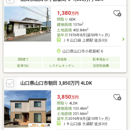
1,380
万円
間取り
6DK
2
建物面積
137m
2
土地面積
402.84m
築年月
1976年8月(築50年1ヶ月)
ＪＲ山口線 上郷駅 徒歩3分
山口県山口市小郡新町６
2階建て
南道路
駐車場あり
駐車3台
システムキッチン
浴室乾燥機
山口県山口市朝田 3,850万円 4LDK
3,850
万円
間取り
4LDK
2
建物面積
133.46m
2
土地面積
251.66m
築年月
2016年8月(築10年1ヶ月)
ＪＲ山口線 大歳駅 徒歩3分