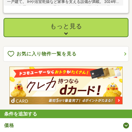
一戸建て。 IHや浴室乾燥など家事を支える設備が満載。 2024年6
月築！複層ガラス＆オール電化で、冬は暖かく夏は涼しい暮ら
し。 小郡下郷の新築！無垢材の床と充実設備が魅力の、子育て世
代に嬉しい好立地。
もっと見る
お気に入り物件一覧を見る
条件を追加する
価格