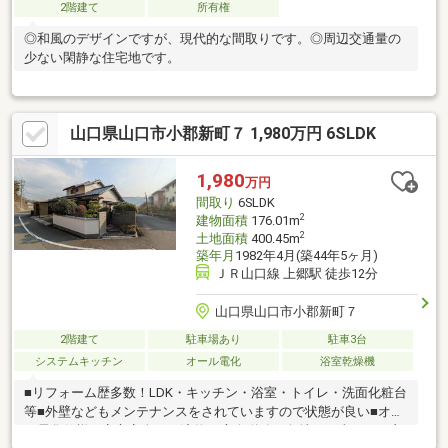
2階建て
所有権
◎和風のデザインですが、現代的な間取りです。◎周辺交通量の
少ない閑静な住宅地です。
山口県山口市小郡新町７ 1,980万円 6SLDK
1,980
万円
間取り
6SLDK
2
建物面積
176.01m
2
土地面積
400.45m
築年月
1982年4月(築44年5ヶ月)
ＪＲ山口線 上郷駅 徒歩12分
山口県山口市小郡新町７
2階建て
駐車場あり
駐車3台
システムキッチン
オール電化
浴室乾燥機
■リフォーム歴多数！LDK・キッチン・浴室・トイレ・洗面化粧台
等■外壁などもメンテナンスをされていますので状態が良い■オー
ル電化仕様・安心安全で経済的■2方向道路の角地で日当たりの良