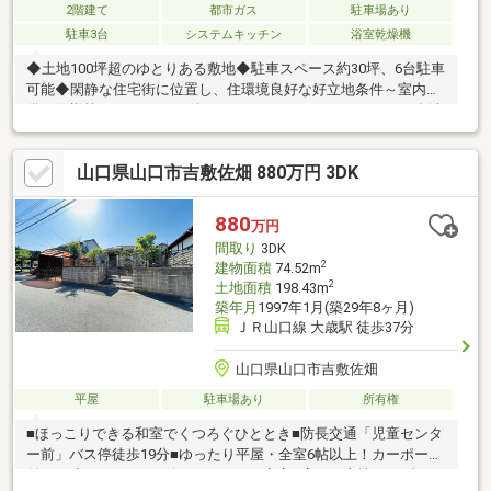
2階建て
都市ガス
駐車場あり
駐車3台
システムキッチン
浴室乾燥機
◆土地100坪超のゆとりある敷地◆駐車スペース約30坪、6台駐車
可能◆閑静な住宅街に位置し、住環境良好な好立地条件～室内設
備・仕様等～TVモニター付きインターホン/3口ガスコンロ・食洗
器付きシステムキッチン/追い炊き・浴室換気乾燥暖房機付きバス
ルーム/シャンプードレッサー付き独立型洗面化粧台/温水洗浄便
山口県山口市吉敷佐畑 880万円 3DK
座付きトイレ2箇所/差掛け/全居室収納/和室/バルコニー 等～ご
内見予約受付中～空室につき、室内ごゆっくりご覧いただけま
す。内外装リフォーム物件、是非一度ご覧ください。ご内見希望
880
万円
等、まずはお気軽にお問合せ下さいませ。
間取り
3DK
2
建物面積
74.52m
2
土地面積
198.43m
築年月
1997年1月(築29年8ヶ月)
ＪＲ山口線 大歳駅 徒歩37分
山口県山口市吉敷佐畑
平屋
駐車場あり
所有権
■ほっこりできる和室でくつろぐひととき■防長交通「児童センタ
ー前」バス停徒歩19分■ゆったり平屋・全室6帖以上！カーポート
付き戸建■カーポート付きで雨の日も安心■広めの土地198㎡超で