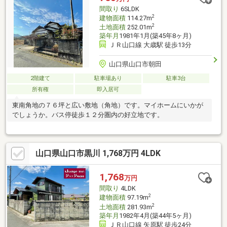
間取り
6SLDK
2
建物面積
114.27m
2
土地面積
252.01m
築年月
1981年1月(築45年8ヶ月)
ＪＲ山口線 大歳駅 徒歩13分
山口県山口市朝田
2階建て
駐車場あり
駐車3台
所有権
即入居可
東南角地の７６坪と広い敷地（角地）です。マイホームにいかが
でしょうか。バス停徒歩１２分圏内の好立地です。
山口県山口市黒川 1,768万円 4LDK
1,768
万円
間取り
4LDK
2
建物面積
97.19m
2
土地面積
281.93m
築年月
1982年4月(築44年5ヶ月)
ＪＲ山口線 矢原駅 徒歩24分