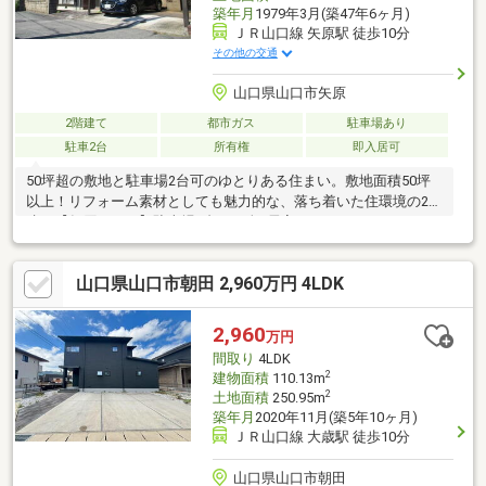
築年月
1979年3月(築47年6ヶ月)
ＪＲ山口線 矢原駅 徒歩10分
その他の交通
山口県山口市矢原
2階建て
都市ガス
駐車場あり
駐車2台
所有権
即入居可
50坪超の敷地と駐車場2台可のゆとりある住まい。敷地面積50坪
以上！リフォーム素材としても魅力的な、落ち着いた住環境の2階
建。【矢原エリア】駐車場2台可＆全5居室！530万円でゆとりの
暮らしをスタート。家計に優しい都市ガスエリア！JR矢原駅利用
可で通勤・通学にも便利な立地です。
山口県山口市朝田 2,960万円 4LDK
2,960
万円
間取り
4LDK
2
建物面積
110.13m
2
土地面積
250.95m
築年月
2020年11月(築5年10ヶ月)
ＪＲ山口線 大歳駅 徒歩10分
山口県山口市朝田