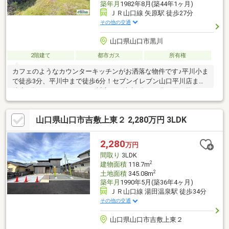
築年月
1982年8月(築44年1ヶ月)
ＪＲ山口線 矢原駅 徒歩27分
その他の交通
山口県山口市黒川
2階建て
都市ガス
所有権
カフェのようなカウンターキッチンがお洒落な物件です♪平川小ま
で徒歩3分、平川中まで徒歩6分！セブンイレブン山口平川店まで
徒歩4分、マックスバリュ平川店まで徒歩4分で日常の買い物にも
便利な立地です。＼♪ご案内できます♪／【資料請求のみOK♪】
◆◆お気軽にお問い合わせください
山口県山口市吉敷上東２ 2,280万円 3LDK
◆◆■□■□■□■□■□■□■□■□■□■□■□■□■□■□■「未来への架け橋」
をモットーにお客様により良いご提案ができること をお約束し
ます！不動産のことならエミアス山口支店にお任せください！お
2,280
万円
問い合わせは0120-956-486まで
間取り
3LDK
♪■□■□■□■□■□■□■□■□■□■□■□■□■□■□■
2
建物面積
118.7m
2
土地面積
345.08m
築年月
1990年5月(築36年4ヶ月)
ＪＲ山口線 湯田温泉駅 徒歩34分
その他の交通
山口県山口市吉敷上東２