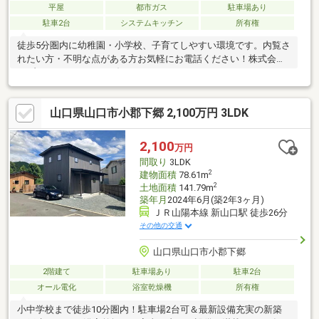
平屋
都市ガス
駐車場あり
駐車2台
システムキッチン
所有権
徒歩5分圏内に幼稚園・小学校、子育てしやすい環境です。内覧さ
れたい方・不明な点がある方お気軽にお電話ください！株式会社
セブンシステム ？？ダイヤル 0120-777-233
山口県山口市小郡下郷 2,100万円 3LDK
2,100
万円
間取り
3LDK
2
建物面積
78.61m
2
土地面積
141.79m
築年月
2024年6月(築2年3ヶ月)
ＪＲ山陽本線 新山口駅 徒歩26分
その他の交通
山口県山口市小郡下郷
2階建て
駐車場あり
駐車2台
オール電化
浴室乾燥機
所有権
小中学校まで徒歩10分圏内！駐車場2台可＆最新設備充実の新築