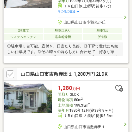
築年月
1992年7月(築34年2ヶ月)
ＪＲ山口線 上郷駅 徒歩17分
その他の交通
山口県山口市小郡光が丘
2階建て
駐車場あり
駐車3台
システムキッチン
浴室乾燥機
所有権
◎駐車場３台可能、庭付き、日当たり良好。◎子育て世代にも嬉
しい住環境です。◎その時々の暮らし方に合わせて、好きな家具
やインテリアで自分らしい暮らしを楽しめます。◎キッチン・浴
室・洗面・トイレ・給湯器などのの設備は全て新品交換。◎さら
に給水管全て新規取り替え。目に見えない部分まで丁寧にリノベ
山口県山口市吉敷赤田１ 1,280万円 2LDK
ーション。
1,280
万円
間取り
2LDK
2
建物面積
80m
2
土地面積
199.35m
築年月
1986年12月(築39年9ヶ月)
ＪＲ山口線 大歳駅 徒歩3.2km
山口県山口市吉敷赤田１