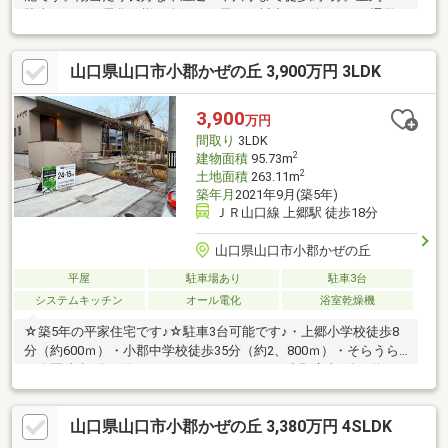
駐車、オール電化仕様。人気の平屋！平川小まで約350ｍと通学
も安心。並列駐車3台可＆オール電化。
山口県山口市小郡かぜの丘 3,900万円 3LDK
3,900
万円
間取り
3LDK
2
建物面積
95.73m
2
土地面積
263.11m
築年月
2021年9月(築5年)
ＪＲ山口線 上郷駅 徒歩18分
山口県山口市小郡かぜの丘
平屋
駐車場あり
駐車3台
システムキッチン
オール電化
浴室乾燥機
☆築5年の平家住宅です♪☆駐車3台可能です♪・上郷小学校徒歩8
分（約600ｍ）・小郡中学校徒歩35分（約2、800ｍ）・そらうら
ら公園徒歩3分（約300ｍ）・ウエスタまるき小郡店車5分（約1、
600ｍ）
山口県山口市小郡かぜの丘 3,380万円 4SLDK