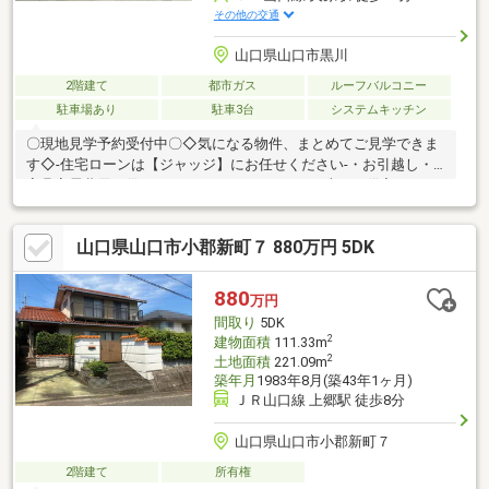
その他の交通
山口県山口市黒川
2階建て
都市ガス
ルーフバルコニー
駐車場あり
駐車3台
システムキッチン
〇現地見学予約受付中〇◇気になる物件、まとめてご見学できま
す◇-住宅ローンは【ジャッジ】にお任せください-・お引越し・
家具家電費用も借りれます！・カードローン・車のお借入れがあ
っても大丈夫！・おまとめローンも可能♪・勤続年数が1年未満で
もＯＫ！・信用情報に不安があっても大丈夫！ローンに詳しい営
山口県山口市小郡新町７ 880万円 5DK
業スタッフがご対応いたします！！※住宅ローンの相談だけでも
大歓迎です♪※少しでも不安のある方、他社で断られた方も是非ご
相談ください♪※ジャッジはお客様と共に解決します！～お問合せ
880
万円
～【ジャッジ株式会社】山口宇部店０８３６－３９―６０９０ど
間取り
5DK
んな事でもお気軽にご連絡ください♪
2
建物面積
111.33m
2
土地面積
221.09m
築年月
1983年8月(築43年1ヶ月)
ＪＲ山口線 上郷駅 徒歩8分
山口県山口市小郡新町７
2階建て
所有権