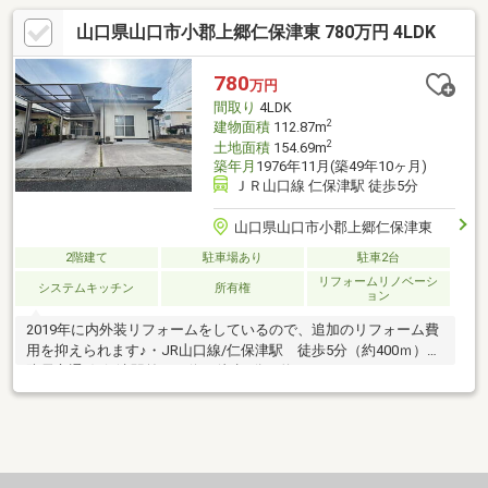
山口県山口市小郡上郷仁保津東 780万円 4LDK
780
万円
間取り
4LDK
2
建物面積
112.87m
2
土地面積
154.69m
築年月
1976年11月(築49年10ヶ月)
ＪＲ山口線 仁保津駅 徒歩5分
山口県山口市小郡上郷仁保津東
2階建て
駐車場あり
駐車2台
リフォームリノベーシ
システムキッチン
所有権
ョン
2019年に内外装リフォームをしているので、追加のリフォーム費
用を抑えられます♪・JR山口線/仁保津駅 徒歩5分（約400ｍ）・
防長交通/仁保津駅前バス停 徒歩7分（約500m）