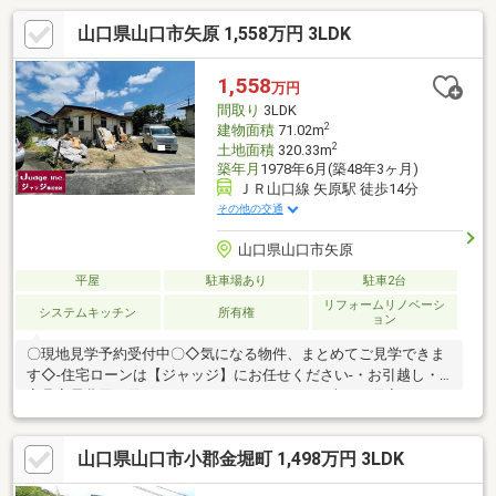
プライバシーを確保された立地は高台地ならではの恩恵■ゆった
山口県山口市矢原 1,558万円 3LDK
りサイズの広縁は南向きで陽当り◎～周辺施設（分数徒歩）～・
上郷小2分・小郡中32分・上郷保育園17分・ローソン12分・まる
き10分・ウォンツ 車7分・新町郵便局17分・総合支所 車8分・
1,558
万円
児童遊園4分・JR新山口駅 車10分・国道 車3分・中国道 小郡
間取り
3LDK
IC 車4分
2
建物面積
71.02m
2
土地面積
320.33m
築年月
1978年6月(築48年3ヶ月)
ＪＲ山口線 矢原駅 徒歩14分
その他の交通
山口県山口市矢原
平屋
駐車場あり
駐車2台
リフォームリノベーシ
システムキッチン
所有権
ョン
〇現地見学予約受付中〇◇気になる物件、まとめてご見学できま
す◇-住宅ローンは【ジャッジ】にお任せください-・お引越し・
家具家電費用も借りれます！・カードローン・車のお借入れがあ
っても大丈夫！・おまとめローンも可能♪・勤続年数が1年未満で
もＯＫ！・信用情報に不安があっても大丈夫！ローンに詳しい営
山口県山口市小郡金堀町 1,498万円 3LDK
業スタッフがご対応いたします！！※住宅ローンの相談だけでも
大歓迎です♪※少しでも不安のある方、他社で断られた方も是非ご