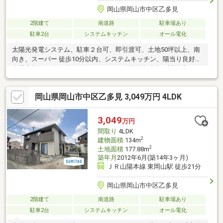
岡山県岡山市中区乙多見
2階建て
南道路
駐車場あり
駐車2台
システムキッチン
オール電化
太陽光発電システム、駐車２台可、即引渡可、土地50坪以上、南
向き、スーパー 徒歩10分以内、システムキッチン、陽当り良好、
全居室収納、南側道路面す、シャワー付洗面化粧台、対面式キッ
チン、２階建、南面バルコニー、全室南向き、温水洗浄便座、床
下収納、浴室に窓、ウォークインクローゼット、ＩＨクッキング
岡山県岡山市中区乙多見 3,049万円 4LDK
ヒーター、平坦地、食器洗乾燥機、オール電化
3,049
万円
間取り
4LDK
2
建物面積
134m
2
土地面積
177.88m
築年月
2012年6月(築14年3ヶ月)
ＪＲ山陽本線 東岡山駅 徒歩21分
岡山県岡山市中区乙多見
2階建て
南道路
駐車場あり
駐車2台
システムキッチン
オール電化