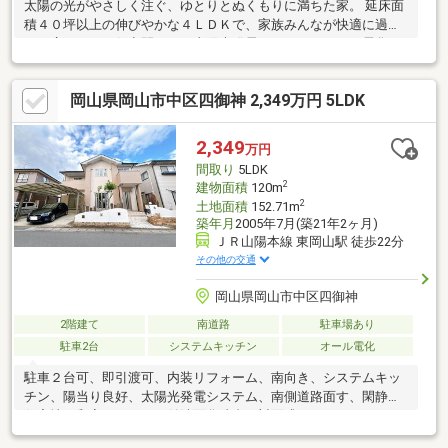
太陽の光がやさしく注ぐ、ゆとりとぬくもりに満ちた家。 延床面
積４０坪以上の伸びやかな４ＬＤＫで、家族みんなが快適に過ご
せる広々とした住空間です。太陽光発電システムやオール電化を
備え、地球にも家計にもやさしい暮らしを叶えます。ウォークイ
ンクローゼットをはじめ全居室に収納があり、すっきりと美しい
岡山県岡山市中区四御神 2,349万円 5LDK
お部屋を保てるのも魅力です。近隣には生活利便施設も整い、落
ち着いた環境で新しい毎日をスタートできます。 心地よい風が通
り抜ける住空間の魅力を、ぜひ一度現地でご体験ください。
2,349
万円
間取り
5LDK
2
建物面積
120m
2
土地面積
152.71m
築年月
2005年7月(築21年2ヶ月)
ＪＲ山陽本線 東岡山駅 徒歩22分
その他の交通
岡山県岡山市中区四御神
2階建て
南道路
駐車場あり
駐車2台
システムキッチン
オール電化
駐車２台可、即引渡可、内装リフォーム、南向き、システムキッ
チン、陽当り良好、太陽光発電システム、南側道路面す、閑静な
住宅地、和室、シャワー付洗面化粧台、対面式キッチン、トイレ
２ヶ所、２階建、温水洗浄便座、浴室に窓、パントリー（食器・