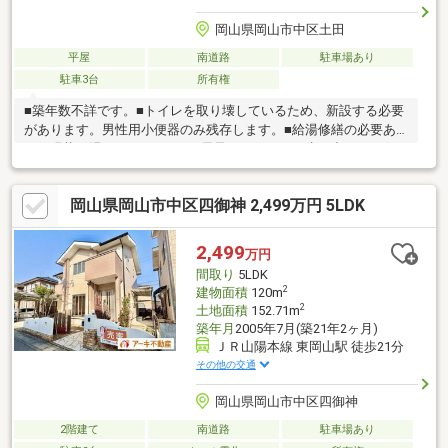
岡山県岡山市中区土田
平屋
南道路
駐車場あり
駐車3台
所有権
■築年数不詳です。■トイレを取り壊しているため、新設する必要
があります。男性用小便器のみ残存します。■給湯修繕の必要あ
り。現状お湯がでません。■お風呂のシャワーの水が出ないた
め、修繕の必要あり。（蛇口は出ます）■門を一部取り壊した
為、駐車場は４台以上可能です。（車種による）■セットバック
岡山県岡山市中区四御神 2,499万円 5LDK
が必要です(21.6㎡) ■道路が狭い為、車によっては通行が厳しい
です。■登記上付属建物2件あり■R6、7年にキッチンと屋根の雨漏
り修繕しています。
2,499
万円
間取り
5LDK
2
建物面積
120m
2
土地面積
152.71m
築年月
2005年7月(築21年2ヶ月)
ＪＲ山陽本線 東岡山駅 徒歩21分
その他の交通
岡山県岡山市中区四御神
2階建て
南道路
駐車場あり