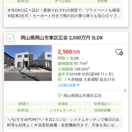
駐車2台
オール電化
所有権
☆5LDKの広々設計！家族それぞれの個室で、プライベートも確保
☆駐車2台可！カーポート付きで雨の日の乗り降りも安心◇リフ
ォーム内容【クロス張替え・トイレ・洗面台】◇～オススメポイ
ント～・『竜之口小学校』まで徒歩3分！お子様も安心の通学距
離・各居室収納付き！収納家具を置かず、空間を有効活用・2面バ
岡山県岡山市東区広谷 2,500万円 3LDK
ルコニー！陽当たり・通風良好で、洗濯物もたっぷり干せます～
周辺環境～・竜之口小・竜操中エリア・通勤・通学に便利なバス
停『四御神』まで徒歩5分！〇ご見学受付中！お気軽にアーキ不動
2,500
万円
産までお問い合わせください♪
間取り
3LDK
2
建物面積
97.71m
2
土地面積
149.22m
築年月
2016年10月(築9年11ヶ月)
ＪＲ赤穂線 大多羅駅 徒歩21分
その他の交通
岡山県岡山市東区広谷
2階建て
南道路
駐車場あり
駐車3台
システムキッチン
浴室乾燥機
＼*おすすめPOINT*／☆3口コンロ・システムキッチンで毎日のお
料理も効率よく☆浴室乾燥機・追焚機能付きで、天候を気にせず
洗濯ができます☆ウォークインクローゼットをはじめ全居室収納