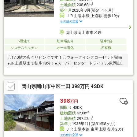
2
土地面積
238.68m
築年月
2020年8月(築6年1ヶ月)
ＪＲ山陽本線 上道駅 徒歩19分
その他の交通
岡山県岡山市東区鉄
2階建て
駐車場あり
駐車2台
システムキッチン
オール電化
所有権
〇17.0帖の広々リビングです！〇ウォークインクローゼット完備
●JR上道駅まで徒歩18分！●スーパーセンタートライアル東岡山
店 徒歩12分●ドラッグセガミ城東店 車4分
岡山県岡山市中区土田 398万円 4SDK
398
万円
間取り
4SDK
2
建物面積
62.8m
2
土地面積
297.52m
築年月
1935年1月(築91年8ヶ月)
ＪＲ山陽本線 東岡山駅 徒歩20分
その他の交通