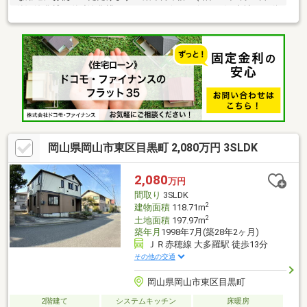
築)※浄化槽は単独浄化槽です。 * *☆* *☆* *☆*当社は不動
産の購入からリノベーションまでワンストップでサポートいたし
ます。高い技術力とデザイン力で失敗しないリフォームを実現。
中古物件をリノベ・リフォームで蘇らせます。物件購入費用とリ
ノベ工事費用を一緒にローンで組む提案も可能です。3Dモデリン
グでリフォームの完成予想図を立体的に表現。お気軽にご相談く
ださい。お問い合わせは【086-250-9005】または資料請求・来場
予約ボタンから。
岡山県岡山市東区目黒町 2,080万円 3SLDK
2,080
万円
間取り
3SLDK
2
建物面積
118.71m
2
土地面積
197.97m
築年月
1998年7月(築28年2ヶ月)
ＪＲ赤穂線 大多羅駅 徒歩13分
その他の交通
岡山県岡山市東区目黒町
2階建て
システムキッチン
床暖房