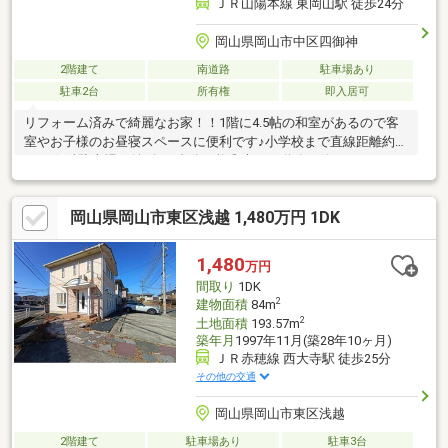
ＪＲ山陽本線 東岡山駅 徒歩24分
岡山県岡山市中区四御神
2階建て
南道路
駐車場あり
駐車2台
所有権
即入居可
リフォーム済みで綺麗なお家！！1階に4.5帖の和室があるので客
室やお子様のお昼寝スペースに便利です♪小学校まで直線距離約
60ｍ☆彡駐車場は並列で2台分可能◎大きな道路を使わないので
低学年のお子様の通学も安心(＾＾)/・岡山市立竜之口小学校ま
で 約408m・岡山市立竜操中学校まで 約2，435m・リョー
岡山県岡山市東区浅越 1,480万円 1DK
ビプラッツ雄町店まで 約1，400m・ファミリーマート 岡山雄
町店まで 約1，131m・岡山第一病院まで 約2，918ｍ・岡山
四御神郵便局まで 約345ｍワンタップで簡単に内見予約ができ
1,480
万円
ます！！【内見予約する】よりお気軽にご予約ください(＾▽＾)/
間取り
1DK
2
建物面積
84m
2
土地面積
193.57m
築年月
1997年11月(築28年10ヶ月)
ＪＲ赤穂線 西大寺駅 徒歩25分
その他の交通
岡山県岡山市東区浅越
2階建て
駐車場あり
駐車3台