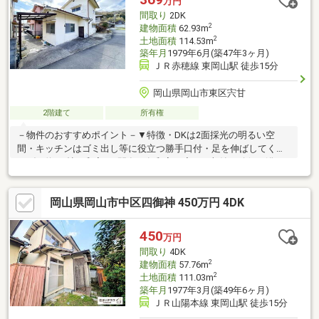
万円
間取り
2DK
2
建物面積
62.93m
2
土地面積
114.53m
築年月
1979年6月(築47年3ヶ月)
ＪＲ赤穂線 東岡山駅 徒歩15分
岡山県岡山市東区宍甘
2階建て
所有権
－物件のおすすめポイント－▼特徴・DKは2面採光の明るい空
間・キッチンはゴミ出し等に役立つ勝手口付・足を伸ばしてくつ
ろげる約6.0帖の和室が2間有・各和室・廊下に収納を確保・浴
室・洗面室・トイレに自然換気可能な窓有・駐車スペース1台分有
(車種による)▼周辺環境・セブンイレブン岡山古都宿店 徒歩6分
岡山県岡山市中区四御神 450万円 4DK
(約480m)・宍甘第二遊園地 徒歩8分(約640m)・岡山市立古都小学
校 徒歩9分(約680m)※容積率は前面道路幅員(m)×4／10×100%に制
限されます■ ご希望の住まい探しをお手伝いします
450
万円
━━━━━・・・物件の詳細・ご相談はお気軽にお問い合わせく
間取り
4DK
ださい。
2
建物面積
57.76m
2
土地面積
111.03m
築年月
1977年3月(築49年6ヶ月)
ＪＲ山陽本線 東岡山駅 徒歩15分