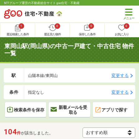
NTTグループ運営の不動産総合サイト goo住宅・不動産
1
0
0
0
最近検索した条件
最近見た物件
保存した条件
お気に入り
東岡山駅(岡山県)の中古一戸建て・中古住宅 物件
一覧
駅
変更する
山陽本線/東岡山
条件
変更する
指定なし
新着メールを受
検索条件を保存
アプリで探す
取る
104
件
が該当しました。