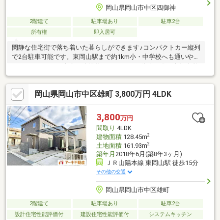
岡山県岡山市中区四御神
2階建て
駐車場あり
駐車2台
所有権
即入居可
閑静な住宅街で落ち着いた暮らしができます♪コンパクトカー縦列
で2台駐車可能です。東岡山駅まで約1km小・中学校へも通いやす
いエリアです。・竜之口小学校まで1162ｍ 徒歩14分・竜操中学
校まで1994ｍ 徒歩27分・リョービプラッツ雄町店まで984ｍ
徒歩14分・ファミリマート岡山長岡店まで658ｍ 徒歩9分・岡山
岡山県岡山市中区雄町 3,800万円 4LDK
第一病院まで2477ｍ 車で10分・岡山四御神郵便局まで430ｍ
徒歩7分
3,800
万円
間取り
4LDK
2
建物面積
128.45m
2
土地面積
161.93m
築年月
2018年6月(築8年3ヶ月)
ＪＲ山陽本線 東岡山駅 徒歩15分
その他の交通
岡山県岡山市中区雄町
2階建て
駐車場あり
駐車2台
設計住宅性能評価付
建設住宅性能評価付
システムキッチン