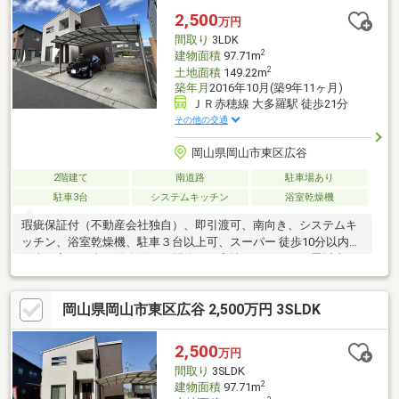
〇お問い合わせ〇見学希望、詳細気になる方は下記まで♪ばんな不
2,500
万円
動産 086-201-3488
間取り
3LDK
2
建物面積
97.71m
2
土地面積
149.22m
築年月
2016年10月(築9年11ヶ月)
ＪＲ赤穂線 大多羅駅 徒歩21分
その他の交通
岡山県岡山市東区広谷
2階建て
南道路
駐車場あり
駐車3台
システムキッチン
浴室乾燥機
瑕疵保証付（不動産会社独自）、即引渡可、南向き、システムキ
ッチン、浴室乾燥機、駐車３台以上可、スーパー 徒歩10分以内、
陽当り良好、南側道路面す、閑静な住宅地、ＬＤＫ１５畳以上、
前道６ｍ以上、対面式キッチン、トイレ２ヶ所、浴室１坪以上、
２階建、南面バルコニー、複層ガラス、温水洗浄便座、ＴＶモニ
岡山県岡山市東区広谷 2,500万円 3SLDK
タ付インターホン、ウォークインクローゼット、小学校 徒歩10分
以内、平坦地
2,500
万円
間取り
3SLDK
2
建物面積
97.71m