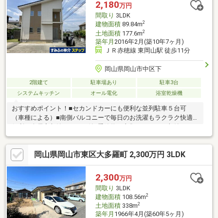
250-9005】または資料請求・来場予約ボタンか
2,180
万円
ら。 * *☆* *☆* *☆*
間取り
3LDK
*☆* *☆* *
2
建物面積
89.84m
2
土地面積
177.6m
築年月
2016年2月(築10年7ヶ月)
ＪＲ赤穂線 東岡山駅 徒歩11分
岡山県岡山市中区下
2階建て
駐車場あり
駐車3台
システムキッチン
オール電化
浴室乾燥機
おすすめポイント！■セカンドカーにも便利な並列駐車５台可
（車種による）■南側バルコニーで毎日のお洗濯もラクラク快適■
便利な全居室収納スペース付■季節物の衣類もスッキリ収納でき
るウォークインクロゼット×２■リビングのお子様を見守りながら
お料理ができる対面式キッチン■環境と家計に優しいオール電化
岡山県岡山市東区大多羅町 2,300万円 3LDK
住宅周辺環境●岡山市立財田小学校まで約900ｍ（徒歩12分）●フ
ァミリーマート岡山東岡山駅前店まで約850ｍ（徒歩11分）●ハロ
ーズ東岡山店まで約770ｍ（徒歩10分）●下遊園地まで約110ｍ
2,300
万円
（徒歩2分）
間取り
3LDK
2
建物面積
108.56m
2
土地面積
338m
築年月
1966年4月(築60年5ヶ月)