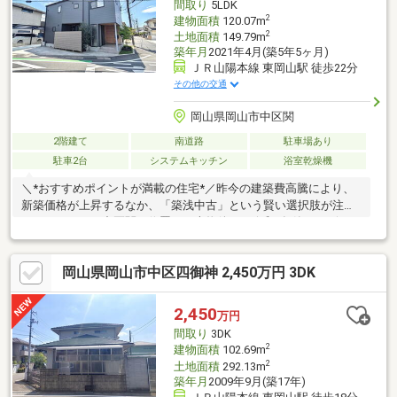
間取り
5LDK
利
2
建物面積
120.07m
2
土地面積
149.79m
築年月
2021年4月(築5年5ヶ月)
ＪＲ山陽本線 東岡山駅 徒歩22分
その他の交通
岡山県岡山市中区関
2階建て
南道路
駐車場あり
駐車2台
システムキッチン
浴室乾燥機
＼*おすすめポイントが満載の住宅*／昨今の建築費高騰により、
新築価格が上昇するなか、「築浅中古」という賢い選択肢が注目
されています。中区関に位置する本物件は、令和3年築のデザイナ
ーズ仕様。大変丁寧に使用されており、室内コンディションは良
好です。☆☆周辺施設☆☆幡多小学校まで徒歩約16分（約1250
岡山県岡山市中区四御神 2,450万円 3DK
ｍ）マルナカ雄町店まで徒歩約10分（約780ｍ）宇野バス・雄町
中バス停まで徒歩約9分（約700ｍ）*☆―お問合せ方法―☆*【資
料請求（無料）】のフォームをご入力いただくか、お電話の方は
2,450
万円
086-230-6720までお気軽にどうぞ♪
間取り
3DK
2
建物面積
102.69m
2
土地面積
292.13m
築年月
2009年9月(築17年)