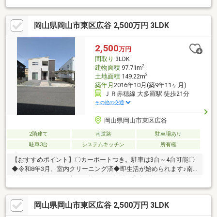
付きで、お部屋をすっきり保てます☆第一種低層住居専用地域な
らではの、落ち着いた住環境も魅力です☆モニター付きインター
岡山県岡山市東区広谷 2,500万円 3LDK
ホンで防犯面にも配慮＼*周辺環境*／☆ニシナフードバスケット
西大寺店 徒歩約10分☆ウエルシア 岡山富士見店
徒歩約15分☆セブン-イレブン 岡山西大寺松崎店 徒歩約11分☆
2,500
万円
お問合せ方法☆（無料通話）0120-211-702までお問い合わせくだ
間取り
3LDK
さい♪
2
建物面積
97.71m
2
土地面積
149.22m
築年月
2016年10月(築9年11ヶ月)
ＪＲ赤穂線 大多羅駅 徒歩21分
その他の交通
岡山県岡山市東区広谷
2階建て
南道路
駐車場あり
駐車3台
システムキッチン
所有権
【おすすめポイント】〇カーポートつき。駐車は3台～4台可能〇
◆令和8年3月、室内クリーニング済◆即生活が始められます♪南
採光のリビングは日当たり良好♪・2年間の安心保証つき・リビン
グは広々約17帖です♪・コンロ新品交換済♪・南向きバルコニーで
日当たり良好【周辺環境】・ザグザグ西大寺店まで徒歩約7分・ニ
岡山県岡山市東区広谷 2,500万円 3LDK
シナフードバスケット西大寺店まで徒歩約10分・セブンイレブン
岡山西大寺松崎店まで徒歩約10分・芥子山小学校まで徒歩約13分