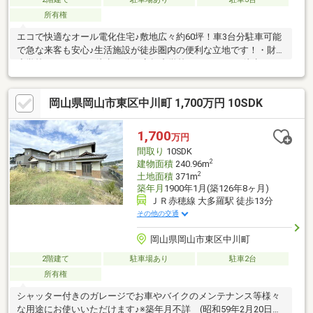
所有権
エコで快適なオール電化住宅♪敷地広々約60坪！車3台分駐車可能
で急な来客も安心♪生活施設が徒歩圏内の便利な立地です！・財田
小学校まで793ｍ 徒歩10分・竜操中学校まで1764ｍ 徒歩22
分・ハローズ東岡山店まで719ｍ 徒歩9分・ローソン岡山長岡団
地店まで62ｍ 徒歩1分・岡山第一病院まで1399ｍ 徒歩17分・
岡山県岡山市東区中川町 1,700万円 10SDK
岡山乙多見郵便局まで644ｍ 徒歩8分
1,700
万円
間取り
10SDK
2
建物面積
240.96m
2
土地面積
371m
築年月
1900年1月(築126年8ヶ月)
ＪＲ赤穂線 大多羅駅 徒歩13分
その他の交通
岡山県岡山市東区中川町
2階建て
駐車場あり
駐車2台
所有権
シャッター付きのガレージでお車やバイクのメンテナンス等様々
な用途にお使いいただけます♪※築年月不詳 (昭和59年2月20日増