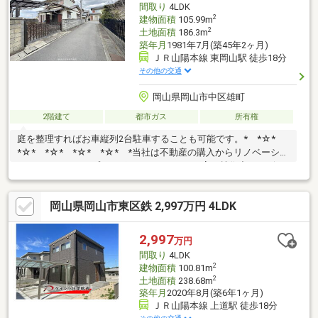
間取り
4LDK
2
建物面積
105.99m
2
土地面積
186.3m
築年月
1981年7月(築45年2ヶ月)
ＪＲ山陽本線 東岡山駅 徒歩18分
その他の交通
岡山県岡山市中区雄町
2階建て
都市ガス
所有権
庭を整理すればお車縦列2台駐車することも可能です。* *☆*
*☆* *☆* *☆* *☆* *当社は不動産の購入からリノベーショ
ンまでワンストップでサポートいたします。高い技術力とデザイ
ン力で失敗しないリフォームを実現。中古物件をリノベ・リフォ
ームで蘇らせます。物件購入費用とリノベ工事費用を一緒にロー
岡山県岡山市東区鉄 2,997万円 4LDK
ンで組む提案も可能です。購入・買い替え・購入+リノベーショ
ンなど、お気軽にご相談ください！お問い合わせは【086-250-
9005】または資料請求・来場予約ボタンか
2,997
万円
ら。 * *☆* *☆* *☆*
間取り
4LDK
*☆* *☆* *
2
建物面積
100.81m
2
土地面積
238.68m
築年月
2020年8月(築6年1ヶ月)
ＪＲ山陽本線 上道駅 徒歩18分