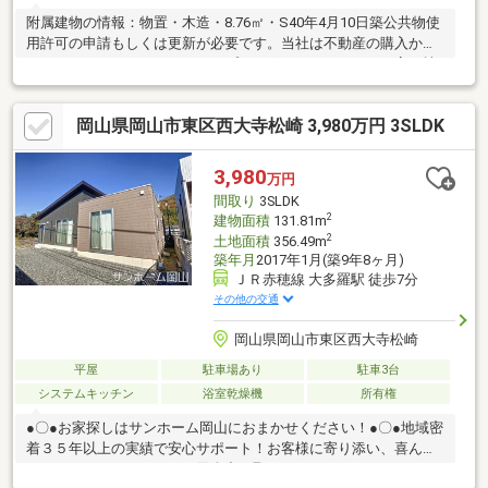
附属建物の情報：物置・木造・8.76㎡・S40年4月10日築公共物使
用許可の申請もしくは更新が必要です。当社は不動産の購入から
リノベーションまでワンストップでサポートいたします。高い技
術力とデザイン力で失敗しないリフォームを実現。中古物件をリ
ノベ・リフォームで蘇らせます。物件購入費用とリノベ工事費用
岡山県岡山市東区西大寺松崎 3,980万円 3SLDK
を一緒にローンで組む提案も可能です。3Dモデリングでリフォー
ムの完成予想図を立体的に表現。購入・買い替え・購入+リノベ
ーションなど、お気軽にご相談ください！お問い合わせは【086-
3,980
万円
250-9005】または資料請求・来場予約ボタンから。
間取り
3SLDK
2
建物面積
131.81m
2
土地面積
356.49m
築年月
2017年1月(築9年8ヶ月)
ＪＲ赤穂線 大多羅駅 徒歩7分
その他の交通
岡山県岡山市東区西大寺松崎
平屋
駐車場あり
駐車3台
システムキッチン
浴室乾燥機
所有権
●〇●お家探しはサンホーム岡山におまかせください！●〇●地域密
着３５年以上の実績で安心サポート！お客様に寄り添い、喜んで
いただけるようスタッフ一同全力で取り組まさせていただきま