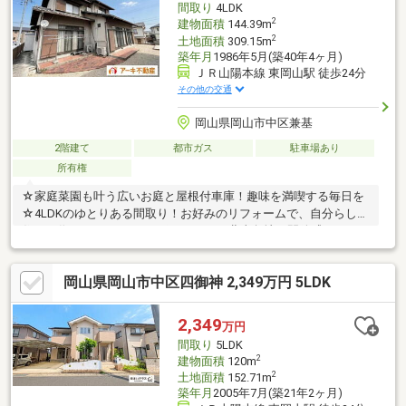
間取り
4LDK
*☆* *☆* *
2
建物面積
144.39m
2
土地面積
309.15m
築年月
1986年5月(築40年4ヶ月)
ＪＲ山陽本線 東岡山駅 徒歩24分
その他の交通
岡山県岡山市中区兼基
2階建て
都市ガス
駐車場あり
所有権
☆家庭菜園も叶う広いお庭と屋根付車庫！趣味を満喫する毎日を
☆4LDKのゆとりある間取り！お好みのリフォームで、自分らしい
住まい作りを♪～おすすめポイント～・北東角地で開放感あり！
周囲の視線を気にせず過ごせる好立地・【即引渡可】 購入後すぐ
にリフォームや入居の準備が可能です！～周辺環境～・【幡多
岡山県岡山市中区四御神 2,349万円 5LDK
小・竜操中エリア！】 小学校まで徒歩14分！・【毎日のお買い物
が快適な立地！】 スーパー『ティオ東岡山店』まで徒歩8分・
【医療機関が身近にある安心感】 総合病院まで徒歩10分以内！＼
2,349
万円
ネットで簡単見学予約！／【見学予約する】より、お好きなタイ
間取り
5LDK
ミングでご予約いただけます
2
建物面積
120m
2
土地面積
152.71m
築年月
2005年7月(築21年2ヶ月)