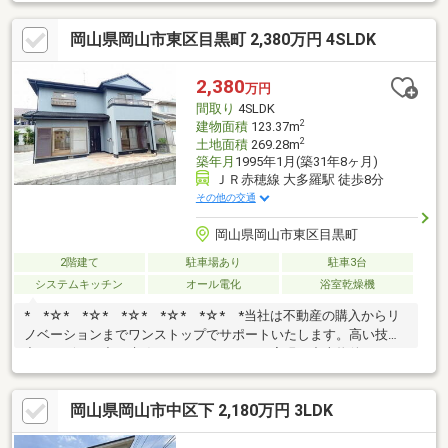
す！分からないことは何でもご相談ください！お悩みを一緒に解
消させて頂きます！◇資料請求は…オレンジ色の資料請求(無料）
岡山県岡山市東区目黒町 2,380万円 4SLDK
をタッチ◇見学予約は…赤色の見学予約をタッチ※見学予約の表示
がない場合お電話でもご予約頂けます。◇お電話でのお問い合わ
せ…【０８６-８０１-３００８】サンホーム岡山までお電話下さい
2,380
万円
♪
間取り
4SLDK
2
建物面積
123.37m
2
土地面積
269.28m
築年月
1995年1月(築31年8ヶ月)
ＪＲ赤穂線 大多羅駅 徒歩8分
その他の交通
岡山県岡山市東区目黒町
2階建て
駐車場あり
駐車3台
システムキッチン
オール電化
浴室乾燥機
* *☆* *☆* *☆* *☆* *☆* *当社は不動産の購入からリ
ノベーションまでワンストップでサポートいたします。高い技術
力とデザイン力で失敗しないリフォームを実現。中古物件をリノ
ベ・リフォームで蘇らせます。物件購入費用とリノベ工事費用を
一緒にローンで組む提案も可能です。3Dモデリングでリフォーム
岡山県岡山市中区下 2,180万円 3LDK
の完成予想図を立体的に表現。購入・買い替え・購入+リノベー
ションなど、お気軽にご相談ください！お問い合わせは【086-