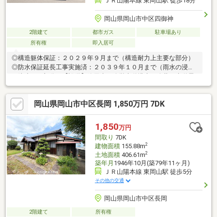
ＪＲ山陽本線 東岡山駅 徒歩18分
岡山県岡山市中区四御神
2階建て
都市ガス
駐車場あり
所有権
即入居可
◎構造躯体保証：２０２９年９月まで（構造耐力上主要な部分）
◎防水保証延長工事実施済：２０３９年１０月まで（雨水の浸入
を防止する部分）【設備】飲用水：公営水道排水：公共下水道電
気：中国電力（他の小売電気事業者の選択も可能です）ガス：都
市ガス■ごみステーションの持分も本物件と共に売却します（地
岡山県岡山市中区長岡 1,850万円 7DK
番１４４番２９、地籍６．０５㎡持分２５分の１）※図面と現況
が異なる場合は現況を優先します。※間取図は実際とは多少異な
る場合があります。※写真内の自転車等は価格に含まれません。
1,850
万円
間取り
7DK
2
建物面積
155.88m
2
土地面積
406.61m
築年月
1946年10月(築79年11ヶ月)
ＪＲ山陽本線 東岡山駅 徒歩5分
その他の交通
岡山県岡山市中区長岡
2階建て
所有権