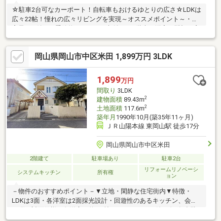
☆駐車2台可なカーポート！自転車もおけるゆとりの広さ☆LDKは
広々22帖！憧れの広々リビングを実現～オススメポイント～・大
容量WIC付き！季節物もスッキリ収納可・2階南西洋室は間切り変
更可！お子様の成長に合わせて2部屋に・南向きバルコニー！風通
しが良く、換気がスムーズ・太陽光(5.06kw)搭載！家計に優しい
岡山県岡山市中区米田 1,899万円 3LDK
エコな暮らしを実現～周辺環境～・徒歩10分内にスーパー、コン
ビニ等の買物施設充実！・バス停『雄町』徒歩3分！通勤・通学に
便利な立地！〇ご見学受付中！お気軽にアーキ不動産までお問い
1,899
万円
合わせください♪
間取り
3LDK
2
建物面積
89.43m
2
土地面積
117.6m
築年月
1990年10月(築35年11ヶ月)
ＪＲ山陽本線 東岡山駅 徒歩17分
岡山県岡山市中区米田
2階建て
駐車場あり
駐車2台
リフォームリノベーシ
システムキッチン
所有権
ョン
－物件のおすすめポイント－▼立地・閑静な住宅街内▼特徴・
LDKは3面・各洋室は2面採光設計・回遊性のあるキッチン、会話
が弾む対面仕様・各洋室は約6.0帖・クローゼット付・縦列2台駐
車可能(車種による)▼2026年9月内外装リフォーム内容【交換】キ