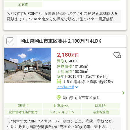
所有権
＼*おすすめPOINT*／☆国道2号線へのアクセス良好☆赤穂線大多
羅駅まで1．7ｋｍ☆南からの採光で明るい住まい☆一回店舗部分
アレンジ自由☆壁付けキッチンでスペース広々☆頭金なし、他ロ
ーン有でも購入可能です
岡山県岡山市東区藤井 2,180万円 4LDK
2,180
万円
間取り
4LDK
2
建物面積
101.85m
2
土地面積
150.06m
築年月
2019年1月(築7年8ヶ月)
ＪＲ山陽本線 上道駅 徒歩25分
その他の交通
岡山県岡山市東区藤井
2階建て
駐車場あり
駐車3台
設計住宅性能評価付
システムキッチン
浴室乾燥機
＼*おすすめPOINT*／☆スーパーやコンビニ、病院、学校など、
生活に必要な施設が徒歩圏内に充実☆・家族で車に乗る方に！駐