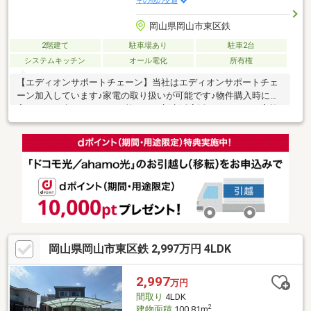
その他の交通
岡山県岡山市東区鉄
2階建て
駐車場あり
駐車2台
システムキッチン
オール電化
所有権
【エディオンサポートチェーン】当社はエディオンサポートチェ
ーン加入しています♪家電の取り扱いが可能です♪物件購入時に住
宅ローンに含めることも可能です！新生活応援キャンペーン実施
中♪理想のマイホーム探しや住宅ローンの事すべて当社にお任せく
ださい♪資金計画のお悩みもお気軽にご相談ください♪☆ぜひ一度
現地をご覧ください♪周辺環境など資料だけでは分からない情報が
現地にはございます！即日のご案内も可能でございます♪お電話ま
たはメールにてご連絡ください♪
岡山県岡山市東区鉄 2,997万円 4LDK
2,997
万円
間取り
4LDK
2
建物面積
100.81m