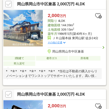
岡山県岡山市中区兼基 2,000万円 4LDK
事がしやすい仕様・シューズクローク付き！趣味やアウトドアグ
ッズの収納にも便利 ～周辺環境～・徒歩10分内にスーパー、コン
ビニ等の利便施設有！・通勤・通学に便利なバス停『益野中』ま
2,000
万円
で徒歩6分！ ＼ネットで簡単見学予約！／【見学予約する】よ
間取り
4LDK
り、お好きなタイミングでご予約いただけます
2
建物面積
144.39m
2
土地面積
309.15m
築年月
1986年5月(築40年4ヶ月)
ＪＲ山陽本線 東岡山駅 徒歩24分
その他の交通
岡山県岡山市中区兼基
2階建て
都市ガス
所有権
即入居可
* *☆* *☆* *☆* *☆* *☆* *当社は不動産の購入からリ
ノベーションまでワンストップでサポートいたします。高い技術
力とデザイン力で失敗しないリフォームを実現。中古物件をリノ
ベ・リフォームで蘇らせます。物件購入費用とリノベ工事費用を
一緒にローンで組む提案も可能です。3Dモデリングでリフォーム
岡山県岡山市中区兼基 2,000万円 4LDK
の完成予想図を立体的に表現。購入・買い替え・購入+リノベー
ションなど、お気軽にご相談ください！お問い合わせは【086-
250-9005】または資料請求・来場予約ボタンか
2,000
万円
ら。 * *☆* *☆* *☆*