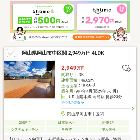
食品の収納庫）、ＩＨクッキングヒーター、小学校 徒歩10分以
内、平坦地、食器洗乾燥機、オール電化
岡山県岡山市中区関 2,949万円 4LDK
2,949
万円
間取り
4LDK
2
建物面積
148.62m
2
土地面積
218.95m
築年月
1997年4月(築29年5ヶ月)
ＪＲ山陽本線 高島駅 徒歩23分
その他の交通
岡山県岡山市中区関
2階建て
駐車場あり
駐車2台
システムキッチン
所有権
即入居可
【リフォーム内容】・外壁塗装・システムキッチン新品・浴室、