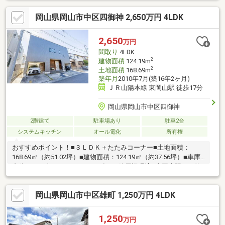
ッチン、UB、洗面化粧台、玄関鍵 等【張替】クロス、1階フロー
岡山県岡山市中区四御神 2,650万円 4LDK
リング重張【新設】温水洗浄便座付トイレ、床下収納 等【その
他】外壁屋根塗装、白アリ防除工事 他▼周辺環境・米田遊園地 徒
歩2分(約110m)■ ご希望の住まい探しをお手伝いします
2,650
万円
━━━━━・・・物件の詳細・ご相談はお気軽にお問い合わせく
間取り
4LDK
ださい。
2
建物面積
124.19m
2
土地面積
168.69m
築年月
2010年7月(築16年2ヶ月)
ＪＲ山陽本線 東岡山駅 徒歩17分
岡山県岡山市中区四御神
2階建て
駐車場あり
駐車2台
システムキッチン
オール電化
所有権
おすすめポイント！■３ＬＤＫ＋たたみコーナー■土地面積：
168.69㎡（約51.02坪）■建物面積：124.19㎡（約37.56坪）■車庫2
台分あり（車種による）■2010年7月築周辺環境●東岡山駅まで約
1200m（徒歩15分）●ファミリーマート 岡山長岡店まで約
850m（徒歩11分）●ザグザグ 雄町店まで約750m（徒歩10分）●岡
岡山県岡山市中区雄町 1,250万円 4LDK
山四御神郵便局まで約350m（徒歩5分）
1,250
万円