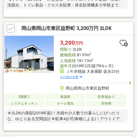
洗面台、トイレ新品・クロス全貼替・床全貼替幡多小学校まで１
１００ｍ
岡山県岡山市東区益野町 3,200万円 2LDK
3,200
万円
間取り
2LDK
2
建物面積
81.97m
2
土地面積
191.17m
築年月
2019年3月(築7年6ヶ月)
ＪＲ赤穂線 大多羅駅 徒歩23分
その他の交通
岡山県岡山市東区益野町
2階建て
南道路
駐車場あり
システムキッチン
オール電化
所有権
☆2LDKの美邸(2019年築)！夫婦や少人数での暮らしにぴったり
な、ゆとりある空間設計☆駐車4台可(車種による)！アウトドア用
品や自転車のスペースとしても活用可能 ～オススメポイント～・
おしゃれなオープンキッチン！会話を楽しみながら料理ができる
嬉しい設計・家事動線良好！キッチンや水回りが使いやすく、家