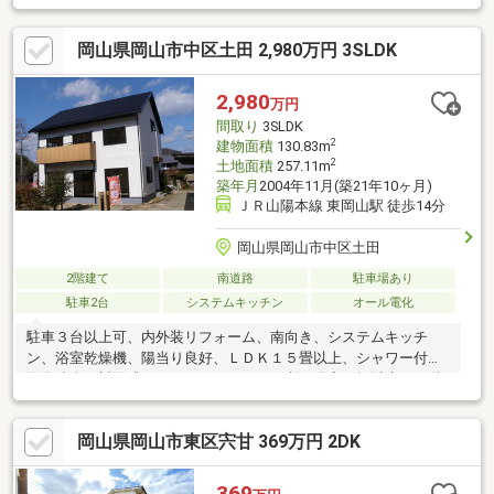
岡山県岡山市中区土田 2,980万円 3SLDK
2,980
万円
間取り
3SLDK
2
建物面積
130.83m
2
土地面積
257.11m
築年月
2004年11月(築21年10ヶ月)
ＪＲ山陽本線 東岡山駅 徒歩14分
岡山県岡山市中区土田
2階建て
南道路
駐車場あり
駐車2台
システムキッチン
オール電化
駐車３台以上可、内外装リフォーム、南向き、システムキッチ
ン、浴室乾燥機、陽当り良好、ＬＤＫ１５畳以上、シャワー付洗
面化粧台、対面式キッチン、トイレ２ヶ所、浴室１坪以上、２階
建、温水洗浄便座、南庭、全居室６畳以上、ＩＨクッキングヒー
ター、全居室複層ガラスか複層サッシ、オール電化
岡山県岡山市東区宍甘 369万円 2DK
369