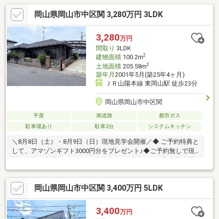
岡山県岡山市中区関 3,280万円 3LDK
3,280
万円
間取り
3LDK
2
建物面積
100.2m
2
土地面積
205.58m
築年月
2001年5月(築25年4ヶ月)
ＪＲ山陽本線 東岡山駅 徒歩23分
岡山県岡山市中区関
平屋
南道路
都市ガス
駐車場あり
駐車2台
システムキッチン
＼8月8日（土）・8月9日（日）現地見学会開催／◆ ご予約特典と
して、アマゾンギフト3000円分をプレゼント♪◆ご予約無しで現
地へ直接ご来場いただいても大丈夫です♪◇人気の平家◇駐車場2
台分◇3LDKのお家◇リフォーム内容：キッチン・浴室・トイレ・
給湯器・照明器具交換・畳新調・クロス張替え・防蟻処理・外壁
岡山県岡山市中区関 3,400万円 5LDK
塗装・ 一部フロア重張・網戸、襖、障子張替え・ハウスクリ
ーニング他《住宅ローンシュミレーション》例）借入3280万円
中国銀行 全期間固定（2.95％） 期間35年の場合◎月々125317
3,400
万円
円※購入・借入には別途諸費用が必要です※上記は8月現時点の金