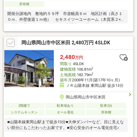
所有権
開発分譲地内 敷地約５９坪 市道幅員６ｍ 地区計画（高さ１
０ｍ、外壁後退１ｍ他） セキスイツーユーホーム（木質系２×４
工法）の家 ３SLDK WCL 床暖房 ２階トイレ 南面バル
コニー ２０１３年１月屋根、外壁、防蟻再施工済 空家（引
き渡し相談） ２階リビング、バルコニーから平野部・市街を望
岡山県岡山市中区米田 2,480万円 4SLDK
む 団地内集中プロパン 公共下水 芥子山小約１７００ｍ 旭
東中約９００ｍ セブンイレブン約７００ｍ マルナカ約２００
０ｍ ハローズ２４００ｍ 岡山城東高約１５００ｍ 岡山学芸
2,480
万円
館高約４１００ｍ
間取り
4SLDK
2
建物面積
106.81m
2
土地面積
182.79m
築年月
2008年11月(築17年10ヶ月)
ＪＲ山陽本線 東岡山駅 徒歩13分
岡山県岡山市中区米田
2階建て
駐車場あり
駐車2台
システムキッチン
オール電化
所有権
■山陽本線東岡山駅まで徒歩13分■大伸ダンパーなど、目に見えな
い部分にもこだわったお家です。■安心安全のオール電化住宅♪