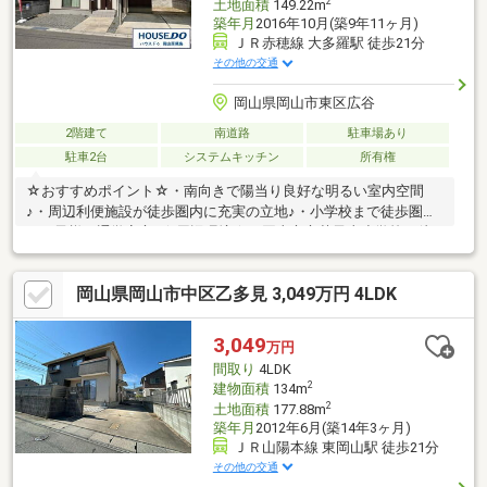
2
土地面積
149.22m
築年月
2016年10月(築9年11ヶ月)
ＪＲ赤穂線 大多羅駅 徒歩21分
その他の交通
岡山県岡山市東区広谷
2階建て
南道路
駐車場あり
駐車2台
システムキッチン
所有権
☆おすすめポイント☆・南向きで陽当り良好な明るい室内空間
♪・周辺利便施設が徒歩圏内に充実の立地♪・小学校まで徒歩圏内
でお子様の通学安心♪☆周辺環境☆・岡山市立芥子山小学校 徒
歩10分(約770m)・岡山市立旭東中学校 徒歩30分(約2380m)・中
国銀行松崎支店 徒歩15分(約1140m)・西大寺広谷郵便局 徒歩
岡山県岡山市中区乙多見 3,049万円 4LDK
10分(約740m)・ニシナフードバスケット 徒歩10分(約730m)・広
谷第3遊園地 徒歩4分(約310m)☆☆───────────☆☆ 物件
見学予約受付中♪ お問い合わせはお早めに！ TEL：086-238-
3,049
万円
7778☆☆───────────☆☆
間取り
4LDK
2
建物面積
134m
2
土地面積
177.88m
築年月
2012年6月(築14年3ヶ月)
ＪＲ山陽本線 東岡山駅 徒歩21分
その他の交通