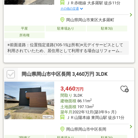
ＪＲ赤穂線 大多羅駅 徒歩11分
その他の交通
岡山県岡山市東区大多羅町
平屋
駐車場あり
駐車3台
所有権
※前面道路：位置指定道路(105-15は所有)※元デイサービスとして
利用されていたため、居住用として利用する場合はリフォームが
必要になります。当社は不動産の購入からリノベーションまでワ
ンストップでサポートいたします。高い技術力とデザイン力で失
敗しないリフォームを実現。中古物件をリノベ・リフォームで蘇
岡山県岡山市中区長岡 3,460万円 3LDK
らせます。物件購入費用とリノベ工事費用を一緒にローンで組む
提案も可能です。3Dモデリングでリフォームの完成予想図を立体
的に表現。購入・買い替え・購入+リノベーションなど、お気軽
3,460
万円
にご相談ください！お問い合わせは【086-250-9005】または資料
間取り
3LDK
請求・来場予約ボタンから。
2
建物面積
86.11m
2
土地面積
197.13m
築年月
2022年12月(築3年9ヶ月)
ＪＲ山陽本線 東岡山駅 徒歩11分
岡山県岡山市中区長岡
2階建て
駐車場あり
駐車3台