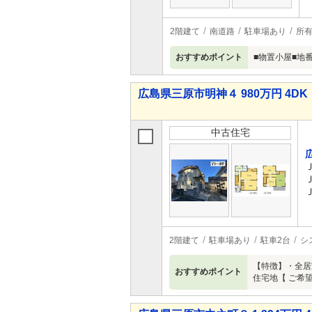
2階建て
南道路
駐車場あり
所
おすすめポイント
■物置小屋■地番
広島県三原市明神４ 980万円 4DK
中古住宅
2階建て
駐車場あり
駐車2台
シ
【特徴】・全居
おすすめポイント
住宅地【 ご希