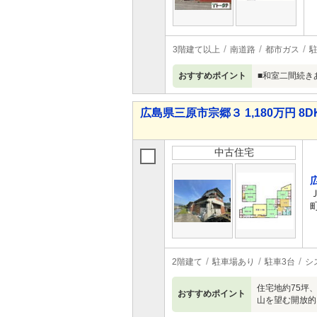
3階建て以上
南道路
都市ガス
おすすめポイント
■和室二間続き
広島県三原市宗郷３ 1,180万円 8D
中古住宅
2階建て
駐車場あり
駐車3台
シ
住宅地約75坪
おすすめポイント
山を望む開放的