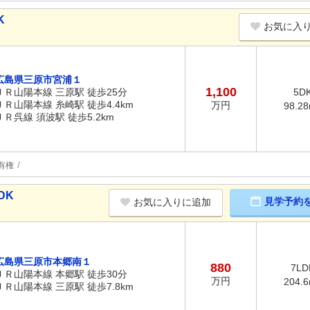
K
お気に入
広島県三原市宮浦１
1,100
ＪＲ山陽本線 三原駅 徒歩25分
5D
ＪＲ山陽本線 糸崎駅 徒歩4.4km
万円
98.2
ＪＲ呉線 須波駅 徒歩5.2km
有権
DK
見学予約
お気に入りに追加
広島県三原市本郷南１
880
7LD
ＪＲ山陽本線 本郷駅 徒歩30分
万円
204.
ＪＲ山陽本線 三原駅 徒歩7.8km