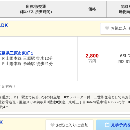
所在地/交通
間取
価格
（駅/バス 所要時間）
建物面
LDK
お気に入
広島県三原市東町１
2,800
6SL
ＪＲ山陽本線 三原駅 徒歩12分
万円
282.6
ＪＲ山陽本線 糸崎駅 徒歩21分
所有権
床暖房(ＬＤ) 駅まで徒歩12分の好立地 ■エレベーター付 二世帯住宅としてもお
鉄骨造瓦・亜鉛メッキ鋼板葺3階建■別途、東町三丁目346-9(駐車場 43.97㎡)付 
約4ｍ
K
見学予約
お気に入りに追加