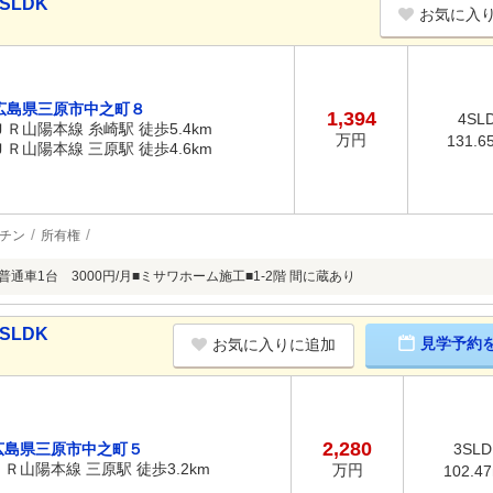
SLDK
お気に入
広島県三原市中之町８
1,394
4SL
ＪＲ山陽本線 糸崎駅 徒歩5.4km
万円
131.6
ＪＲ山陽本線 三原駅 徒歩4.6km
チン
所有権
普通車1台 3000円/月■ミサワホーム施工■1-2階 間に蔵あり
SLDK
見学予約
お気に入りに追加
2,280
広島県三原市中之町５
3SLD
ＪＲ山陽本線 三原駅 徒歩3.2km
万円
102.4