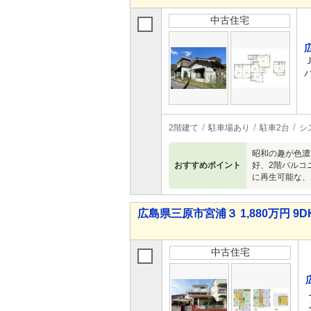
中古住宅
2階建て
駐車場あり
駐車2台
シ
昭和の趣が色濃
おすすめポイント
好、2階バルコ
に再生可能な、
広島県三原市宮浦３ 1,880万円 9D
中古住宅