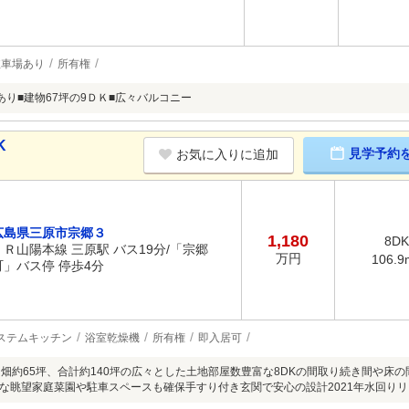
駐車場あり
所有権
あり■建物67坪の9ＤＫ■広々バルコニー
K
見学予約
お気に入りに追加
広島県三原市宗郷３
1,180
8DK
ＪＲ山陽本線 三原駅 バス19分/「宗郷
万円
106.9
町」バス停 停歩4分
ステムキッチン
浴室乾燥機
所有権
即入居可
、畑約65坪、合計約140坪の広々とした土地部屋数豊富な8DKの間取り続き間や床
な眺望家庭菜園や駐車スペースも確保手すり付き玄関で安心の設計2021年水回り