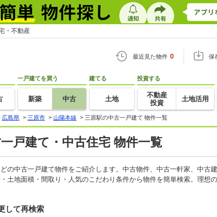
住宅・不動産
0
最近見た物件
保
一戸建てを買う
建てる
投資する
不動産
古
新築
中古
土地
土地活用
投資
>
広島県
>
三原市
>
山陽本線
>
三原駅の中古一戸建て 物件一覧
古一戸建て・中古住宅 物件一覧
家などの中古一戸建て物件をご紹介します。中古物件、中古一軒家、中古
積・土地面積・間取り・人気のこだわり条件から物件を簡単検索。理想の
更して再検索