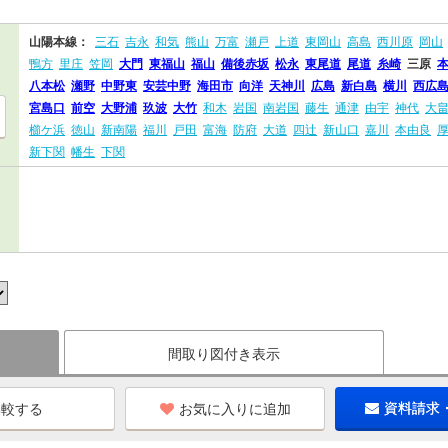
山陽本線：
三石
吉永
和気
熊山
万富
瀬戸
上道
東岡山
高島
西川原
岡山
鴨方
里庄
笠岡
大門
東福山
福山
備後赤坂
松永
東尾道
尾道
糸崎
三原
八本松
瀬野
中野東
安芸中野
海田市
向洋
天神川
広島
新白島
横川
西広
宮島口
前空
大野浦
玖波
大竹
和木
岩国
南岩国
藤生
通津
由宇
神代
大
櫛ケ浜
徳山
新南陽
福川
戸田
富海
防府
大道
四辻
新山口
嘉川
本由良
新下関
幡生
下関
間取り図付き表示
お気に入りに追加
資料請求