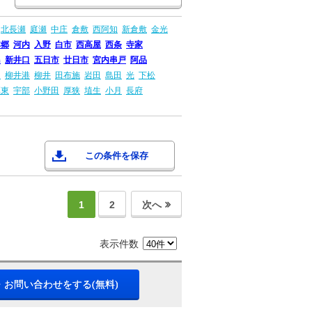
北長瀬
庭瀬
中庄
倉敷
西阿知
新倉敷
金光
本郷
河内
入野
白市
西高屋
西条
寺家
島
新井口
五日市
廿日市
宮内串戸
阿品
畠
柳井港
柳井
田布施
岩田
島田
光
下松
厚東
宇部
小野田
厚狭
埴生
小月
長府
この条件を保存
1
2
次へ
表示件数
・お問い合わせをする(無料)