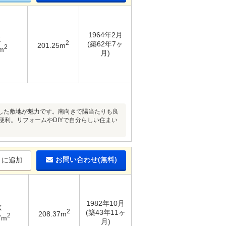
1964年2月
K
2
(築62年7ヶ
201.25m
2
m
月)
した敷地が魅力です。南向きで陽当たりも良
便利。リフォームやDIYで自分らしい住まい
お問い合わせ(無料)
りに追加
1982年10月
K
2
(築43年11ヶ
208.37m
2
7m
月)