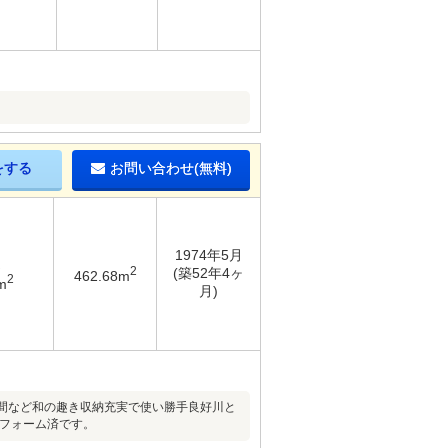
をする
お問い合わせ(無料)
1974年5月
2
(築52年4ヶ
462.68m
2
m
月)
の間など和の趣き収納充実で使い勝手良好川と
リフォーム済です。