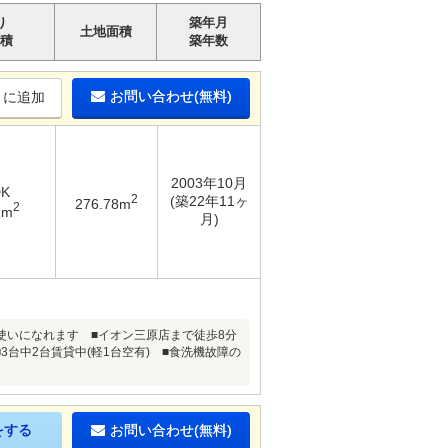
り
築年月
土地面積
積
築年数
お問い合わせ(無料)
りに追加
2003年10月
DK
2
(築22年11ヶ
276.78m
2
1m
月)
使いになれます ■イオン三原店まで徒歩8分
■3台中2台賃貸中(軽1台空有) ■食洗機故障の
をする
お問い合わせ(無料)