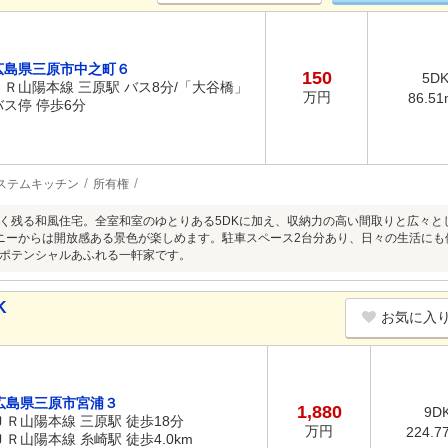
広島県三原市中之町６
150
5D
ＪＲ山陽本線 三原駅 バス8分/「大谷橋」
万円
86.51
バス停 停歩6分
ステムキッチン
所有権
く残る和風住宅。全室和室のゆとりある5DKに加え、収納力の高い間取りと広々と
ニーからは開放感ある景色が楽しめます。駐車スペース2台分あり、日々の生活にも
ポテンシャルあふれる一軒家です。
K
お気に入
広島県三原市宮浦３
1,880
9D
ＪＲ山陽本線 三原駅 徒歩18分
万円
224.7
ＪＲ山陽本線 糸崎駅 徒歩4.0km