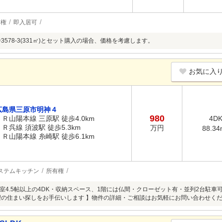
有権
即入居可
3578-3(331㎡)とセット購入の場合、価格を考慮します。
お気に入
広島県三原市明神４
980
ＪＲ山陽本線 三原駅 徒歩4.0km
4D
ＪＲ呉線 須波駅 徒歩5.3km
万円
88.34
ＪＲ山陽本線 糸崎駅 徒歩6.1km
ステムキッチン
所有権
室4.5帖以上の4DK・収納スペース、1階には仏間・クローゼット有・並列2台駐
望の住まい探しをお手伝いします 】物件の詳細・ご相談はお気軽にお問い合わせく