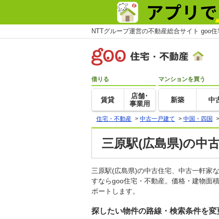
NTTグループ運営の不動産総合サイト goo
借りる
マンションを買う
店舗･
賃貸
新築
中
事業用
住宅・不動産
>
中古一戸建て
>
中国・四国
三原駅(広島県)の中
三原駅(広島県)の中古住宅、中古一軒
すならgoo住宅・不動産。価格・建物面
ポートします。
探したい物件の路線・検索条件を変