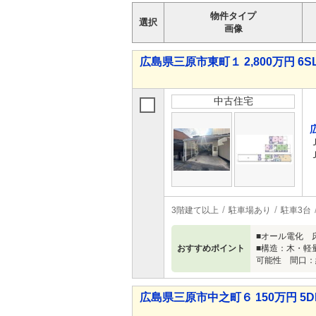
物件タイプ
選択
画像
広島県三原市東町１ 2,800万円 6S
中古住宅
3階建て以上
駐車場あり
駐車3台
■オール電化 
おすすめポイント
■構造：木・軽量
可能性 間口：
広島県三原市中之町６ 150万円 5D