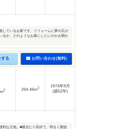
経過しているお家です。リフォームに夢の広が
ているか、どのようなお家にしたいのかお聞か
をする
お問い合わせ(無料)
K
1974年9月
2
264.46m
2
(築52年)
6m
便利な立地。■陽当たり良好で、明るく開放