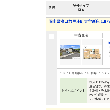
物件タイプ
選択
画像
岡山県浅口郡里庄町大字新庄 1,679
中古住宅
平屋
駐車場あり
駐車3台
システ
◎おすすめポイ
屋住宅で、将来
おすすめポイント
食洗機・浄水器
かな住環境で、
をご体感くださ