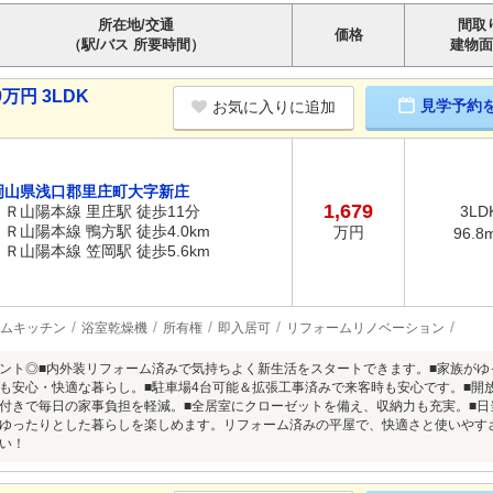
所在地/交通
間取
価格
（駅/バス 所要時間）
建物面
万円 3LDK
見学予約
お気に入りに追加
岡山県浅口郡里庄町大字新庄
1,679
ＪＲ山陽本線 里庄駅 徒歩11分
3LD
ＪＲ山陽本線 鴨方駅 徒歩4.0km
万円
96.8
ＪＲ山陽本線 笠岡駅 徒歩5.6km
ムキッチン
浴室乾燥機
所有権
即入居可
リフォームリノベーション
ント◎■内外装リフォーム済みで気持ちよく新生活をスタートできます。■家族がゆっ
も安心・快適な暮らし。■駐車場4台可能＆拡張工事済みで来客時も安心です。■開
付きで毎日の家事負担を軽減。■全居室にクローゼットを備え、収納力も充実。■日
ゆったりとした暮らしを楽しめます。リフォーム済みの平屋で、快適さと使いやす
い！