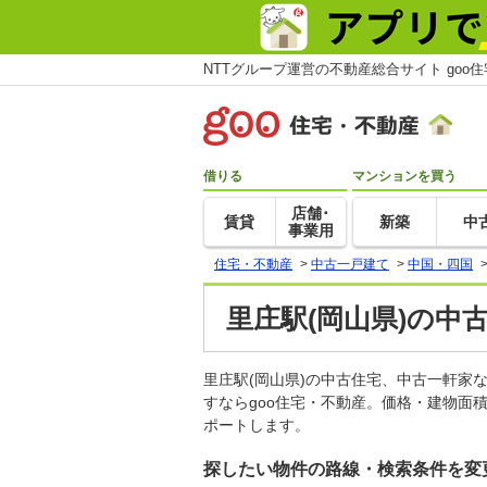
NTTグループ運営の不動産総合サイト goo
借りる
マンションを買う
店舗･
賃貸
新築
中
事業用
住宅・不動産
>
中古一戸建て
>
中国・四国
里庄駅(岡山県)の中
里庄駅(岡山県)の中古住宅、中古一軒
すならgoo住宅・不動産。価格・建物面
ポートします。
探したい物件の路線・検索条件を変