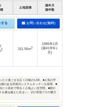
り
築年月
土地面積
積
築年数
をする
お問い合わせ(無料)
1985年1月
K
2
(築41年8ヶ
311.56m
2
m
月)
たり過ごせる広々21帖のLDK。■人気の平
放感のある対面式システムキッチンを採用。■
当たり良好で明るく心地よい住空間。■穏や
さを兼ね備えた住まい。ぜひ現地でその魅力