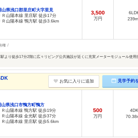
岡山県浅口郡里庄町大字里見
3,500
6LD
ＪＲ山陽本線 里庄駅 徒歩17分
万円
239
ＪＲ山陽本線 鴨方駅 徒歩3.6km
有権
庄駅より徒歩17分2階に広々リビング公共施設が近くに充実メーターモジュール使
DK
見学予約
お気に入りに追加
岡山県浅口市鴨方町鴨方
500
ＪＲ山陽本線 鴨方駅 徒歩19分
4D
ＪＲ山陽本線 金光駅 徒歩37分
万円
70.38
ＪＲ山陽本線 里庄駅 徒歩5.6km