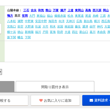
山陽本線：
三石
吉永
和気
熊山
万富
瀬戸
上道
東岡山
高島
西川原
岡山
鴨方
里庄
笠岡
大門
東福山
福山
備後赤坂
松永
東尾道
尾道
糸崎
三原
八本松
瀬野
中野東
安芸中野
海田市
向洋
天神川
広島
新白島
横川
西広
宮島口
前空
大野浦
玖波
大竹
和木
岩国
南岩国
藤生
通津
由宇
神代
大
櫛ケ浜
徳山
新南陽
福川
戸田
富海
防府
大道
四辻
新山口
嘉川
本由良
新下関
幡生
下関
間取り図付き表示
お気に入りに追加
資料請求