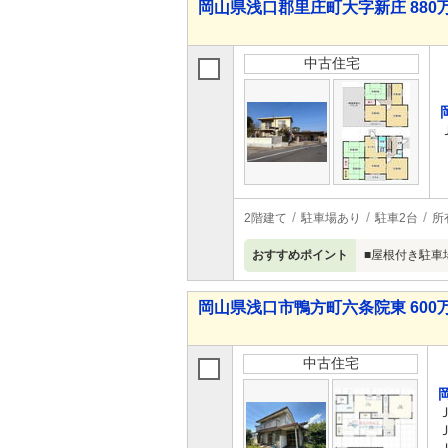
岡山県浅口郡里庄町大字新庄 880万
中古住宅
2階建て
駐車場あり
駐車2台
所
おすすめポイント
■屋根付き駐車
岡山県浅口市鴨方町六条院東 600万
中古住宅