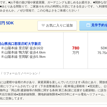
です。■お子様の遊び場や家庭菜園、ガーデニングも楽しめるお庭付き。■閑静な
■ゆとりある間取りで、ご家族それぞれの時間も大切にできる住まいです。＼利便
みませんか。／ぜひ現地で、この心地よさをご体感ください！
円 5DK
見学予約
お気に入りに追加
岡山県浅口郡里庄町大字新庄
780
ＪＲ山陽本線 里庄駅 徒歩16分
5D
ＪＲ山陽本線 鴨方駅 徒歩4.6km
万円
75.75
ＪＲ山陽本線 笠岡駅 徒歩5.9km
リフォームリノベーション
土地には蜜柑や金柑の木があり、家庭菜園を楽しんでいただけます♪高台にあり、開放
年前にリフォームされています（下水道整備済み）♪駐車場は屋根有！●現況渡し、公
物件は「岡山県 建築物等の制限に関する条例 第三条(崖に近接する建築物)」に該
準法22条区域●道路斜線制限、隣地斜線制限有●2015年にオール電化へリフォーム
化に交換してます。