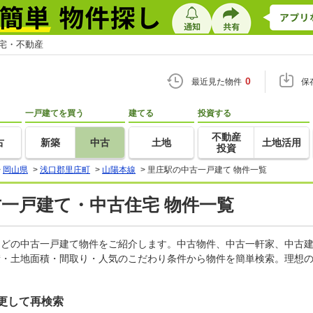
住宅・不動産
0
最近見た物件
保
一戸建てを買う
建てる
投資する
不動産
古
新築
中古
土地
土地活用
投資
>
岡山県
>
浅口郡里庄町
>
山陽本線
>
里庄駅の中古一戸建て 物件一覧
古一戸建て・中古住宅 物件一覧
家などの中古一戸建て物件をご紹介します。中古物件、中古一軒家、中古
積・土地面積・間取り・人気のこだわり条件から物件を簡単検索。理想の
更して再検索