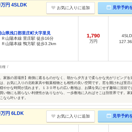
万円 4SLDK
見学予約
お気に入りに追加
岡山県浅口郡里庄町大字里見
1,790
4SL
ＪＲ山陽本線 里庄駅 徒歩16分
万円
127.3
ＪＲ山陽本線 鴨方駅 徒歩3.2km
有権
、家族の居場所】南側に遮るものがなく、朝から夕方まで柔らかな光がリビングを
は、お気に入りの北欧家具や観葉植物とも相性の良い空間です。窓を開ければ里庄
穏やかな時間が流れます。１３０坪もの広い敷地は、お隣を気にせず趣味に没頭で
買い物にも困らない利便性がありながら、一歩敷地に入ればそこは別世界です。家
こなら叶います。
万円 6LDK
見学予約
お気に入りに追加