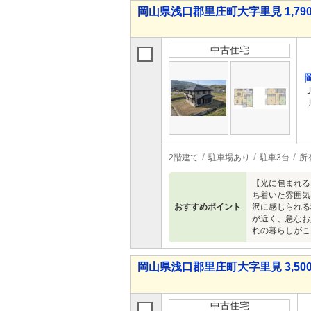
岡山県浅口郡里庄町大字里見 1,790
中古住宅
2階建て
駐車場あり
駐車3台
所
【光に包まれる
ち着いた雰囲気
おすすめポイント
沢に感じられる
が近く、急なお
れの暮らしがこ
岡山県浅口郡里庄町大字里見 3,500
中古住宅