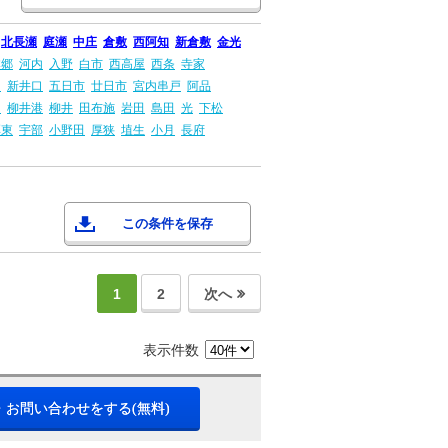
北長瀬
庭瀬
中庄
倉敷
西阿知
新倉敷
金光
本郷
河内
入野
白市
西高屋
西条
寺家
島
新井口
五日市
廿日市
宮内串戸
阿品
畠
柳井港
柳井
田布施
岩田
島田
光
下松
厚東
宇部
小野田
厚狭
埴生
小月
長府
この条件を保存
1
2
次へ
表示件数
・お問い合わせをする(無料)