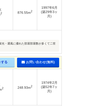
1997年6月
K
2
(築29年3ヶ
876.55m
2
m
月)
用採光・通風に優れた部屋部屋数が多くて二世
をする
お問い合わせ(無料)
1974年2月
K
2
(築52年7ヶ
248.93m
2
m
月)