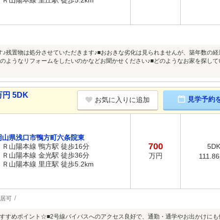
ＪＲ山陽本線 里庄駅 徒歩5.2km
す♪残置物は処分させていただきます♪■おおきな劣化は見られませんが、築年数の
どのようなリフォームをしたいのかなどお聞かせください♪■どのようなお家を探し
円 5DK
見学予約
お気に入りに追加
岡山県浅口市鴨方町六条院東
700
ＪＲ山陽本線 鴨方駅 徒歩16分
5D
ＪＲ山陽本線 金光駅 徒歩36分
万円
111.8
ＪＲ山陽本線 里庄駅 徒歩5.2km
居可
すすめポイント☆■2号線バイパスへのアクセス良好で、通勤・通学やお出かけにも