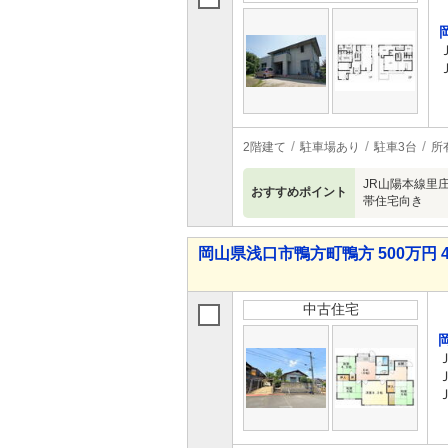
2階建て
駐車場あり
駐車3台
所
JR山陽本線里
おすすめポイント
帯住宅向き
岡山県浅口市鴨方町鴨方 500万円 4
中古住宅