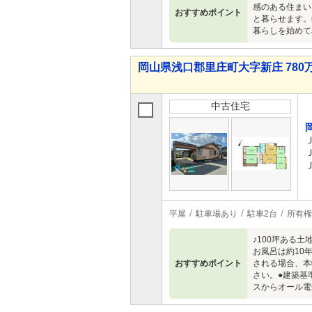
感のある住まい
おすすめポイント
と暮らせます。
暮らしを始めて
岡山県浅口郡里庄町大字新庄 780万
中古住宅
平屋
駐車場あり
駐車2台
所有権
♪100坪ある
お風呂は約10
おすすめポイント
される場合、本
さい。●建築基
スからオール電