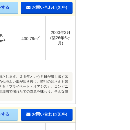
をする
お問い合わせ(無料)
2000年3月
DK
2
(築26年6ヶ
430.79m
2
6m
月)
満たします。２６年という月日が醸し出す落
の心地よい風が吹き抜け、時計の音さえも贅
きる「プライベート・オアシス」。コンビニ
庭菜園で採れたての野菜を味わう、そんな憧
をする
お問い合わせ(無料)