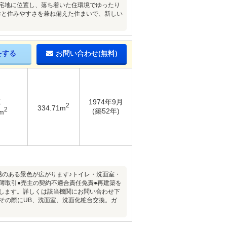
住宅地に位置し、落ち着いた住環境でゆったり
性と住みやすさを兼ね備えた住まいで、新しい
をする
お問い合わせ(無料)
K
1974年9月
2
334.71m
2
(築52年)
m
感のある景色が広がります♪トイレ・洗面室・
簿取引●売主の契約不適合責任免責●再建築を
当します。詳しくは該当機関にお問い合わせ下
。その際にUB、洗面室、洗面化粧台交換。ガ