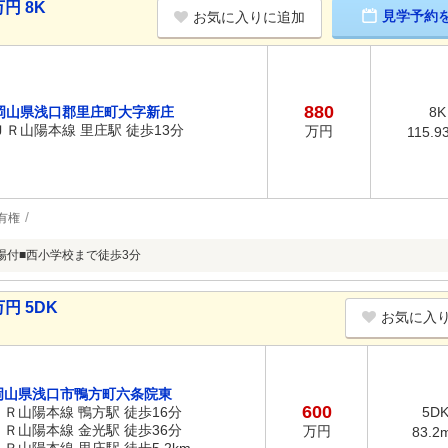
円 8K
見学予約
お気に入りに追加
880
岡山県浅口郡里庄町大字新庄
8K
ＪＲ山陽本線 里庄駅 徒歩13分
万円
115.9
有権
場付■西小学校まで徒歩3分
円 5DK
お気に入
岡山県浅口市鴨方町六条院東
600
ＪＲ山陽本線 鴨方駅 徒歩16分
5D
ＪＲ山陽本線 金光駅 徒歩36分
万円
83.2