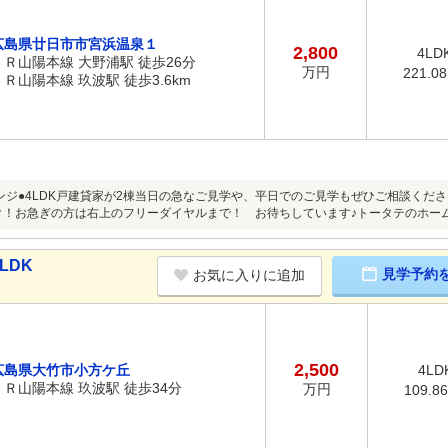
広島県廿日市市宮浜温泉１
2,800
4LD
ＪＲ山陽本線 大野浦駅 徒歩26分
万円
221.0
ＪＲ山陽本線 玖波駅 徒歩3.6km
ンジ●4LDK戸建貸家が2棟当日の急なご見学や、平日でのご見学もぜひご相談くださ
ク！お急ぎの方は右上のフリーダイヤルまで！ お待ちしています♪トータテのホー
LDK
見学予約
お気に入りに追加
2,500
広島県大竹市小方ケ丘
4LD
ＪＲ山陽本線 玖波駅 徒歩34分
万円
109.8