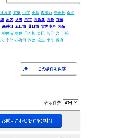
北長瀬
庭瀬
中庄
倉敷
西阿知
新倉敷
金光
本郷
河内
入野
白市
西高屋
西条
寺家
島
新井口
五日市
廿日市
宮内串戸
阿品
畠
柳井港
柳井
田布施
岩田
島田
光
下松
厚東
宇部
小野田
厚狭
埴生
小月
長府
この条件を保存
表示件数
・お問い合わせをする(無料)