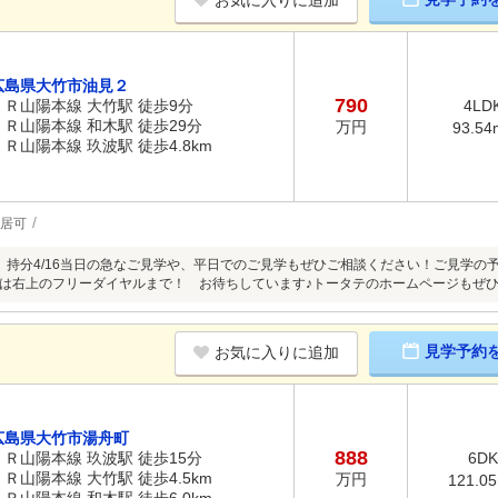
お気に入りに追加
広島県大竹市油見２
790
ＪＲ山陽本線 大竹駅 徒歩9分
4LD
ＪＲ山陽本線 和木駅 徒歩29分
万円
93.54
ＪＲ山陽本線 玖波駅 徒歩4.8km
居可
 持分4/16当日の急なご見学や、平日でのご見学もぜひご相談ください！ご見学の予約
は右上のフリーダイヤルまで！ お待ちしています♪トータテのホームページもぜ
見学予約
お気に入りに追加
広島県大竹市湯舟町
888
ＪＲ山陽本線 玖波駅 徒歩15分
6DK
ＪＲ山陽本線 大竹駅 徒歩4.5km
万円
121.0