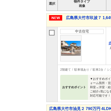
物件タイプ
選択
画像
広島県大竹市玖波７ 1,64
中古住宅
2階建て
駐車場あり
駐車2台
シ
▼おすすめポイ
ォーム箇所・玄
おすすめポイント
和室→洋室・給
ご紹介♪気にな
対応可能です！
広島県大竹市油見２ 790万円 4LD