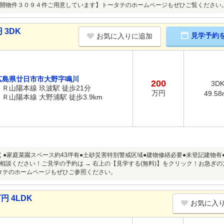
件３０９４件ご用意しています】トータテのホームページもぜひご覧ください。https://jyuh
 3DK
見学予約
お気に入りに追加
広島県廿日市市大野字鳴川
200
3D
ＪＲ山陽本線 玖波駅 徒歩21分
万円
49.58
ＪＲ山陽本線 大野浦駅 徒歩3.9km
く●家庭菜園スペース約43坪有●土砂災害特別警戒区域●建物修繕必要●未登記建物
相談ください！ご見学の予約は → 右上の【見学する(無料)】をクリック！お急ぎ
タテのホームページもぜひご参照ください。
円 4LDK
お気に入