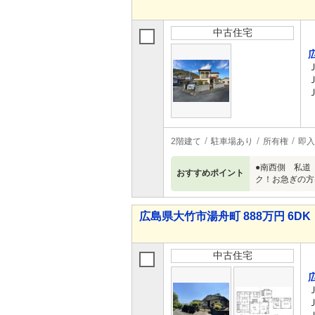
中古住宅
2階建て
駐車場あり
所有権
即入
●南西側 私道
おすすめポイント
ク！お急ぎの方
広島県大竹市湯舟町 888万円 6DK
中古住宅