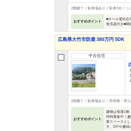
2階建て
駐車場あり
駐車3台
シ
■オール電化住
おすすめポイント
食洗器付き■閑
広島県大竹市防鹿 380万円 5DK
中古住宅
2階建て
駐車場あり
所有権
即入
建物は母屋1棟
同時募集中！趣
おすすめポイント
業スペースとし
す。DIYや趣