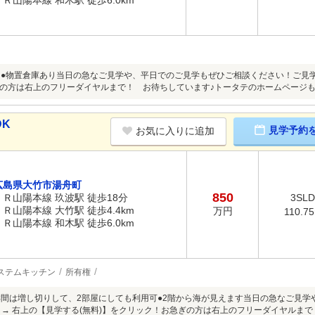
ＪＲ山陽本線 和木駅 徒歩6.0km
向き●物置倉庫あり当日の急なご見学や、平日でのご見学もぜひご相談ください！ご見学
の方は右上のフリーダイヤルまで！ お待ちしています♪トータテのホームページ
DK
見学予約
お気に入りに追加
広島県大竹市湯舟町
850
ＪＲ山陽本線 玖波駅 徒歩18分
3SL
ＪＲ山陽本線 大竹駅 徒歩4.4km
万円
110.7
ＪＲ山陽本線 和木駅 徒歩6.0km
ステムキッチン
所有権
帖の洋間は増し切りして、2部屋にしても利用可●2階から海が見えます当日の急なご見
 → 右上の【見学する(無料)】をクリック！お急ぎの方は右上のフリーダイヤルま