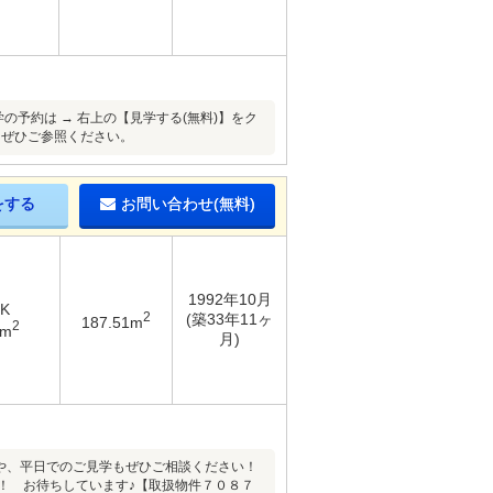
の予約は → 右上の【見学する(無料)】をク
もぜひご参照ください。
をする
お問い合わせ(無料)
1992年10月
DK
2
(築33年11ヶ
187.51m
2
5m
月)
学や、平日でのご見学もぜひご相談ください！
で！ お待ちしています♪【取扱物件７０８７