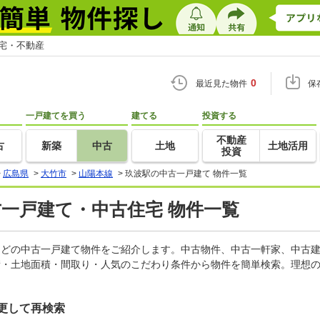
住宅・不動産
0
最近見た物件
保
一戸建てを買う
建てる
投資する
不動産
古
新築
中古
土地
土地活用
投資
>
広島県
>
大竹市
>
山陽本線
>
玖波駅の中古一戸建て 物件一覧
古一戸建て・中古住宅 物件一覧
家などの中古一戸建て物件をご紹介します。中古物件、中古一軒家、中古
積・土地面積・間取り・人気のこだわり条件から物件を簡単検索。理想の
更して再検索