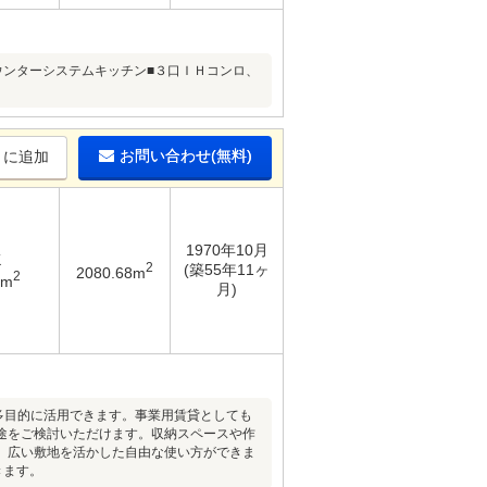
■カウンターシステムキッチン■３口ＩＨコンロ、
お問い合わせ(無料)
りに追加
1970年10月
K
2
(築55年11ヶ
2080.68m
2
2m
月)
多目的に活用できます。事業用賃貸としても
途をご検討いただけます。収納スペースや作
。広い敷地を活かした自由な使い方ができま
きます。