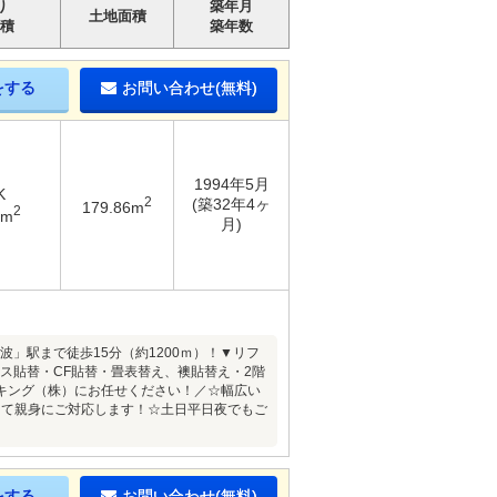
り
築年月
土地面積
積
築年数
をする
お問い合わせ(無料)
1994年5月
K
2
(築32年4ヶ
179.86m
2
7m
月)
波」駅まで徒歩15分（約1200ｍ）！▼リフ
ス貼替・CF貼替・畳表替え、襖貼替え・2階
キング（株）にお任せください！／☆幅広い
にて親身にご対応します！☆土日平日夜でもご
をする
お問い合わせ(無料)