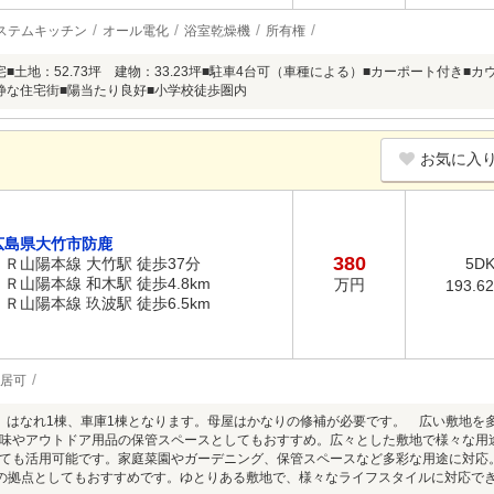
ステムキッチン
オール電化
浴室乾燥機
所有権
宅■土地：52.73坪 建物：33.23坪■駐車4台可（車種による）■カーポート付き
静な住宅街■陽当たり良好■小学校徒歩圏内
お気に入
広島県大竹市防鹿
380
ＪＲ山陽本線 大竹駅 徒歩37分
5D
ＪＲ山陽本線 和木駅 徒歩4.8km
万円
193.6
ＪＲ山陽本線 玖波駅 徒歩6.5km
居可
、はなれ1棟、車庫1棟となります。母屋はかなりの修補が必要です。 広い敷地を
味やアウトドア用品の保管スペースとしてもおすすめ。広々とした敷地で様々な用
ても活用可能です。家庭菜園やガーデニング、保管スペースなど多彩な用途に対応
味の拠点としてもおすすめです。ゆとりある敷地で、様々なライフスタイルに対応で