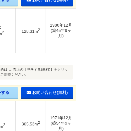
1980年12月
K
2
(築45年9ヶ
128.31m
2
m
月)
は → 右上の【見学する(無料)】をクリッ
ひご参照ください。
をする
お問い合わせ(無料)
1971年12月
2
(築54年9ヶ
305.53m
2
5m
月)