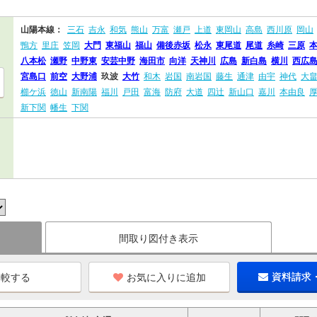
山陽本線：
三石
吉永
和気
熊山
万富
瀬戸
上道
東岡山
高島
西川原
岡山
鴨方
里庄
笠岡
大門
東福山
福山
備後赤坂
松永
東尾道
尾道
糸崎
三原
八本松
瀬野
中野東
安芸中野
海田市
向洋
天神川
広島
新白島
横川
西広
宮島口
前空
大野浦
玖波
大竹
和木
岩国
南岩国
藤生
通津
由宇
神代
大
櫛ケ浜
徳山
新南陽
福川
戸田
富海
防府
大道
四辻
新山口
嘉川
本由良
新下関
幡生
下関
間取り図付き表示
お気に入りに追加
資料請求