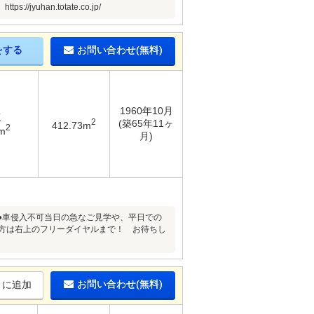
an.totate.co.jp/
をする
お問い合わせ(無料)
1960年10月
K
2
(築65年11ヶ
412.73m
2
m
月)
有●車侵入不可当日の急なご見学や、平日での
の方は右上のフリーダイヤルまで！ お待ちし
お問い合わせ(無料)
りに追加