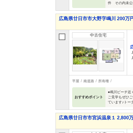
件 その内未公開物
広島県廿日市市大野字鳴川 200万円
中古住宅
平屋
南道路
所有権
●鳴川ビーチ近
おすすめポイント
ご見学もぜひご
ています♪トー
広島県廿日市市宮浜温泉１ 2,800万