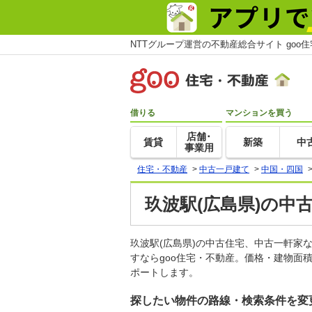
NTTグループ運営の不動産総合サイト goo
借りる
マンションを買う
店舗･
賃貸
新築
中
事業用
住宅・不動産
>
中古一戸建て
>
中国・四国
玖波駅(広島県)の中
玖波駅(広島県)の中古住宅、中古一軒
すならgoo住宅・不動産。価格・建物面
ポートします。
探したい物件の路線・検索条件を変