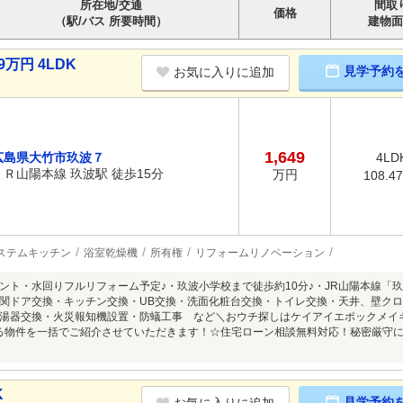
所在地/交通
間取
価格
（駅/バス 所要時間）
建物面
9万円 4LDK
見学予約
お気に入りに追加
1,649
広島県大竹市玖波７
4LD
ＪＲ山陽本線 玖波駅 徒歩15分
万円
108.4
ステムキッチン
浴室乾燥機
所有権
リフォームリノベーション
ント・水回りフルリフォーム予定♪・玖波小学校まで徒歩約10分♪・JR山陽本線「玖
関ドア交換・キッチン交換・UB交換・洗面化粧台交換・トイレ交換・天井、壁クロ
湯器交換・火災報知機設置・防蟻工事 など＼おウチ探しはケイアイエポックメイ
る物件を一括でご紹介させていただきます！☆住宅ローン相談無料対応！秘密厳守
K
見学予約