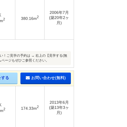
2006年7月
K
2
(築20年2ヶ
380.16m
2
8m
月)
い！ご見学の予約は → 右上の【見学する(無
ムページもぜひご参照ください。
をする
お問い合わせ(無料)
2013年6月
K
2
(築13年3ヶ
174.33m
2
6m
月)