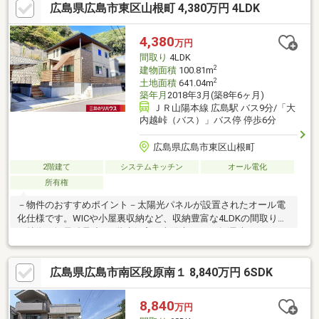
広島県広島市東区山根町 4,380万円 4LDK
3分（約180ｍ）
4,380
万円
間取り
4LDK
2
建物面積
100.81m
2
土地面積
641.04m
築年月
2018年3月(築8年6ヶ月)
ＪＲ山陽本線 広島駅 バス9分/「大
内越峠（バス）」バス停 停歩6分
広島県広島市東区山根町
2階建て
システムキッチン
オール電化
所有権
－物件のおすすめポイント－太陽光パネルが設置されたオール電
化仕様です。WICや小屋裏収納など、収納豊富な4LDKの間取り。
▼特徴・軽量鉄骨造の2階建住宅・太陽光パネル有(最大
7.833kW、売電単価30円／1kWh、2028年3月まで)・LDKは約16.6
帖、一体利用できる和室約4.5帖が隣接・会話が弾む対面式キッチ
広島県広島市南区段原南１ 8,840万円 6SDK
ン、床下収納・勝手口付・キッチン・洗面室・浴室を一直線に配
置し、家事動線に配慮・主寝室は約8.0帖の広さ、2つのWIC付・
広々とした南向きバルコニー・駐車スペース2台分有(車種によ
8,840
万円
る)▼周辺環境・山根第二公園 徒歩8分(約600m)