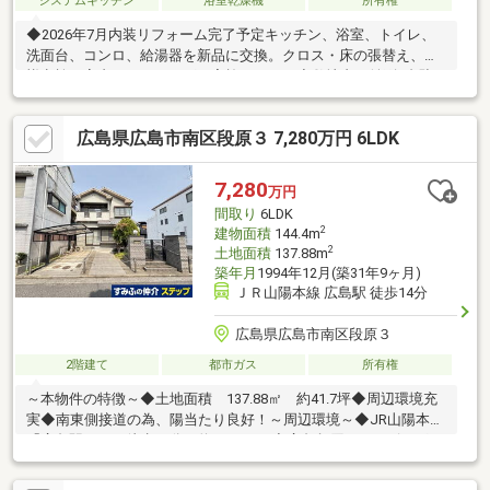
システムキッチン
浴室乾燥機
所有権
◆2026年7月内装リフォーム完了予定キッチン、浴室、トイレ、
洗面台、コンロ、給湯器を新品に交換。クロス・床の張替え、白
蟻点検、室内クリーニングを実施します。◆敷地内に並列2台駐
車可能お車を並列で2台駐車できるスペースがあり、複数台所有や
送迎に便利！◆家事をサポートする充実の設備食洗機付きシステ
広島県広島市南区段原３ 7,280万円 6LDK
ムキッチン、浴室乾燥機、追焚、モニター付インターホン完備。
全室2面採光、全居室収納付きです。◆国交省指定の瑕疵保険付
きで安心引渡し後の不具合に対する保証付きです。尾長小学校ま
7,280
万円
で約711ｍ、二葉中学校まで約905ｍの立地です。住まいに関する
間取り
6LDK
ことは、オールハウスにご相談ください！
2
建物面積
144.4m
2
土地面積
137.88m
築年月
1994年12月(築31年9ヶ月)
ＪＲ山陽本線 広島駅 徒歩14分
広島県広島市南区段原３
2階建て
都市ガス
所有権
～本物件の特徴～◆土地面積 137.88㎡ 約41.7坪◆周辺環境充
実◆南東側接道の為、陽当たり良好！～周辺環境～◆JR山陽本線
「広島駅」まで徒歩14分（約1060ｍ）◆広島段原ショッピングセ
ンターまで徒歩6分（約470ｍ）◆セブンイレブン広島段原３丁目
店まで徒歩3分（約200ｍ）◆広島電鉄バス「段原中央」まで徒歩