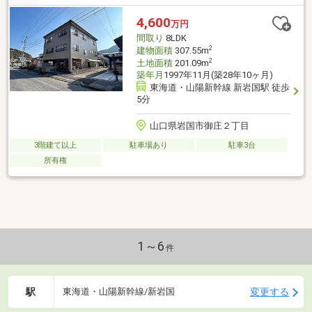
4,600
万円
間取り
8LDK
2
建物面積
307.55m
2
土地面積
201.09m
築年月
1997年11月(築28年10ヶ月)
東海道・山陽新幹線 新岩国駅 徒歩
5分
山口県岩国市御庄２丁目
3階建て以上
駐車場あり
駐車3台
所有権
1～6
件
駅
変更する
東海道・山陽新幹線/新岩国