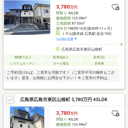
3,780
万円
間取り
4SLDK
2
建物面積
135.99m
2
土地面積
87.53m
築年月
1985年10月(築40年11ヶ月)
ＪＲ山陽本線 広島駅 徒歩19分
その他の交通
広島県広島市東区山根町
3階建て以上
駐車場あり
駐車2台
システムキッチン
オール電化
所有権
ご予約頂ければ、ご見学も可能です！（ご見学不可の物件もござ
います）是非、お気軽にお問合せ下さい！☆ご見学の予約は
→【右上の見学予約する（無料)】をクリック！トータテ住宅販売
（株）東営業所まで！！0120-412-730広島県内に５店舗！地域密
着型のトータテ！【取扱物件７０８７件 その内未公開物件３０
広島県広島市東区山根町 3,780万円 4SLDK
９４件ご用意しています】トータテのホームページもぜひご覧く
ださい！!https://jyuhan.totate.co.jp/
3,780
万円
間取り
4SLDK
2
建物面積
135.99m