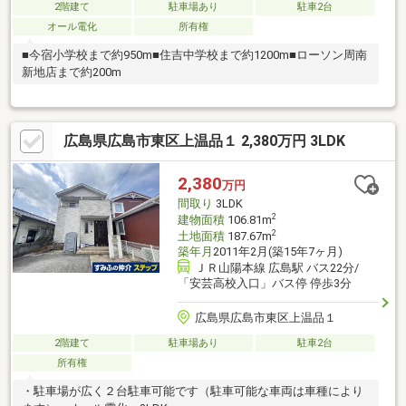
2階建て
駐車場あり
駐車2台
オール電化
所有権
■今宿小学校まで約950m■住吉中学校まで約1200m■ローソン周南
新地店まで約200m
広島県広島市東区上温品１ 2,380万円 3LDK
2,380
万円
間取り
3LDK
2
建物面積
106.81m
2
土地面積
187.67m
築年月
2011年2月(築15年7ヶ月)
ＪＲ山陽本線 広島駅 バス22分/
「安芸高校入口」バス停 停歩3分
広島県広島市東区上温品１
2階建て
駐車場あり
駐車2台
所有権
・駐車場が広く２台駐車可能です（駐車可能な車両は車種により