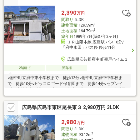
2,390
万円
間取り
5LDK
2
建物面積
129.59m
2
土地面積
164.79m
築年月
1989年7月(築37年2ヶ月)
ＪＲ山陽本線 広島駅 バス16分/
「府中永田」バス停 停歩11分
広島県安芸郡府中町瀬戸ハイム３
2階建て
所有権
○府中町立府中東小学校まで 徒歩12分○府中町立府中中学校ま
で 徒歩10分○ピッコロゴード保育園まで 徒歩14分○セブンイレ
ブン 安芸府中八幡1丁目店まで 徒歩10分○Spark(スパーク) 浜田
店まで 徒歩12分○瀬戸ハイム内科まで 徒歩11分○イオンモール
広島府中まで 車で10分○瀬戸ハイム第一児童遊園地まで 徒歩7
広島県広島市東区尾長東３ 2,980万円 3LDK
分
2,980
万円
間取り
3LDK
2
建物面積
90.12m
2