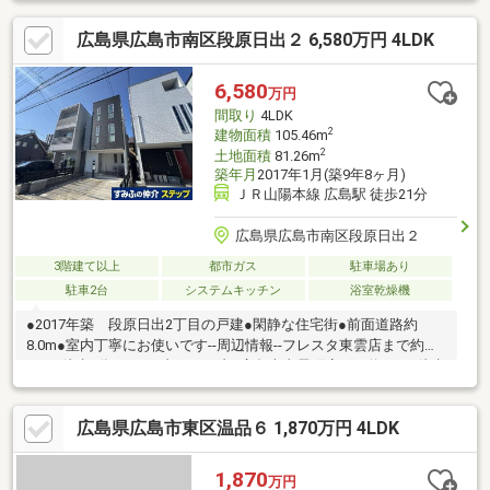
広島県広島市南区段原日出２ 6,580万円 4LDK
6,580
万円
間取り
4LDK
2
建物面積
105.46m
2
土地面積
81.26m
築年月
2017年1月(築9年8ヶ月)
ＪＲ山陽本線 広島駅 徒歩21分
広島県広島市南区段原日出２
3階建て以上
都市ガス
駐車場あり
駐車2台
システムキッチン
浴室乾燥機
●2017年築 段原日出2丁目の戸建●閑静な住宅街●前面道路約
8.0m●室内丁寧にお使いです--周辺情報--フレスタ東雲店まで約
720m徒歩9分ですセブンイレブン広島上東雲町店まで約280m徒歩
4分です広島市立比治山小学校まで約300m徒歩4分です広島市立段
原中学校まで約800m徒歩10分です段原日出第二公園まで約140m
広島県広島市東区温品６ 1,870万円 4LDK
徒歩2分です
1,870
万円