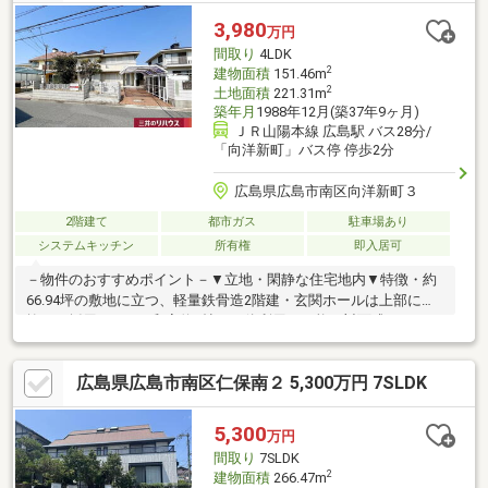
学校まで約750m☆翠町中学校まで約800m☆山城町公園まで約
3,980
万円
130m☆ファミリーマート
間取り
4LDK
2
建物面積
151.46m
2
土地面積
221.31m
築年月
1988年12月(築37年9ヶ月)
ＪＲ山陽本線 広島駅 バス28分/
「向洋新町」バス停 停歩2分
広島県広島市南区向洋新町３
2階建て
都市ガス
駐車場あり
システムキッチン
所有権
即入居可
－物件のおすすめポイント－▼立地・閑静な住宅地内▼特徴・約
66.94坪の敷地に立つ、軽量鉄骨造2階建・玄関ホールは上部に吹
抜けを採用・LDKと和室約6帖は一体利用も可能・対面式キッチン
は2WAY、食洗機・勝手口付・主寝室は約12.8帖、全居室広さ6帖
以上を確保・陽当り良好な南東向きバルコニー・窓・収納付の納
広島県広島市南区仁保南２ 5,300万円 7SLDK
戸が2階和室に隣接・カーポート有(車種による)▼周辺環境・洋光
台第三公園 徒歩2分(約90m)・広島市立向洋新町小学校 徒歩9分(約
720m)■ ご希望の住まい探しをお手伝いします ━━━━━・・・
5,300
万円
物件の詳細・ご相談はお気軽にお問い合わせください。
間取り
7SLDK
2
建物面積
266.47m