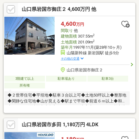
山口県岩国市御庄２ 4,600万円 他
4,600
万円
間取り
他
2
建物面積
307.55m
2
土地面積
201.09m
築年月
1997年11月(築28年10ヶ月)
山陽新幹線 新岩国駅 徒歩5分
その他の交通
山口県岩国市御庄２
3階建て以上
駐車場あり
駐車3台
所有権
◆２世帯住宅◆平坦地◆駐車３台以上可◆土地50坪以上◆整形地
◆閑静な住宅地◆山が見える◆駅まで平坦◆前道６ｍ以上◆和室
◆シャワー付洗面化粧台◆セキュリティ充実◆トイレ２ヶ所◆浴
室１坪以上◆浴室に窓◆ＴＶモニタ付インターホン◆緑豊かな住
宅地◆通風良好◆３階建以上◆周辺交通量少なめ
山口県岩国市多田 1,180万円 4LDK