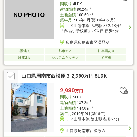
間取り
4LDK
2
建物面積
90.24m
2
土地面積
100.59m
築年月
1987年3月(築39年6ヶ月)
ＪＲ山陽本線 広島駅 バス18分/
「温品小学校前」バス停 停歩4分
広島県広島市東区温品６
2階建て
都市ガス
駐車場あり
駐車2台
システムキッチン
所有権
山口県周南市西松原３ 2,980万円 5LDK
2,980
万円
間取り
5LDK
2
建物面積
137.2m
2
土地面積
144.98m
築年月
2010年9月(築16年)
ＪＲ山陽本線 徳山駅 徒歩24分
山口県周南市西松原３