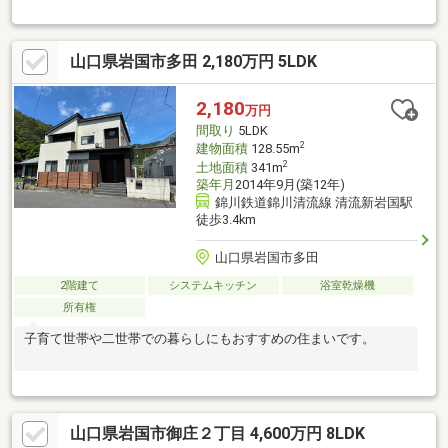
つでも内見ＯＫ
山口県岩国市多田 2,180万円 5LDK
2,180
万円
間取り
5LDK
2
建物面積
128.55m
2
土地面積
341m
築年月
2014年9月(築12年)
錦川鉄道錦川清流線 清流新岩国駅
徒歩3.4km
山口県岩国市多田
2階建て
システムキッチン
浴室乾燥機
所有権
子育て世帯や二世帯での暮らしにもおすすめの住まいです。
山口県岩国市御庄２丁目 4,600万円 8LDK