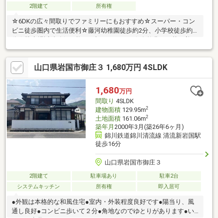
2階建て
所有権
☆6DKの広々間取りでファミリーにもおすすめ☆スーパー・コン
ビニ徒歩圏内で生活便利☆藤河幼稚園徒歩約2分、小学校徒歩約8
分☆駐車場近隣確保可能（月額3、000円）☆自然豊かな落ち着い
た住環境☆リフォーム素材としてもおすすめ☆趣味部屋や収納ス
ペースも確保しやすい間取り☆価格を抑えてマイホームを持ちた
山口県岩国市御庄３ 1,680万円 4SLDK
い方におすすめ☆投資用・セカンドハウスとしても検討可能
1,680
万円
間取り
4SLDK
2
建物面積
129.95m
2
土地面積
161.06m
築年月
2000年3月(築26年6ヶ月)
錦川鉄道錦川清流線 清流新岩国駅
徒歩16分
山口県岩国市御庄３
2階建て
駐車場あり
駐車2台
システムキッチン
所有権
即入居可
●外観は本格的な和風住宅●室内・外装程度良好です●陽当り、風
通し良好●コンビニ歩いて２分●角地なのでゆとりがあります●い