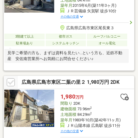
土地面積
64.41m
築年月
2015年6月(築11年3ヶ月)
ＪＲ芸備線 矢賀駅 徒歩10分
その他の交通
広島県広島市東区尾長東３
3階建て以上
都市ガス
ルーフバルコニー
駐車場あり
システムキッチン
オール電化
見学ご希望の方も、まずは資料を見たい...という方も、近鉄不動
産 安佐南営業所へお気軽にお問合せください♪
広島県広島市東区二葉の里２ 1,980万円 2DK
1,980
万円
間取り
2DK
2
建物面積
73.96m
2
土地面積
84.29m
築年月
1983年10月(築42年11ヶ月)
ＪＲ山陽本線 広島駅 徒歩11分
その他の交通