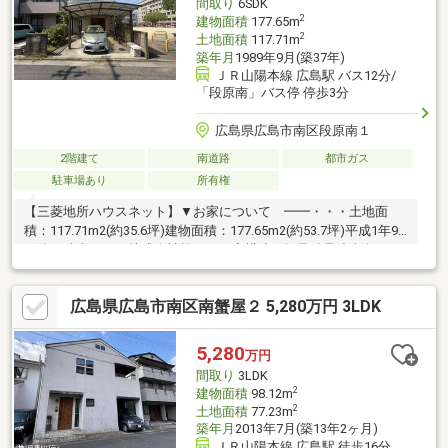
間取り
6SDK
2
建物面積
177.65m
2
土地面積
117.71m
築年月
1989年9月(築37年)
ＪＲ山陽本線 広島駅 バス12分/
「段原南」バス停 停歩3分
広島県広島市南区段原南１
2階建て
南道路
都市ガス
駐車場あり
所有権
【三菱地所ハウスネット】▼お家について ━━・・・土地面
積：117.71m2(約35.6坪)建物面積：177.65m2(約53.7坪)平成1年9
月築、積水ハウス株式会社施工のお家構造：軽量鉄骨造南向きの
ため、日当たり良好駐車スペースにはカーポートを設置6DKK+納
戸の豊富な収納スペースがある3階建▼周辺環境について
広島県広島市南区南蟹屋２ 5,280万円 3LDK
━━・・・段原南第二公園まで徒歩1分(約10ｍ)段原南一丁目集会
所まで徒歩1分(約40ｍ)イオンモール段原ショッピングセンターま
で徒歩2分(約160ｍ)段原南バス停まで徒歩3分(約220ｍ)
5,280
万円
間取り
3LDK
2
建物面積
98.12m
2
土地面積
77.23m
築年月
2013年7月(築13年2ヶ月)
ＪＲ山陽本線 広島駅 徒歩16分