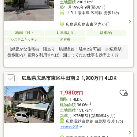
2
土地面積
238.21m
築年月
1990年9月(築36年)
ＪＲ山陽本線 広島駅 徒歩14分
広島県広島市東区光が丘
3階建て以上
駐車場あり
駐車2台
システムキッチン
所有権
《緑豊かな住宅街 陽当り・眺望良好！駐車2台可能 JR広島駅
徒歩圏内》書斎を利用すれば、溜まってたお仕事も効率よく片付
きます。駐車が2台も可能ですので、来客時にも対応できます。服
を1か所で管理するのに便利な、収納スペースの広いウォークイン
クローゼットがついています。※金額内訳：土地5764万円・建物
広島県広島市東区牛田南２ 1,980万円 4LDK
2236万円※現状有姿での引き渡し 売主の契約不適合責任免責お客
様のライフスタイルにあった住空間をワンストップでご提供して
います。住まいに関することは、オールハウスにご相談くださ
1,980
万円
い！
間取り
4LDK
2
建物面積
96.06m
2
土地面積
151.73m
築年月
1976年5月(築50年4ヶ月)
広島電鉄白島線 白島駅 徒歩17分
その他の交通