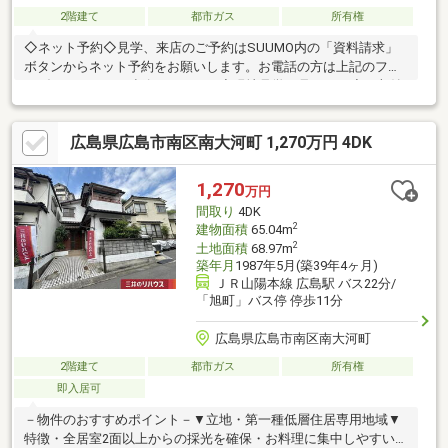
2階建て
都市ガス
所有権
◇ネット予約◇見学、来店のご予約はSUUMO内の「資料請求」
ボタンからネット予約をお願いします。お電話の方は上記のフリ
ーダイヤルまでご連絡ください。◇現地見学の見どころ◇・収納
の位置や陽当たりを現地でお確かめください・スマートフォンや
デジカメで物件を撮影いただくことも可能です【なんでもご相談
広島県広島市南区南大河町 1,270万円 4DK
ください！】・家を買うにはどのくらいの期間と費用がかかるの
かしら？・マンションと戸建はどちらがいいの？・他にも借入が
あるけど、住宅ローンが組めるか不安だわ… など土日は勿論、平
1,270
万円
日夕方からのご見学・ご相談もできます。お気軽にご相談くださ
間取り
4DK
い。
2
建物面積
65.04m
2
土地面積
68.97m
築年月
1987年5月(築39年4ヶ月)
ＪＲ山陽本線 広島駅 バス22分/
「旭町」バス停 停歩11分
広島県広島市南区南大河町
2階建て
都市ガス
所有権
即入居可
－物件のおすすめポイント－▼立地・第一種低層住居専用地域▼
特徴・全居室2面以上からの採光を確保・お料理に集中しやすい壁