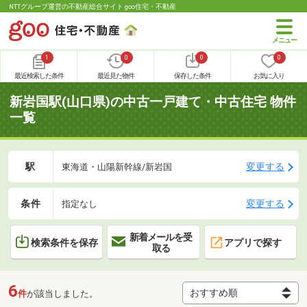
NTTグループ運営の不動産総合サイト goo住宅・不動産
1
0
0
0
最近検索した条件
最近見た物件
保存した条件
お気に入り
新岩国駅(山口県)の中古一戸建て・中古住宅 物件
一覧
駅
変更する
東海道・山陽新幹線/新岩国
条件
変更する
指定なし
新着メールを受
検索条件を保存
アプリで探す
取る
6
件
が該当しました。