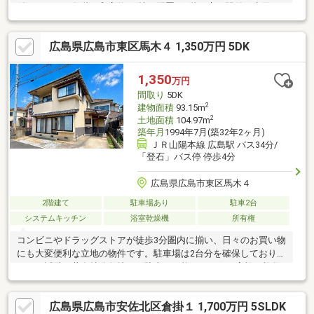
付キッチン・各階に和室約6.0帖を配置、1階は床の間付・水回り
各所に窓があり、こまめな自然換気が可・玄関と洗面室が近く、
帰宅時の手洗いがスムーズ・室内丁寧にお使いです・即引渡し可
広島県広島市東区馬木４ 1,350万円 5DK
(残金精算後)▼設備・床下収納・温水洗浄便座▼周辺環境・マル
ショク旭店 徒歩10分(約780m)※以下の不動産も売買対象 地目:山
林／地積:46平米■ ご希望の住まい探しをお手伝いします
1,350
万円
━━━━━・・・物件の詳細・ご相談はお気軽にお問い合わせく
間取り
5DK
ださい。
2
建物面積
93.15m
2
土地面積
104.97m
築年月
1994年7月(築32年2ヶ月)
ＪＲ山陽本線 広島駅 バス34分/
「登石」バス停 停歩4分
広島県広島市東区馬木４
2階建て
駐車場あり
駐車2台
システムキッチン
浴室乾燥機
所有権
コンビニやドラッグストアが徒歩3分圏内に揃い、日々のお買い物
にも大変便利な立地の物件です。駐車場は2台分を確保しており、
さらに近隣の共有持分敷地にも駐車が可能なため、ご家族で複数
台所有されている方にも安心してお使いいただけます。周辺は閑
静な住宅地となっており、車通りも比較的少なく落ち着いた住環
広島県広島市安佐北区倉掛１ 1,700万円 5SLDK
境が魅力です。自然を身近に感じられるロケーションで、四季の