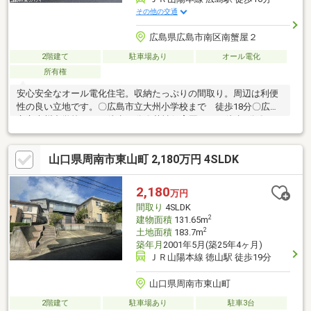
その他の交通
広島県広島市南区南蟹屋２
2階建て
駐車場あり
オール電化
所有権
安心安全なオール電化住宅。収納たっぷりの間取り。周辺は利便
性の良い立地です。〇広島市立大州小学校まで 徒歩18分〇広島
市立大州中学校まで 徒歩17分〇荒神保育園まで 徒歩3分〇ロ
ーソン 広島南蟹屋二丁目店まで 徒歩1分〇COSTCO
WHOLESALE(コストコ ホールセール) 広島倉庫店まで 徒歩4分〇
山口県周南市東山町 2,180万円 4SLDK
JR広島駅まで 徒歩16分
2,180
万円
間取り
4SLDK
2
建物面積
131.65m
2
土地面積
183.7m
築年月
2001年5月(築25年4ヶ月)
ＪＲ山陽本線 徳山駅 徒歩19分
山口県周南市東山町
2階建て
駐車場あり
駐車3台