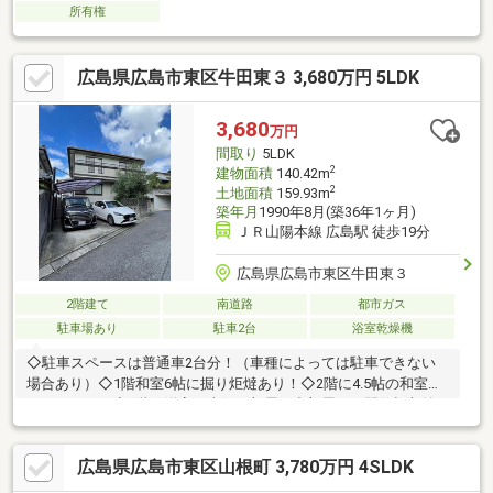
所有権
広島県広島市東区牛田東３ 3,680万円 5LDK
3,680
万円
間取り
5LDK
2
建物面積
140.42m
2
土地面積
159.93m
築年月
1990年8月(築36年1ヶ月)
ＪＲ山陽本線 広島駅 徒歩19分
広島県広島市東区牛田東３
2階建て
南道路
都市ガス
駐車場あり
駐車2台
浴室乾燥機
◇駐車スペースは普通車2台分！（車種によっては駐車できない
場合あり）◇1階和室6帖に掘り炬燵あり！◇2階に4.5帖の和室ス
ペースあり！◇2階の洋室（南側の部屋と中部屋）は間仕切収納
の為2部屋を1部屋として使用可！◇エネファーム設置【周辺施
設】セブンイレブン広島牛田東店まで660ｍ （徒歩9分）ショー
広島県広島市東区山根町 3,780万円 4SLDK
ジ牛田東店まで720ｍ （徒歩9分）広島市立牛田小学校まで1570
ｍ （徒歩20分）