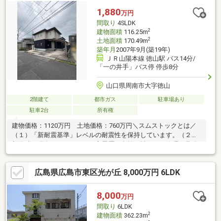
1,880
万円
間取り
4SLDK
2
建物面積
116.25m
2
土地面積
170.49m
築年月
2007年9月(築19年)
ＪＲ山陽本線 徳山駅 バス14分/
「一の井手」バス停 停歩8分
山口県周南市大字徳山
2階建て
都市ガス
駐車場あり
駐車2台
所有権
建物価格：1120万円 土地価格：760万円＼スムストックとは／
（１）「新耐震基準」レベルの耐震性を保持しています。（２）
新築時～現在に至るまでの住宅履歴（点検・補修）を管理・蓄積
しています。（３）５０年以上のメンテナンスプログラムに対
応。住宅購入後もそのまま引き継ぐことが可能です。■積水ハウ
広島県広島市東区光が丘 8,000万円 6LDK
ス施工■2台駐車可■平成２２年（登記簿上建築月日不詳）１階和
室及び納戸部分増築（７．３９㎡）【周辺環境】・クスリ岩崎チ
ェーン徳山一の井手店まで徒歩約13分（約1010ｍ）・コープここ
8,000
万円
ととくやま店まで徒歩約19分（約1510ｍ）・徳山動物園まで徒歩
間取り
6LDK
約20分（約1530ｍ）
2
建物面積
362.23m