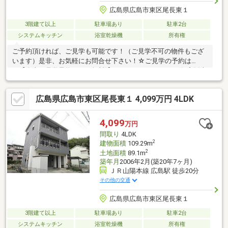
広島県広島市東区尾長東１
3階建て以上
駐車場あり
駐車2台
システムキッチン
浴室乾燥機
所有権
ご予約頂ければ、ご見学も可能です！（ご見学不可の物件もござ
います）是非、お気軽にお問合せ下さい！☆ご見学の予約は
→【右上の見学予約する（無料)】をクリック！トータテ住宅販売
（株）東営業所まで！！0120-412-730広島県内に５店舗！地域密
着型のトータテ！【取扱物件７０８７件 その内未公開物件３０
広島県広島市東区尾長東１ 4,099万円 4LDK
９４件ご用意しています】トータテのホームページもぜひご覧く
ださい！!https://jyuhan.totate.co.jp/
4,099
万円
間取り
4LDK
2
建物面積
109.29m
2
土地面積
89.1m
築年月
2006年2月(築20年7ヶ月)
ＪＲ山陽本線 広島駅 徒歩20分
その他の交通
広島県広島市東区尾長東１
3階建て以上
駐車場あり
駐車2台
システムキッチン
浴室乾燥機
所有権