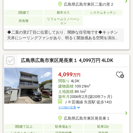
広島県広島市東区二葉の里２
2階建て
都市ガス
システムキッチン
リフォームリノベーシ
所有権
ョン
◆二葉の里2丁目に位置しており、閑静な住宅地です◆キッチン
天井にシーリングファンがあり、明るく開放感ある空間を演出◆
室内大変綺麗に使われております。◆周辺は緑豊かで暮らしにゆ
とりが生まれる環境です◆土地面積：84.29㎡◆建物面積：73.96
㎡◆料理をしながら、家族と会話を楽しめる対面キッチン
広島県広島市東区尾長東１ 4,099万円 4LDK
4,099
万円
間取り
4LDK
2
建物面積
109.29m
2
土地面積
89.1m
築年月
2006年2月(築20年7ヶ月)
ＪＲ芸備線 矢賀駅 徒歩14分
その他の交通
広島県広島市東区尾長東１
3階建て以上
駐車場あり
駐車2台