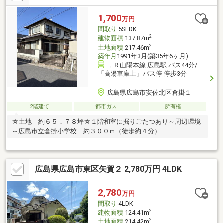
移ろいを楽しみながらゆったりとした暮らしを実現できます。お
子様がいるご家庭にも嬉しい、のびのびとした生活環境が整って
1,700
万円
いる点もポイントです。市内中心部へはバスでのアクセスも可能
間取り
5SLDK
で、利便性と住環境のバランスが取れたおすすめ物件です。
2
建物面積
137.87m
2
土地面積
217.46m
築年月
1991年3月(築35年6ヶ月)
ＪＲ山陽本線 広島駅 バス44分/
「高陽車庫上」バス停 停歩3分
広島県広島市安佐北区倉掛１
2階建て
都市ガス
所有権
☆土地 約６５．７８坪☆１階和室に掘りごたつあり～周辺環境
～広島市立倉掛小学校 約３００ｍ（徒歩約４分）
広島県広島市東区矢賀２ 2,780万円 4LDK
2,780
万円
間取り
4LDK
2
建物面積
124.41m
2
土地面積
214.42m