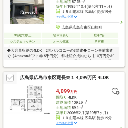
2
土地面積
87.53m
築年月
1985年10月(築40年11ヶ月)
ＪＲ山陽本線 広島駅 徒歩19分
その他の交通
広島県広島市東区山根町
3階建て以上
駐車場あり
駐車2台
システムキッチン
オール電化
所有権
◆大容量収納の4LDK 2面バルコニーの3階建◆ローン事前審査
で【Amazonギフト券 5千円分】 弊社紹介成約なら【10万円分ギ
フト券をWでプレゼント】◆FP視点から最適な住宅ローンを選
び、補助金申請や事務手続きもマンツーマンでのサポートします
【住宅ローンのご相談に自信あり】条件さえクリアで、クレジッ
広島県広島市東区尾長東１ 4,099万円 4LDK
ト借入やマイカーローンを低金利住宅ローンに一本化！住まい＆
車『おまとめローン』で支払額を抑えます◇広島バス27号（中山
線）中山・戸坂東浄方面 バス利用で便利【資料請求だけでも
4,099
万円
OK】広告未掲載の物件も多数ご紹介可能 地元密着だからエリア
間取り
4LDK
新着情報に強いです
2
建物面積
109.29m
2
土地面積
89.1m
築年月
2006年2月(築20年7ヶ月)
ＪＲ山陽本線 広島駅 徒歩19分
その他の交通