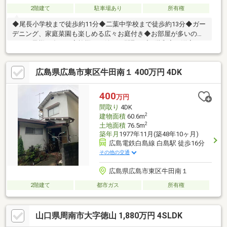
2階建て
駐車場あり
所有権
◆尾長小学校まで徒歩約11分◆二葉中学校まで徒歩約13分◆ガー
デニング、家庭菜園も楽しめる広々お庭付き◆お部屋が多いの
で、お子様が多いご家族様にも嬉しい間取り◆1階和室・洋室は
続き間になっており、急な来客があっても安心◆尾長小学校・二
葉中学校エリア※建築基準法に定める道路に接道していないため
広島県広島市東区牛田南１ 400万円 4DK
原則、建築・増築・改築はできません。建築審査会の同意を得て
建築基準法43条第2項2号許可を受けた場合は建築・増築・改築可
能現状、空家のため、いつでもご内覧できますので、お気軽にお
400
万円
問い合わせください。弊社でリフォームのご相談をお受け致して
間取り
4DK
おります。※現状有姿での引き渡し 売主の契約不適合責任免責
2
建物面積
60.6m
2
土地面積
76.5m
築年月
1977年11月(築48年10ヶ月)
広島電鉄白島線 白島駅 徒歩16分
その他の交通
広島県広島市東区牛田南１
2階建て
都市ガス
所有権
山口県周南市大字徳山 1,880万円 4SLDK