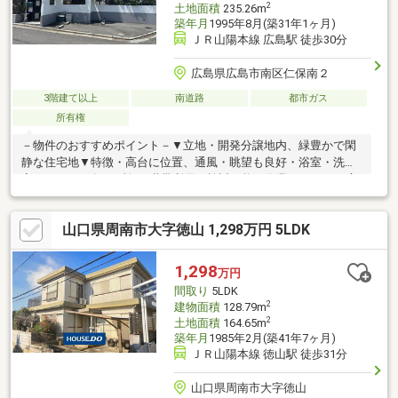
2
土地面積
235.26m
築年月
1995年8月(築31年1ヶ月)
ＪＲ山陽本線 広島駅 徒歩30分
広島県広島市南区仁保南２
3階建て以上
南道路
都市ガス
所有権
－物件のおすすめポイント－▼立地・開発分譲地内、緑豊かで閑
静な住宅地▼特徴・高台に位置、通風・眺望も良好・浴室・洗面
室・トイレは各2か所、2世帯利用も検討可能・作業スペースが広
いL字型の対面式キッチン、勝手口有・1階洗面室は2WAY、2階洗
面室は2ボウル洗面台・2階ホールにクローゼット付の書斎有・玄
山口県周南市大字徳山 1,298万円 5LDK
関近くの和室は床の間・南向きの広縁付・3面バルコニー、南面は
テーブルなども置ける広さ・駐車場有(車種による)▼周辺環境・
仁保南第一公園 徒歩1分(約70m)■ ご希望の住まい探しをお手伝い
1,298
万円
します ━━━━━・・・物件の詳細・ご相談はお気軽にお問い合
間取り
5LDK
わせください。
2
建物面積
128.79m
2
土地面積
164.65m
築年月
1985年2月(築41年7ヶ月)
ＪＲ山陽本線 徳山駅 徒歩31分
山口県周南市大字徳山