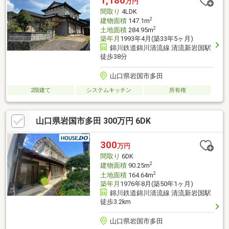
1,180
万円
間取り
4LDK
2
建物面積
147.1m
2
土地面積
284.95m
築年月
1993年4月(築33年5ヶ月)
錦川鉄道錦川清流線 清流新岩国駅
徒歩38分
山口県岩国市多田
2階建て
システムキッチン
所有権
山口県岩国市多田 300万円 6DK
300
万円
間取り
6DK
2
建物面積
90.25m
2
土地面積
164.64m
築年月
1976年8月(築50年1ヶ月)
錦川鉄道錦川清流線 清流新岩国駅
徒歩3.2km
山口県岩国市多田