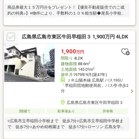
商品券最大１５万円分をプレゼント！【優良不動産販売でのご成
約の特典♪】※物件により、手数料の１０％相当額◆尾長小学校・
二葉中学校◆並列駐車2台可（車種による）◆全居室収納あり
◇◆キッチン・風呂・トイレ・洗面新品交換◎◆食洗機、浴室乾
燥、追炊機能付き！◆◇◇◆◇◇◆【疑問や不安ゼロ】あなたに
広島県広島市東区牛田早稲田３ 1,900万円 4LDK
寄り添った、物件探しを始めましょう！◎自由にネット検索でき
るタブレットをご用意！広島全エリア約９０００物件を常時オー
プン公開◎ ⇒ご自分で条件を入力し、納得いくまで探せます。
1,900
万円
◆新着・計画中物件など…豊富な物件情報は『関連リンク』へ優
間取り
4LDK
良不動産販売広島市南区皆実町3丁目3-22
2
建物面積
88.6m
2
土地面積
145.01m
築年月
1979年9月(築47年)
ＪＲ山陽本線 広島駅 バス19分/
「早稲田団地郵便局前」バス停 停歩2
分
広島県広島市東区牛田早稲田３
2階建て
駐車場あり
所有権
○広島市立早稲田小学校まで 徒歩7分○広島市立早稲田中学校ま
で 徒歩7分○あやめ幼稚園まで 徒歩17分○ローソン 広島女学院
大学前店まで 徒歩8分○SHOJI(ショージ) 牛田店まで 徒歩11分
○早稲田団地郵便局前バス停まで 徒歩2分