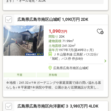
ます）・オール電化・3LDK
広島県広島市南区山城町 1,090万円 2DK
1,090
万円
間取り
2DK
2
建物面積
71.99m
2
土地面積
241.32m
築年月
1977年7月(築49年2ヶ月)
ＪＲ山陽本線 広島駅 バス22分/
「旭町」バス停 停歩8分
広島県広島市南区山城町
平屋
所有権
☆地積：241.32㎡!!☆ガーデニングや家庭菜園で緑の潤い溢れる暮
らしを♪☆平家建!!☆病院や学校、公園があり近隣施設が充実して
おります 通勤・通院に便利です!!ファミリー層にもお勧めです!!
（下記参照）☆スーパー・コンビニも近くにあるため、奥様も買
い物に便利です!!☆自由な間取り変更可能です（リノベーショ
広島県広島市南区向洋新町３ 3,980万円 4LDK
ン）!!～暮らしのinformation～☆広島大学病院まで約1400m☆県
立広島病院まで約1300m☆マツダ宇品工場まで約1700m☆大河小