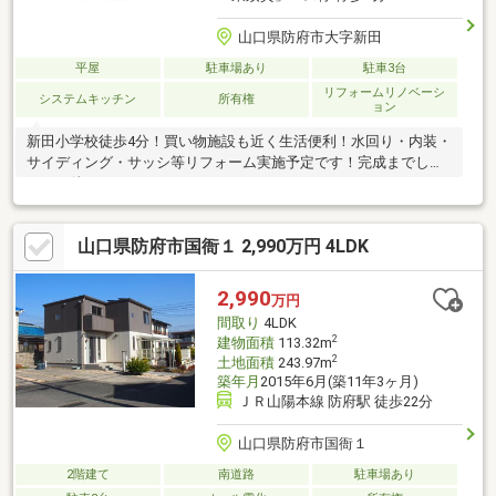
山口県防府市大字新田
平屋
駐車場あり
駐車3台
リフォームリノベーシ
システムキッチン
所有権
ョン
新田小学校徒歩4分！買い物施設も近く生活便利！水回り・内装・
サイディング・サッシ等リフォーム実施予定です！完成までしば
らくお待ちください。
山口県防府市国衙１ 2,990万円 4LDK
2,990
万円
間取り
4LDK
2
建物面積
113.32m
2
土地面積
243.97m
築年月
2015年6月(築11年3ヶ月)
ＪＲ山陽本線 防府駅 徒歩22分
山口県防府市国衙１
2階建て
南道路
駐車場あり