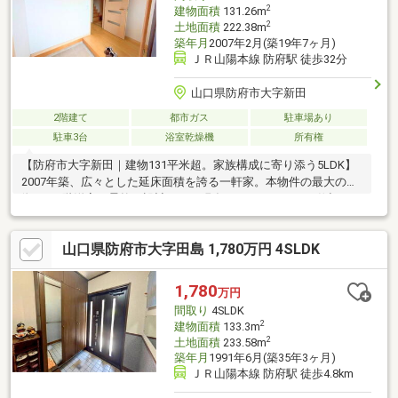
2
建物面積
131.26m
2
土地面積
222.38m
築年月
2007年2月(築19年7ヶ月)
ＪＲ山陽本線 防府駅 徒歩32分
山口県防府市大字新田
2階建て
都市ガス
駐車場あり
駐車3台
浴室乾燥機
所有権
【防府市大字新田｜建物131平米超。家族構成に寄り添う5LDK】
2007年築、広々とした延床面積を誇る一軒家。本物件の最大の特
徴は、2階洋室の柔軟な設計です。現在はクローゼットで仕切られ
ていますが、移動すれば約12帖の開放的な一部屋としても活用可
能。用途に合わせて間取りを変更できます。1階・2階合わせて5
山口県防府市大字田島 1,780万円 4SLDK
つの居室があり、在宅ワークや趣味の部屋が必要な方にも余裕の
広さ。現在空家のため、周囲に気兼ねなく内覧いただけます。リ
フォーム無しの現状渡しにより、ご予算に合わせて必要な箇所だ
1,780
万円
けを整える「賢い中古住宅選び」が叶う一軒です。広さと可能性
間取り
4SLDK
をぜひ現地でご確認ください。
2
建物面積
133.3m
2
土地面積
233.58m
築年月
1991年6月(築35年3ヶ月)
ＪＲ山陽本線 防府駅 徒歩4.8km