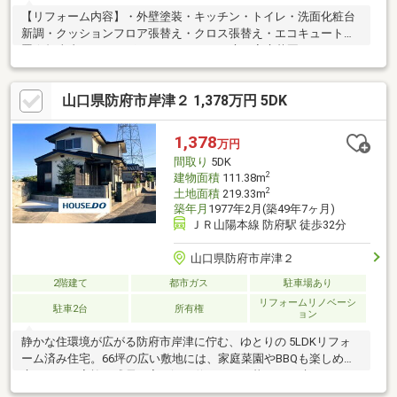
【リフォーム内容】・外壁塗装・キッチン・トイレ・洗面化粧台
新調・クッションフロア張替え・クロス張替え・エコキュート設
置☆担当者おすすめポイント・おおきな庭は家庭菜園・ＢＢＱも
できちゃう！・２階にはお部屋が３室あるのも自慢のひとつ！☆
建物おすすめポイント・キッチン・洗面台・トイレ全てリフォー
山口県防府市岸津２ 1,378万円 5DK
ム済みで最新♪・２階のベランダからの日当たり抜群！立地おすす
めポイント・マックスバリューイオンタウン防府店まで徒歩１３
分・ニトリ防府店まで徒歩８分・アルク牟礼店まで徒歩１９分・
1,378
万円
防府市立牟礼南小学校まで徒歩１６分・防府市立国府中学校まで
間取り
5DK
徒歩９分
2
建物面積
111.38m
2
土地面積
219.33m
築年月
1977年2月(築49年7ヶ月)
ＪＲ山陽本線 防府駅 徒歩32分
山口県防府市岸津２
2階建て
都市ガス
駐車場あり
リフォームリノベーシ
駐車2台
所有権
ョン
静かな住環境が広がる防府市岸津に佇む、ゆとりの 5LDKリフォ
ーム済み住宅。66坪の広い敷地には、家庭菜園やBBQも楽しめる
庭があり、家族の成長に寄り添う伸びやかな暮らしを叶えます。
キッチンや水まわりは新調され、エコキュートも搭載で毎日が快