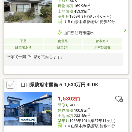
間取り
6DK
2
建物面積
169.95m
2
土地面積
453.33m
築年月
1969年3月(築57年6ヶ月)
ＪＲ山陽本線 防府駅 徒歩29分
山口県防府市開出
平屋
南道路
都市ガス
駐車場あり
駐車3台
浴室乾燥機
平家で一階で生活が完結します。
山口県防府市国衙５ 1,530万円 4LDK
1,530
万円
間取り
4LDK
2
建物面積
100.85m
2
土地面積
233.48m
築年月
1968年10月(築57年11ヶ月)
ＪＲ山陽本線 防府駅 徒歩29分