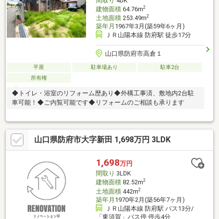
間取り
4DK
2
建物面積
64.76m
2
土地面積
253.49m
築年月
1967年3月(築59年6ヶ月)
ＪＲ山陽本線 防府駅 徒歩17分
山口県防府市高倉１
平屋
駐車場あり
駐車2台
所有権
◆トイレ・浴室のリフォーム歴あり◆外構工事済、敷地内2台駐
車可能！◆ご内覧可能です◆リフォームのご相談も承ります
山口県防府市大字新田 1,698万円 3LDK
1,698
万円
間取り
3LDK
2
建物面積
82.52m
2
土地面積
442m
築年月
1970年2月(築56年7ヶ月)
ＪＲ山陽本線 防府駅 バス13分/
「東須賀」バス停 停歩4分