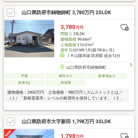
山口県防府市鋳物師町 3,780万円 2SLDK
3,780
万円
間取り
2SLDK
2
建物面積
99.66m
2
土地面積
210.01m
築年月
2019年1月(築7年8ヶ月)
ＪＲ山陽本線 防府駅 徒歩12分
山口県防府市鋳物師町
平屋
都市ガス
駐車場あり
駐車3台
所有権
建物価格：2800万円 土地価格：980万円＼スムストックとは／
（１）「新耐震基準」レベルの耐震性を保持しています。（２）
新築時～現在に至るまでの住宅履歴（点検・補修）を管理・蓄積
しています。（３）５０年以上のメンテナンスプログラムに対
応。住宅購入後もそのまま引き継ぐことが可能です。・駐車３台
山口県防府市大字新田 1,798万円 3SLDK
可能・太陽光発電付き・西側洋室は仕切りをすることで２部屋と
しての使用可能※敷地内に電柱あり
1,798
万円