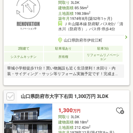
間取り
3LDK
2
建物面積
85.56m
2
土地面積
198.38m
築年月
1974年8月(築52年1ヶ月)
ＪＲ山陽本線 防府駅 バス8分/「清
水川（防府市）」バス停 停歩4分
山口県防府市伊佐江町
2階建て
駐車場あり
駐車3台
リフォームリノベーシ
システムキッチン
所有権
ョン
華城小学校徒歩11分！買い物施設も近く生活便利！水回り・内
装・サイディング・サッシ等リフォーム実施予定です！完成まで
しばらくお待ちください。
山口県防府市大字下右田 1,300万円 3LDK
1,300
万円
間取り
3LDK
2
建物面積
88.18m
2
土地面積
212.42m
築年月
1978年12月(築47年9ヶ月)