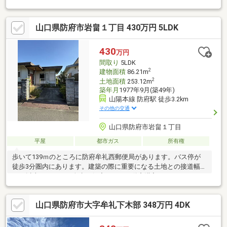
住まい探しをサポート
山口県防府市岩畠１丁目 430万円 5LDK
430
万円
間取り
5LDK
2
建物面積
86.21m
2
土地面積
253.12m
築年月
1977年9月(築49年)
山陽本線 防府駅 徒歩3.2km
その他の交通
山口県防府市岩畠１丁目
平屋
都市ガス
所有権
歩いて139ｍのところに防府牟礼西郵便局があります。バス停が
徒歩3分圏内にあります。建築の際に重要になる土地との接道幅は
15ｍ以上あります。人生に何度もない不動産購入だからこそ、こ
だわりを貫いて探した
山口県防府市大字牟礼下木部 348万円 4DK