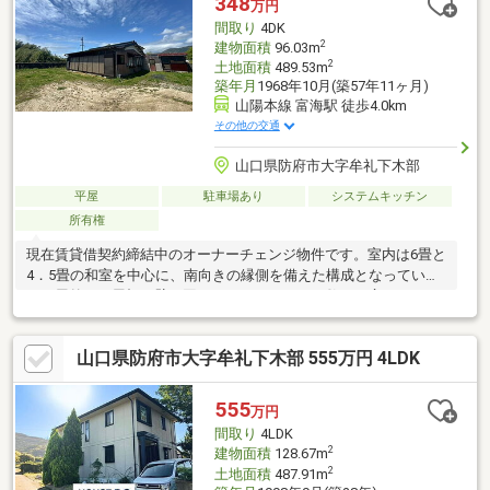
348
万円
間取り
4DK
2
建物面積
96.03m
2
土地面積
489.53m
築年月
1968年10月(築57年11ヶ月)
山陽本線 富海駅 徒歩4.0km
その他の交通
山口県防府市大字牟礼下木部
平屋
駐車場あり
システムキッチン
所有権
現在賃貸借契約締結中のオーナーチェンジ物件です。室内は6畳と
4．5畳の和室を中心に、南向きの縁側を備えた構成となっていま
す。屋外には屋根と壁に囲まれたコンクリート敷きの広いストッ
クヤードを完備してお
山口県防府市大字牟礼下木部 555万円 4LDK
555
万円
間取り
4LDK
2
建物面積
128.67m
2
土地面積
487.91m