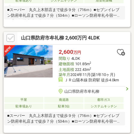
駐車場あり
システムキッチン
浴室乾燥機
■スーパー 丸久上木部店まで徒歩９分（716ｍ）■セブンイレブ
ン防府牟礼店まで徒歩７分（534ｍ）■ローソン防府牟礼今宿一丁
目店まで徒歩１１分（861ｍ）■ディスカウントドラッグコスモス
沖今宿店まで徒歩１３分（1012ｍ）■ニトリ防府店まで徒歩１３
分（963ｍ）■ホームプラザナフコ牟礼店まで徒歩１３分（968
山口県防府市牟礼柳 2,600万円 4LDK
ｍ）
2,600
万円
間取り
4LDK
2
建物面積
101.85m
2
土地面積
222.43m
築年月
2024年11月(築1年10ヶ月)
ＪＲ山陽本線 防府駅 徒歩4.0km
山口県防府市牟礼柳
平屋
南道路
都市ガス
駐車場あり
駐車3台
システムキッチン
■スーパー 丸久上木部店まで徒歩９分（716ｍ）■セブンイレブ
ン防府牟礼店まで徒歩７分（534ｍ）■ローソン防府牟礼今宿一丁
目店まで徒歩１１分（861ｍ）■ディスカウントドラッグコスモス
沖今宿店まで徒歩１３分（1012ｍ）■ニトリ防府店まで徒歩１３