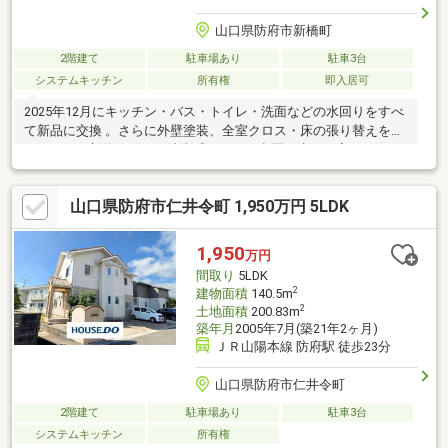
山口県防府市新橋町
2階建て
駐車場あり
駐車3台
システムキッチン
所有権
即入居可
2025年12月にキッチン・バス・トイレ・洗面などの水回りをすべ
て新品に交換 。さらに外壁塗装、全室クロス・床の張り替えを行
い、まるで新築のような清潔感あふれる空間に生まれ変わってい
ます 。【ここがイチオシ！】◆開放感のある大きな窓と吹き抜け
玄関仕様で開放感 。LDKには小上がりの和室が隣接しており、お
山口県防府市仁井令町 1,950万円 5LDK
子様の遊び場や客間としてもマルチに活躍します 。◆ゆとりの敷
地と駐車4台： 約80坪の広々とした敷地を活かし、車4台が停めら
れるカースペースへ拡張。南側には広いお庭もあり、ペットやお
1,950
万円
子様との遊び場としても使えます。◆佐波小学校まで徒歩10分
間取り
5LDK
（約775ｍ）と近く、毎日の通学も安心です 。
2
建物面積
140.5m
2
土地面積
200.83m
築年月
2005年7月(築21年2ヶ月)
ＪＲ山陽本線 防府駅 徒歩23分
山口県防府市仁井令町
2階建て
駐車場あり
駐車3台
システムキッチン
所有権