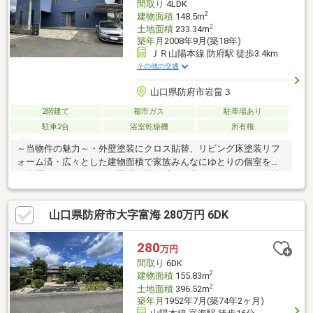
間取り
4LDK
2
建物面積
148.5m
2
土地面積
233.34m
築年月
2008年9月(築18年)
ＪＲ山陽本線 防府駅 徒歩3.4km
その他の交通
山口県防府市岩畠３
2階建て
都市ガス
駐車場あり
駐車2台
浴室乾燥機
所有権
～当物件の魅力～・外壁塗装にクロス貼替、リビング床塗装リフ
ォーム済・広々とした建物面積で家族みんなにゆとりの個室を・
お洗濯やリフレッシュに最適な開放感ある広いバルコニー・自社
物件につき、ご入居までスムーズな取引が可能■アクセス・国道2
号線「農業大学入口交差点」まで車で約3分・幹線道路への軽快な
山口県防府市大字富海 280万円 6DK
アクセスで毎日の通勤も快適■周辺環境・商業施設へもアクセス
しやすい防府市の便利な立地・落ち着いた住環境で子育て世代に
もおすすめ○お子様連れでのご来場も歓迎○見学予約ボタンからお
280
万円
気軽にお問い合わせください
間取り
6DK
2
建物面積
155.83m
2
土地面積
396.52m
築年月
1952年7月(築74年2ヶ月)