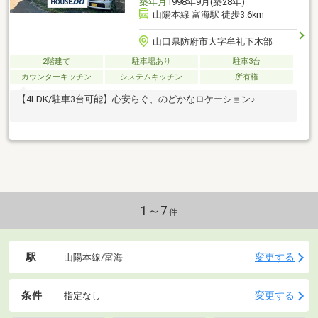
築年月
1998年9月(築28年)
山陽本線 富海駅 徒歩3.6km
山口県防府市大字牟礼下木部
2階建て
駐車場あり
駐車3台
カウンターキッチン
システムキッチン
所有権
【4LDK/駐車3台可能】心安らぐ、のどかなロケーション♪
1～7
件
駅
変更する
山陽本線/富海
条件
変更する
指定なし