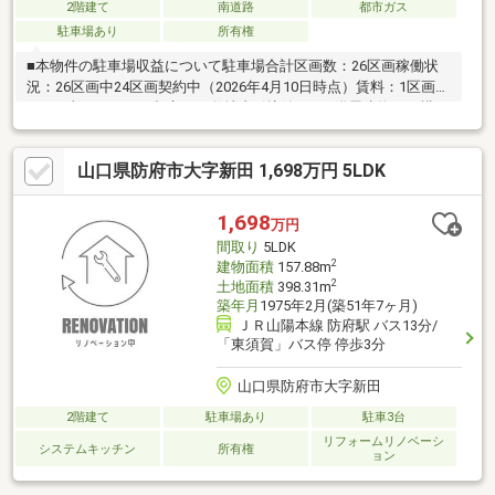
2階建て
南道路
都市ガス
駐車場あり
所有権
■本物件の駐車場収益について駐車場合計区画数：26区画稼働状
況：26区画中24区画契約中（2026年4月10日時点）賃料：1区画あ
たり月額4、400円■都市ガス敷地内引込管なし■附属建物あり構
造：軽量鉄骨造床面積：11.70㎡
山口県防府市大字新田 1,698万円 5LDK
1,698
万円
間取り
5LDK
2
建物面積
157.88m
2
土地面積
398.31m
築年月
1975年2月(築51年7ヶ月)
ＪＲ山陽本線 防府駅 バス13分/
「東須賀」バス停 停歩3分
山口県防府市大字新田
2階建て
駐車場あり
駐車3台
リフォームリノベーシ
システムキッチン
所有権
ョン