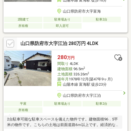
山陽本線 富海駅 徒歩16分
山口県防府市大字富海
2階建て
駐車場あり
駐車2台
所有権
即入居可
山口県防府市大字江泊 280万円 4LDK
280
万円
間取り
4LDK
2
建物面積
96.5m
2
土地面積
326.26m
築年月
1978年12月(築47年9ヶ月)
山陽本線 富海駅 徒歩23分
山口県防府市大字江泊
平屋
駐車場あり
駐車2台
所有権
2台駐車可能な駐車スペースを備えた物件です。建物面積96．5平
米の物件です。こちらの土地は前面道路6ｍ以上です。経済的なメ
リットも大きい、中古の戸建て物件となっております。お客様の