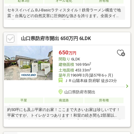
駐車3台
オール電化
所有権
セキスイハイム BJ-Basicラティスタイル！鉄骨ラーメン構造で地
震・台風などの自然災害に圧倒的な強さを誇ります。全面タイル
外壁で将来の塗装などの費用と手間も削減。LCC（ラウフサイク
ルコスト）を徹底的に抑えられ、長く安心してお住まいいただけ
る仕様です。工場でつくるセキスイハイムのお家は、施工精度の
山口県防府市開出 650万円 6LDK
高さが特徴です。また、セキスイハイムの60年長期サポートシス
テムで、グループ全体でご入居後の安心をお届けしており、その
安心も引き継ぐことが出来るお家です。太陽光発電システム
650
万円
3.96kW、蓄電池7.2kWｈも搭載され、光熱費を削減、災害時の生
間取り
6LDK
活に備えます！
2
建物面積
169.95m
2
土地面積
453.33m
築年月
1969年3月(築57年6ヶ月)
ＪＲ山陽本線 防府駅 徒歩23分
山口県防府市開出
平屋
南道路
所有権
約50坪にも及ぶ平家のお家！ここまで大きいお家は珍しいです！
平家ですが、トイレが２つあります！和室の続き間も2部屋以
上！！すべてが規格外！！！【増築あり】昭和49年11月21日、昭
和51年月日不詳、昭和62年10月31日