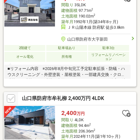
間取り
3SLDK
2
建物面積
97.71m
2
土地面積
190.02m
築年月
1992年1月(築34年8ヶ月)
ＪＲ山陽本線 防府駅 徒歩3.8km
山口県防府市大字新田
2階建て
駐車場あり
駐車3台
リフォームリノベーシ
オール電化
所有権
ョン
■リフォーム内容 ※2026年8月中旬完工予定駐車拡張・防蟻・ハ
ウスクリーニング・外壁塗装・屋根塗装・一部建具交換・クロス
張替・CF張替・網戸張替・水回り（キッチン・トイレ・浴室・洗
面）全交換・浄化槽撤去（オール電化に変更）・下水道接続
山口県防府市牟礼柳 2,400万円 4LDK
2,400
万円
間取り
4LDK
2
建物面積
94.4m
2
土地面積
206.36m
築年月
2024年11月(築1年10ヶ月)