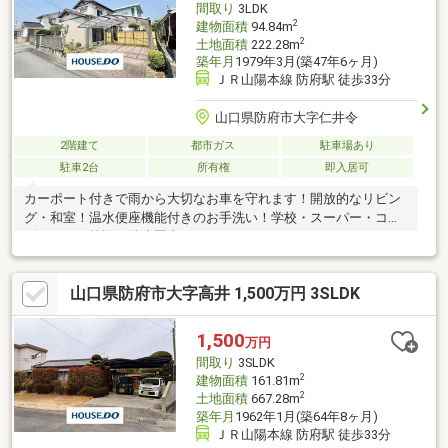
間取り
3LDK
2
建物面積
94.84m
2
土地面積
222.28m
築年月
1979年3月(築47年6ヶ月)
ＪＲ山陽本線 防府駅 徒歩33分
山口県防府市大字仁井令
2階建て
都市ガス
駐車場あり
駐車2台
所有権
即入居可
カーポート付きで雨から大切なお車を守れます！開放的なリビン
グ・和室！温水便座機能付きのお手洗い！学校・スーパー・コン
ビニなどの施設が徒歩圏内！
山口県防府市大字高井 1,500万円 3SLDK
1,500
万円
間取り
3SLDK
2
建物面積
161.81m
2
土地面積
667.28m
築年月
1962年1月(築64年8ヶ月)
ＪＲ山陽本線 防府駅 徒歩33分