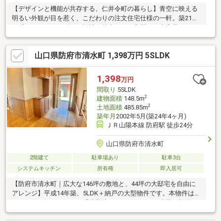
【デザインと機能が共存する、仁井令町の暮らし】青空に映える
明るい外観が目を惹く、こだわりの注文住宅仕様の一軒。築21年
を感じさせないモダンな設計が魅力です。玄関には大容量のシュ
ーズインクローク（SIC）を備え、ベビーカーや趣味の道具もすっ
きり収納可能。水回りを集約した効率的な家事動線は、忙しい共
山口県防府市清水町 1,398万円 5SLDK
働き世帯の強い味方です。延床140㎡超のゆとりある5LDKは、家
族それぞれの時間も大切にできる広さ。内装リフォーム前だから
こそ、壁紙やキッチンなどをご自身のセンスで自由に選べる楽し
1,398
万円
みがあります。立地もよく、便利なエリアで、建売にはない「個
間取り
5SLDK
性と暮らしやすさ」を両立した住まいを形にしませんか？
2
建物面積
148.5m
2
土地面積
485.85m
築年月
2002年5月(築24年4ヶ月)
ＪＲ山陽本線 防府駅 徒歩24分
山口県防府市清水町
2階建て
駐車場あり
駐車3台
システムキッチン
所有権
即入居可
【防府市清水町｜広大な146坪の敷地と、44坪の大邸宅を自由に
アレンジ】平成14年築、5LDK＋納戸の大型物件です。本物件はリ
フォームを行っていない「現状渡し」だからこそ、内装や設備を
自分好みにカスタマイズしたい方に最適。予算を抑えてDIYを楽し