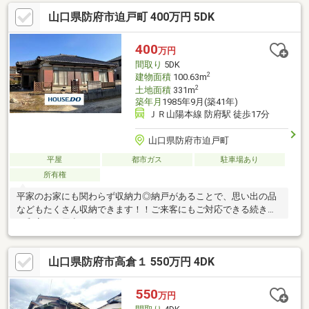
山口県防府市迫戸町 400万円 5DK
400
万円
間取り
5DK
2
建物面積
100.63m
2
土地面積
331m
築年月
1985年9月(築41年)
ＪＲ山陽本線 防府駅 徒歩17分
山口県防府市迫戸町
平屋
都市ガス
駐車場あり
所有権
平家のお家にも関わらず収納力◎納戸があることで、思い出の品
などもたくさん収納できます！！ご来客にもご対応できる続き間
の和室のご用意もあります！！
山口県防府市高倉１ 550万円 4DK
550
万円