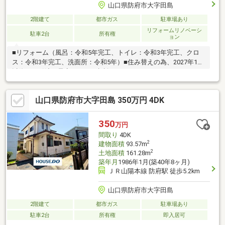
山口県防府市大字田島
2階建て
都市ガス
駐車場あり
リフォームリノベーシ
駐車2台
所有権
ョン
■リフォーム（風呂：令和5年完工、トイレ：令和3年完工、クロ
ス：令和3年完工、洗面所：令和5年）■住み替えの為、2027年1月
以降のお引渡し予定です（要相談）
山口県防府市大字田島 350万円 4DK
350
万円
間取り
4DK
2
建物面積
93.57m
2
土地面積
161.28m
築年月
1986年1月(築40年8ヶ月)
ＪＲ山陽本線 防府駅 徒歩5.2km
山口県防府市大字田島
2階建て
都市ガス
駐車場あり
駐車2台
所有権
即入居可