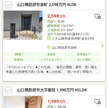
むもよし、こだわりのリノベーションで新築同様に仕上げるもよ
山口県防府市泉町 2,598万円 4LDK
し、選択肢は自由自在です。最大の特徴は、普通車10台分を確保
できる圧倒的な敷地。事務所兼住宅や、趣味のガレージ、多頭飼
いのドッグランなど、既存の枠にとらわれない暮らしを叶えま
2,598
万円
す。華城小・桑山中エリアで、部屋数が必要なご家庭にも。この
間取り
4LDK
「広さ」と「可能性」をぜひ現地でご確認ください。
2
建物面積
114.27m
2
土地面積
213.23m
築年月
2022年6月(築4年3ヶ月)
ＪＲ山陽本線 防府駅 徒歩29分
山口県防府市泉町
2階建て
南道路
駐車場あり
駐車3台
システムキッチン
オール電化
『3つのコンセプト』■この立地。 毎日の通勤・通学・買い物を
考慮した利便性の高い立地。■この仕様。 使いやすい間取り、
デザイン性の高い内装や外装、生活利便性を重視したエクステリ
ア。 お客様の生活をイメージしながらこだわりをもって設計。
■この価格。 この立地でこの仕様なら納得！という価格設定。
山口県防府市大字新田 1,990万円 4SLDK
1,990
万円
間取り
4SLDK