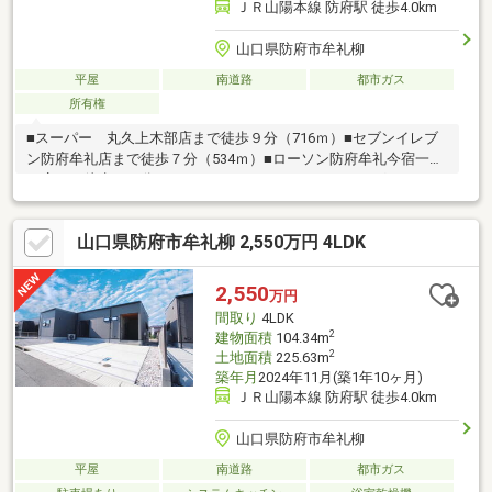
ＪＲ山陽本線 防府駅 徒歩4.0km
山口県防府市牟礼柳
平屋
南道路
都市ガス
所有権
■スーパー 丸久上木部店まで徒歩９分（716ｍ）■セブンイレブ
ン防府牟礼店まで徒歩７分（534ｍ）■ローソン防府牟礼今宿一丁
目店まで徒歩１１分（861ｍ）■ディスカウントドラッグコスモス
沖今宿店まで徒歩１３分（1012ｍ）■ニトリ防府店まで徒歩１３
分（963ｍ）■ホームプラザナフコ牟礼店まで徒歩１３分（968
山口県防府市牟礼柳 2,550万円 4LDK
ｍ）
2,550
万円
間取り
4LDK
2
建物面積
104.34m
2
土地面積
225.63m
築年月
2024年11月(築1年10ヶ月)
ＪＲ山陽本線 防府駅 徒歩4.0km
山口県防府市牟礼柳
平屋
南道路
都市ガス