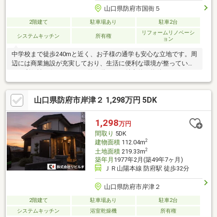
山口県防府市国衙５
2階建て
駐車場あり
駐車2台
リフォームリノベーシ
システムキッチン
所有権
ョン
中学校まで徒歩240mと近く、お子様の通学も安心な立地です。周
辺には商業施設が充実しており、生活に便利な環境が整っていま
す。利便性と住みやすさを兼ね備えた、魅力的な物件です。
山口県防府市岸津２ 1,298万円 5DK
1,298
万円
間取り
5DK
2
建物面積
112.04m
2
土地面積
219.33m
築年月
1977年2月(築49年7ヶ月)
ＪＲ山陽本線 防府駅 徒歩32分
山口県防府市岸津２
2階建て
駐車場あり
駐車2台
システムキッチン
浴室乾燥機
所有権