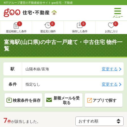
NTTグループ運営の不動産総合サイト goo住宅・不動産
1
0
0
0
最近検索した条件
最近見た物件
保存した条件
お気に入り
富海駅(山口県)の中古一戸建て・中古住宅 物件一
覧
駅
変更する
山陽本線/富海
条件
変更する
指定なし
新着メールを受
検索条件を保存
アプリで探す
取る
7
件
が該当しました。