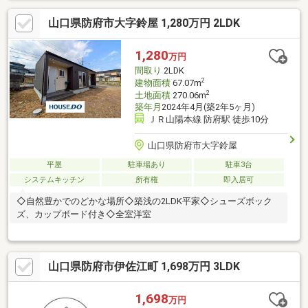
分（963ｍ）■ホームプラザナフコ牟礼店まで徒歩１３分（968
山口県防府市大字鈴屋 1,280万円 2LDK
ｍ）
1,280
万円
間取り
2LDK
2
建物面積
67.07m
2
土地面積
270.06m
築年月
2024年4月(築2年5ヶ月)
ＪＲ山陽本線 防府駅 徒歩10分
山口県防府市大字鈴屋
平屋
駐車場あり
駐車3台
システムキッチン
所有権
即入居可
◇自然豊かでのどかな場所◇築浅の2LDK平家◇シューズボック
ズ、カップボード付き◇全室洋室
山口県防府市伊佐江町 1,698万円 3LDK
1,698
万円