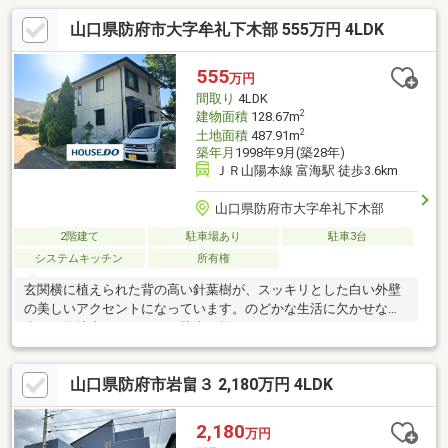
山口県防府市大字牟礼下木部 555万円 4LDK
555
万円
間取り
4LDK
2
建物面積
128.67m
2
土地面積
487.91m
築年月
1998年9月(築28年)
ＪＲ山陽本線 富海駅 徒歩3.6km
山口県防府市大字牟礼下木部
2階建て
駐車場あり
駐車3台
システムキッチン
所有権
玄関横に植えられた背の高い針葉樹が、スッキリとした白い外壁
の美しいアクセントになっています。のどかな生活に欠かせない
車も、敷地内にしっかりと駐車可能です。
山口県防府市岩畠３ 2,180万円 4LDK
2,180
万円