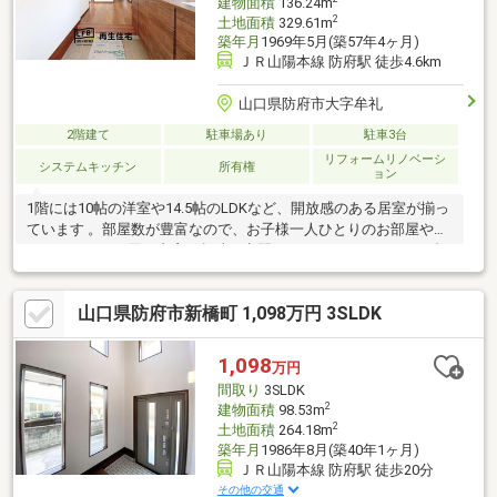
建物面積
136.24m
2
土地面積
329.61m
築年月
1969年5月(築57年4ヶ月)
ＪＲ山陽本線 防府駅 徒歩4.6km
山口県防府市大字牟礼
2階建て
駐車場あり
駐車3台
リフォームリノベーシ
システムキッチン
所有権
ョン
1階には10帖の洋室や14.5帖のLDKなど、開放感のある居室が揃っ
ています 。部屋数が豊富なので、お子様一人ひとりのお部屋や、
リモートワーク用の書斎、趣味の空間など、ライフスタイルに合
わせた自由な使い方が可能です♪
山口県防府市新橋町 1,098万円 3SLDK
1,098
万円
間取り
3SLDK
2
建物面積
98.53m
2
土地面積
264.18m
築年月
1986年8月(築40年1ヶ月)
ＪＲ山陽本線 防府駅 徒歩20分
その他の交通