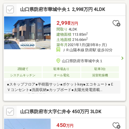
適。駐車は2台可能で、車中心の生活にも便利です。マックスバリ
山口県防府市華城中央１ 2,998万円 4LDK
ューやニトリが徒歩圏内に揃い、日々の買い物もスムーズ。落ち
着いた住環境と生活利便性を両立した、家族の“これから”にちょ
うどいい住まいです。
2,998
万円
間取り
4LDK
2
建物面積
113.85m
2
土地面積
216.66m
築年月
2021年1月(築5年8ヶ月)
ＪＲ山陽本線 防府駅 徒歩32分
山口県防府市華城中央１
2階建て
駐車場あり
駐車3台
システムキッチン
オール電化
浴室乾燥機
●スキップフロア●半樹脂サッシ●ポケットkey●エコキュート●Ｅ
Ｖコンセント●洗面収納●カップボード●太陽光発電搭載
（3.4KW）●蓄電池搭載
山口県防府市大字仁井令 450万円 3LDK
450
万円