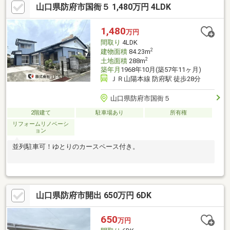
山口県防府市国衙５ 1,480万円 4LDK
1,480
万円
間取り
4LDK
2
建物面積
84.23m
2
土地面積
288m
築年月
1968年10月(築57年11ヶ月)
ＪＲ山陽本線 防府駅 徒歩28分
山口県防府市国衙５
2階建て
駐車場あり
所有権
リフォームリノベーシ
ョン
並列駐車可！ゆとりのカースペース付き。
山口県防府市開出 650万円 6DK
650
万円