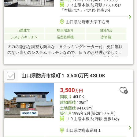
ＪＲ山陽本線 防府駅 バス10分/
「本橋バス」バス停 停歩3分
山口県防府市大字下右田
2階建て
駐車場あり
駐車3台
システムキッチン
浴室乾燥機
所有権
火力の微妙な調整も簡単なＩＨクッキングヒーター付、更に無駄
のない造りのシステムキッチンなので、日々のお料理が楽しくは
かどります。また広々とした延床面積８８．１８㎡の居室空間。
ちなみに一度に複数のおかず作りを同時進行できるコンロ３口以
上付です。自然に団らんが生まれる３ＬＤＫ。実際の空間をご自
山口県防府市緑町１ 3,500万円 4SLDK
身で体感ください。
3,500
万円
間取り
4SLDK
2
建物面積
138m
2
土地面積
941.63m
築年月
1998年2月(築28年7ヶ月)
ＪＲ山陽本線 防府駅 徒歩14分
山口県防府市緑町１