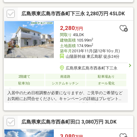
ワー付洗面化粧台 バス1坪以上 浴室乾燥機 床下収納 全居
室収納 ＴＶドアホン 南向きバルコニー
広島県東広島市西条町下三永 2,280万円 4SLDK
2,280
万円
間取り
4SLDK
2
建物面積
105.99m
2
土地面積
174.99m
築年月
2013年11月(築12年10ヶ月)
山陽新幹線 東広島駅 徒歩24分
広島県東広島市西条町下三永
2階建て
南道路
駐車場あり
駐車3台
システムキッチン
オール電化
入居中のため日程調整が必要になりますが、ご見学のご希望など
お気軽にお問合せください。キャンペーンの詳細はプレゼント情
報欄をご覧ください。■ 角地のうえ、全居室が南向きになって
おり、2階の洋室は全て6.0帖以上なので、広く・明るい生活空間
で快適です。■ オール電化住宅で太陽光発電システム・蓄電池
広島県東広島市西条町田口 3,080万円 3LDK
設置なので、電気代が節約できます。■ 4.5帖の和室に繋がる
15.7帖のLDKがあるので、広々と生活でき、家族団らんの時間を
すごせそうです。■ バルコニーに面した8帖の洋室があるので、
3,080
万円