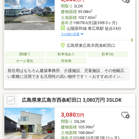
主寝室に最適です。■ 周囲は閑静な住宅街でゆったりとした生
間取り
3LDK
活がおくれそうです。■ 駐車場3台使用可能です。
2
建物面積
95.08m
2
土地面積
1027.43m
築年月
1987年6月(築39年3ヶ月)
山陽新幹線 東広島駅 徒歩24分
その他の交通
広島県東広島市西条町田口
2階建て
駐車場あり
駐車3台
オール電化
所有権
居住用はもちろん建築事務所、介護施設、児童施設、その他幅広
い業種に活用できる汎用性の高い物件です！＜おすすめポイント
＞約３００坪ある敷地内には、１０５．９３㎡の平屋（登記あ
り）及び、約４５㎡の２階建て木造建物（未登記）があります。
室内が広く、改装次第で事務所にも倉庫にもなる物件です。
広島県東広島市西条町田口 3,080万円 3SLDK
3,080
万円
間取り
3SLDK
2
建物面積
105.99m
2
土地面積
168.06m
築年月
2018年10月(築7年11ヶ月)