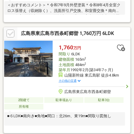
＜おすすめコメント＞＊令和7年9月外壁塗装＊令和8年4月全室ク
ロス張替え（収納除く）、洗面所引戸交換、和室畳交換＊南向
き・全室2面採光（LDKは3面採光）の明るい室内＊団地内に公園
があり、子育て世帯にも嬉しい環境＊近隣に総合病院があり、生
活面での安心感があります＊エアコン3台・一部照明付で、すぐに
広島県東広島市西条町郷曽 1,760万円 6LDK
生活がスタートできます＜周辺環境＞＊ショージ田口店 徒歩２
２分＊エブリイ西条御薗宇店 徒歩２５分＊ウォンツ西条御薗宇
店 徒歩２５分＊郷田小学校 徒歩３４分＊向陽中学校 徒歩３
1,760
万円
７分＊西条農業高等学校 徒歩１３分＊御薗宇幼稚園 徒歩２４
間取り
6LDK
分＊総合リハビリテーションセンター 徒歩２分
2
建物面積
165m
2
土地面積
484m
築年月
1992年2月(築34年7ヶ月)
山陽新幹線 東広島駅 徒歩4.8km
その他の交通
広島県東広島市西条町郷曽
2階建て
駐車場あり
駐車3台
所有権
■６LDK■南向き■角地■間口：北26m、東19m■間取り図無し