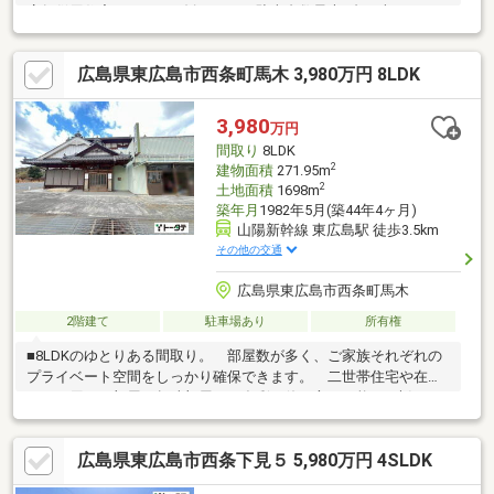
店舗併用住宅としてもお勧めです。駐車台数最大8台（車種によ
る）車椅子の方や年配の方にも優しいバリアフリー設計。22.5帖
の広々LDKは、絵画のように景色を楽しめるピクチャーウィンド
広島県東広島市西条町馬木 3,980万円 8LDK
ウがあり、高台から御薗宇エリアが見渡せる開放的な眺望です。
▼設備内容インナーガレージ、宅配ボックス、スマートキー、ホ
ームエレベーター、シューズインクローク、電動昇降式アイラン
3,980
万円
ドキッチン、ホームシアター（プロジェクター・スクリーン）、
間取り
8LDK
タンクレストイレ、電動昇降式室内物干し
2
建物面積
271.95m
2
土地面積
1698m
築年月
1982年5月(築44年4ヶ月)
山陽新幹線 東広島駅 徒歩3.5km
その他の交通
広島県東広島市西条町馬木
2階建て
駐車場あり
所有権
■8LDKのゆとりある間取り。 部屋数が多く、ご家族それぞれの
プライベート空間をしっかり確保できます。 二世帯住宅や在宅
ワーク用のお部屋、趣味部屋など多彩な使い方が可能。■大沢バ
ス停 徒歩約3分■開放的な角地
広島県東広島市西条下見５ 5,980万円 4SLDK