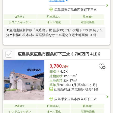
その他の交通
広島県東広島市西条町下三永
2階建て
駐車場あり
駐車3台
システムキッチン
オール電化
浴室乾燥機
▼立地山陽新幹線「東広島」駅 徒歩13分ゴルフ場下バス停 徒歩6
分▼特徴山根木材の家経済的なオール電化住宅土地面積100坪
超、建物面積38坪超のゆとりある空間▼設備広々とした19.1帖の
LDKに隣接する和室WIC、SIC、小屋裏収納など収納あり並列3台
駐車可能なカースペース有【 ご希望の住まい探しをお手伝いしま
広島県東広島市西条町下三永 3,780万円 4LDK
す 】物件の詳細・内覧のご希望はお気軽にお問い合わせくださ
い。
3,780
万円
間取り
4LDK
2
建物面積
127.51m
2
土地面積
334.87m
築年月
2019年11月(築6年10ヶ月)
山陽新幹線 東広島駅 徒歩13分
広島県東広島市西条町下三永
2階建て
駐車場あり
駐車3台
システムキッチン
オール電化
浴室乾燥機