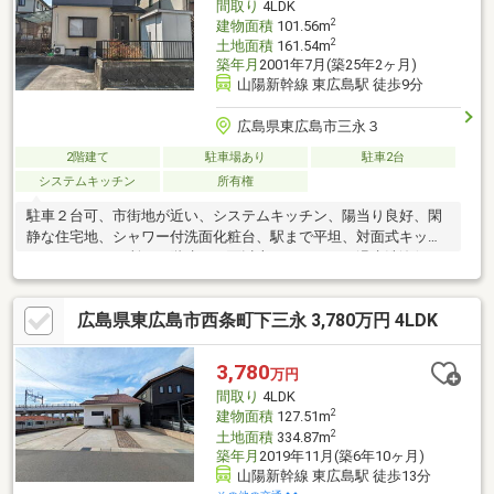
間取り
4LDK
2
建物面積
101.56m
2
土地面積
161.54m
築年月
2001年7月(築25年2ヶ月)
山陽新幹線 東広島駅 徒歩9分
広島県東広島市三永３
2階建て
駐車場あり
駐車2台
システムキッチン
所有権
駐車２台可、市街地が近い、システムキッチン、陽当り良好、閑
静な住宅地、シャワー付洗面化粧台、駅まで平坦、対面式キッチ
ン、トイレ２ヶ所、２階建、２面以上バルコニー、温水洗浄便
座、浴室に窓、緑豊かな住宅地、通風良好、ウォークインクロー
ゼット、テラス、食器洗乾燥機、周辺交通量少なめ
広島県東広島市西条町下三永 3,780万円 4LDK
3,780
万円
間取り
4LDK
2
建物面積
127.51m
2
土地面積
334.87m
築年月
2019年11月(築6年10ヶ月)
山陽新幹線 東広島駅 徒歩13分