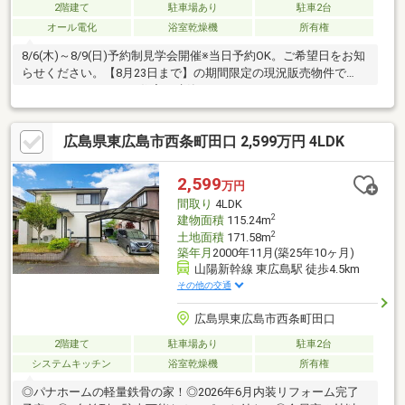
2階建て
駐車場あり
駐車2台
オール電化
浴室乾燥機
所有権
8/6(木)～8/9(日)予約制見学会開催※当日予約OK。ご希望日をお知
らせください。【8月23日まで】の期間限定の現況販売物件で
す。・ここのエリアで住宅を建築されたい・リフォームはしたい
けど、仕様は自分で決めたい様々なお客様のニーズに柔軟に応え
られるのはこの期間だけです。2023年頃リフォーム歴あり：ユニ
広島県東広島市西条町田口 2,599万円 4LDK
ットバス交換、レンジフード交換8月24日からは弊社のリフォー
ムプランにて販売予定のため、販売金額や間取り、仕様は変更と
なりますのでご了承ください。
2,599
万円
間取り
4LDK
2
建物面積
115.24m
2
土地面積
171.58m
築年月
2000年11月(築25年10ヶ月)
山陽新幹線 東広島駅 徒歩4.5km
その他の交通
広島県東広島市西条町田口
2階建て
駐車場あり
駐車2台
システムキッチン
浴室乾燥機
所有権
◎パナホームの軽量鉄骨の家！◎2026年6月内装リフォーム完了