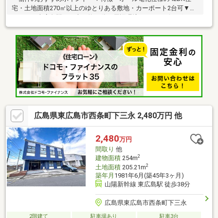
宅・土地面積270㎡以上のゆとりある敷地・カーポート2台可▼ア
クセス・東広島駅まで車で約35分▼周辺環境・ショッピングセン
ター「フジグラン東広島」まで車で約17分・徒歩20分圏内にスー
パー、ドラッグストア、病院がそろい、 日常生活に便利な住環
境【 ご希望の住まい探しをお手伝いします 】物件の詳細・ご相談
はお気軽にお問い合わせください。
広島県東広島市西条町下三永 2,480万円 他
2,480
万円
間取り
他
2
建物面積
254m
2
土地面積
205.21m
築年月
1981年6月(築45年3ヶ月)
山陽新幹線 東広島駅 徒歩38分
広島県東広島市西条町下三永
2階建て
駐車場あり
駐車3台