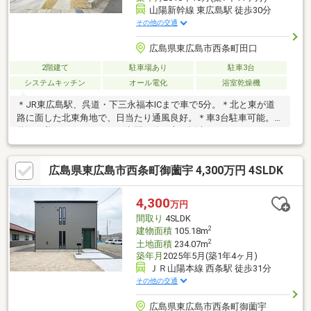
山陽新幹線 東広島駅 徒歩30分
その他の交通
広島県東広島市西条町田口
2階建て
駐車場あり
駐車3台
システムキッチン
オール電化
浴室乾燥機
＊JR東広島駅、呉道・下三永福本ICまで車で5分。＊北と東が道
路に面した北東角地で、日当たり通風良好。＊車3台駐車可能。＊
外観の美しさだけでなく、空間の使い方や採光にもこだわったデ
ザイナーズ住宅。＊来客時に玄関をスマートに見せる大容量のシ
ューズクローゼットを完備。＊玄関の土間が広く、自転車やベビ
広島県東広島市西条町御薗宇 4,300万円 4SLDK
ーカーを置いても余裕の広さです。＊20帖の開放的なリビングは
南側に広く面しており、大きな窓から明るい光が差し込みます。
＊キッチンの背面収納は収納力もさることながら、急な来客にも
4,300
万円
引き戸を閉めて素早く生活感を隠せる優れものです。＊浴室や洗
間取り
4SLDK
面を2階に上げることで、来客時に生活感を見せない住まいに。
2
建物面積
105.18m
2
土地面積
234.07m
築年月
2025年5月(築1年4ヶ月)
ＪＲ山陽本線 西条駅 徒歩31分
その他の交通
広島県東広島市西条町御薗宇