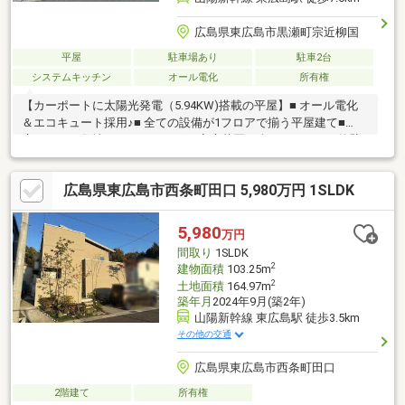
広島県東広島市黒瀬町宗近柳国
平屋
駐車場あり
駐車2台
システムキッチン
オール電化
所有権
【カーポートに太陽光発電（5.94KW)搭載の平屋】■ オール電化
＆エコキュート採用♪■ 全ての設備が1フロアで揃う平屋建て■
広々とした敷地でガーデニングや家庭菜園も楽しめます。■ 外壁
はサイディング仕上げ■ 追い焚き機能付きバス■ IHクッキングヒ
ーター＆カウンターキッチンで家事もスムーズ■ 大容量のウォー
広島県東広島市西条町田口 5,980万円 1SLDK
クインクローゼット付きで収納充実■ モニター付きインターホン
5,980
万円
間取り
1SLDK
2
建物面積
103.25m
2
土地面積
164.97m
築年月
2024年9月(築2年)
山陽新幹線 東広島駅 徒歩3.5km
その他の交通
広島県東広島市西条町田口
2階建て
所有権