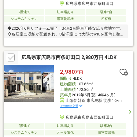
広島県東広島市西条町田口
2階建て
駐車場あり
駐車2台
システムキッチン
浴室乾燥機
所有権
◆2026年6月リフォーム完了！お車2台駐車可能な広々敷地です。
◇各居室に収納が配置され、8帖洋室には大型のWICを完備し整理
整頓が捗る設計です！◆キッチンと洗面が一直線で繋がり、毎日
の家事も効率よくこなせる間取です。◇全室6帖以上の広々とし
たゆとりある空間です。◆来場メリット・物件を見て触れる事で
広島県東広島市西条町田口 2,980万円 4LDK
暮らしのイメージが上がります・WEBよりもリアルな資金シミュ
レーションが可能です・未完成でも類似の完成物件があればご案
内可能です赤い「見学可能」ボタンから、ご希望の日時にご予約
2,980
万円
ください。
間取り
4LDK
2
建物面積
107.65m
2
土地面積
172.86m
築年月
2012年5月(築14年4ヶ月)
山陽新幹線 東広島駅 徒歩4.6km
その他の交通
広島県東広島市西条町田口
2階建て
駐車場あり
駐車3台
システムキッチン
オール電化
浴室乾燥機