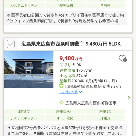
システムキッチン
浴室乾燥機
所有権
御薗宇長者山公園まで徒歩約4分エブリイ西条御薗宇店まで徒歩約
9分ウォンツ西条御薗宇店まで徒歩約9分現地見学をお希望の場合
は、見学予約からまたはお気軽にお問い合わせください。不動産
プラザでは不動産の購入・売却・賃貸・空家・相続のご相談を受
け付けております。まずはお気軽にお問い合わせください。ご相
広島県東広島市西条町御薗宇 9,480万円 5LDK
談は下記電話番号もしくはホームページよりLINEでのご相談も受
け付けております。082-430-5581https://y.f-plaza.co.jp/
9,480
万円
間取り
5LDK
2
建物面積
176.73m
2
土地面積
374m
築年月
2023年10月(築2年11ヶ月)
山陽新幹線 東広島駅 徒歩3.3km
その他の交通
広島県東広島市西条町御薗宇
2階建て
駐車場あり
駐車3台
システムキッチン
オール電化
床暖房
▼立地国道2号西条バイパスと国道375号線が交わる御薗宇交差点
まで車で2分。▼間取り建物は左側と右側で空間が独立しており、