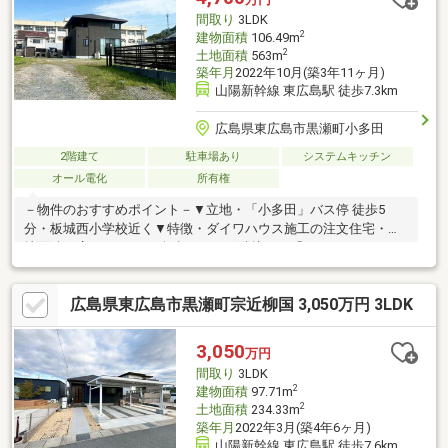
間取り
3LDK
2
建物面積
106.49m
2
土地面積
563m
築年月
2022年10月(築3年11ヶ月)
山陽新幹線 東広島駅 徒歩7.3km
広島県東広島市黒瀬町小多田
2階建て
駐車場あり
システムキッチン
オール電化
所有権
－物件のおすすめポイント－▼立地・「小多田」バス停 徒歩5
分・板城西小学校近く▼特徴・ダイワハウス施工の注文住宅・敷
地面積は広々とした170坪超・LDKに隣接した「タタミスペース」
や「ペットコーナー」 があるこだわりの間取り・2階にはWICや
便利なサニタリースペースを完備▼設備・オール電化・太陽光発
広島県東広島市黒瀬町宗近柳国 3,050万円 3LDK
電有【 ご希望の住まい探しをお手伝いします 】物件の詳細・ご相
談はお気軽にお問い合わせください。
3,050
万円
間取り
3LDK
2
建物面積
97.71m
2
土地面積
234.33m
築年月
2022年3月(築4年6ヶ月)
山陽新幹線 東広島駅 徒歩7.6km