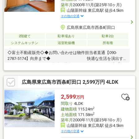
築年月
2000年11月(築25年10ヶ月)
山陽新幹線 東広島駅 徒歩4.5km
その他の交通
広島県東広島市西条町田口
2階建て
駐車場あり
駐車2台
システムキッチン
浴室乾燥機
所有権
◇富士不動産販売◇◆お問い合わせは物件担当者直通【090-
2787-5174】向井まで◆ 快適な生活を演出す
る☆―――――・・・ 物件の特徴 ・・・―――――☆◇「フ
ァミリーマート田口店」徒歩9分 便利な買い物利便性！◆南向
き採光のリビングは隣接する和室6帖と併せて22帖の広さを確保
広島県東広島市西条町田口 2,599万円 4LDK
し、豊かな陽光が差し込む大空間です！◇2階居室には南向きバ
ルコニーを配置し、室内は衣類をすっきり収めるWICなど充実の
設備仕様！◆セントラルハイツの閑静な住宅街に位置し、買物利
2,599
万円
便と落ち着いた住環境が両立する限定1棟！ご見学予約随時受付
間取り
4LDK
中！まずはお気軽にお問い合わせください！
2
建物面積
115.24m
2
土地面積
171.58m
築年月
2000年11月(築25年10ヶ月)
山陽新幹線 東広島駅 徒歩4.5km
その他の交通