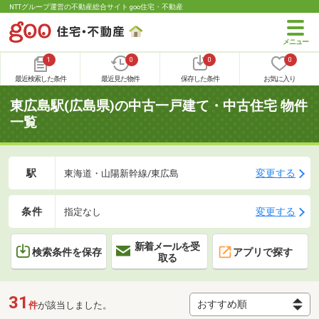
NTTグループ運営の不動産総合サイト goo住宅・不動産
1
0
0
0
最近検索した条件
最近見た物件
保存した条件
お気に入り
東広島駅(広島県)の中古一戸建て・中古住宅 物件
一覧
駅
変更する
東海道・山陽新幹線/東広島
条件
変更する
指定なし
新着メールを受
検索条件を保存
アプリで探す
取る
31
件
が該当しました。