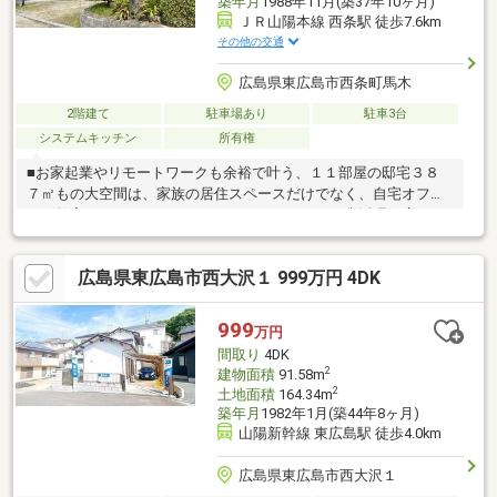
築年月
1988年11月(築37年10ヶ月)
ＪＲ山陽本線 西条駅 徒歩7.6km
その他の交通
広島県東広島市西条町馬木
2階建て
駐車場あり
駐車3台
システムキッチン
所有権
■お家起業やリモートワークも余裕で叶う、１１部屋の邸宅３８
７㎡もの大空間は、家族の居住スペースだけでなく、自宅オフィ
スや教室、サロンなどのワークスペースとしても大活躍。広いお
庭や倉庫もあり、自然に触れ合う豊かな暮らしと、ゆとりあるビ
ジネスライフを両立できる稀少な一棟です。資料請求もお気軽に
広島県東広島市西大沢１ 999万円 4DK
どうぞ。
999
万円
間取り
4DK
2
建物面積
91.58m
2
土地面積
164.34m
築年月
1982年1月(築44年8ヶ月)
山陽新幹線 東広島駅 徒歩4.0km
広島県東広島市西大沢１