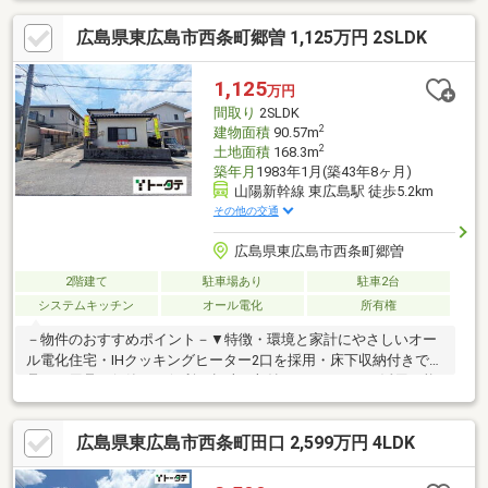
広島県東広島市西条町郷曽 1,125万円 2SLDK
1,125
万円
間取り
2SLDK
2
建物面積
90.57m
2
土地面積
168.3m
築年月
1983年1月(築43年8ヶ月)
山陽新幹線 東広島駅 徒歩5.2km
その他の交通
広島県東広島市西条町郷曽
2階建て
駐車場あり
駐車2台
システムキッチン
オール電化
所有権
－物件のおすすめポイント－▼特徴・環境と家計にやさしいオー
ル電化住宅・IHクッキングヒーター2口を採用・床下収納付きで食
品や日用品の保管にも便利・趣味や収納スペースとして活用可能
な別棟ログハウス有・前面道路は6m以上あり、お車の出し入れも
比較的スムーズです▼リフォーム・一部リフォーム済み▼周辺環
広島県東広島市西条町田口 2,599万円 4LDK
境・郷田バス停 徒歩約1分の立地【 ご希望の住まい探しをお手伝
いします 】物件の詳細・ご相談はお気軽にお問い合わせくださ
い。