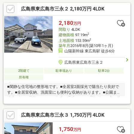
広島県東広島市三永２ 2,180万円 4LDK
2,180
万円
間取り
4LDK
2
建物面積
97.19m
2
土地面積
153.59m
築年月
2016年8月(築10年1ヶ月)
山陽新幹線 東広島駅 徒歩6分
広島県東広島市三永２
2階建て
駐車場あり
駐車2台
所有権
■閑静な住宅地の整形地です。■全居室2面採光で陽当たり良好で
す。■全居室収納、洗面室にも便利な収納があります。■公園まで
徒歩2分でお子様やペットの散歩に最適です。■屋根付きの庭は洗
濯物を干したり、BBQを楽しむことはもちろん、お子様やペット
のプレイスペースとしても！現地見学をお希望の場合は、見学予
広島県東広島市三永３ 1,750万円 4LDK
約からまたはお気軽にお問い合わせください。
1,750
万円