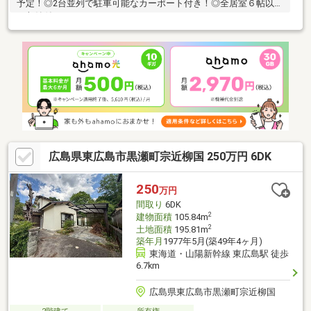
予定！◎2台並列で駐車可能なカーポート付き！◎全居室６帖以上
で収納付き！
広島県東広島市黒瀬町宗近柳国 250万円 6DK
250
万円
間取り
6DK
2
建物面積
105.84m
2
土地面積
195.81m
築年月
1977年5月(築49年4ヶ月)
東海道・山陽新幹線 東広島駅 徒歩
6.7km
広島県東広島市黒瀬町宗近柳国