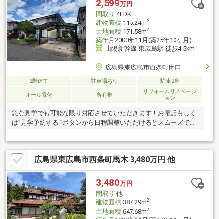
2,599
万円
間取り
4LDK
2
建物面積
115.24m
2
土地面積
171.58m
築年月
2000年11月(築25年10ヶ月)
山陽新幹線 東広島駅 徒歩4.5km
広島県東広島市西条町田口
2階建て
駐車場あり
駐車2台
リフォームリノベーシ
オール電化
所有権
ョン
急な見学でも可能な限り対応させていただきます！お電話もしく
は”見学予約する ”ボタンから日程調整いただけるとスムーズです♪
リフォームのご相談もお気軽にどうぞ！・軽量鉄骨造・駐車2台
可・16帖LDK・ウォークインクローゼット・全居室6帖以上・全居
室収納・フルリノベーション不動産のご相談は ”開業60 年の実績 ”
広島県東広島市西条町馬木 3,480万円 他
がある弊社まで！□■□■□■□■□■□■□■□■□■□■□■□■・各銀行への
住宅ローンの手続き、相談・資金計画・火災保険・追加工事の相
談など・・・お気軽にお問い合わせください
3,480
万円
♪□■□■□■□■□■□■□■□■□■□■
間取り
他
2
建物面積
387.29m
2
土地面積
647.68m