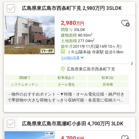
広島県東広島市西条町下見 2,980万円 3SLDK
2,980
万円
間取り
3SLDK
2
建物面積
80.93m
2
土地面積
271.04m
築年月
2011年11月(築14年10ヶ月)
ＪＲ山陽本線 寺家駅 徒歩5.9km
その他の交通
広島県東広島市西条町下見
2階建て
駐車場あり
駐車2台
システムキッチン
オール電化
所有権
－物件のおすすめポイント－▼特徴・オール電化仕様・納戸付き
で季節物や大きな荷物もすっきり収納可能・各居室に収納スペー
スを確保しており、お部屋を広くお使いいただけます・全居室フ
ローリング仕様▼立地・最寄りのバス停まで徒歩6分で通勤・通学
にも便利▼周辺環境・徒歩10分圏内にスーパーやコンビニがあ
広島県東広島市黒瀬町小多田 4,700万円 3LDK
り、日々のお買い物に便利な住環境【 ご希望の住まい探しをお手
伝いします 】物件の詳細・ご相談はお気軽にお問い合わせくださ
い。
4,700
万円