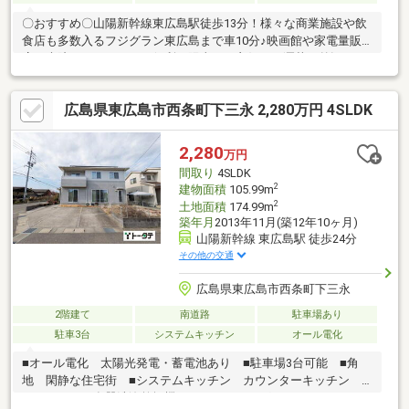
〇おすすめ〇山陽新幹線東広島駅徒歩13分！様々な商業施設や飲
食店も多数入るフジグラン東広島まで車10分♪映画館や家電量販
店、病院もあり、とても便利！陽当たり良好！お洒落な外観で、
駐車も並列４台可能♪広～い庭にガレージやウッドデッキ、タイル
デッキもあり、様々な用途で使用できるのも嬉しいポイントです
広島県東広島市西条町下三永 2,280万円 4SLDK
ね！ガレージでは大好きなバイクや自転車の整備場所として、キ
ャンプやスポーツ用品などの収納にも大活躍です。ウォークイン
クローゼットや小屋根部屋など、収納スペースも充実！小さなお
2,280
万円
子様が居ても安心♪ちょっとしたお昼寝もできる畳コーナーなど
間取り
4SLDK
『あったらいいなぁ』が叶う家♪ぜひ一度ご内覧ください！
2
建物面積
105.99m
2
土地面積
174.99m
築年月
2013年11月(築12年10ヶ月)
山陽新幹線 東広島駅 徒歩24分
その他の交通
広島県東広島市西条町下三永
2階建て
南道路
駐車場あり
駐車3台
システムキッチン
オール電化
■オール電化 太陽光発電・蓄電池あり ■駐車場3台可能 ■角
地 閑静な住宅街 ■システムキッチン カウンターキッチン
パントリー 食器洗浄乾燥機 ＩＨクッキングヒーター シャ