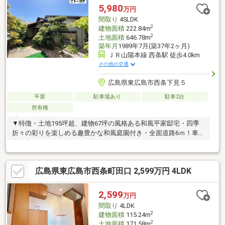
5,980
万円
間取り
4SLDK
2
建物面積
222.84m
2
土地面積
646.78m
築年月
1989年7月(築37年2ヶ月)
ＪＲ山陽本線 西条駅 徒歩4.0km
その他の交通
広島県東広島市西条下見５
平屋
駐車場あり
駐車2台
所有権
▼特徴・土地195坪超、建物67坪の風格ある和風平家邸宅・四季
折々の彩りを楽しめる趣豊かな和風庭園付き・全面道路6ｍ！車の
出し入れがスムーズです▼設備・サンルームやバックヤード、納
戸などの 収納・多目的スペースがございます。・縦列、普通車2
台・軽1台の駐車が可能です・敷地内に未利用の井戸あり▼周辺環
広島県東広島市西条町田口 2,599万円 4LDK
境・「ゆめタウン学園店」まで徒歩10分♪・「下見」バス停まで
徒歩3分▼備考・室内は改装が必要です・増築未登記あり【 ご希
望の住まい探しをお手伝いします 】物件の詳細・ご相談はお気軽
2,599
万円
にお問い合わせください。
間取り
4LDK
2
建物面積
115.24m
2
土地面積
171.58m