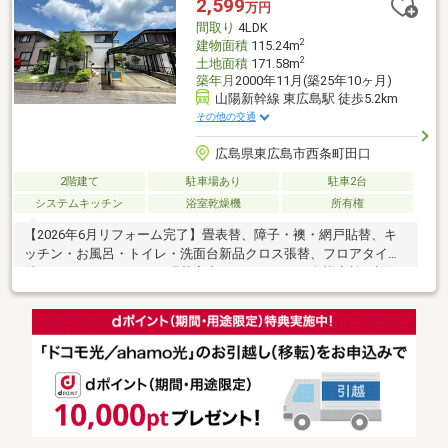
2,599
万円
間取り
4LDK
2
建物面積
115.24m
2
土地面積
171.58m
築年月
2000年11月(築25年10ヶ月)
山陽新幹線 東広島駅 徒歩5.2km
その他の交通
広島県東広島市西条町田口
2階建て
駐車場あり
駐車2台
システムキッチン
浴室乾燥機
所有権
【2026年6月リフォーム完了】畳表替、障子・襖・網戸貼替、キ
ッチン・お風呂・トイレ・洗面台新品クロス張替、フロアタイル
貼り、クッションフロア張替室内クリーニング、白蟻点検▼設
備・仕様・並列2台駐車可 ・ゆとりある間取り設計 ・食器洗浄
乾燥機 ・浴室暖房乾燥機 ・洗髪洗面化粧台 ・モニタ付イン
ターホン ・ウォークインクローゼット ・日当たり良好