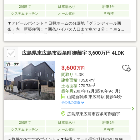
2階建て
駐車場あり
駐車3台
システムキッチン
オール電化
所有権
▼アピールポイント＊日興ホームの分譲地「グランディール西
条」内 新築住宅！＊西条バイパス入口まで車で３分！＊車２台
駐車可！庭を使えば駐車台数はまだまだ増やせます！＊お家がス
ッポリ入るほどの約８０㎡の広い庭は、大型遊具の設置や、ドッ
グランとしても活躍！＊高いデザイン性と家事楽な間取り♪＊玄関
広島県東広島市西条町御薗宇 3,600万円 4LDK
には壁付けの玄関収納をはじめ、キッチンへつながるウォークイ
ンクローゼットまで完備！＊広々とした１９帖のＬＤＫには、使
いやすいサイズの畳コーナーを併設！
3,600
万円
間取り
4LDK
2
建物面積
135.07m
2
土地面積
270.73m
築年月
2007年12月(築18年9ヶ月)
山陽新幹線 東広島駅 徒歩34分
その他の交通
広島県東広島市西条町御薗宇
2階建て
駐車場あり
駐車2台
システムキッチン
オール電化
所有権
－物件のおすすめポイント－▼特徴・オール電化仕様の4LDK住