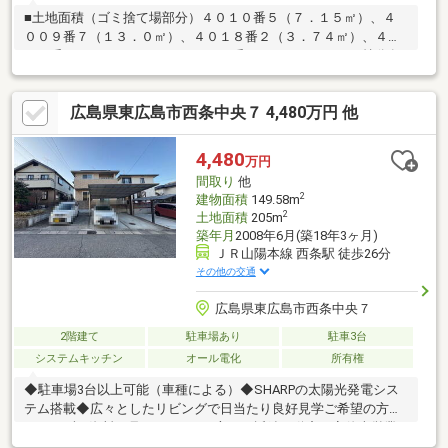
■土地面積（ゴミ捨て場部分）４０１０番５（７．１５㎡）、４
００９番７（１３．０㎡）、４０１８番２（３．７４㎡）、４０
２１番６（５．４２㎡）、４０１４番１（１３．０㎡） 持分各
２／２８８有り～物件の特徴～■令和６年築の積水ハウス施工物
件■土間収納有り ■トイレ２箇所有り■リビング一部吹き抜け有
広島県東広島市西条中央７ 4,480万円 他
り ■オール電化 ■リビング階段■ウォークインクローゼット有
り～周辺環境～■ショージ田口店 徒歩７分（約４９０ｍ）■セブ
ンイレブン東広島西条東子店 徒歩９分（約６６０ｍ）スムスト
4,480
万円
ック住宅販売士が明確な基準で適正評価 建物価格５，４５０万
間取り
他
円／土地価格９５０万円
2
建物面積
149.58m
2
土地面積
205m
築年月
2008年6月(築18年3ヶ月)
ＪＲ山陽本線 西条駅 徒歩26分
その他の交通
広島県東広島市西条中央７
2階建て
駐車場あり
駐車3台
システムキッチン
オール電化
所有権
◆駐車場3台以上可能（車種による）◆SHARPの太陽光発電シス
テム搭載◆広々としたリビングで日当たり良好見学ご希望の方
も、まずは資料を見たい...という方も、近鉄不動産 安佐南営業
所へお気軽にお問合せください♪