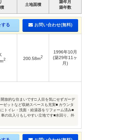
り
築年月
土地面積
積
築年数
をする
お問い合わせ(無料)
1996年10月
K
2
(築29年11ヶ
200.58m
2
3m
月)
るく開放的な住まいです□ 人目を気にせずガーデ
ーゼットなど収納スペースも充実■ カウンタ
9年にトイレ・洗面・給湯器をリフォーム済み■
り、車の出入りもしやすい立地です■水回り、外
をする
お問い合わせ(無料)