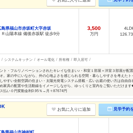
お気に入りに追加
3,500
広島県福山市赤坂町大字赤坂
4LD
ＪＲ山陽本線 備後赤坂駅 徒歩9分
万円
126.7
システムキッチン
オール電化
所有権
即入居可
ント・フルリノベーションされたキレイな住まい♪・和室１部屋＋洋室３部屋が配
オ。家の中にいながら、外の心地よさを感じられる空間・暮らしやすさを考えたト
しやすい全館空調の住まい・太陽光発電システム搭載・広いお庭の使い方は自由自
め家具の配置や生活動線をイメージしながら、ゆっくりと室内をご覧いただけます
払い０円変動金利0.95％→月々87674円
DK
見学予約
お気に入りに追加
広島県福山市神村町