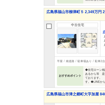
広島県福山市柳津町５ 2,349万円 2
中古住宅
平屋
南道路
駐車場あり
駐車2台
◆住宅ローン相
あるから等 
おすすめポイント
ております。 
す。◆LINEか
広島県福山市津之郷町大字加屋 840