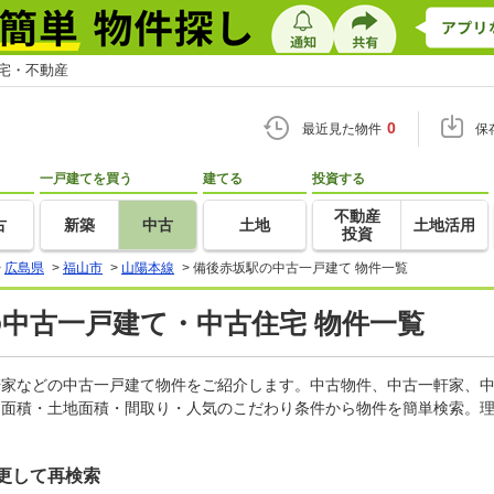
住宅・不動産
0
最近見た物件
保
一戸建てを買う
建てる
投資する
不動産
古
新築
中古
土地
土地活用
投資
>
広島県
>
福山市
>
山陽本線
>
備後赤坂駅の中古一戸建て 物件一覧
の中古一戸建て・中古住宅 物件一覧
一軒家などの中古一戸建て物件をご紹介します。中古物件、中古一軒家、
物面積・土地面積・間取り・人気のこだわり条件から物件を簡単検索。理
更して再検索