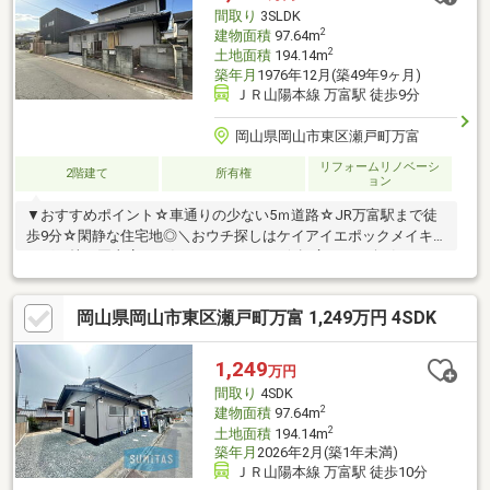
1分）●ファミリーマート岡山瀬戸万富店まで約840ｍ（徒歩11
間取り
3SLDK
分）●万富郵便局まで約620ｍ（徒歩8分）
2
建物面積
97.64m
2
土地面積
194.14m
築年月
1976年12月(築49年9ヶ月)
ＪＲ山陽本線 万富駅 徒歩9分
岡山県岡山市東区瀬戸町万富
リフォームリノベーシ
2階建て
所有権
ョン
▼おすすめポイント☆車通りの少ない5ｍ道路☆JR万富駅まで徒
歩9分☆閑静な住宅地◎＼おウチ探しはケイアイエポックメイキ
ング（株）岡山店へお任せください！／☆幅広いご紹介♪気にな
る物件を一括でご紹介させて頂きます！☆住宅ローン相談無料対
応！秘密厳守にて親身にご対応します！☆土日平日夜でもご対応
岡山県岡山市東区瀬戸町万富 1,249万円 4SDK
可能です！〇 ● 〇 30秒で来場予約 〇 ● 〇 「資料請求」
はオレンジのボタン（無料）、「見学予約」は赤いボタン（無
料）をクリック♪メールだけで内覧予約ができちゃいます！お気軽
1,249
万円
にお問い合わせください♪
間取り
4SDK
2
建物面積
97.64m
2
土地面積
194.14m
築年月
2026年2月(築1年未満)
ＪＲ山陽本線 万富駅 徒歩10分