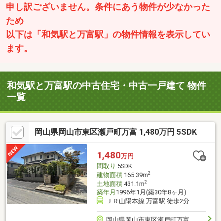
申し訳ございません。条件にあう物件が少なかった
ため
以下は「和気駅と万富駅」の物件情報を表示してい
ます。
和気駅と万富駅の中古住宅・中古一戸建て 物件
一覧
岡山県岡山市東区瀬戸町万富 1,480万円 5SDK
1,480
万円
間取り
5SDK
2
建物面積
165.39m
2
土地面積
431.1m
築年月
1996年1月(築30年8ヶ月)
ＪＲ山陽本線 万富駅 徒歩2分
岡山県岡山市東区瀬戸町万富