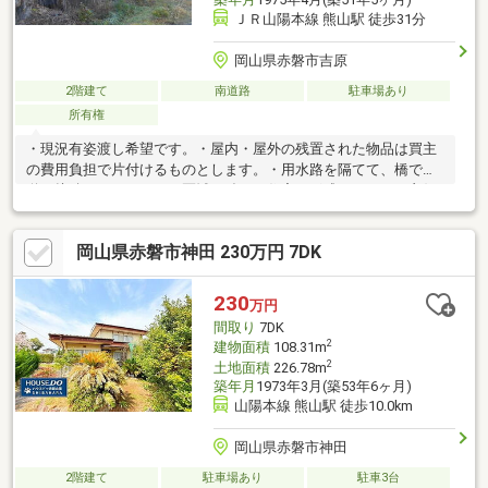
ＪＲ山陽本線 熊山駅 徒歩31分
岡山県赤磐市吉原
2階建て
南道路
駐車場あり
所有権
・現況有姿渡し希望です。・屋内・屋外の残置された物品は買主
の費用負担で片付けるものとします。・用水路を隔てて、橋で県
道と接続しています。・区域の殆どが住宅で形成されている良好
な環境です。・家具は一式揃っており、不要品を片付ければ直ぐ
にでも生活することが可能です。・付近に所有農地約２０００坪
岡山県赤磐市神田 230万円 7DK
が存じます。農地も一緒に購入する事が条件となります。すなわ
ち農業従事者の資格が取得できます。・現在空家で事前に予約し
て随時案内可能です。
230
万円
間取り
7DK
2
建物面積
108.31m
2
土地面積
226.78m
築年月
1973年3月(築53年6ヶ月)
山陽本線 熊山駅 徒歩10.0km
岡山県赤磐市神田
2階建て
駐車場あり
駐車3台