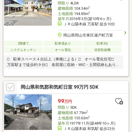
間取り
4LDK
ください
2
建物面積
104.34m
2
土地面積
194.85m
築年月
2016年3月(築10年6ヶ月)
ＪＲ山陽本線 万富駅 徒歩10分
岡山県岡山市東区瀬戸町万富
2階建て
駐車場あり
駐車3台
システムキッチン
オール電化
浴室乾燥機
□ 駐車スペース４台以上（車種による）□ オール電化住宅□
万富駅まで徒歩約９分□ 各部屋に収納・WIC・土間収納もあり充
実しています＼不動産のトータルサポート／住まいを買う、売る
（無料査定）、貸す、借りる、管理、リフォーム、買取り、リー
スバック、片付け、不動産投資（収益物件等）、資金・融資提
岡山県和気郡和気町日室 99万円 5DK
案、住み替えなども対応できます
♪───────────────────■□ ご見学可能です(^^)/ お問い
合わせはお早めに(^^)/ TEL:086-953-4920 物件詳細／下部にある
99
万円
オレンジ色の【資料請求】ボタンをクリック
間取り
5DK
□■───────────────────
2
建物面積
67.75m
2
土地面積
155.63m
築年月
1977年11月(築48年10ヶ月)
ＪＲ山陽本線 和気駅 徒歩22分