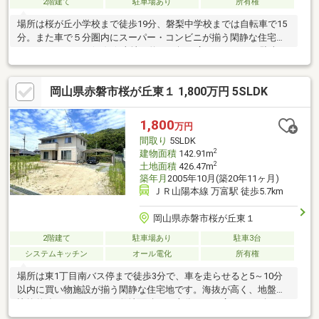
2階建て
駐車場あり
所有権
場所は桜が丘小学校まで徒歩19分、磐梨中学校までは自転車で15
分。また車で５分圏内にスーパー・コンビニが揃う閑静な住宅街
となっております(^_-)-☆土地は約６９坪と広々していて、駐車は
3台可能。前面道路は6ｍとストレスを感じる事無く車をとめるこ
とができます☆建物はまだまだ新しい築７年の４ＬＤＫ。どなた
岡山県赤磐市桜が丘東１ 1,800万円 5SLDK
でも使いやすいオーソドックスな間取りと、タタミスペースとＬ
ＤＫ続きのゆとりの空間がポイントです♪また室内のクロス張替、
ハウスクリーニング済みの清潔感のある室内となっております。
1,800
万円
詳しい資料・ご案内は随時受け付けておりますので、ハウスラボ
間取り
5SLDK
までお気軽にお問い合わせ下さい。皆様からのご連絡をスタッ
2
建物面積
142.91m
2
土地面積
426.47m
築年月
2005年10月(築20年11ヶ月)
ＪＲ山陽本線 万富駅 徒歩5.7km
岡山県赤磐市桜が丘東１
2階建て
駐車場あり
駐車3台
システムキッチン
オール電化
所有権
場所は東1丁目南バス停まで徒歩3分で、車を走らせると5～10分
以内に買い物施設が揃う閑静な住宅地です。海抜が高く、地盤も
比較的強いエリアです。敷地面積は、十分すぎる広さの129坪♪カ
ーポート並列2台駐車可能で、お庭としても駐車場としてもお使い