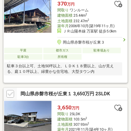
370
万円
間取り
ワンルーム
2
建物面積
25.44m
2
土地面積
232.47m
築年月
2006年10月(築19年11ヶ月)
ＪＲ山陽本線 万富駅 徒歩5.0km
岡山県赤磐市桜が丘東３
平屋
都市ガス
駐車場あり
駐車3台
所有権
駐車３台以上可、土地50坪以上、ＬＤＫ１８畳以上、山が見え
る、庭１０坪以上、緑豊かな住宅地、大型タウン内
岡山県赤磐市桜が丘東１ 3,650万円 2SLDK
3,650
万円
間取り
2SLDK
2
建物面積
103.5m
2
土地面積
307.93m
築年月
2021年11月(築4年10ヶ月)