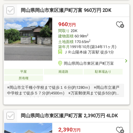
いただけるフリースペースがあります。建物はダイワハウス施工
岡山県岡山市東区瀬戸町万富 960万円 2DK
の軽量鉄骨造2階建。築21年の5LDK+Sで収納も各部屋にあり、オ
ール電化も魅力的なポイントとなっております。長閑な環境でゆ
っくり子育てにももってこいのおすすめ物件ですよ(^^♪
960
万円
間取り
2DK
2
建物面積
60.98m
2
土地面積
170.65m
築年月
1991年10月(築34年11ヶ月)
ＪＲ山陽本線 万富駅 徒歩1分
岡山県岡山市東区瀬戸町万富
平屋
南道路
駐車場あり
所有権
※岡山市立千種小学校まで徒歩１６分(約1280ｍ) ※岡山市立瀬戸
中学校まで徒歩５７分(約4500ｍ) ※万富郵便局まで徒歩5分(約
360ｍ) ※岡山市立万富公民館まで徒歩6分(約450ｍ) ※ファミリ
ーマート瀬戸万富店まで徒歩7分(約560ｍ)〇「これはどんな物
件？」「住所が知りたい」など、お気軽にお問い合わせくださ
岡山県岡山市東区瀬戸町万富 2,390万円 4LDK
い。〇ご希望の皆様に、購入ご希望地域の「土地調査レポート」
を無料でお配りしています。「ここに住みたいけど、活断層や土
砂災害・浸水の心配は無いか」というご不安を解決させて頂きま
2,390
万円
す。0120-238-782 不動産の事なら(株)なりとも不動産へお任せ