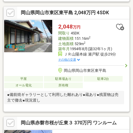
産株式会社■ID→＠403akwjq※お友達登録後、お名前(フルネーム)
をメッセージでお送り頂き登録完了です※
岡山県岡山市東区東平島 2,048万円 4SDK
2,048
万円
間取り
4SDK
2
建物面積
151.16m
2
土地面積
529m
築年月
1994年8月(築32年1ヶ月)
ＪＲ山陽本線 瀬戸駅 徒歩29分
その他の交通
岡山県岡山市東区東平島
平屋
駐車場あり
駐車2台
オール電化
所有権
●備前焼ギャラリーとして利用した離れあり●蔵あり●残置物は売
主で撤去●現況渡し
岡山県赤磐市桜が丘東３ 370万円 ワンルーム