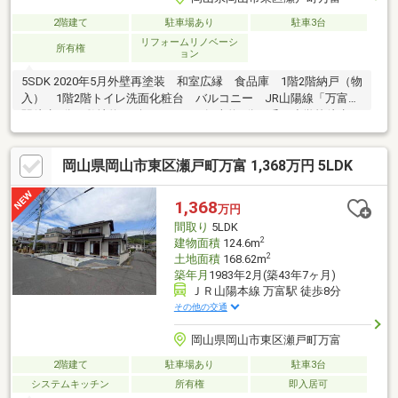
2階建て
駐車場あり
駐車3台
リフォームリノベーシ
所有権
ョン
5SDK 2020年5月外壁再塗装 和室広縁 食品庫 1階2階納戸（物
入） 1階2階トイレ洗面化粧台 バルコニー JR山陽線「万富」
駅徒歩2分 敷地約130坪 ハローズ…車約6分 千種小学校徒歩10
分 郵便局徒歩2分 ファミリーマート徒歩3分 山陽道瀬戸IC車
で約3分 ※車庫サイズ要確認
岡山県岡山市東区瀬戸町万富 1,368万円 5LDK
1,368
万円
間取り
5LDK
2
建物面積
124.6m
2
土地面積
168.62m
築年月
1983年2月(築43年7ヶ月)
ＪＲ山陽本線 万富駅 徒歩8分
その他の交通
岡山県岡山市東区瀬戸町万富
2階建て
駐車場あり
駐車3台
システムキッチン
所有権
即入居可