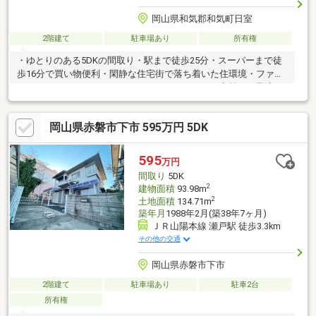
岡山県和気郡和気町日室
2階建て
駐車場あり
所有権
・ゆとりのある5DKの間取り・駅まで徒歩25分・スーパーまで徒
歩16分で買い物便利・閑静な住宅街で落ち着いた住環境・ファミ
リーにもおすすめ・リフォーム・リノベーション素材にも最適・
開放感のある立地
岡山県赤磐市下市 595万円 5DK
595
万円
間取り
5DK
2
建物面積
93.98m
2
土地面積
134.71m
築年月
1988年2月(築38年7ヶ月)
ＪＲ山陽本線 瀬戸駅 徒歩3.3km
その他の交通
岡山県赤磐市下市
2階建て
駐車場あり
駐車2台
所有権