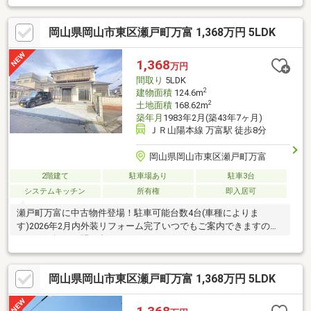
アーは【その場確定！ 見学予約する（無料）からご予約下さ
い】〇●〇●〇●〇●〇●〇●〇●〇●〇●〇●〇●〇●〇●2026年2月リ
岡山県岡山市東区瀬戸町万富 1,368万円 5LDK
フォーム済み！本日のご内覧可能です！！駐車4台可能！※車種に
よります〇●〇●〇●〇●〇●〇●〇●〇●〇●〇●〇●〇●〇●住まいの
こと、マルっと。SUMiTASが住まい探しを徹底サポートします〇
1,368
万円
●〇●〇●〇●〇●〇●〇●〇●〇●〇●〇●〇●〇●
間取り
5LDK
2
建物面積
124.6m
2
土地面積
168.62m
築年月
1983年2月(築43年7ヶ月)
ＪＲ山陽本線 万富駅 徒歩8分
岡山県岡山市東区瀬戸町万富
2階建て
駐車場あり
駐車3台
システムキッチン
所有権
即入居可
瀬戸町万富に中古物件登場！駐車可能台数4台(車種によりま
す)2026年2月内外装リフォーム完了いつでもご案内できますの
で、お気軽にお問い合わせくださいね
岡山県岡山市東区瀬戸町万富 1,368万円 5LDK