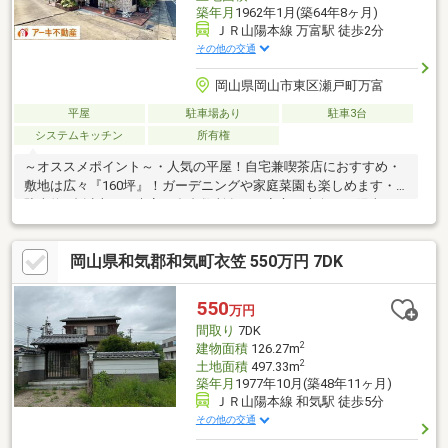
築年月
1962年1月(築64年8ヶ月)
ＪＲ山陽本線 万富駅 徒歩2分
その他の交通
岡山県岡山市東区瀬戸町万富
平屋
駐車場あり
駐車3台
システムキッチン
所有権
～オススメポイント～・人気の平屋！自宅兼喫茶店におすすめ・
敷地は広々『160坪』！ガーデニングや家庭菜園も楽しめます・
駐車約6台以上可！来客や多台数所有でも安心・南向き！陽当たり
で明るい住まい ～周辺環境～・『千種小』徒歩10分！お子様も安
心な通学距離・『JR万富駅』徒歩2分！通勤・通学にも便利な立
岡山県和気郡和気町衣笠 550万円 7DK
地※築年数不詳(順次増築をされているため、詳細不明)※
550
万円
間取り
7DK
2
建物面積
126.27m
2
土地面積
497.33m
築年月
1977年10月(築48年11ヶ月)
ＪＲ山陽本線 和気駅 徒歩5分
その他の交通