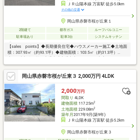
ＪＲ山陽本線 万富駅 徒歩5.0km
その他の交通
岡山県赤磐市桜が丘東１
2階建て
都市ガス
ルーフバルコニー
駐車場あり
駐車3台
システムキッチン
【sales points】◆長期優良住宅◆ハウスメーカー施工◆土地面
積：307.93㎡（約93.1坪）◆建物面積：103.5㎡（約31.3坪）
◆LDK上部吹き抜け◆温水式床暖房◆パントリー◆広々ルーフバ
ルコニー◆駐車場3台以上有（車種による）◆庭◆前面道路幅員
約6.0ｍ
岡山県赤磐市桜が丘東３ 2,000万円 4LDK
2,000
万円
間取り
4LDK
2
建物面積
117.25m
2
土地面積
229.08m
築年月
2017年9月(築9年)
ＪＲ山陽本線 万富駅 徒歩5.2km
岡山県赤磐市桜が丘東３