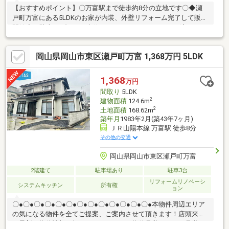
【おすすめポイント】〇万富駅まで徒歩約8分の立地です〇◆瀬
戸町万富にある5LDKのお家が内装、外壁リフォーム完了して販売
開始◆・駐車は3台から4台停められます。・リフォーム済のため
即生活が始められます。・リビングは約16帖でゆったりしていま
す。・1階にはくつろげる約6.0帖の和室あり♪・内装（床、壁）水
岡山県岡山市東区瀬戸町万富 1,368万円 5LDK
回り新品交換済♪・南向きバルコニーで日当たり良好【周辺環
境】・千種小学校まで徒歩約12分・万富郵便局まで徒歩約8分・
ファミリーマート 岡山瀬戸万富店まで徒歩約12分〇お問い合わせ
1,368
万円
〇見学希望、詳細気になる方は下記まで♪ばんな不動産 086-201-
間取り
5LDK
3488
2
建物面積
124.6m
2
土地面積
168.62m
築年月
1983年2月(築43年7ヶ月)
ＪＲ山陽本線 万富駅 徒歩8分
その他の交通
岡山県岡山市東区瀬戸町万富
2階建て
駐車場あり
駐車3台
リフォームリノベーシ
システムキッチン
所有権
ョン
〇●〇●〇●〇●〇●〇●〇●〇●〇●〇●〇●〇●〇●本物件周辺エリア
の気になる物件を全てご提案、ご案内させて頂きます！店頭来店
で最新の物件情報を知りたい！まとめて物件見学ができる見学ツ