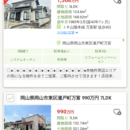
1,368
万円
〇見学希望、詳細気になる方は下記まで♪ばんな不動産 086-201-
間取り
5LDK
3488
2
建物面積
124.6m
2
土地面積
168.62m
築年月
1983年2月(築43年7ヶ月)
ＪＲ山陽本線 万富駅 徒歩8分
その他の交通
岡山県岡山市東区瀬戸町万富
2階建て
駐車場あり
駐車3台
リフォームリノベーシ
システムキッチン
所有権
ョン
〇●〇●〇●〇●〇●〇●〇●〇●〇●〇●〇●〇●〇●本物件周辺エリア
の気になる物件を全てご提案、ご案内させて頂きます！店頭来店
で最新の物件情報を知りたい！まとめて物件見学ができる見学ツ
アーは【その場確定！ 見学予約する（無料）からご予約下さ
い】〇●〇●〇●〇●〇●〇●〇●〇●〇●〇●〇●〇●〇●2026年2月リ
岡山県岡山市東区瀬戸町万富 990万円 7LDK
フォーム済み！本日のご内覧可能です！！駐車4台可能！※車種に
よります〇●〇●〇●〇●〇●〇●〇●〇●〇●〇●〇●〇●〇●住まいの
こと、マルっと。SUMiTASが住まい探しを徹底サポートします〇
990
万円
●〇●〇●〇●〇●〇●〇●〇●〇●〇●〇●〇●〇●
間取り
7LDK
2
建物面積
152.74m
2
土地面積
531.26m