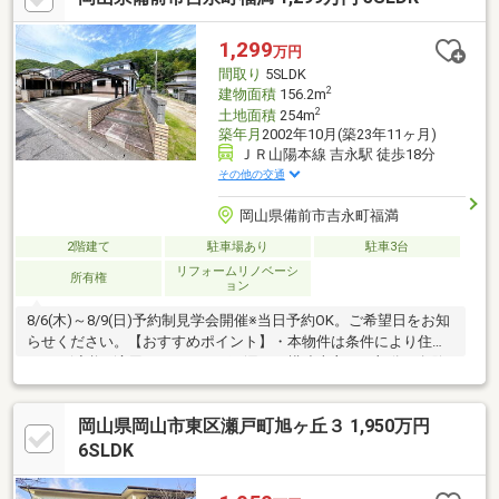
1,299
万円
間取り
5SLDK
2
建物面積
156.2m
2
土地面積
254m
築年月
2002年10月(築23年11ヶ月)
ＪＲ山陽本線 吉永駅 徒歩18分
その他の交通
岡山県備前市吉永町福満
2階建て
駐車場あり
駐車3台
リフォームリノベーシ
所有権
ョン
8/6(木)～8/9(日)予約制見学会開催※当日予約OK。ご希望日をお知
らせください。【おすすめポイント】・本物件は条件により住宅
ローン減税が適用されます。・雨漏り、構造上主要な部分の欠陥
や・腐食、給排水管の故障や漏水についてお引渡しより２年間保
証。・シロアリ防除工事施工後5年間保証。・お客様に合わせたロ
岡山県岡山市東区瀬戸町旭ヶ丘３ 1,950万円
ーンの組み方や金融機関をご提案。【内外装リフォーム中】●標
準シロアリ防除工事、クリーニング、雨漏り点検、設備点検●外
6SLDK
構・外装駐車場間口拡張、庭木伐採、防草シート●水回りシステ
ムキッチン交換、トイレ交換（1階）