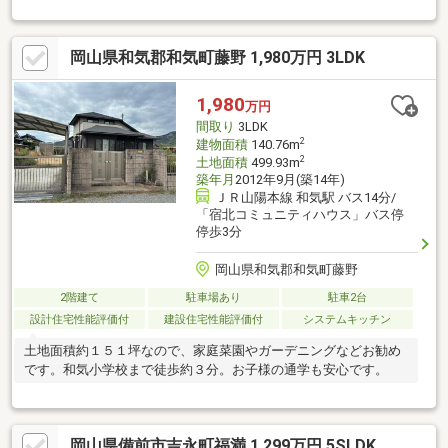
*☆* *当社は不動産の購入からリノベーションまでワンストップ
でサポートいたします。高い技術力とデザイン力で失敗しないリ
フォームを実現。中古物件をリノベ・リフォームで蘇らせます。
岡山県和気郡和気町藤野 1,980万円 3LDK
物件購入費用とリノベ工事費用を一緒にローンで組む提案も可能
です。3Dモデリングでリフォームの完成予想図を立体的に表現。
購入・買い替え・購入+リノベーションなど、お気軽にご相談く
1,980
万円
ださい！お問い合わせは【086-250-9005】または資料請求・来場
間取り
3LDK
予約ボタンから。
2
建物面積
140.76m
2
土地面積
499.93m
築年月
2012年9月(築14年)
ＪＲ山陽本線 和気駅 バス14分/
「宿北コミュニティハウス」バス停
停歩3分
岡山県和気郡和気町藤野
2階建て
駐車場あり
駐車2台
設計住宅性能評価付
建設住宅性能評価付
システムキッチン
土地面積約１５１坪なので、家庭菜園やガーデニングなどお勧め
です。和気小学校まで徒歩約３分。お子様の通学も安心です。
岡山県備前市吉永町福満 1,299万円 5SLDK