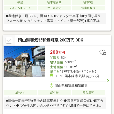
平屋
駐車場あり
駐車3台
システムキッチン
オール電化
浴室乾燥機
■農地付き：畑172㎡、田1390㎡■シャッター車庫有■水周り等リ
フォーム歴あり(キッチン・浴室・トイレ・壁一部等)■築月不詳周
囲に家が少なく眺望良好！すぐ近くに農地があり野菜作りにも挑
戦できます(^^)◇◆咲良不動産公式LINEアカウント◆◇物件の問
い合わせや見学予約がLINEで手軽にできます♪まずはお友達登録か
岡山県和気郡和気町泉 200万円 3DK
らお願いします。■アカウント名→咲良不動産株式会社■ID→＠
403akwjq※お友達登録後、お名前(フルネーム)をメッセージでお
送り頂き登録完了です※
200
万円
間取り
3DK
2
建物面積
77.83m
2
土地面積
116.01m
築年月
1979年3月(築47年6ヶ月)
ＪＲ山陽本線 和気駅 徒歩27分
岡山県和気郡和気町泉
2階建て
所有権
即入居可
■建物一部未登記■敷地内駐車場無し◇◆咲良不動産公式LINEアカ
ウント◆◇物件の問い合わせや見学予約がLINEで手軽にできます
♪まずはお友達登録からお願いします。■アカウント名→咲良不動