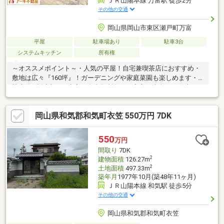
ＪＲ山陽本線 万富駅 徒歩2分
その他の交通
岡山県岡山市東区瀬戸町万富
平屋
駐車場あり
駐車3台
システムキッチン
所有権
～オススメポイント～・人気の平屋！自宅兼喫茶店におすすめ・
敷地は広々『160坪』！ガーデニングや家庭菜園も楽しめます・
駐車約6台以上可！来客や多台数所有でも安心・南向き！陽当たり
で明るい住まい ～周辺環境～・『千種小』徒歩10分！お子様も安
心な通学距離・『JR万富駅』徒歩2分！通勤・通学にも便利な立
岡山県和気郡和気町衣笠 550万円 7DK
地※築年数不詳(順次増築をされているため、詳細不明)※
550
万円
間取り
7DK
2
建物面積
126.27m
2
土地面積
497.33m
築年月
1977年10月(築48年11ヶ月)
ＪＲ山陽本線 和気駅 徒歩5分
その他の交通
岡山県和気郡和気町衣笠