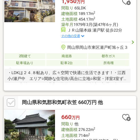
1,950
万円
間取り
6SLDK
2
建物面積
189.17m
2
土地面積
454.17m
築年月
1979年3月(築47年6ヶ月)
ＪＲ山陽本線 瀬戸駅 徒歩22分
その他の交通
岡山県岡山市東区瀬戸町旭ヶ丘３
2階建て
南道路
都市ガス
駐車場あり
駐車2台
所有権
・LDKは２４.８帖あり、広々空間で快適に生活できます！・江西
小/瀬戸中 エリア○閑静な住宅街/高台に立地○和室・洋室3室ずつ
あり、収納スペースも豊富な物件です♪○２面採光の部屋が多く、
陽当たり良好です♪○郵便局やクリニックが徒歩圏内ににございま
す☆・☆・☆・☆・☆・☆・☆・☆当社は不動産の購入からリ
岡山県和気郡和気町衣笠 660万円 他
ノベーションまでワンストップでサポートいたします。お問い合
わせは【086-250-9005】または資料請求・来場予約ボタンから。
予約カレンダー上で予約が出来ない日程に関しましても、お問い
660
万円
合わせいただけますとご対応可能な事がございますので一度お問
間取り
他
い合わせください。
2
建物面積
276.22m
2
土地面積
714m