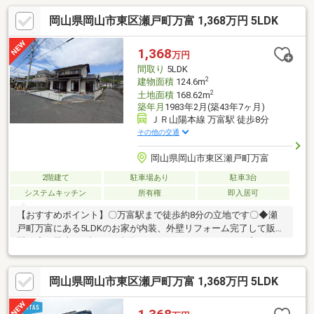
岡山県岡山市東区瀬戸町万富 1,368万円 5LDK
1,368
万円
間取り
5LDK
2
建物面積
124.6m
2
土地面積
168.62m
築年月
1983年2月(築43年7ヶ月)
ＪＲ山陽本線 万富駅 徒歩8分
その他の交通
岡山県岡山市東区瀬戸町万富
2階建て
駐車場あり
駐車3台
システムキッチン
所有権
即入居可
【おすすめポイント】〇万富駅まで徒歩約8分の立地です〇◆瀬
戸町万富にある5LDKのお家が内装、外壁リフォーム完了して販売
開始◆・駐車は3台から4台停められます。・リフォーム済のため
即生活が始められます。・リビングは約16帖でゆったりしていま
す。・1階にはくつろげる約6.0帖の和室あり♪・内装（床、壁）水
岡山県岡山市東区瀬戸町万富 1,368万円 5LDK
回り新品交換済♪・南向きバルコニーで日当たり良好【周辺環
境】・千種小学校まで徒歩約12分・万富郵便局まで徒歩約8分・
ファミリーマート 岡山瀬戸万富店まで徒歩約12分〇お問い合わせ