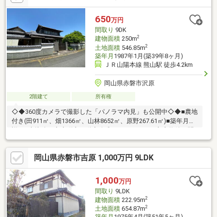
式会社■ID→＠403akwjq※お友達登録後、まずはお名前(フルネー
ム)をメッセージでお送り下さい※
650
万円
間取り
9DK
2
建物面積
250m
2
土地面積
546.85m
築年月
1987年1月(築39年8ヶ月)
ＪＲ山陽本線 熊山駅 徒歩4.2km
岡山県赤磐市沢原
2階建て
所有権
◇◆360度カメラで撮影した「パノラマ内見」も公開中◇◆■農地
付き(田911㎡、畑1366㎡、山林8652㎡、原野267.61㎡)■築年月不
詳■下水接続可◇◆咲良不動産公式LINEアカウント◆◇物件の問
い合わせや見学予約がLINEで手軽にできます♪まずはお友達登録か
らお願いします。■アカウント名→咲良不動産株式会社■ID→＠
岡山県赤磐市吉原 1,000万円 9LDK
403akwjq※お友達登録後、お名前(フルネーム)をメッセージでお
送り頂き登録完了です
1,000
万円
間取り
9LDK
2
建物面積
222.95m
2
土地面積
654.87m
築年月
1975年4月(築51年5ヶ月)