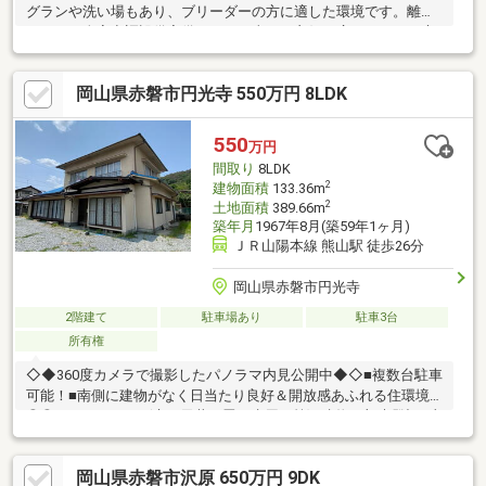
グランや洗い場もあり、ブリーダーの方に適した環境です。離れ
もあり、全室空調設備完備です！日当たり良好、広々としたお庭
があります付属建物：木造かわらぶき平家建の物置あり(30.04
㎡)※土砂災害警戒区域内(土石流)※建築月日不詳※滅失登記まだし
岡山県赤磐市円光寺 550万円 8LDK
ていない解体部分あり。記載建物面積は現状母屋部分の面積で
す。購入・買い替え・購入+リノベーションなど、お気軽にご相
談ください！お問い合わせは【086-250-9005】または資料請求・
550
万円
来場予約ボタンから。
間取り
8LDK
2
建物面積
133.36m
2
土地面積
389.66m
築年月
1967年8月(築59年1ヶ月)
ＪＲ山陽本線 熊山駅 徒歩26分
岡山県赤磐市円光寺
2階建て
駐車場あり
駐車3台
所有権
◇◆360度カメラで撮影したパノラマ内見公開中◆◇■複数台駐車
可能！■南側に建物がなく日当たり良好＆開放感あふれる住環境
◎◎■リフォーム要(床・天井・畳・水周り等)■建物一部未登記■土
砂災害警戒区域(土石流)に該当◇◆LINEでの問い合わせも可能で
す◆◇内見予約や物件に関する質問等お問い合わせ下さい↓下記
岡山県赤磐市沢原 650万円 9DK
で検索してお友達登録して下さい↓■アカウント名→咲良不動産株