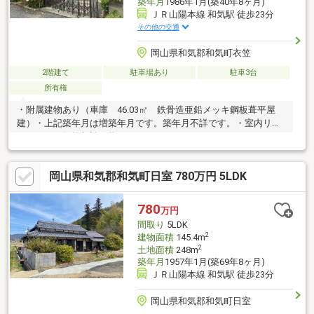
築年月
1986年1月(築40年8ヶ月)
ＪＲ山陽本線 和気駅 徒歩23分
その他の交通
岡山県和気郡和気町衣笠
2階建て
駐車場あり
駐車3台
所有権
・附属建物あり（車庫 46.03㎡ 鉄骨造亜鉛メッキ鋼板葺平屋
建）・上記築年月は増築年月です。築年月不詳です。・室内リフ
ォーム要（価格相談可能）
岡山県和気郡和気町日室 780万円 5LDK
780
万円
間取り
5LDK
2
建物面積
145.4m
2
土地面積
248m
築年月
1957年1月(築69年8ヶ月)
ＪＲ山陽本線 和気駅 徒歩23分
岡山県和気郡和気町日室