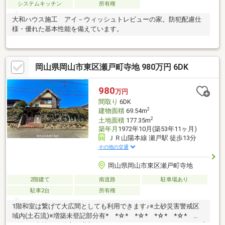
システムキッチン
所有権
大和ハウス施工 アイ－ウィッシュトレビューの家。防犯配慮仕
様・優れた基本性能を備えています。
岡山県岡山市東区瀬戸町寺地 980万円 6DK
980
万円
間取り
6DK
2
建物面積
69.54m
2
土地面積
177.35m
築年月
1972年10月(築53年11ヶ月)
ＪＲ山陽本線 瀬戸駅 徒歩13分
その他の交通
岡山県岡山市東区瀬戸町寺地
2階建て
南道路
駐車場あり
駐車2台
所有権
1階和室は繋げて大広間としても利用できます♪※土砂災害警戒区
域内(土石流)※増築未登記部分有* *☆* *☆* *☆* *☆*