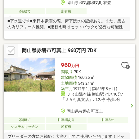
岡山県和気郡和気町衣笠
2階建て
所有権
■下水道です■東日本豪雨の際、床下浸水の記録あり。また、築古
の為リフォーム推奨。■建替え時はセットバックが必要な可能性
あり。■宅地2筆、畑１筆（全て隣地） 畑部分227㎡
岡山県赤磐市可真上 960万円 7DK
960
万円
間取り
7DK
2
建物面積
160.25m
2
土地面積
543.21m
築年月
1971年1月(築55年8ヶ月)
ＪＲ山陽本線 熊山駅 バス10分/
「ＪＡ可真支店」バス停 停歩5分
岡山県赤磐市可真上
2階建て
駐車場あり
駐車3台
システムキッチン
所有権
ブリーダーの方にお勧め！犬舎としてご使用いただけます！ドッ