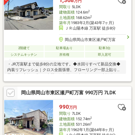
1,368
万円
間取り
5LDK
2
建物面積
124.6m
2
土地面積
168.62m
築年月
1983年2月(築43年7ヶ月)
ＪＲ山陽本線 万富駅 徒歩8分
岡山県岡山市東区瀬戸町万富
2階建て
駐車場あり
駐車3台
システムキッチン
所有権
即入居可
・JR万富駅まで徒歩8分の立地です。◆水回りすべて新品交換◆
内装リフレッシュ｜クロス全面張替、フローリング一部上貼り、
畳表替え実施。明るく上質な住空間に仕上げました。◆設備も丁
寧に更新｜玄関、TVモニター付インターホン、分電盤、水栓、排
水口など細部まで交換済。全室照明新設でそのままご入居可能で
岡山県岡山市東区瀬戸町万富 990万円 7LDK
す。◆外装もリニューアル済｜屋根・外壁を塗装済。見た目だけ
でなく耐久性にも配慮しています。【検査済＋瑕疵保険付き｜安
心して住める住まい】◆瑕疵保険加入（構造・雨漏り）◆シロア
990
万円
リ検査実施＋防蟻処理（5年保証）◆火災報知器設置済◆プロに
間取り
7LDK
よるハウスクリーニング実施済です。
2
建物面積
152.74m
2
土地面積
531.26m
築年月
1962年1月(築64年8ヶ月)