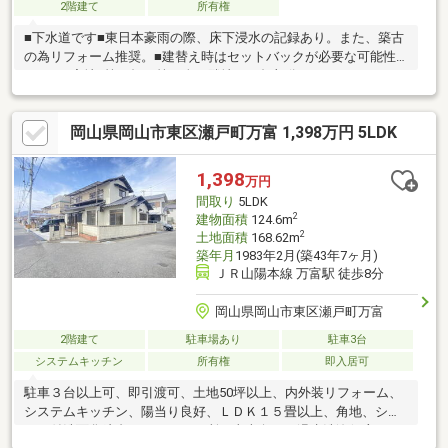
2階建て
所有権
■下水道です■東日本豪雨の際、床下浸水の記録あり。また、築古
の為リフォーム推奨。■建替え時はセットバックが必要な可能性
あり。■宅地2筆、畑１筆（全て隣地） 畑部分227㎡
岡山県岡山市東区瀬戸町万富 1,398万円 5LDK
1,398
万円
間取り
5LDK
2
建物面積
124.6m
2
土地面積
168.62m
築年月
1983年2月(築43年7ヶ月)
ＪＲ山陽本線 万富駅 徒歩8分
岡山県岡山市東区瀬戸町万富
2階建て
駐車場あり
駐車3台
システムキッチン
所有権
即入居可
駐車３台以上可、即引渡可、土地50坪以上、内外装リフォーム、
システムキッチン、陽当り良好、ＬＤＫ１５畳以上、角地、シャ
ワー付洗面化粧台、トイレ２ヶ所、東南向き、温水洗浄便座、Ｔ