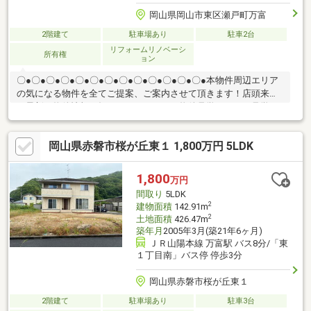
岡山県岡山市東区瀬戸町万富
2階建て
駐車場あり
駐車2台
リフォームリノベーシ
所有権
ョン
〇●〇●〇●〇●〇●〇●〇●〇●〇●〇●〇●〇●〇●本物件周辺エリア
の気になる物件を全てご提案、ご案内させて頂きます！店頭来店
で最新の物件情報を知りたい！まとめて物件見学ができる見学ツ
アーは【その場で確定！ 見学予約する（無料）からご予約下さ
い】〇●〇●〇●〇●〇●〇●〇●〇●〇●〇●〇●〇●〇●●2026年2月リ
岡山県赤磐市桜が丘東１ 1,800万円 5LDK
フォーム完成●駐車2台可能♪●本日の内覧可能です！お気軽にお問
い合わせください。他にも「これはどんな物件？」「住所が知り
たい」など、お気兼ねなくお問い合わせください。物件ごとでは
1,800
万円
なく、お客様ごとに担当者がサポートさせていただきます。
間取り
5LDK
2
建物面積
142.91m
2
土地面積
426.47m
築年月
2005年3月(築21年6ヶ月)
ＪＲ山陽本線 万富駅 バス8分/「東
１丁目南」バス停 停歩3分
岡山県赤磐市桜が丘東１
2階建て
駐車場あり
駐車3台