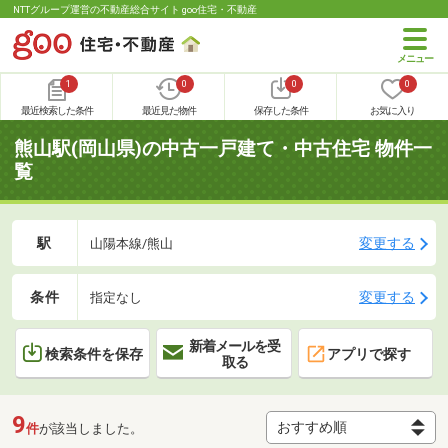
NTTグループ運営の不動産総合サイト goo住宅・不動産
1
0
0
0
最近検索した条件
最近見た物件
保存した条件
お気に入り
熊山駅(岡山県)の中古一戸建て・中古住宅 物件一
覧
駅
変更する
山陽本線/熊山
条件
変更する
指定なし
新着メールを受
検索条件を保存
アプリで探す
取る
9
件
が該当しました。