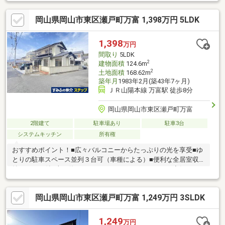
Ｖモニタ付インターホン、通風良好、平坦地※弊社HPも必ずご覧
ください。 物件によって各種サービス等お得な情報がございま
岡山県岡山市東区瀬戸町万富 1,398万円 5LDK
す！！※不動産及び不動産取引に関すご質問等は、お気軽にご連
絡下さい。 また資金計画や住宅ローン等のご相談もお待ちして
おります。 お客様一人一人の住まい探しを、ご希望に沿った形
1,398
万円
でお手伝い致します！！
間取り
5LDK
2
建物面積
124.6m
2
土地面積
168.62m
築年月
1983年2月(築43年7ヶ月)
ＪＲ山陽本線 万富駅 徒歩8分
岡山県岡山市東区瀬戸町万富
2階建て
駐車場あり
駐車3台
システムキッチン
所有権
おすすめポイント！■広々バルコニーからたっぷりの光を享受■ゆ
とりの駐車スペース並列３台可（車種による）■便利な全居室収
納スペース付■火を使わないＩＨクッキングヒーターで空気もク
リーン■環境と家計に優しいオール電化住宅■緑豊かな閑静な住宅
地は子育て家族にぴったり■リフォーム箇所・キッチン交換・ユ
岡山県岡山市東区瀬戸町万富 1,249万円 3SLDK
ニットバス交換・トイレ交換・フローリング全室張替え・クロス
全室張替え・洗面化粧台交換周辺環境●岡山市立千種小学校まで
約870ｍ（徒歩11分）●万富エバーグリーン公園まで約50ｍ（徒歩
1,249
万円