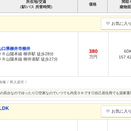
所在地/交通
間取
価格
（駅/バス 所要時間）
建物面
お気に入
山口県柳井市柳井
380
6D
ＪＲ山陽本線 柳井駅 徒歩28分
万円
157.4
ＪＲ山陽本線 柳井港駅 徒歩27分
有権
即入居可
の高台なのでゆったり◎空家なのでいつでも内見ＯＫです◎自己居住用でも貸家運
LDK
お気に入