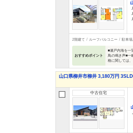
2階建て
ルーフバルコニー
駐車場
■瀬戸内海を一
おすすめポイント
鳥の鳴き声■一
格に関しては、
山口県柳井市柳井 3,180万円 3SL
中古住宅