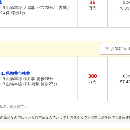
35
城
3D
ＪＲ山陽本線 大畠駅 バス23分/「古城」
万円
70.0
バス停 停歩1分
お気に入
山口県柳井市柳井
380
6D
ＪＲ山陽本線 柳井駅 徒歩28分
万円
157.4
ＪＲ山陽本線 柳井港駅 徒歩27分
有権
即入居可
の高台なのでゆったり◎空家なのでいつでも内見ＯＫです◎自己居住用でも貸家運