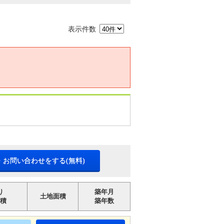
表示件数
・お問い合わせをする(無料)
り
築年月
土地面積
積
築年数