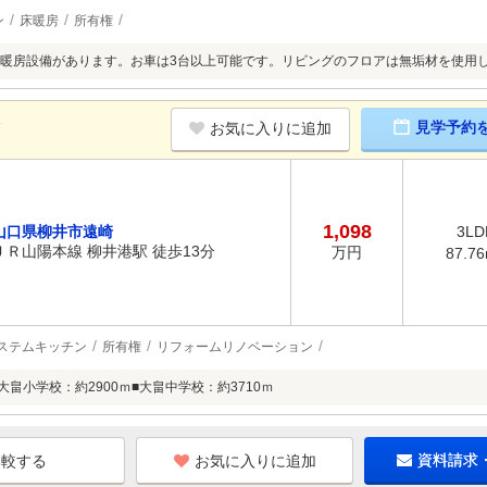
ン
床暖房
所有権
暖房設備があります。お車は3台以上可能です。リビングのフロアは無垢材を使用
K
見学予約
お気に入りに追加
1,098
山口県柳井市遠崎
3LD
ＪＲ山陽本線 柳井港駅 徒歩13分
万円
87.7
ステムキッチン
所有権
リフォームリノベーション
大畠小学校：約2900ｍ■大畠中学校：約3710ｍ
お気に入りに追加
資料請求