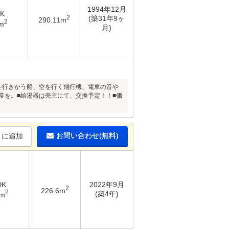
1994年12月
DK
2
(築31年9ヶ
290.11m
2
m
月)
を行きかう船、空を行く飛行機、電車の音や
常を。■給湯器は売主にて、交換予定！！■価
お問い合わせ(無料)
りに追加
DK
2022年9月
2
226.6m
2
(築4年)
7m