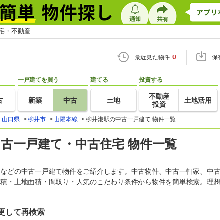
住宅・不動産
0
最近見た物件
保
一戸建てを買う
建てる
投資する
不動産
古
新築
中古
土地
土地活用
投資
>
山口県
>
柳井市
>
山陽本線
>
柳井港駅の中古一戸建て 物件一覧
中古一戸建て・中古住宅 物件一覧
軒家などの中古一戸建て物件をご紹介します。中古物件、中古一軒家、中
面積・土地面積・間取り・人気のこだわり条件から物件を簡単検索。理想
更して再検索