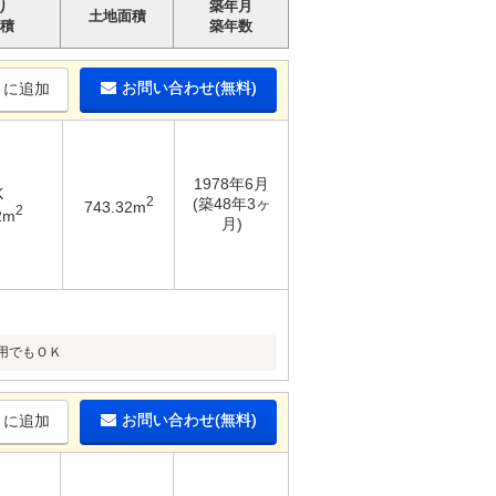
り
築年月
土地面積
積
築年数
お問い合わせ(無料)
りに追加
1978年6月
K
2
(築48年3ヶ
743.32m
2
2m
月)
用でもＯＫ
お問い合わせ(無料)
りに追加