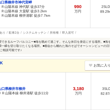
山口県柳井市神代宮岬
990
ＪＲ山陽本線 神代駅 徒歩37分
2SL
ＪＲ山陽本線 大畠駅 徒歩3.2km
万円
89.29
ＪＲ山陽本線 柳井港駅 徒歩7.7km
あり
駐車2台
システムキッチン
所有権
即入居可
望できるルーフバルコニー■海を眺めて過ごす。そんな休日を身近にする場所。■海
瞬一瞬を切り取りたくなる場所。■都会から離れた海のそばでオーシャンビューの日
ご相談可能です♪
DK
お気に入
3,180
山口県柳井市柳井
3SL
ＪＲ山陽本線 柳井港駅 徒歩11分
万円
82.8