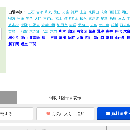
山陽本線：
三石
吉永
和気
熊山
万富
瀬戸
上道
東岡山
高島
西川原
岡山
鴨方
里庄
笠岡
大門
東福山
福山
備後赤坂
松永
東尾道
尾道
糸崎
三原
八本松
瀬野
中野東
安芸中野
海田市
向洋
天神川
広島
新白島
横川
西広
宮島口
前空
大野浦
玖波
大竹
和木
岩国
南岩国
藤生
通津
由宇
神代
大
櫛ケ浜
徳山
新南陽
福川
戸田
富海
防府
大道
四辻
新山口
嘉川
本由良
新下関
幡生
下関
間取り図付き表示
お気に入りに追加
資料請求