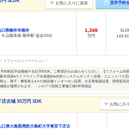
円 5LDK
見学予約
お気に入りに追加
1,349
山口県柳井市柳井
5LD
ＪＲ山陽本線 柳井駅 徒歩10分
万円
143.9
リフォームリノベーション
8/9(日)予約制見学会開催※当日予約OK。ご希望日をお知らせください。【リフォーム
庭木伐採●ライフライン下水道接続●水回りシステムキッチン交換、ユニットバス交
替え、障子・襖張替え●その他設備インターホン設置、火災警報器設置、照明器具
減税が適用されます。・シロアリ防除工事施工後5年間保証
古城 35万円 3DK
お気に入
山口県大島郡周防大島町大字東安下庄古