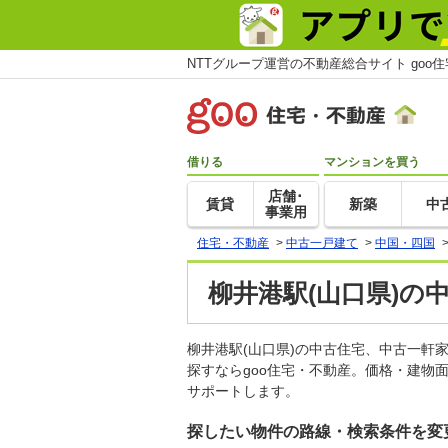
NTTグループ運営の不動産総合サイト goo
借りる
マンションを買う
店舗･
賃貸
新築
中
事業用
住宅・不動産
>
中古一戸建て
>
中国・四国
柳井港駅(山口県)の
柳井港駅(山口県)の中古住宅、中古一
探すならgoo住宅・不動産。価格・建物
サポートします。
探したい物件の路線・検索条件を変