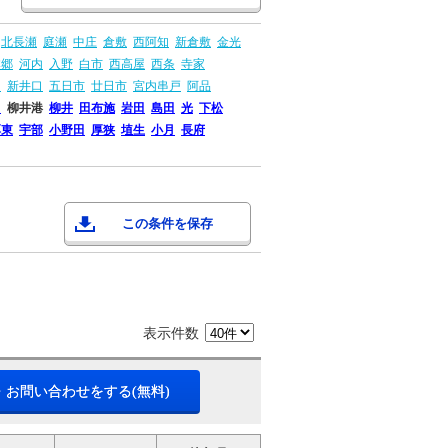
北長瀬
庭瀬
中庄
倉敷
西阿知
新倉敷
金光
本郷
河内
入野
白市
西高屋
西条
寺家
島
新井口
五日市
廿日市
宮内串戸
阿品
畠
柳井港
柳井
田布施
岩田
島田
光
下松
厚東
宇部
小野田
厚狭
埴生
小月
長府
この条件を保存
表示件数
・お問い合わせをする(無料)