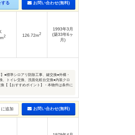
をする
お問い合わせ(無料)
1993年3月
K
2
(築33年6ヶ
126.72m
2
1m
月)
内容】●標準シロアリ防除工事、鍵交換●外構・
換、トイレ交換、洗面化粧台交換●内装クロ
交換【【おすすめポイント】・本物件は条件に
お問い合わせ(無料)
りに追加
1979年4月