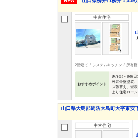
山口県柳井市柳井 1,349万
中古住宅
2階建て
システムキッチン
所有権
8/7(金)～
外装外壁塗装、
おすすめポイント
ス張替え、畳表
より住宅ローン
山口県大島郡周防大島町大字東安下庄
中古住宅