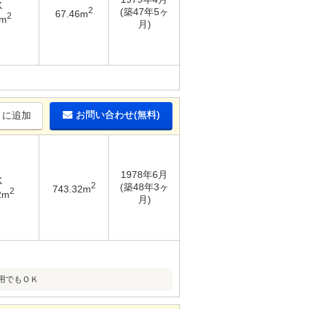
K
2
(築47年5ヶ
67.46m
2
3m
月)
お問い合わせ(無料)
りに追加
1978年6月
K
2
(築48年3ヶ
743.32m
2
2m
月)
用でもＯＫ