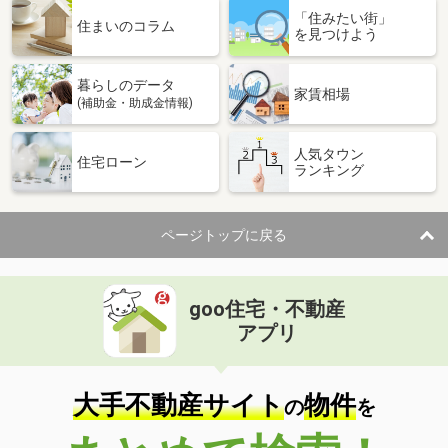
「住みたい街」
住まいのコラム
を見つけよう
暮らしのデータ
家賃相場
(補助金・助成金情報)
人気タウン
住宅ローン
ランキング
ページトップに戻る
goo住宅・不動産
アプリ
大手不動産サイト
物件
の
を