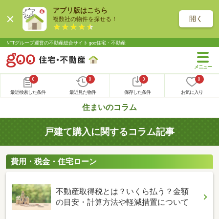
アプリ版はこちら
開く
複数社の物件を探せる！
NTTグループ運営の不動産総合サイト goo住宅・不動産
0
0
0
0
最近検索した条件
最近見た物件
保存した条件
お気に入り
住まいのコラム
戸建て購入に関するコラム記事
費用・税金・住宅ローン
不動産取得税とは？いくら払う？金額
の目安・計算方法や軽減措置について