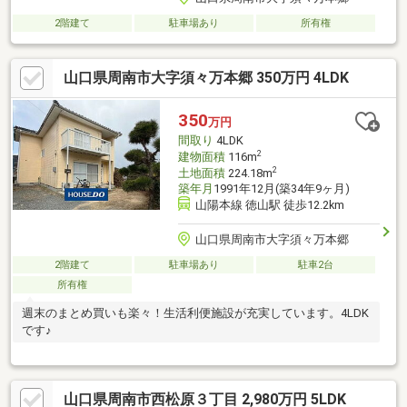
2階建て
駐車場あり
所有権
山口県周南市大字須々万本郷 350万円 4LDK
350
万円
間取り
4LDK
2
建物面積
116m
2
土地面積
224.18m
築年月
1991年12月(築34年9ヶ月)
山陽本線 徳山駅 徒歩12.2km
山口県周南市大字須々万本郷
2階建て
駐車場あり
駐車2台
所有権
週末のまとめ買いも楽々！生活利便施設が充実しています。4LDK
です♪
山口県周南市西松原３丁目 2,980万円 5LDK