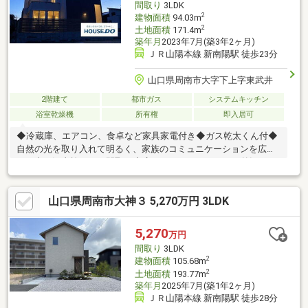
間取り
3LDK
2
建物面積
94.03m
2
土地面積
171.4m
築年月
2023年7月(築3年2ヶ月)
ＪＲ山陽本線 新南陽駅 徒歩23分
山口県周南市大字下上字東武井
2階建て
都市ガス
システムキッチン
浴室乾燥機
所有権
即入居可
◆冷蔵庫、エアコン、食卓など家具家電付き◆ガス乾太くん付◆
自然の光を取り入れて明るく、家族のコミュニケーションを広げ
る工夫が沢山施された間取り◆広々としたバルコニーは外観もオ
シャレ【ハウスドゥ下松の仲介】■ご家計に合った住宅ローン返
済プラン＆銀行住宅ローン商品をご提案■住宅ローン事前審査～
山口県周南市大神３ 5,270万円 3LDK
融資実行までお手伝いさせていただきます。■新築住宅の追加工
事（網戸やカーテンレールなど）も住宅ローンに組み込み可能で
す。【返済例】借入額：4400万円 35年返済 年利0.7％の場合
5,270
万円
（1）月々：118149円 ボーナスなし（2）月々：100963円 ボー
間取り
3LDK
ナス：103244円（年2回）
2
建物面積
105.68m
2
土地面積
193.77m
築年月
2025年7月(築1年2ヶ月)
ＪＲ山陽本線 新南陽駅 徒歩28分