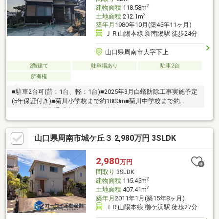
2
建物面積
118.58m
2
土地面積
212.1m
築年月
1980年10月(築45年11ヶ月)
ＪＲ山陽本線 新南陽駅 徒歩24分
山口県周南市大字下上
2階建て
駐車場あり
駐車2台
所有権
■駐車2台可(普：1台、軽：1台)■2025年3月白蟻防除工事実施予定
(5年保証付き)■菊川小学校まで約1800m■菊川中学校まで約
2600m■防長交通「大神」停まで徒歩約6分
山口県周南市城ケ丘３ 2,980万円 3SLDK
2,980
万円
間取り
3SLDK
2
建物面積
115.45m
2
土地面積
407.41m
築年月
2011年1月(築15年8ヶ月)
ＪＲ山陽本線 櫛ケ浜駅 徒歩27分