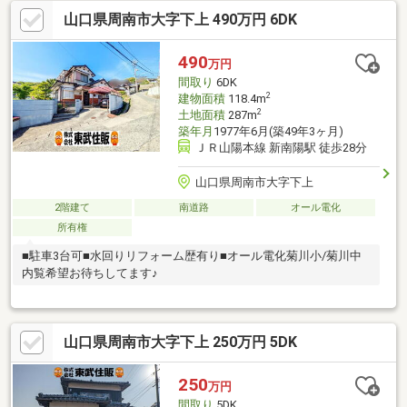
住宅地◆通風良好◆全居室フローリング◆ウッドデッキ◆パント
山口県周南市大字下上 490万円 6DK
リー（食器・食品の収納庫）◆ＩＨクッキングヒーター◆平坦地
◆食器洗乾燥機◆周辺交通量少なめ◆オール電化◆高機能トイレ
490
万円
間取り
6DK
2
建物面積
118.4m
2
土地面積
287m
築年月
1977年6月(築49年3ヶ月)
ＪＲ山陽本線 新南陽駅 徒歩28分
山口県周南市大字下上
2階建て
南道路
オール電化
所有権
■駐車3台可■水回りリフォーム歴有り■オール電化菊川小/菊川中
内覧希望お待ちしてます♪
山口県周南市大字下上 250万円 5DK
250
万円
間取り
5DK