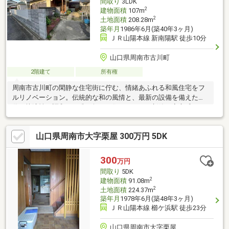
間取り
3LDK
2
建物面積
107m
2
土地面積
208.28m
築年月
1986年6月(築40年3ヶ月)
ＪＲ山陽本線 新南陽駅 徒歩10分
山口県周南市古川町
2階建て
所有権
周南市古川町の閑静な住宅街に佇む、情緒あふれる和風住宅をフ
ルリノベーション。伝統的な和の風情と、最新の設備を備えた現
代の快適性が調和する唯一無二の住まいです。新築の安心感を、
中古ならではの価格で実現。
山口県周南市大字栗屋 300万円 5DK
300
万円
間取り
5DK
2
建物面積
91.08m
2
土地面積
224.37m
築年月
1978年6月(築48年3ヶ月)
ＪＲ山陽本線 櫛ケ浜駅 徒歩23分
山口県周南市大字栗屋