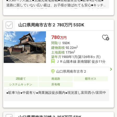
■大和ハウス施工■太陽光発電搭載■長期優良住宅■駐車4台可能■
道路に面していない広い庭は、お子様が遊ばれても安心■キッチ
ンに住宅用自動消火装置「ケスジャン」の設置ありで安心■富田
西小学校まで約1600ｍ、徒歩約20分■富田中学校まで約2100ｍ、
徒歩約27分
山口県周南市古市２ 780万円 5SDK
780
万円
間取り
5SDK
2
建物面積
92.22m
2
土地面積
175m
築年月
1900年1月(築126年8ヶ月)
ＪＲ山陽本線 新南陽駅 徒歩11分
山口県周南市古市２
2階建て
南道路
都市ガス
システムキッチン
所有権
●駐車1台●中庭有り●商業施設徒歩圏内●現況渡し富田西小/富田中