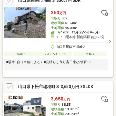
山口県周南市川崎３ 350万円 5DK
350
万円
間取り
5DK
2
建物面積
61.74m
2
土地面積
95.48m
築年月
1969年12月(築56年9ヶ月)
ＪＲ山陽本線 新南陽駅 徒歩22分
山口県周南市川崎３
2階建て
システムキッチン
所有権
■駐車1台（車種による）■見晴らし良好富田東小/富田中
山口県下松市瑞穂町３ 3,650万円 3SLDK
3,650
万円
間取り
3SLDK
2
建物面積
100.81m
2
土地面積
201.24m