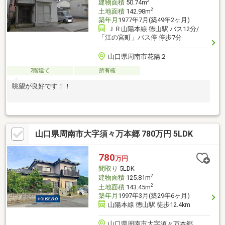
2
建物面積
50.74m
2
土地面積
142.98m
築年月
1977年7月(築49年2ヶ月)
ＪＲ山陽本線 徳山駅 バス12分/
「江の宮町」バス停 停歩7分
山口県周南市花陽２
2階建て
所有権
眺望が良好です！！
山口県周南市大字須々万本郷 780万円 5LDK
780
万円
間取り
5LDK
2
建物面積
125.81m
2
土地面積
143.45m
築年月
1997年3月(築29年6ヶ月)
山陽本線 徳山駅 徒歩12.4km
山口県周南市大字須々万本郷