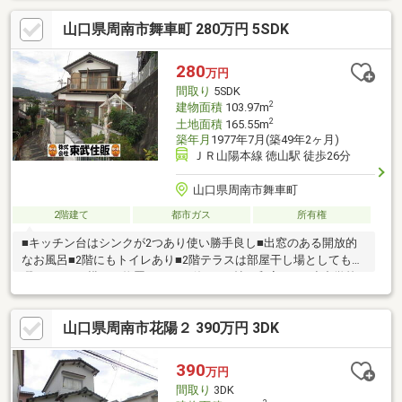
山口県周南市舞車町 280万円 5SDK
280
万円
間取り
5SDK
2
建物面積
103.97m
2
土地面積
165.55m
築年月
1977年7月(築49年2ヶ月)
ＪＲ山陽本線 徳山駅 徒歩26分
山口県周南市舞車町
2階建て
都市ガス
所有権
■キッチン台はシンクが2つあり使い勝手良し■出窓のある開放的
なお風呂■2階にもトイレあり■2階テラスは部屋干し場としても活
躍■キッチン横には物置としても使える3帖の和室あり■小中学校
共に徒歩10分圏内の立地■近隣に月極駐車場有り■徳山小/岐陽中
徳山小学校まで約800m岐陽中学校まで約650m※敷地内車両進入不
山口県周南市花陽２ 390万円 3DK
可（近隣に月極有り）
390
万円
間取り
3DK