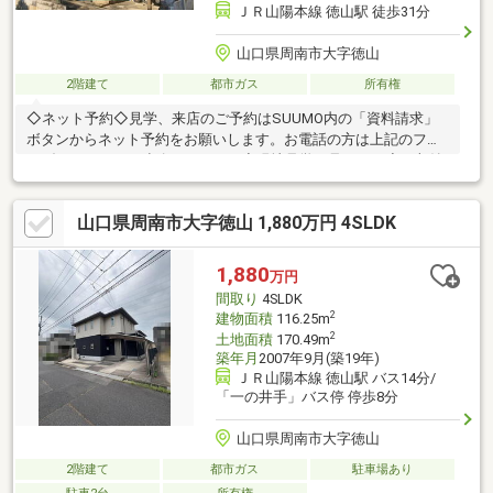
ＪＲ山陽本線 徳山駅 徒歩31分
山口県周南市大字徳山
2階建て
都市ガス
所有権
◇ネット予約◇見学、来店のご予約はSUUMO内の「資料請求」
ボタンからネット予約をお願いします。お電話の方は上記のフリ
ーダイヤルまでご連絡ください。◇現地見学の見どころ◇・収納
の位置や陽当たりを現地でお確かめください・スマートフォンや
デジカメで物件を撮影いただくことも可能です【なんでもご相談
山口県周南市大字徳山 1,880万円 4SLDK
ください！】・家を買うにはどのくらいの期間と費用がかかるの
かしら？・マンションと戸建はどちらがいいの？・他にも借入が
あるけど、住宅ローンが組めるか不安だわ… など土日は勿論、平
1,880
万円
日夕方からのご見学・ご相談もできます。お気軽にご相談くださ
間取り
4SLDK
い。
2
建物面積
116.25m
2
土地面積
170.49m
築年月
2007年9月(築19年)
ＪＲ山陽本線 徳山駅 バス14分/
「一の井手」バス停 停歩8分
山口県周南市大字徳山
2階建て
都市ガス
駐車場あり