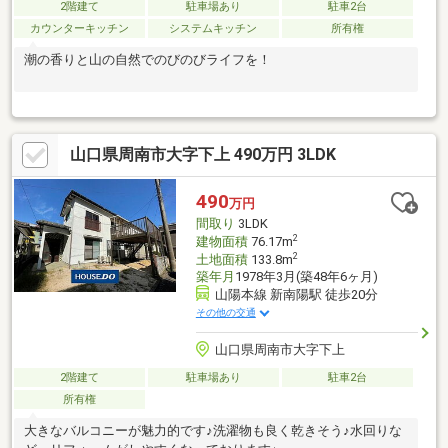
2階建て
駐車場あり
駐車2台
カウンターキッチン
システムキッチン
所有権
潮の香りと山の自然でのびのびライフを！
山口県周南市大字下上 490万円 3LDK
490
万円
間取り
3LDK
2
建物面積
76.17m
2
土地面積
133.8m
築年月
1978年3月(築48年6ヶ月)
山陽本線 新南陽駅 徒歩20分
その他の交通
山口県周南市大字下上
2階建て
駐車場あり
駐車2台
所有権
大きなバルコニーが魅力的です♪洗濯物も良く乾きそう♪水回りな