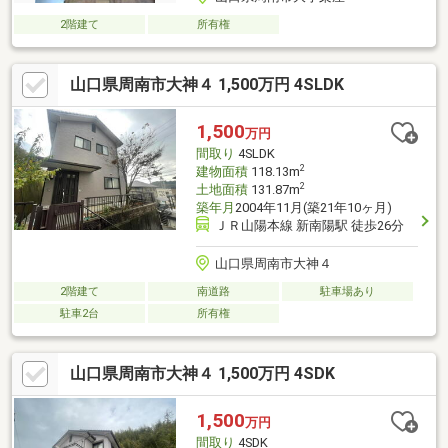
2階建て
所有権
山口県周南市大神４ 1,500万円 4SLDK
1,500
万円
間取り
4SLDK
2
建物面積
118.13m
2
土地面積
131.87m
築年月
2004年11月(築21年10ヶ月)
ＪＲ山陽本線 新南陽駅 徒歩26分
山口県周南市大神４
2階建て
南道路
駐車場あり
駐車2台
所有権
山口県周南市大神４ 1,500万円 4SDK
1,500
万円
間取り
4SDK