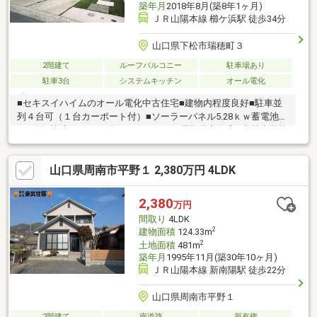
築年月
2018年8月(築8年1ヶ月)
ＪＲ山陽本線 櫛ケ浜駅 徒歩34分
山口県下松市瑞穂町３
2階建て
ルーフバルコニー
駐車場あり
駐車3台
システムキッチン
オール電化
■セキスイハイムのオール電化中古住宅■建物内程度良好■駐車並
列４台可（１台カーポート付）■ソーラーパネル5.28ｋｗ蓄電池5
ｋｗ付■快適エアリー付き（1Ｆのみ）■長期優良住宅■中村小学校
まで約750m■末武中学校まで約750m■ダイソー下松末武店まで約
290m■マクドナルド下松店まで約350m■セブンイレブン下松潮音
山口県周南市平野１ 2,380万円 4LDK
町店まで約450m■みずほ郵便局まで約700m
2,380
万円
間取り
4LDK
2
建物面積
124.33m
2
土地面積
481m
築年月
1995年11月(築30年10ヶ月)
ＪＲ山陽本線 新南陽駅 徒歩22分
山口県周南市平野１
2階建て
南道路
所有権