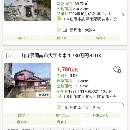
2
建物面積
139.72m
2
土地面積
204.29m
築年月
2004年10月(築21年11ヶ月)
ＪＲ山陽本線 新南陽駅 徒歩26分
山口県周南市大神４
2階建て
南道路
所有権
山口県周南市大字久米 1,780万円 4LDK
1,780
万円
間取り
4LDK
2
建物面積
119.24m
2
土地面積
181.57m
築年月
1993年11月(築32年10ヶ月)
ＪＲ山陽本線 櫛ケ浜駅 徒歩32分
山口県周南市大字久米
2階建て
都市ガス
駐車場あり
駐車3台
所有権