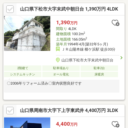
山口県下松市大字末武中朝日台 1,390万円 4LDK
1,390
万円
間取り
4LDK
2
建物面積
100.2m
2
土地面積
166.05m
築年月
1994年4月(築32年5ヶ月)
ＪＲ山陽本線 櫛ケ浜駅 徒歩30分
山口県下松市大字末武中朝日台
2階建て
駐車場あり
駐車2台
システムキッチン
オール電化
床暖房
〇2006年リフォーム済み〇室内状態良好です
山口県周南市大字下上字東武井 4,400万円 3LDK
4,400
万円