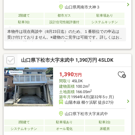
山口県周南市大神３
2階建て
都市ガス
駐車場あり
駐車3台
設計住宅性能評価付
システムキッチン
本物件は現在商談中（8月23日迄）のため、１番順位での申込は
受け付けておりません。※建物のご見学は可能です。詳しくはお
気軽にお問い合わせください。【ミサワホーム】SUUMOからの
WEB見学予約でAmazonギフトカード3000円分プレゼント！
【2026年4月1日～9月30日までの来場が対象】SUUMO（WEB）か
山口県下松市大字末武中 1,390万円 4SLDK
ら初めての見学予約＆ご来場でAmazonギフトカード3000円分を
もれなくプレゼント！※1家族1回まで※将来的に住まいづくりを検
討の方限定で、未成年・学生の方は除きます。※詳細は「プレゼ
1,390
万円
ント情報」をご確認ください。
間取り
4SLDK
2
建物面積
100.2m
2
土地面積
166.05m
築年月
1994年4月(築32年5ヶ月)
山陽本線 櫛ケ浜駅 徒歩27分
山口県下松市大字末武中
2階建て
駐車場あり
駐車2台
システムキッチン
オール電化
床暖房