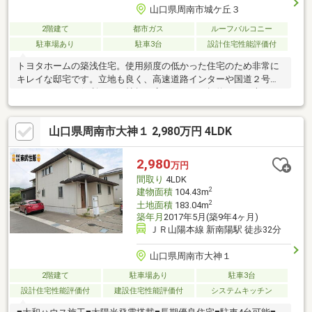
山口県周南市城ケ丘３
2階建て
都市ガス
ルーフバルコニー
駐車場あり
駐車3台
設計住宅性能評価付
トヨタホームの築浅住宅。使用頻度の低かった住宅のため非常に
キレイな邸宅です。立地も良く、高速道路インターや国道２号線
へのアクセスも便利。２３帖超の広々ＬＤＫ。幅約４Ｍの大きな
窓が目を引きます。２Ｆ居室３部屋全てにウォークインクローゼ
ット。書斎などにもピッタリな小部屋もあります。一部リフォー
山口県周南市大神１ 2,980万円 4LDK
ムを予定しています(庭、壁紙、照明など)※敷地の半分が法面。有
効面積が約200㎡となります。※法面の一部土砂災害イエロー及び
レッド（建物エリアは含まれていません）
2,980
万円
間取り
4LDK
2
建物面積
104.43m
2
土地面積
183.04m
築年月
2017年5月(築9年4ヶ月)
ＪＲ山陽本線 新南陽駅 徒歩32分
山口県周南市大神１
2階建て
駐車場あり
駐車3台
設計住宅性能評価付
建設住宅性能評価付
システムキッチン