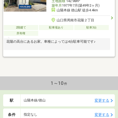
2
土地面積
142.98m
築年月
1977年7月(築49年2ヶ月)
山陽本線 徳山駅 徒歩4.4km
山口県周南市花陽２丁目
2階建て
駐車場あり
駐車3台
所有権
花陽の高台にあるお家。車種によっては4台駐車可能です♪
1～10
件
駅
変更する
山陽本線/徳山
条件
変更する
指定なし