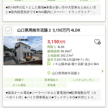
■約145坪の広々とした敷地■来客が多い方や大型車をとめたい方
に■室内程度良好です■1km圏内にスーパ―・ドラッグストア・コ
ンビニ■南向き日当・通風良好■小学校まで約500ｍで通学も安心
山口県周南市花陽２ 3,150万円 4LDK
3,150
万円
間取り
4LDK
2
建物面積
99.36m
2
土地面積
262.27m
築年月
2017年2月(築9年7ヶ月)
ＪＲ山陽本線 櫛ケ浜駅 徒歩3.5km
山口県周南市花陽２
2階建て
駐車場あり
システムキッチン
オール電化
所有権
■築浅オール電化■ソーラーパネルと蓄電池付■駐車複数台可（カ
ーポート付）■バイク用車庫あり■ウッドデッキ付■1F2Fにトイレ
有り■日当たり良好■近隣施設充実■秋月小学校まで約1000m■秋月
中学校まで約1300m■防長交通「瀬戸見町」停まで徒歩約4分