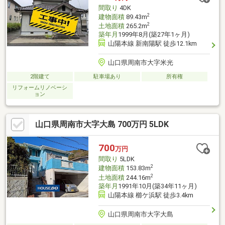
間取り
4DK
2
建物面積
89.43m
2
土地面積
265.2m
築年月
1999年8月(築27年1ヶ月)
山陽本線 新南陽駅 徒歩12.1km
山口県周南市大字米光
2階建て
駐車場あり
所有権
リフォームリノベーシ
ョン
山口県周南市大字大島 700万円 5LDK
700
万円
間取り
5LDK
2
建物面積
153.83m
2
土地面積
244.16m
築年月
1991年10月(築34年11ヶ月)
山陽本線 櫛ケ浜駅 徒歩3.4km
山口県周南市大字大島