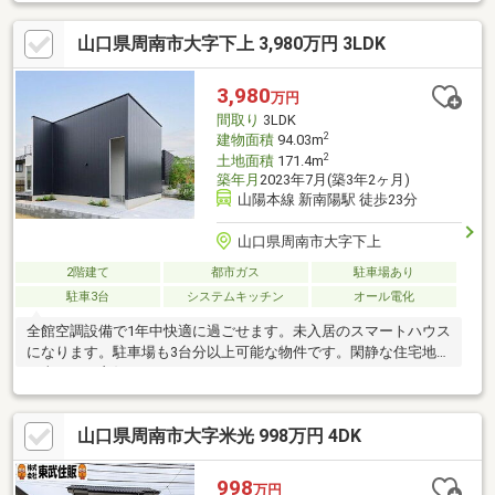
山口県周南市大字下上 3,980万円 3LDK
3,980
万円
間取り
3LDK
2
建物面積
94.03m
2
土地面積
171.4m
築年月
2023年7月(築3年2ヶ月)
山陽本線 新南陽駅 徒歩23分
山口県周南市大字下上
2階建て
都市ガス
駐車場あり
駐車3台
システムキッチン
オール電化
全館空調設備で1年中快適に過ごせます。未入居のスマートハウス
になります。駐車場も3台分以上可能な物件です。閑静な住宅地で
日当たりも良好です。
山口県周南市大字米光 998万円 4DK
998
万円