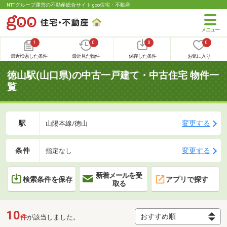
NTTグループ運営の不動産総合サイト goo住宅・不動産
1
0
0
0
最近検索した条件
最近見た物件
保存した条件
お気に入り
徳山駅(山口県)の中古一戸建て・中古住宅 物件一
覧
駅
変更する
山陽本線/徳山
条件
変更する
指定なし
新着メールを受
検索条件を保存
アプリで探す
取る
10
件
が該当しました。