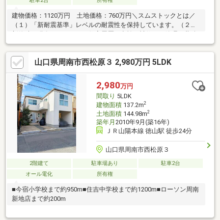
駐車2台
所有権
建物価格：1120万円 土地価格：760万円＼スムストックとは／
（１）「新耐震基準」レベルの耐震性を保持しています。（２）
新築時～現在に至るまでの住宅履歴（点検・補修）を管理・蓄積
しています。（３）５０年以上のメンテナンスプログラムに対
応。住宅購入後もそのまま引き継ぐことが可能です。■積水ハウ
山口県周南市西松原３ 2,980万円 5LDK
ス施工■2台駐車可■平成２２年（登記簿上建築月日不詳）１階和
室及び納戸部分増築（７．３９㎡）【周辺環境】・クスリ岩崎チ
ェーン徳山一の井手店まで徒歩約13分（約1010ｍ）・コープここ
2,980
万円
ととくやま店まで徒歩約19分（約1510ｍ）・徳山動物園まで徒歩
間取り
5LDK
約20分（約1530ｍ）
2
建物面積
137.2m
2
土地面積
144.98m
築年月
2010年9月(築16年)
ＪＲ山陽本線 徳山駅 徒歩24分
山口県周南市西松原３
2階建て
駐車場あり
駐車2台
オール電化
所有権
■今宿小学校まで約950m■住吉中学校まで約1200m■ローソン周南
新地店まで約200m