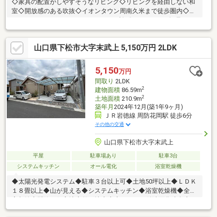
◇家具の配置がしやすそうなリビング◇リビングを経由しない和
室◇開放感のある吹抜◇イオンタウン周南久米まで徒歩圏内◇ウ
ォークインクローゼットハウスドゥ下松《0833-48-6111》見るだ
け・聞くだけOK！お気軽にお問合せください♪◇◆不動産に関す
ること、何でもご相談下さい！◆◇住宅ローンの仕組みから、住
山口県下松市大字末武上 5,150万円 2LDK
み替えのご相談やリフォーム等のご紹介まで！住宅ローンに不安
がある方も、お気軽にご相談ください。様々な事例を担当してき
た経験豊富なエージェントがご成約後もしっかりサポートさせて
5,150
万円
いただきます！◇◆ご家族でご来店ください！◆◇キッズスペー
間取り
2LDK
ス完備！
2
建物面積
86.59m
2
土地面積
210.9m
築年月
2024年12月(築1年9ヶ月)
ＪＲ岩徳線 周防花岡駅 徒歩6分
その他の交通
山口県下松市大字末武上
平屋
駐車場あり
駐車3台
システムキッチン
オール電化
浴室乾燥機
◆太陽光発電システム◆駐車３台以上可◆土地50坪以上◆ＬＤＫ
１８畳以上◆山が見える◆システムキッチン◆浴室乾燥機◆全居
室収納◆閑静な住宅地◆整形地◆庭◆シャワー付洗面化粧台◆セ
キュリティ充実◆ロフト◆ＴＶモニタ付インターホン◆緑豊かな