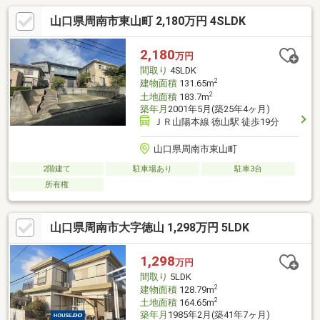
山口県周南市東山町 2,180万円 4SLDK
2,180
万円
間取り
4SLDK
2
建物面積
131.65m
2
土地面積
183.7m
築年月
2001年5月(築25年4ヶ月)
ＪＲ山陽本線 徳山駅 徒歩19分
山口県周南市東山町
2階建て
駐車場あり
駐車3台
所有権
山口県周南市大字徳山 1,298万円 5LDK
1,298
万円
間取り
5LDK
2
建物面積
128.79m
2
土地面積
164.65m
築年月
1985年2月(築41年7ヶ月)