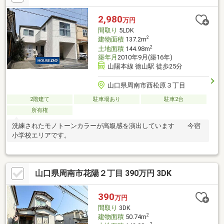
2,980
万円
間取り
5LDK
2
建物面積
137.2m
2
土地面積
144.98m
築年月
2010年9月(築16年)
山陽本線 徳山駅 徒歩25分
山口県周南市西松原３丁目
2階建て
駐車場あり
駐車2台
所有権
洗練されたモノトーンカラーが高級感を演出しています 今宿
小学校エリアです。
山口県周南市花陽２丁目 390万円 3DK
390
万円
間取り
3DK
2
建物面積
50.74m