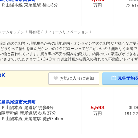
ＪＲ山陽本線 東尾道駅 徒歩3分
万円
72.51
ステムキッチン
所有権
リフォームリノベーション
金計画のご相談・現地集合からの現地案内・オンラインでのご相談など様々なご要
●〇どうやって物件を選んだらいいの？住宅ローンってどこがいいの？無理なく返済
い物と言われています。買う際の不安や悩みを解決し、納得のいく家選びができる
いさせていただきます〇●〇●〇☆ ☆資金計画から購入の流れまで不動産アドバイザ
DK
見学予約
お気に入りに追加
広島県尾道市天満町
5,593
ＪＲ山陽本線 尾道駅 徒歩9分
3LD
山陽新幹線 新尾道駅 徒歩37分
万円
191.2
ＪＲ山陽本線 東尾道駅 徒歩7.4km