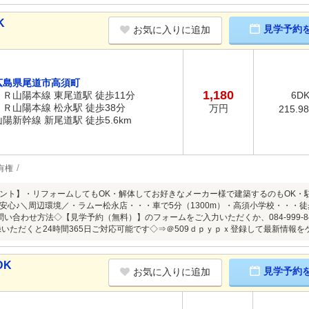
K
見学予約
お気に入りに追加
広島県尾道市高須町
1,180
ＪＲ山陽本線 東尾道駅 徒歩11分
6D
ＪＲ山陽本線 松永駅 徒歩38分
万円
215.9
山陽新幹線 新尾道駅 徒歩5.6km
有権
ント】・リフォームしてもOK・解体してお好きなメーカー様で建築するのもOK・
安心♪＼周辺環境／・ラムー松永店・・・車で5分（1300m）・高須小学校・・・徒
お問い合わせ方法◇【見学予約（無料）】のフォームをご入力いただくか、084-999-
登録いただくと24時間365日ご対応可能です◇⇒＠509ｄｐｙｐｘ登録して最新情報を
DK
見学予約
お気に入りに追加