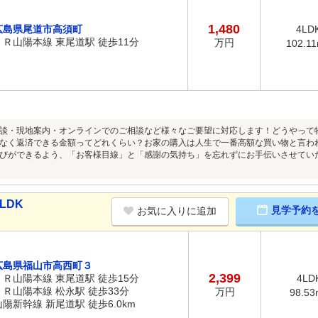
1,480
広島県尾道市高須町
4LD
ＪＲ山陽本線 東尾道駅 徒歩11分
万円
102.1
談・現地案内・オンラインでのご相談など様々なご要望に対応します！どうやって
なく返済できる金額ってどれくらい？お家の購入は人生で一番高額な買い物と言わ
びができるよう、「お客様目線」と「感謝の気持ち」を忘れずにお手伝いさせてい
LDK
見学予約
お気に入りに追加
広島県福山市高西町３
2,399
ＪＲ山陽本線 東尾道駅 徒歩15分
4LD
ＪＲ山陽本線 松永駅 徒歩33分
万円
98.53
山陽新幹線 新尾道駅 徒歩6.0km