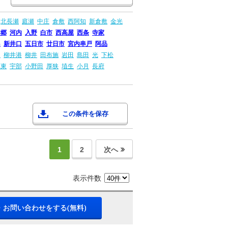
北長瀬
庭瀬
中庄
倉敷
西阿知
新倉敷
金光
本郷
河内
入野
白市
西高屋
西条
寺家
島
新井口
五日市
廿日市
宮内串戸
阿品
畠
柳井港
柳井
田布施
岩田
島田
光
下松
厚東
宇部
小野田
厚狭
埴生
小月
長府
この条件を保存
1
2
次へ
表示件数
・お問い合わせをする(無料)