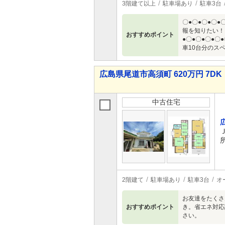
3階建て以上
駐車場あり
駐車3台
〇●〇●〇●〇
報を知りたい！
おすすめポイント
●〇●〇●〇●
車10台分のス
広島県尾道市高須町 620万円 7DK
中古住宅
2階建て
駐車場あり
駐車3台
オ
お友達をたくさ
おすすめポイント
き。省エネ対応
さい。