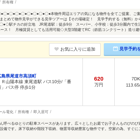
所有権
●〇●〇●〇●〇●〇●〇●〇●〇●〇●本物件周辺エリアの気になる物件を全てご提案、
まとめて物件見学ができる見学ツアーは【その場確定！ 見学予約する（無料）からご
〇●〇●◇駅チカの好立地 JR尾道駅：徒歩9分 スーパー、小学校：徒歩3分圏内で生
ペース！ 月極賃貸としても活用可能◇大型3階建てRC（鉄筋コンクリート）造り建
見学予約
お気に入りに追加
広島県尾道市高須町
620
7DK
ＪＲ山陽本線 東尾道駅 バス10分/「番
万円
113.6
所」バス停 停歩1分
ール電化
所有権
即入居可
ん呼べるゆとりの駐車スペースがあります。広々としたお庭でお子さんものびのび
設備です。床下収納や階段下収納、物置等収納豊富な物件です。空家の為、すぐに