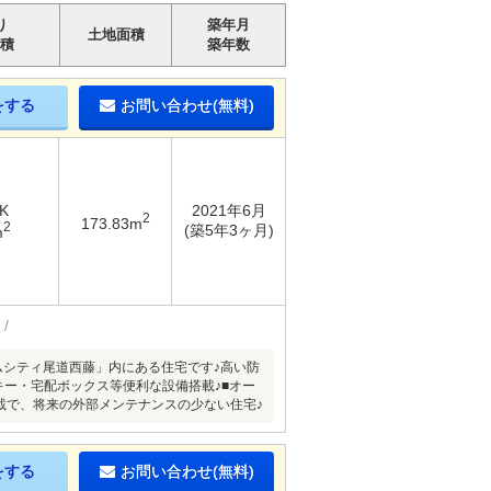
り
築年月
土地面積
積
築年数
をする
お問い合わせ(無料)
K
2021年6月
2
173.83m
2
(築5年3ヶ月)
m
ムシティ尾道西藤」内にある住宅です♪高い防
キー・宅配ボックス等便利な設備搭載♪■オー
搭載で、将来の外部メンテナンスの少ない住宅♪
をする
お問い合わせ(無料)