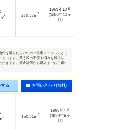
1969年10月
K
2
(築56年11ヶ
279.87m
2
1m
月)
物件を選んだらいいの？住宅ローンってどこ
れています。買う際の不安や悩みを解決し、
ただきます。資金計画から購入までお手伝い
をする
お問い合わせ(無料)
1996年4月
K
2
(築30年5ヶ
150.31m
2
m
月)