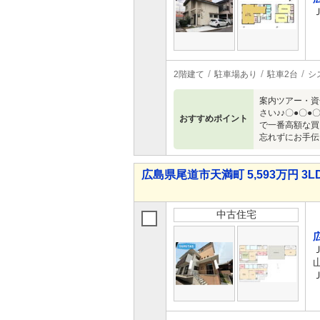
2階建て
駐車場あり
駐車2台
シ
案内ツアー・資
さい♪♪〇●〇
おすすめポイント
で一番高額な買
忘れずにお手伝
広島県尾道市天満町 5,593万円 3L
中古住宅