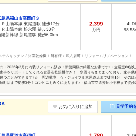
広島県福山市高西町３
2,399
ＪＲ山陽本線 東尾道駅 徒歩17分
4LD
ＪＲ山陽本線 松永駅 徒歩33分
万円
98.53
山陽新幹線 新尾道駅 徒歩6.0km
ステムキッチン
浴室乾燥機
所有権
即入居可
リフォームリノベーション
☆・2026年3月に内装リフォーム済み！新築同様の綺麗なお家です♪・全居室6帖
家事をサポートしてくれる食器洗乾燥機付き！・水回りもまとまっており、家事動
保つことができます♪☆ 周辺環境 ☆・ジョイフル東尾道店まで徒歩1分！そのほ
須町店まで徒歩3分！コンビニも近くにあります♪・福山市立遺芳丘小学校まで徒歩2
DK
見学予約
お気に入りに追加
1,780
広島県尾道市高須町
2LD