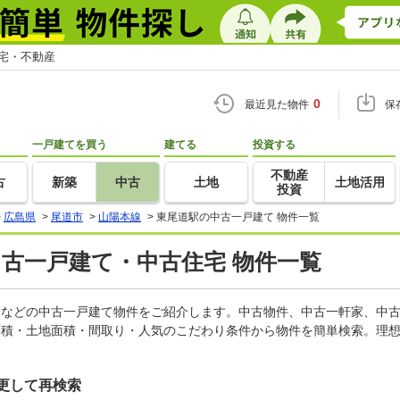
住宅・不動産
0
最近見た物件
保
一戸建てを買う
建てる
投資する
不動産
古
新築
中古
土地
土地活用
投資
>
広島県
>
尾道市
>
山陽本線
>
東尾道駅の中古一戸建て 物件一覧
中古一戸建て・中古住宅 物件一覧
軒家などの中古一戸建て物件をご紹介します。中古物件、中古一軒家、中
面積・土地面積・間取り・人気のこだわり条件から物件を簡単検索。理想
更して再検索