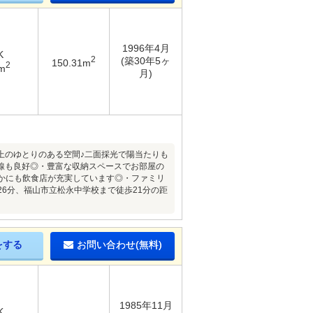
1996年4月
K
2
(築30年5ヶ
150.31m
2
m
月)
以上のゆとりのある空間♪二面採光で陽当たりも
線も良好◎・豊富な収納スペースでお部屋の
かにも飲食店が充実しています◎・ファミリ
6分、福山市立松永中学校まで徒歩21分の距
をする
お問い合わせ(無料)
1985年11月
K