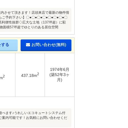
ご案内させて頂きます！店頭来店で最新の物件情
予約下さい】〇●〇●〇●〇●〇●〇●〇●〇
活利便性抜群◇広大な土地（137坪超）に駐
物面積57坪超でゆとりのある居住空間
をする
お問い合わせ(無料)
1974年6月
2
(築52年3ヶ
437.18m
2
5m
月)
遊べます♪うれしいエコキュートシステム付
ご案内可能です！お気軽にお問い合わせくだ