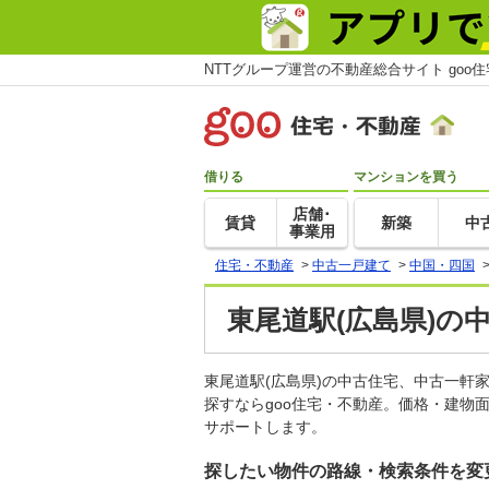
NTTグループ運営の不動産総合サイト goo
借りる
マンションを買う
店舗･
賃貸
新築
中
事業用
住宅・不動産
>
中古一戸建て
>
中国・四国
東尾道駅(広島県)の
東尾道駅(広島県)の中古住宅、中古一
探すならgoo住宅・不動産。価格・建物
サポートします。
探したい物件の路線・検索条件を変