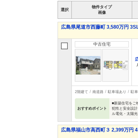
物件タイプ
選択
画像
広島県尾道市西藤町 3,580万円 3S
中古住宅
2階建て
南道路
駐車場あり
駐車
■新築住宅をご
おすすめポイント
犯性と安全設計
ル電化・太陽光
広島県福山市高西町３ 2,399万円 4