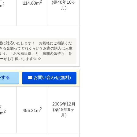
2
(築40年10ヶ
114.89m
2
m
月)
望に対応いたします！！お気軽にご相談くだ
できる金額ってどれくらい？お家の購入は人生
よう、「お客様目線」と「感謝の気持ち」を
ーがお手伝いします☆ ☆
をする
お問い合わせ(無料)
2006年12月
K
2
(築19年9ヶ
455.21m
2
2m
月)