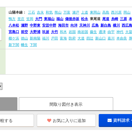
山陽本線：
三石
吉永
和気
熊山
万富
瀬戸
上道
東岡山
高島
西川原
岡山
鴨方
里庄
笠岡
大門
東福山
福山
備後赤坂
松永
東尾道
尾道
糸崎
三原
八本松
瀬野
中野東
安芸中野
海田市
向洋
天神川
広島
新白島
横川
西広
宮島口
前空
大野浦
玖波
大竹
和木
岩国
南岩国
藤生
通津
由宇
神代
大
櫛ケ浜
徳山
新南陽
福川
戸田
富海
防府
大道
四辻
新山口
嘉川
本由良
新下関
幡生
下関
間取り図付き表示
お気に入りに追加
資料請求