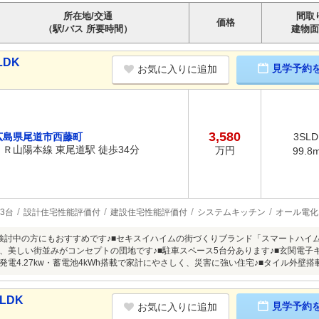
所在地/交通
間取
価格
（駅/バス 所要時間）
建物面
LDK
見学予約
お気に入りに追加
3,580
広島県尾道市西藤町
3SLD
ＪＲ山陽本線 東尾道駅 徒歩34分
万円
99.8
3台
設計住宅性能評価付
建設住宅性能評価付
システムキッチン
オール電化
検討中の方にもおすすめです♪■セキスイハイムの街づくりブランド「スマートハイ
、美しい街並みがコンセプトの団地です♪■駐車スペース5台分あります♪■玄関電子
発電4.27kw・蓄電池4kWh搭載で家計にやさしく、災害に強い住宅♪■タイル外壁
LDK
見学予約
お気に入りに追加