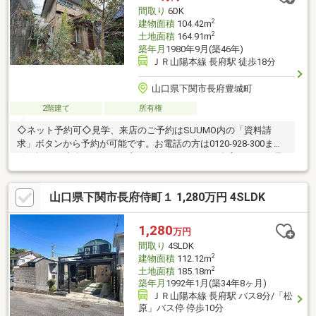
間取り
6DK
2
建物面積
104.42m
2
土地面積
164.91m
築年月
1980年9月(築46年)
ＪＲ山陽本線 長府駅 徒歩18分
山口県下関市長府豊城町
2階建て
所有権
◇ネット予約可◇見学、来店のご予約はSUUMO内の「資料請
求」ボタンから予約が可能です。お電話の方は0120-928-300まで
お気軽にご連絡ください。土日はもちろん平日の夕方からのご見
学・ご相談も承っております。◇現地見学の見どころ◇・収納の
位置や陽当たりを現地でお確かめください・スマートフォンやデ
山口県下関市長府侍町１ 1,280万円 4SLDK
ジカメで物件を撮影いただくことも可能です【どんなことでもご
相談ください！】・家を買うにはどのくらいの期間と費用がかか
るのかしら？・マンションと戸建はどちらがいいの？新築、それ
1,280
万円
ともリフォーム済み物件？・他にも借入があるけど、住宅ローン
間取り
4SLDK
が組めるか不安だわ… 等々
2
建物面積
112.12m
2
土地面積
185.18m
築年月
1992年1月(築34年8ヶ月)
ＪＲ山陽本線 長府駅 バス8分/「松
原」バス停 停歩10分