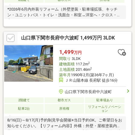
*2026年6月内外装リフォーム（外壁塗装・駐車場拡張、キッチ
ン・ユニットバス・トイレ・洗面台・和室→洋室へ・クロス・
床）
山口県下関市長府中六波町 1,499万円 3LDK
1,499
万円
間取り
3LDK
2
建物面積
117.2m
2
土地面積
201.46m
築年月
1990年2月(築36年7ヶ月)
ＪＲ山陽本線 長府駅 徒歩16分
山口県下関市長府中六波町
2階建て
都市ガス
駐車場あり
リフォームリノベーシ
駐車2台
所有権
ョン
8/16(日)～8/17(月)予約制見学会開催※当日予約OK。ご希望日をお
知らせください。【リフォーム内容】外構：外壁・屋根塗装内
装：システムキッチン交換、ユニットバス交換、トイレ交換、洗