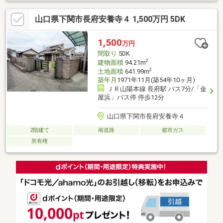
山口県下関市長府安養寺４ 1,500万円 5DK
1,500
万円
間取り
5DK
2
建物面積
94.21m
2
土地面積
641.99m
築年月
1971年11月(築54年10ヶ月)
ＪＲ山陽本線 長府駅 バス7分/「金
屋浜」バス停 停歩12分
山口県下関市長府安養寺４
2階建て
南道路
都市ガス
所有権