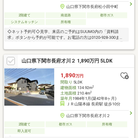
山口県下関市長府松小田中町
2階建て
南道路
都市ガス
システムキッチン
所有権
◇ネット予約可◇見学、来店のご予約はSUUMO内の「資料請
求」ボタンから予約が可能です。お電話の方は0120-928-300まで
お気軽にご連絡ください。土日はもちろん平日の夕方からのご見
学・ご相談も承っております。◇現地見学の見どころ◇・収納の
位置や陽当たりを現地でお確かめください・スマートフォンやデ
山口県下関市長府才川２ 1,890万円 5LDK
ジカメで物件を撮影いただくことも可能です【どんなことでもご
相談ください！】・家を買うにはどのくらいの期間と費用がかか
るのかしら？・マンションと戸建はどちらがいいの？新築、それ
1,890
万円
ともリフォーム済み物件？・他にも借入があるけど、住宅ローン
間取り
5LDK
が組めるか不安だわ… 等々
2
建物面積
134.92m
2
土地面積
210.4m
築年月
1984年1月(築42年8ヶ月)
ＪＲ山陽本線 長府駅 徒歩10分
山口県下関市長府才川２
2階建て
都市ガス
所有権
即入居可