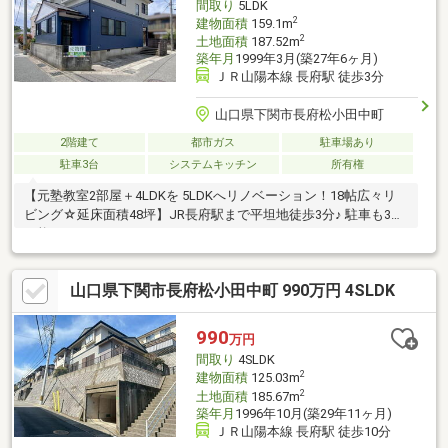
間取り
5LDK
が組めるか不安だわ… 等々
2
建物面積
159.1m
2
土地面積
187.52m
築年月
1999年3月(築27年6ヶ月)
ＪＲ山陽本線 長府駅 徒歩3分
山口県下関市長府松小田中町
2階建て
都市ガス
駐車場あり
駐車3台
システムキッチン
所有権
【元塾教室2部屋＋4LDKを 5LDKへリノベーション！18帖広々リ
ビング☆延床面積48坪】JR長府駅まで平坦地徒歩3分♪ 駐車も3台
可能！
山口県下関市長府松小田中町 990万円 4SLDK
990
万円
間取り
4SLDK
2
建物面積
125.03m
2
土地面積
185.67m
築年月
1996年10月(築29年11ヶ月)
ＪＲ山陽本線 長府駅 徒歩10分