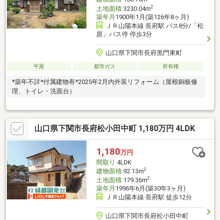
2
土地面積
3230.04m
築年月
1900年1月(築126年8ヶ月)
ＪＲ山陽本線 長府駅 バス8分/「松
原」バス停 停歩3分
山口県下関市長府黒門東町
平屋
都市ガス
所有権
*築年不詳*付属建物有*2025年2月内外装リフォーム（屋根銅板修
理、トイレ・洗面台）
山口県下関市長府松小田中町 1,180万円 4LDK
1,180
万円
間取り
4LDK
2
建物面積
92.13m
2
土地面積
179.36m
築年月
1996年6月(築30年3ヶ月)
ＪＲ山陽本線 長府駅 徒歩12分
山口県下関市長府松小田中町