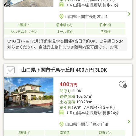
ＪＲ山陽本線 長府駅 徒歩23分
山口県下関市長府才川１
2階建て
駐車場あり
駐車2台
システムキッチン
オール電化
所有権
8/16(日)～8/17(月)予約制見学会開催※当日予約OK。ご希望日をお
知らせください。自社売主物件につき随時内覧可能です。お電話
かメールでご希望日をお知らせください。【リフォーム内容】●
耐震補強工事●標準…シロアリ防除工事●外構・外装…駐車場拡張●
水回り…システムキッチン交換、ユニットバス交換、トイレ交
山口県下関市千鳥ケ丘町 400万円 3LDK
換、洗面化粧台交換●内装…床重ね張り等【おすすめポイント】・
耐震適合証明書を取得すれば（要別途費用）、条件により住宅ロ
ーン減税や不動産取得税減税の対象になります・雨漏り、構造上
400
万円
主要な部分の欠陥や・腐食、給排水管の故障や漏水についてお引
間取り
3LDK
渡しより２
2
建物面積
102.67m
2
土地面積
198.28m
築年月
1979年7月(築47年2ヶ月)
ＪＲ山陽本線 長府駅 徒歩24分
山口県下関市千鳥ケ丘町
2階建て
南道路
都市ガス