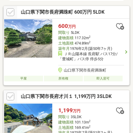
山口県下関市長府満珠町 600万円 5LDK
600
万円
間取り
5LDK
2
建物面積
117.32m
2
土地面積
474.89m
築年月
1976年2月(築50年7ヶ月)
ＪＲ山陽本線 長府駅 バス17分/
「豊城町」バス停 停歩5分
山口県下関市長府満珠町
平屋
所有権
即入居可
山口県下関市長府才川１ 1,199万円 3SLDK
1,199
万円
間取り
3SLDK
2
建物面積
101.13m
2
土地面積
169.41m
築年月
1975年7月(築51年2ヶ月)