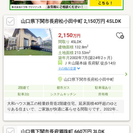
山口県下関市長府松小田中町 2,150万円 4SLDK
2,150
万円
間取り
4SLDK
2
建物面積
132.8m
2
土地面積
213.53m
築年月
2002年7月(築24年2ヶ月)
ＪＲ山陽本線 長府駅 徒歩14分
その他の交通
山口県下関市長府松小田中町
2階建て
都市ガス
駐車場あり
駐車2台
システムキッチン
所有権
大和ハウス施工の軽量鉄骨造2階建住宅。延床面積40坪超のゆと
りある住まいで、ご家族が快適に暮らせる間取りです。2022年に
外壁塗装を実施しており、建物のメンテナンス状況も良好。大き
な手直しをせず、そのままご入居をご検討いただけます。高台に
位置しているため、周囲からの視線が気になりにくく、プライバ
山口県下関市長府満珠町 660万円 3LDK
シー性にも配慮された住環境です。お庭ではバーベキューやお子