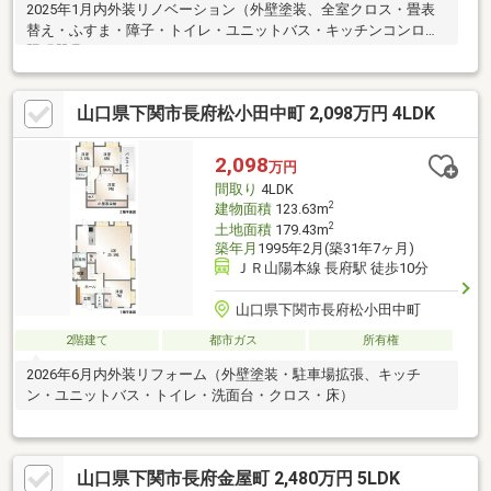
2025年1月内外装リノベーション（外壁塗装、全室クロス・畳表
替え・ふすま・障子・トイレ・ユニットバス・キッチンコンロ・
照明器具）
山口県下関市長府松小田中町 2,098万円 4LDK
2,098
万円
間取り
4LDK
2
建物面積
123.63m
2
土地面積
179.43m
築年月
1995年2月(築31年7ヶ月)
ＪＲ山陽本線 長府駅 徒歩10分
山口県下関市長府松小田中町
2階建て
都市ガス
所有権
2026年6月内外装リフォーム（外壁塗装・駐車場拡張、キッチ
ン・ユニットバス・トイレ・洗面台・クロス・床）
山口県下関市長府金屋町 2,480万円 5LDK