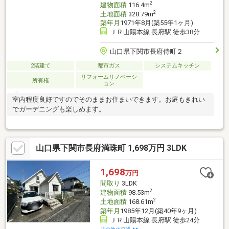
2
建物面積
116.4m
2
土地面積
328.79m
築年月
1971年8月(築55年1ヶ月)
ＪＲ山陽本線 長府駅 徒歩38分
山口県下関市長府侍町２
2階建て
都市ガス
システムキッチン
リフォームリノベーシ
所有権
ョン
室内程度良好ですのでそのままお住まいできます。お庭もきれい
でガーデニングも楽しめます。
山口県下関市長府満珠町 1,698万円 3LDK
1,698
万円
間取り
3LDK
2
建物面積
98.53m
2
土地面積
168.61m
築年月
1985年12月(築40年9ヶ月)
ＪＲ山陽本線 長府駅 徒歩24分