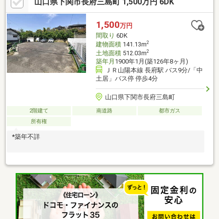
山口県下関市長府三島町 1,500万円 6DK
1,500
万円
間取り
6DK
2
建物面積
141.13m
2
土地面積
512.03m
築年月
1900年1月(築126年8ヶ月)
ＪＲ山陽本線 長府駅 バス9分/「中
土居」バス停 停歩4分
山口県下関市長府三島町
2階建て
南道路
都市ガス
所有権
*築年不詳