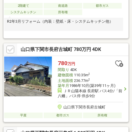
2階建て
南道路
都市ガス
システムキッチン
所有権
R2年3月リフォーム（内装：壁紙・床・システムキッチン他）
山口県下関市長府古城町 780万円 4DK
780
万円
間取り
4DK
2
建物面積
110.35m
2
土地面積
236.77m
築年月
1986年10月(築39年11ヶ月)
ＪＲ山陽本線 長府駅 バス4分/「前
八幡」バス停 停歩9分
山口県下関市長府古城町
平屋
都市ガス
所有権