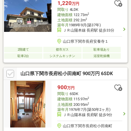
る割引きサービス。◆地元業者のYネットで買うと超お得！【価
1,220
万円
格！(安)、金利！(安)、サービス！(多)、税金！(得)】【アフター
間取り
4LDK
サービスに特に自信あり】
2
建物面積
122.73m
2
土地面積
292.2m
築年月
1989年9月(築37年)
ＪＲ山陽本線 長府駅 徒歩33分
山口県下関市長府安養寺１
2階建て
都市ガス
駐車場あり
駐車2台
システムキッチン
浴室乾燥機
山口県下関市長府松小田南町 900万円 6SDK
900
万円
間取り
6SDK
2
建物面積
115.97m
2
土地面積
200.95m
築年月
1976年7月(築50年2ヶ月)
ＪＲ山陽本線 長府駅 徒歩9分
山口県下関市長府松小田南町