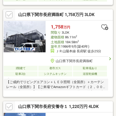
山口県下関市長府満珠町 1,758万円 3LDK
1,758
万円
間取り
3LDK
2
建物面積
86.11m
2
土地面積
184.58m
築年月
1986年9月(築40年)
ＪＲ山陽本線 長府駅 徒歩25分
山口県下関市長府満珠町
2階建て
都市ガス
駐車場あり
駐車2台
システムキッチン
浴室乾燥機
【ご成約でリビングエアコン＋ＬＥＤ照明（全箇所）＋カーテン
レール（全箇所）】【ご来場でAmazonギフトカード（２，００
０円）プレゼント】頭金０円フルローンＯＫ！他のお借入も一本
化！即日ご案内ＯＫ！（夜間も大丈夫！）まずはお電話くださ
い。【Yネット不動産（株）】フリーダイヤル：０１２０－２１０
山口県下関市長府安養寺１ 1,220万円 4LDK
－３４０※３６５日、年中無休で営業中。◆Yネットだけの基本サ
ービス・お引越し前のクリーニングサービス。・引越し業者によ