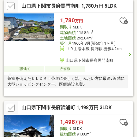
位置や陽当たりを現地でお確かめください・スマートフォンやデ
山口県下関市長府黒門南町 1,780万円 5LDK
ジカメで物件を撮影いただくことも可能です【どんなことでもご
相談ください！】・家を買うにはどのくらいの期間と費用がかか
るのかしら？・マンションと戸建はどちらがいいの？新築、それ
1,780
万円
ともリフォーム済み物件？・他にも借入があるけど、住宅ローン
間取り
5LDK
が組めるか不安だわ… 等々
2
建物面積
115.85m
2
土地面積
292.04m
築年月
1966年8月(築60年1ヶ月)
ＪＲ山陽本線 長府駅 徒歩4.2km
山口県下関市長府黒門南町
2階建て
所有権
茶室を備えた５ＬＤＫ！茶道に楽しく親しみたい方に最適♪近隣に
大型ショッピングセンター、医療施設充実♪
山口県下関市長府浜浦町 1,498万円 3LDK
1,498
万円
間取り
3LDK
2
建物面積
91.08m