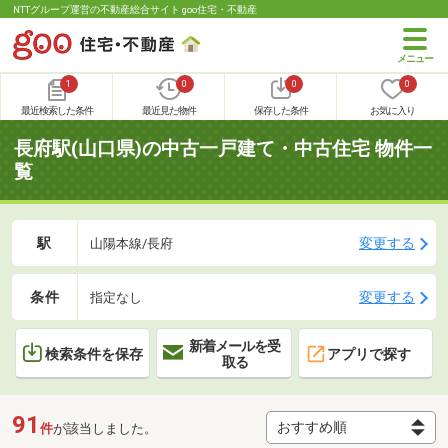
NTTグループ運営の不動産総合サイト goo住宅・不動産
1
0
0
0
最近検索した条件
最近見た物件
保存した条件
お気に入り
長府駅(山口県)の中古一戸建て・中古住宅 物件一
覧
駅
変更する
山陽本線/長府
条件
変更する
指定なし
新着メールを受
検索条件を保存
アプリで探す
取る
91
件
が該当しました。