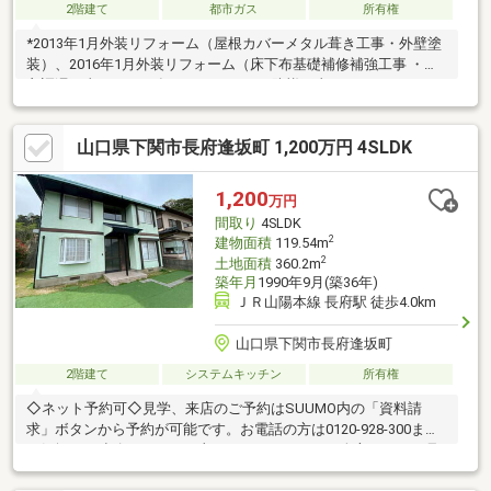
2階建て
都市ガス
所有権
*2013年1月外装リフォーム（屋根カバーメタル葺き工事・外壁塗
装）、2016年1月外装リフォーム（床下布基礎補修補強工事 ・改
良調湿工事）、2024年11月（シロアリ防蟻工事）
山口県下関市長府逢坂町 1,200万円 4SLDK
1,200
万円
間取り
4SLDK
2
建物面積
119.54m
2
土地面積
360.2m
築年月
1990年9月(築36年)
ＪＲ山陽本線 長府駅 徒歩4.0km
山口県下関市長府逢坂町
2階建て
システムキッチン
所有権
◇ネット予約可◇見学、来店のご予約はSUUMO内の「資料請
求」ボタンから予約が可能です。お電話の方は0120-928-300まで
お気軽にご連絡ください。土日はもちろん平日の夕方からのご見
学・ご相談も承っております。◇現地見学の見どころ◇・収納の