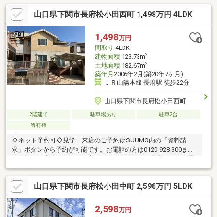
山口県下関市長府松小田西町 1,498万円 4LDK
1,498
万円
間取り
4LDK
2
建物面積
123.73m
2
土地面積
182.67m
築年月
2006年2月(築20年7ヶ月)
ＪＲ山陽本線 長府駅 徒歩22分
山口県下関市長府松小田西町
2階建て
駐車場あり
駐車2台
所有権
◇ネット予約可◇見学、来店のご予約はSUUMO内の「資料請
求」ボタンから予約が可能です。お電話の方は0120-928-300まで
お気軽にご連絡ください。土日はもちろん平日の夕方からのご見
学・ご相談も承っております。◇現地見学の見どころ◇・収納の
位置や陽当たりを現地でお確かめください・スマートフォンやデ
山口県下関市長府松小田中町 2,598万円 5LDK
ジカメで物件を撮影いただくことも可能です【どんなことでもご
相談ください！】・家を買うにはどのくらいの期間と費用がかか
るのかしら？・マンションと戸建はどちらがいいの？新築、それ
2,598
万円
ともリフォーム済み物件？・他にも借入があるけど、住宅ローン