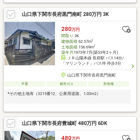
面化粧台交換、給湯器交換、インターン設置、火災警報器設置、
照明器具交換【周辺施設】・長府小学校まで約1300ｍ（徒歩約17
山口県下関市長府黒門南町 280万円 3K
分）・長成中学校まで約350ｍ（徒歩約5分）・セブンイレブン長
府前八幡町店様まで約700ｍ（徒歩約9分）・長府駅まで約1100ｍ
（徒歩約14分）【おすすめポイント】・お客様に合わせたローン
280
万円
の組み方や金融機関をご提案。住宅ローンでも
間取り
3K
2
建物面積
62.57m
2
土地面積
156.69m
築年月
1973年7月(築53年2ヶ月)
ＪＲ山陽本線 長府駅 バス14分/
「マリンランド」バス停 停歩3分
山口県下関市長府黒門南町
平屋
都市ガス
所有権
*その他土地有（3215番12、公衆用道路、1.03m2）
山口県下関市長府豊城町 480万円 6DK
480
万円