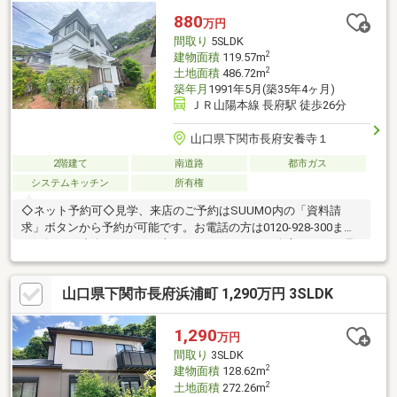
880
万円
間取り
5SLDK
2
建物面積
119.57m
2
土地面積
486.72m
築年月
1991年5月(築35年4ヶ月)
ＪＲ山陽本線 長府駅 徒歩26分
山口県下関市長府安養寺１
2階建て
南道路
都市ガス
システムキッチン
所有権
◇ネット予約可◇見学、来店のご予約はSUUMO内の「資料請
求」ボタンから予約が可能です。お電話の方は0120-928-300まで
お気軽にご連絡ください。土日はもちろん平日の夕方からのご見
学・ご相談も承っております。◇現地見学の見どころ◇・収納の
位置や陽当たりを現地でお確かめください・スマートフォンやデ
山口県下関市長府浜浦町 1,290万円 3SLDK
ジカメで物件を撮影いただくことも可能です【どんなことでもご
相談ください！】・家を買うにはどのくらいの期間と費用がかか
るのかしら？・マンションと戸建はどちらがいいの？新築、それ
1,290
万円
ともリフォーム済み物件？・他にも借入があるけど、住宅ローン
間取り
3SLDK
が組めるか不安だわ… 等々
2
建物面積
128.62m
2
土地面積
272.26m