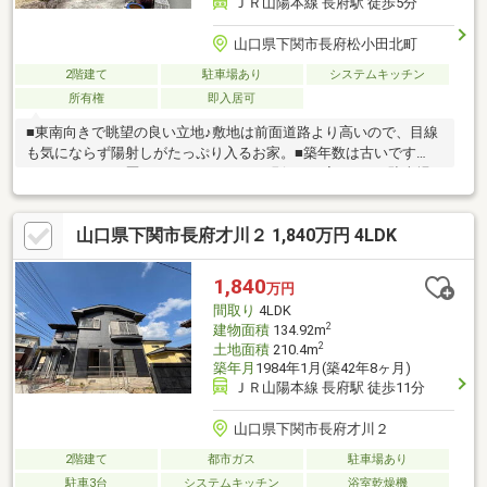
ＪＲ山陽本線 長府駅 徒歩5分
山口県下関市長府松小田北町
2階建て
駐車場あり
システムキッチン
所有権
即入居可
■東南向きで眺望の良い立地♪敷地は前面道路より高いので、目線
も気にならず陽射しがたっぷり入るお家。■築年数は古いです
が、リフォーム歴があるのでまだまだ現役のお家です。■駐車場
は屋根付きでしっかりしたコンクリート構造。2台駐車しても、物
置等も置けます。■土地建物付きでお求め安いこの価格♪昨今の物
山口県下関市長府才川２ 1,840万円 4LDK
価高から住宅費用を抑えたい方におススメ。＼ご見学をご希望の
お客様は下記のお電話またはメールにてお問い合わせください／
■TEL/0120-69-0246■E-mail/info@emi-us.net■営業時間/10:00～
1,840
万円
18:00■定休日/水曜日、第1・3火曜日、土日を除く祝日
間取り
4LDK
2
建物面積
134.92m
2
土地面積
210.4m
築年月
1984年1月(築42年8ヶ月)
ＪＲ山陽本線 長府駅 徒歩11分
山口県下関市長府才川２
2階建て
都市ガス
駐車場あり
駐車3台
システムキッチン
浴室乾燥機