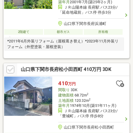
築年月
2001年7月(築25年2ヶ月)
ＪＲ山陽本線 長府駅 バス23分/
「延命地蔵前」バス停 停歩3分
山口県下関市長府浜浦町
2階建て
都市ガス
所有権
*2011年6月外装リフォーム（屋根葺き替え）*2023年11月外装リ
フォーム（外壁塗装・屋根塗装）
山口県下関市長府松小田西町 410万円 3DK
410
万円
間取り
3DK
2
建物面積
68.72m
2
土地面積
120.32m
築年月
1974年10月(築51年11ヶ月)
ＪＲ山陽本線 長府駅 バス23分/
「豊城町」バス停 停歩8分
山口県下関市長府松小田西町