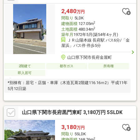
2,480
万円
間取り
5LDK
2
建物面積
127.05m
2
土地面積
480.34m
築年月
1972年5月(築54年4ヶ月)
ＪＲ山陽本線 長府駅 バス6分/「金
屋浜」バス停 停歩5分
山口県下関市長府金屋町
2階建て
都市ガス
所有権
即入居可
*別棟有：居宅・店舗・車庫（木造瓦葺2階建116.16ｍ2）平成11年
5月12日築
山口県下関市長府黒門東町 3,180万円 5SLDK
3,180
万円
間取り
5SLDK
2
建物面積
168.76m