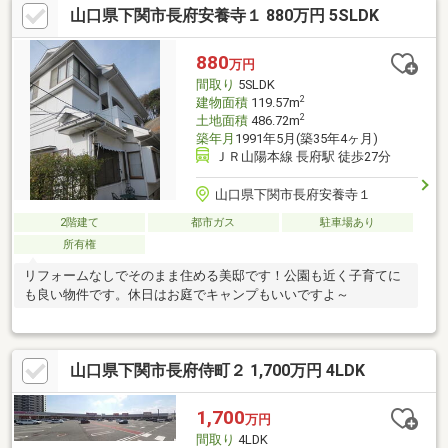
山口県下関市長府安養寺１ 880万円 5SLDK
880
万円
間取り
5SLDK
2
建物面積
119.57m
2
土地面積
486.72m
築年月
1991年5月(築35年4ヶ月)
ＪＲ山陽本線 長府駅 徒歩27分
山口県下関市長府安養寺１
2階建て
都市ガス
駐車場あり
所有権
リフォームなしでそのまま住める美邸です！公園も近く子育てに
も良い物件です。休日はお庭でキャンプもいいですよ～
山口県下関市長府侍町２ 1,700万円 4LDK
1,700
万円
間取り
4LDK