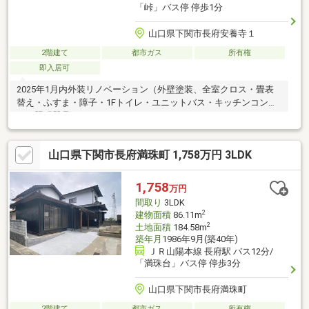
「峠」バス停 停歩1分
山口県下関市長府安養寺１
2階建て
都市ガス
所有権
即入居可
2025年1月内外装リノベーション（外壁塗装、全室クロス・畳表
替え・ふすま・障子・1Fトイレ・ユニットバス・キッチンコン
ロ・照明器具）
山口県下関市長府満珠町 1,758万円 3LDK
1,758
万円
間取り
3LDK
2
建物面積
86.11m
2
土地面積
184.58m
築年月
1986年9月(築40年)
ＪＲ山陽本線 長府駅 バス12分/
「満珠台」バス停 停歩3分
山口県下関市長府満珠町
2階建て
都市ガス
所有権