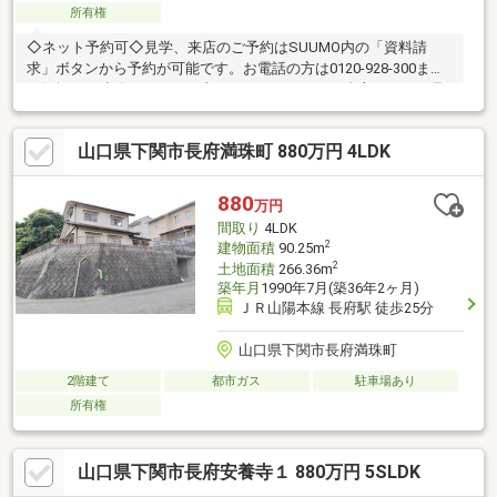
所有権
◇ネット予約可◇見学、来店のご予約はSUUMO内の「資料請
求」ボタンから予約が可能です。お電話の方は0120-928-300まで
お気軽にご連絡ください。土日はもちろん平日の夕方からのご見
学・ご相談も承っております。◇現地見学の見どころ◇・収納の
位置や陽当たりを現地でお確かめください・スマートフォンやデ
山口県下関市長府満珠町 880万円 4LDK
ジカメで物件を撮影いただくことも可能です【どんなことでもご
相談ください！】・家を買うにはどのくらいの期間と費用がかか
るのかしら？・マンションと戸建はどちらがいいの？新築、それ
880
万円
ともリフォーム済み物件？・他にも借入があるけど、住宅ローン
間取り
4LDK
が組めるか不安だわ… 等々
2
建物面積
90.25m
2
土地面積
266.36m
築年月
1990年7月(築36年2ヶ月)
ＪＲ山陽本線 長府駅 徒歩25分
山口県下関市長府満珠町
2階建て
都市ガス
駐車場あり
所有権
山口県下関市長府安養寺１ 880万円 5SLDK