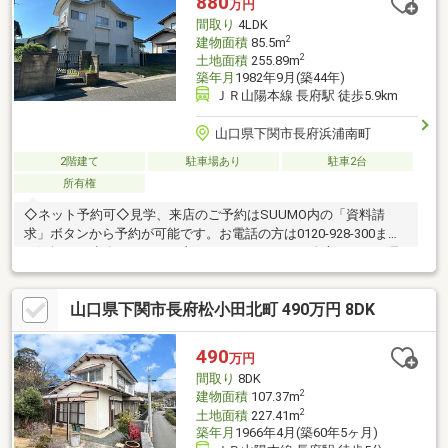
880
万円
間取り
4LDK
2
建物面積
85.5m
2
土地面積
255.89m
築年月
1982年9月(築44年)
ＪＲ山陽本線 長府駅 徒歩5.9km
山口県下関市長府浜浦南町
2階建て
駐車場あり
駐車2台
所有権
◇ネット予約可◇見学、来店のご予約はSUUMO内の「資料請
求」ボタンから予約が可能です。お電話の方は0120-928-300まで
お気軽にご連絡ください。土日はもちろん平日の夕方からのご見
学・ご相談も承っております。◇現地見学の見どころ◇・収納の
位置や陽当たりを現地でお確かめください・スマートフォンやデ
山口県下関市長府松小田北町 490万円 8DK
ジカメで物件を撮影いただくことも可能です【どんなことでもご
相談ください！】・家を買うにはどのくらいの期間と費用がかか
るのかしら？・マンションと戸建はどちらがいいの？新築、それ
490
万円
ともリフォーム済み物件？・他にも借入があるけど、住宅ローン
間取り
8DK
が組めるか不安だわ… 等々
2
建物面積
107.37m
2
土地面積
227.41m
築年月
1966年4月(築60年5ヶ月)