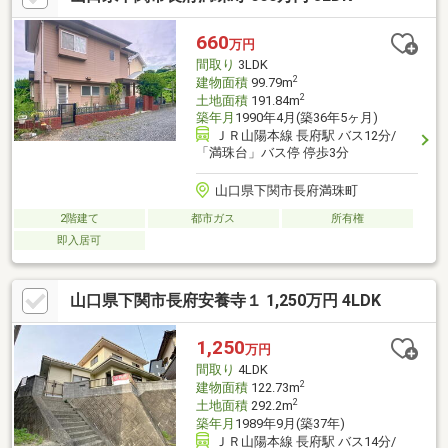
様の遊び場、ガーデニングなど、多目的に活用できます。駐車場
は2台分を確保し、カーポート付きのため雨の日の乗り降りも快
660
万円
適。家族みんながゆったりと暮らせるおすすめの一邸です。
間取り
3LDK
2
建物面積
99.79m
2
土地面積
191.84m
築年月
1990年4月(築36年5ヶ月)
ＪＲ山陽本線 長府駅 バス12分/
「満珠台」バス停 停歩3分
山口県下関市長府満珠町
2階建て
都市ガス
所有権
即入居可
山口県下関市長府安養寺１ 1,250万円 4LDK
1,250
万円
間取り
4LDK
2
建物面積
122.73m
2
土地面積
292.2m
築年月
1989年9月(築37年)
ＪＲ山陽本線 長府駅 バス14分/