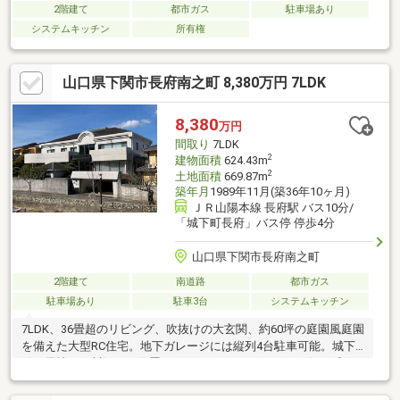
2階建て
都市ガス
駐車場あり
システムキッチン
所有権
山口県下関市長府南之町 8,380万円 7LDK
8,380
万円
間取り
7LDK
2
建物面積
624.43m
2
土地面積
669.87m
築年月
1989年11月(築36年10ヶ月)
ＪＲ山陽本線 長府駅 バス10分/
「城下町長府」バス停 停歩4分
山口県下関市長府南之町
2階建て
南道路
都市ガス
駐車場あり
駐車3台
システムキッチン
7LDK、36畳超のリビング、吹抜けの大玄関、約60坪の庭園風庭園
を備えた大型RC住宅。地下ガレージには縦列4台駐車可能。城下
町の風情ある川沿いに位置しながら、スーパー・コンビニ・郵便
局まで徒歩5分圏内。住居はもちろん、二世帯住宅や迎賓邸宅、別
荘としてもご検討いただけます。