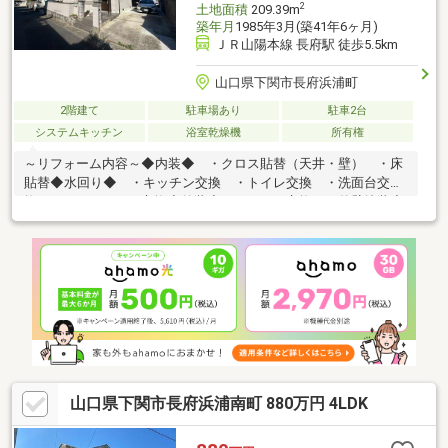
2
土地面積
209.39m
築年月
1985年3月(築41年6ヶ月)
ＪＲ山陽本線 長府駅 徒歩5.5km
山口県下関市長府浜浦町
2階建て
駐車場あり
駐車2台
システムキッチン
浴室乾燥機
所有権
～リフォーム内容～◆内装◆ ・クロス貼替（天井・壁） ・床
貼替◆水回り◆ ・キッチン交換 ・トイレ交換 ・洗面台交
換 ・ユニットバス交換◆外装◆ ・サッシ交換 ・外壁塗装◆
白蟻防蟻工事◆ ・施工渡し詳細はお問合せ下さい♪お気軽にお
問合せ下さい♪その他物件や住宅ローンのご相談も承っております
♪お家に関するご相談はリプラス【0120-920-688】まで♪ご連絡お
待ちしております♪
山口県下関市長府浜浦南町 880万円 4LDK