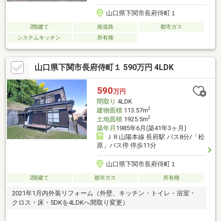
山口県下関市長府侍町１
2階建て
南道路
都市ガス
システムキッチン
所有権
山口県下関市長府侍町１ 590万円 4LDK
590
万円
間取り
4LDK
2
建物面積
113.57m
2
土地面積
1925.5m
築年月
1985年6月(築41年3ヶ月)
ＪＲ山陽本線 長府駅 バス8分/「松
原」バス停 停歩11分
山口県下関市長府侍町１
2階建て
都市ガス
所有権
2021年1月内外装リフォーム（外壁、キッチン・トイレ・浴室・
クロス・床・5DKを4LDKへ間取り変更）