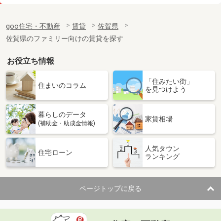
価 格
4.05万円
住 所
佐賀県杵島郡江北町大字佐留志
goo住宅・不動産
賃貸
佐賀県
専有面積
43.86m²
佐賀県のファミリー向けの賃貸を探す
間取り
2DK
お役立ち情報
佐賀県三養基郡基山町大字小倉
「住みたい街」
価 格
6.30万円
住まいのコラム
を見つけよう
住 所
佐賀県三養基郡基山町大字小倉
専有面積
23.18m²
暮らしのデータ
間取り
1K
家賃相場
(補助金・助成金情報)
佐賀県鳥栖市本町１
人気タウン
住宅ローン
ランキング
価 格
5.60万円
住 所
佐賀県鳥栖市本町１
専有面積
30.64m²
ページトップに戻る
間取り
1LDK
佐賀県佐賀市神園３丁目