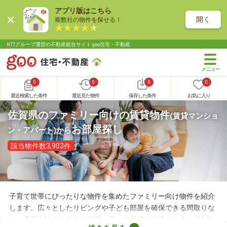
アプリ版はこちら
開く
複数社の物件を探せる！
NTTグループ運営の不動産総合サイト goo住宅・不動産
0
0
0
0
最近検索した条件
最近見た物件
保存した条件
お気に入り
佐賀県のファミリー向けの賃貸物件
(賃貸マンショ
お部屋探し
ン・アパート)
から
該当物件数3,903件
子育て世帯にぴったりな物件を集めたファミリー向け物件を紹介
します。広々としたリビングや子ども部屋を確保できる間取りな
ど、希望を叶える物件を掲載。日々の生活を快適にする、便利な