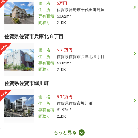
価 格
5万円
住 所
佐賀県神埼市千代田町境原
専有面積
60.62m²
間取り
2LDK
佐賀県佐賀市兵庫北６丁目
価 格
5.70万円
住 所
佐賀県佐賀市兵庫北６丁目
専有面積
59.82m²
間取り
2LDK
佐賀県佐賀市堀川町
価 格
9.70万円
住 所
佐賀県佐賀市堀川町
専有面積
61.92m²
間取り
2LDK
佐賀県杵島郡江北町大字佐留志
もっと見る