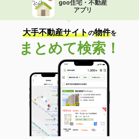
goo住宅・不動産
価 格
4.98万円
アプリ
住 所
佐賀県佐賀市神園３丁目
専有面積
33.39m²
間取り
1LDK
大手不動産サイト
物件
の
を
佐賀県佐賀市大財６
まとめて検索！
価 格
7.18万円
住 所
佐賀県佐賀市大財６
専有面積
38.69m²
間取り
1LDK
佐賀県鳥栖市本鳥栖町
価 格
6万円
住 所
佐賀県鳥栖市本鳥栖町
専有面積
23.18m²
間取り
1K
佐賀県佐賀市兵庫北２