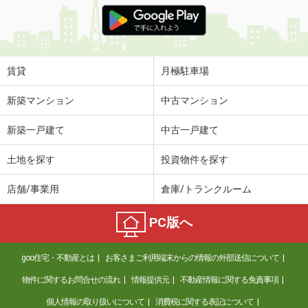
価 格
8.20万円
住 所
佐賀県佐賀市兵庫北２
専有面積
56.87m²
間取り
2LDK
賃貸
月極駐車場
佐賀県佐賀市高木瀬西２丁目
新築マンション
中古マンション
価 格
6.30万円
新築一戸建て
中古一戸建て
住 所
佐賀県佐賀市高木瀬西２丁目
専有面積
31.62m²
土地を探す
投資物件を探す
間取り
1K
店舗/事業用
倉庫/トランクルーム
佐賀県鳥栖市古賀町
PC版へ
価 格
5.25万円
住 所
佐賀県鳥栖市古賀町
goo住宅・不動産とは
お客さまご利用端末からの情報の外部送信について
専有面積
36.48m²
間取り
1LDK
物件に関するお問合せの流れ
情報提供元
不動産情報に関する免責事項
個人情報の取り扱いについて
消費税に関する表記について
佐賀県鳥栖市村田町