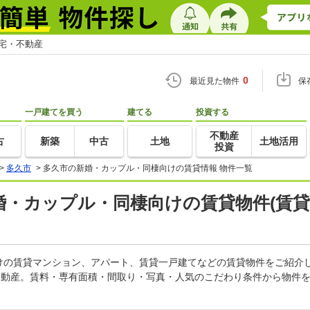
住宅・不動産
0
最近見た物件
保
一戸建てを買う
建てる
投資する
不動産
古
新築
中古
土地
土地活用
投資
>
多久市
>
多久市の新婚・カップル・同棲向けの賃貸情報 物件一覧
新婚・カップル・同棲向けの賃貸物件(賃
けの賃貸マンション、アパート、賃貸一戸建てなどの賃貸物件をご紹介
不動産。賃料・専有面積・間取り・写真・人気のこだわり条件から物件を