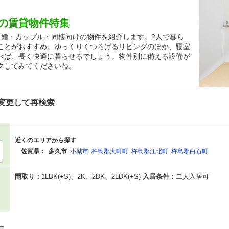
の賃貸物件特集
新婚・カップル・同棲向けの物件を紹介します。2人で暮ら
ことがおすすめ。ゆっくりくつろげるリビングのほか、寝室
べば、長く快適に暮らせるでしょう。物件別に備える設備が
クしてみてくださいね。
変更して再検索
近くのエリアから探す
佐賀県：
多久市
小城市
杵島郡大町町
杵島郡江北町
杵島郡白石町
間取り：
1LDK(+S)、2K、2DK、2LDK(+S)
入居条件：
二人入居可