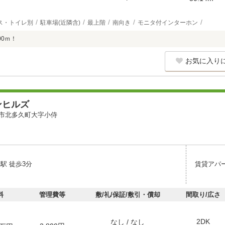
ス・トイレ別
駐車場(近隣含)
最上階
南向き
モニタ付インターホン
00ｍ！
お気に入り
ンヒルズ
市北多久町大字小侍
駅 徒歩3分
賃貸アパ
料
管理費等
敷/礼/保証/敷引・償却
間取り/広さ
2DK
なし / なし