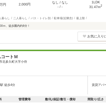
1LDK
なし / なし
2,000円
万円
2
- / -
31.47m
人暮らし
二人暮らし
バス・トイレ別
駐車場(近隣含)
最上階
00ｍ、徒歩圏内約8分！
お気に入り
ムコートＭ
市北多久町大字小侍
駅 徒歩4分
賃貸アパ
料
管理費等
敷/礼/保証/敷引・償却
間取り/広さ