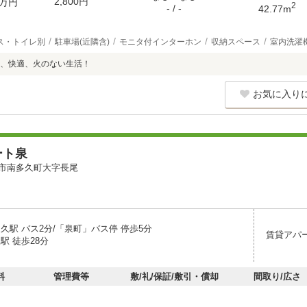
2,800円
万円
2
- / -
42.77m
ス・トイレ別
駐車場(近隣含)
モニタ付インターホン
収納スペース
室内洗濯
、快適、火のない生活！
お気に入り
ート泉
市南多久町大字長尾
久駅 バス2分/「泉町」バス停 停歩5分
賃貸アパ
駅 徒歩28分
料
管理費等
敷/礼/保証/敷引・償却
間取り/広さ