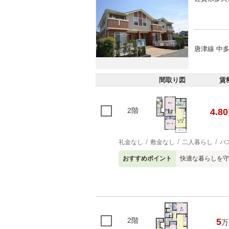
唐津線 中多
間取り図
賃
2階
4.80
礼金なし
敷金なし
二人暮らし
バ
おすすめポイント
快適な暮らしを守
2階
5
万