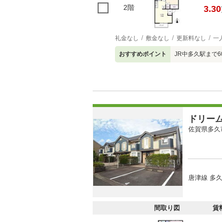
2階
3.30
礼金なし
敷金なし
更新料なし
一
おすすめポイント
JR中多久駅まで6
ドリー
佐賀県多久
唐津線 多久
間取り図
賃