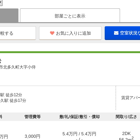
部屋ごとに表示
お気に入りに追加
空室状況
松
市北多久町大字小侍
駅 徒歩12分
賃貸アパ
久駅 徒歩17分
料
管理費等
敷/礼/保証/敷引・償却
間取り/広さ
2DK
5.4万円 / 5.4万円
3,000円
万円
2
- / -
56.2m