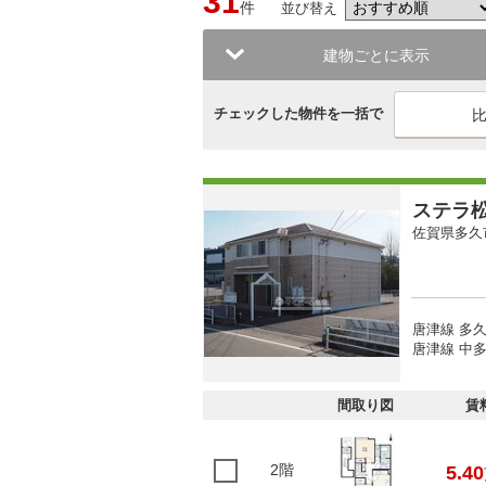
31
件
並び替え
建物ごとに表示
チェックした物件を一括で
ステラ
佐賀県多久
唐津線 多久
唐津線 中多
間取り図
賃
2階
5.40