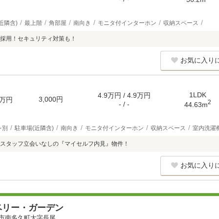
近隣含)
最上階
角部屋
南向き
モニタ付インターホン
収納スペース
採用！セキュリティ対策も！
お気に入り
1LDK
4.9万円 / 4.9万円
3,000円
万円
2
- / -
44.63m
レ別
駐車場(近隣含)
南向き
モニタ付インターホン
収納スペース
室内洗濯
スタッフ立会いなしの『マイセルフ内見』物件！
お気に入り
ベリー・ガーデン
市南多久町大字長尾