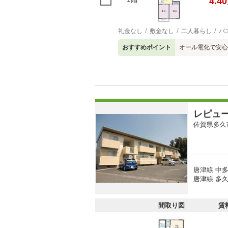
4.40
礼金なし
敷金なし
二人暮らし
バ
おすすめポイント
オール電化で安心
レピュ
佐賀県多久
唐津線 中多
唐津線 多久
間取り図
賃