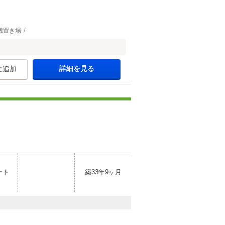
機置き場
詳細を見る
に追加
ート
築33年9ヶ月