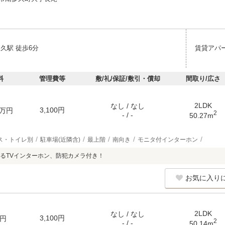
久駅 徒歩6分
賃貸アパ
料
管理費等
敷/礼/保証/敷引・償却
間取り/広さ
2LDK
なし / なし
3,100円
万円
2
- / -
50.27m
ス・トイレ別
駐車場(近隣含)
最上階
南向き
モニタ付インターホン
るTVインターホン、防犯カメラ付き！
お気に入り
2LDK
なし / なし
3,100円
円
2
- / -
50.14m