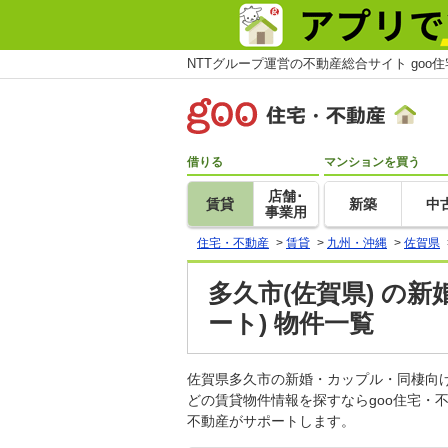
NTTグループ運営の不動産総合サイト goo
借りる
マンションを買う
店舗･
賃貸
新築
中
事業用
住宅・不動産
>
賃貸
>
九州・沖縄
>
佐賀県
多久市(佐賀県) の
ート) 物件一覧
佐賀県多久市の新婚・カップル・同棲向
どの賃貸物件情報を探すならgoo住宅・
不動産がサポートします。