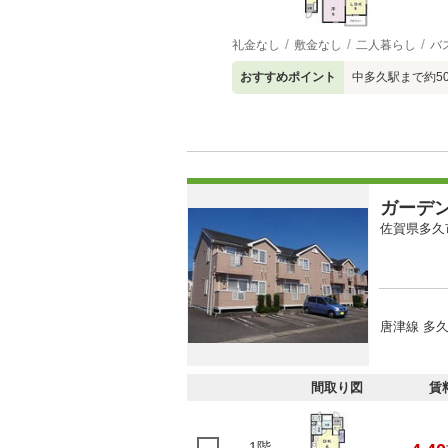
礼金なし
敷金なし
二人暮らし
バ
おすすめポイント
中多久駅まで約5
ガーデ
佐賀県多久
唐津線 多久
間取り図
賃
1階