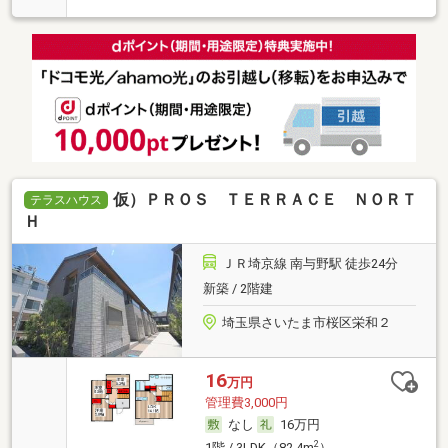
仮）ＰＲＯＳ ＴＥＲＲＡＣＥ ＮＯＲＴ
テラスハウス
Ｈ
ＪＲ埼京線 南与野駅 徒歩24分
新築 / 2階建
埼玉県さいたま市桜区栄和２
16
万円
管理費3,000円
なし
16万円
2
1階 / 3LDK（82.4m
）