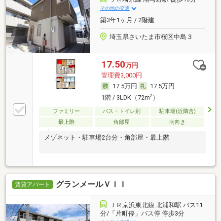
その他の交通
築3年1ヶ月 / 2階建
埼玉県さいたま市桜区中島３
17.50
万円
管理費3,000円
17.5万円
17.5万円
2
1階 / 3LDK（72m
）
ファミリー
バス・トイレ別
駐車場(近隣含)
最上階
角部屋
南向き
メゾネット・駐車場2台分・角部屋・最上階
グランメールＶＩＩ
賃貸アパート
ＪＲ京浜東北線 北浦和駅 バス11
分/「片町停」バス停 停歩3分