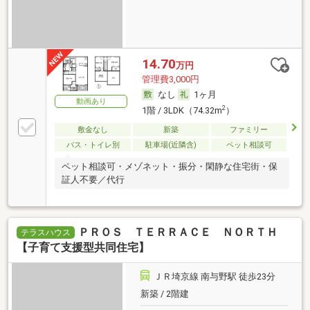
14.70
万円
管理費3,000円
なし
1ヶ月
動画あり
2
1階 / 3LDK（74.32m
）
敷金なし
新築
ファミリー
バス・トイレ別
駐車場(近隣含)
ペット相談可
ペット相談可・メゾネット・振分・閑静な住宅街・保
証人不要／代行
ＰＲＯＳ ＴＥＲＲＡＣＥ ＮＯＲＴＨ
テラスハウス
【子育て支援型共同住宅】
ＪＲ埼京線 南与野駅 徒歩23分
新築 / 2階建