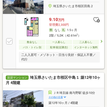
埼玉県さいたま市桜区田島２
9.10
万円
管理費2,300円
なし
1.5ヶ月
2
2階 / 1LDK（42.61m
）
敷金なし
一人暮らし
二人暮らし
バス・トイレ別
駐車場(近隣含)
インターネット無料
二人入居可・メゾネット・日当り良好・保証人不要／
代行
埼玉県さいたま市桜区中島１ 築12年10ヶ
賃貸マンション
月 4階建
ＪＲ埼京線 南与野駅 徒歩10分
その他の交通
築12年10ヶ月 / 4階建