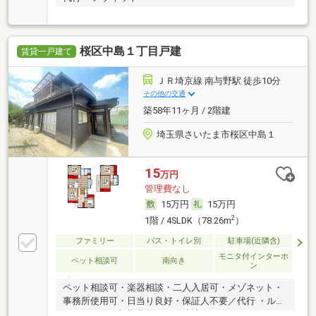
桜区中島１丁目戸建
賃貸一戸建て
ＪＲ埼京線 南与野駅 徒歩10分
その他の交通
築58年11ヶ月 / 2階建
埼玉県さいたま市桜区中島１
15
万円
管理費なし
15万円
15万円
2
1階 / 4SLDK（78.26m
）
ファミリー
バス・トイレ別
駐車場(近隣含)
モニタ付インターホ
ペット相談可
南向き
ン
ペット相談可・楽器相談・二人入居可・メゾネット・
事務所使用可・日当り良好・保証人不要／代行 ・ルー
ムシェア可・初期費用カード決済可