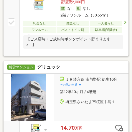
管理費2,000円
なし
なし
2
2階 / ワンルーム（30.65m
）
礼金なし
敷金なし
一人暮らし
ワンルーム
バス・トイレ別
駐車場(近隣含)
【ご来店時・ご成約時ポンタポイント貯まります
♪ 】
グリュック
賃貸マンション
ＪＲ埼京線 南与野駅 徒歩10分
その他の交通
築12年10ヶ月 / 4階建
埼玉県さいたま市桜区中島１
14.70
万円