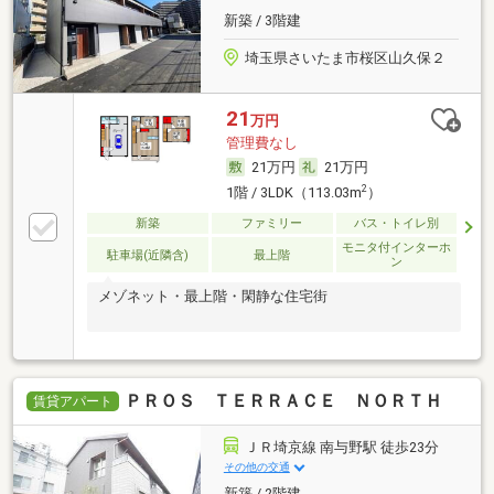
新築 / 3階建
埼玉県さいたま市桜区山久保２
21
万円
管理費なし
21万円
21万円
2
1階 / 3LDK（113.03m
）
新築
ファミリー
バス・トイレ別
モニタ付インターホ
駐車場(近隣含)
最上階
ン
メゾネット・最上階・閑静な住宅街
ＰＲＯＳ ＴＥＲＲＡＣＥ ＮＯＲＴＨ
賃貸アパート
ＪＲ埼京線 南与野駅 徒歩23分
その他の交通
新築 / 2階建