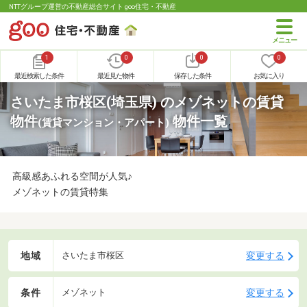
NTTグループ運営の不動産総合サイト goo住宅・不動産
1
0
0
0
最近検索した条件
最近見た物件
保存した条件
お気に入り
さいたま市桜区(埼玉県) のメゾネットの賃貸
物件
物件一覧
(賃貸マンション・アパート)
高級感あふれる空間が人気♪
メゾネットの賃貸特集
地域
変更する
さいたま市桜区
条件
変更する
メゾネット