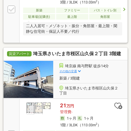
2
3階 / 3LDK（113.03m
）
新築
ファミリー
バス・トイレ別
駐車場(近隣含)
最上階
角部屋
二人入居可・メゾネット・振分・角部屋・最上階・閑
静な住宅街・保証人不要／代行
埼玉県さいたま市桜区山久保２丁目 3階建
賃貸アパート
埼京線 南与野駅 徒歩14分
その他の交通
新築 / 3階建
埼玉県さいたま市桜区山久保２
丁目
21
万円
管理費-
1ヶ月
1ヶ月
2
1階 / 3LDK（113.03m
）