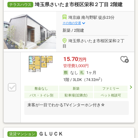
埼玉県さいたま市桜区栄和２丁目 2階建
テラスハウス
埼京線 南与野駅 徒歩23分
その他の交通
新築 / 2階建
埼玉県さいたま市桜区栄和２丁
目
15.70
万円
管理費3,000円
なし
1ヶ月
2
1階 / 3LDK（74.32m
）
敷金なし
新築
ファミリー
バス・トイレ別
駐車場(近隣含)
ペット相談可
来客が一目でわかるTVインターホン付き☆
ＧＬＵＣＫ
賃貸マンション