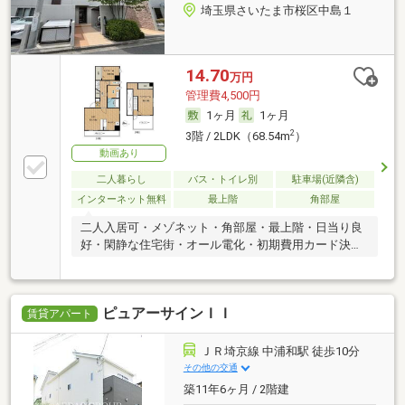
埼玉県さいたま市桜区中島１
14.70
万円
管理費4,500円
1ヶ月
1ヶ月
2
3階 / 2LDK（68.54m
）
動画あり
二人暮らし
バス・トイレ別
駐車場(近隣含)
インターネット無料
最上階
角部屋
二人入居可・メゾネット・角部屋・最上階・日当り良
好・閑静な住宅街・オール電化・初期費用カード決済
可
ピュアーサインＩＩ
賃貸アパート
ＪＲ埼京線 中浦和駅 徒歩10分
その他の交通
築11年6ヶ月 / 2階建