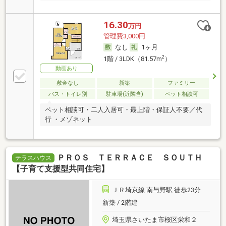
16.30
万円
管理費3,000円
なし
1ヶ月
2
1階 / 3LDK（81.57m
）
動画あり
敷金なし
新築
ファミリー
バス・トイレ別
駐車場(近隣含)
ペット相談可
ペット相談可・二人入居可・最上階・保証人不要／代
行 ・メゾネット
ＰＲＯＳ ＴＥＲＲＡＣＥ ＳＯＵＴＨ
テラスハウス
【子育て支援型共同住宅】
ＪＲ埼京線 南与野駅 徒歩23分
新築 / 2階建
埼玉県さいたま市桜区栄和２