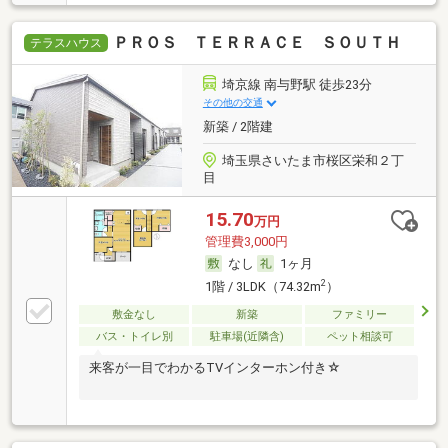
ＰＲＯＳ ＴＥＲＲＡＣＥ ＳＯＵＴＨ
テラスハウス
埼京線 南与野駅 徒歩23分
その他の交通
新築 / 2階建
埼玉県さいたま市桜区栄和２丁
目
15.70
万円
管理費3,000円
なし
1ヶ月
2
1階 / 3LDK（74.32m
）
敷金なし
新築
ファミリー
バス・トイレ別
駐車場(近隣含)
ペット相談可
来客が一目でわかるTVインターホン付き☆