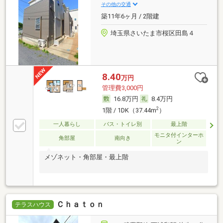
その他の交通
築11年6ヶ月 / 2階建
埼玉県さいたま市桜区田島４
8.40
万円
管理費3,000円
16.8万円
8.4万円
2
1階 / 1DK（37.44m
）
一人暮らし
バス・トイレ別
最上階
モニタ付インターホ
角部屋
南向き
ン
メゾネット・角部屋・最上階
Ｃｈａｔｏｎ
テラスハウス