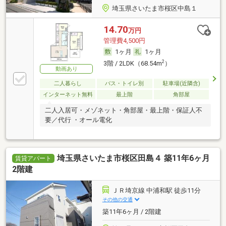
埼玉県さいたま市桜区中島１
14.70
万円
管理費4,500円
1ヶ月
1ヶ月
2
3階 / 2LDK（68.54m
）
動画あり
二人暮らし
バス・トイレ別
駐車場(近隣含)
インターネット無料
最上階
角部屋
二人入居可・メゾネット・角部屋・最上階・保証人不
要／代行 ・オール電化
埼玉県さいたま市桜区田島４ 築11年6ヶ月
賃貸アパート
2階建
ＪＲ埼京線 中浦和駅 徒歩11分
その他の交通
築11年6ヶ月 / 2階建