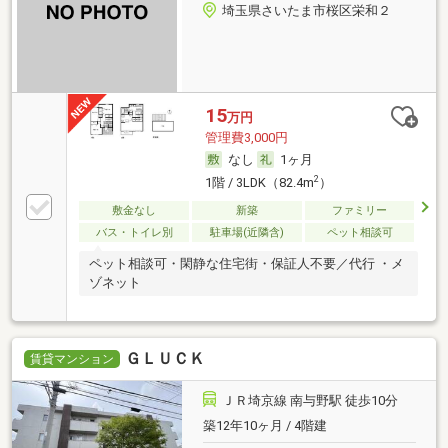
埼玉県さいたま市桜区栄和２
15
万円
管理費3,000円
なし
1ヶ月
2
1階 / 3LDK（82.4m
）
敷金なし
新築
ファミリー
バス・トイレ別
駐車場(近隣含)
ペット相談可
ペット相談可・閑静な住宅街・保証人不要／代行 ・メ
ゾネット
ＧＬＵＣＫ
賃貸マンション
ＪＲ埼京線 南与野駅 徒歩10分
築12年10ヶ月 / 4階建