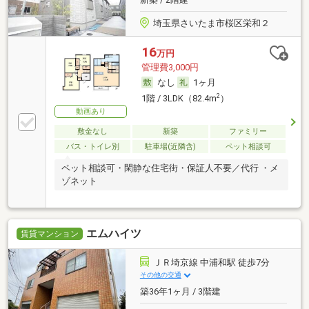
埼玉県さいたま市桜区栄和２
16
万円
管理費3,000円
なし
1ヶ月
2
1階 / 3LDK（82.4m
）
動画あり
敷金なし
新築
ファミリー
バス・トイレ別
駐車場(近隣含)
ペット相談可
ペット相談可・閑静な住宅街・保証人不要／代行 ・メ
ゾネット
エムハイツ
賃貸マンション
ＪＲ埼京線 中浦和駅 徒歩7分
その他の交通
築36年1ヶ月 / 3階建