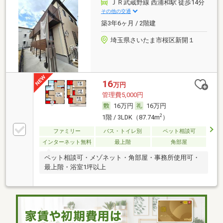
ＪＲ武蔵野線 西浦和駅 徒歩14分
その他の交通
築3年6ヶ月 / 2階建
埼玉県さいたま市桜区新開１
16
万円
管理費5,000円
16万円
16万円
2
1階 / 3LDK（87.74m
）
ファミリー
バス・トイレ別
ペット相談可
インターネット無料
最上階
角部屋
ペット相談可・メゾネット・角部屋・事務所使用可・
最上階・浴室1坪以上