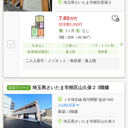
埼玉県さいたま市桜区西堀２
7.80
万円
管理費3,000円
1ヶ月
なし
2
3階 / 2DK（43.5m
）
礼金なし
二人暮らし
バス・トイレ別
駐車場(近隣含)
最上階
角部屋
二人入居可・メゾネット・角部屋・最上階
埼玉県さいたま市桜区山久保２ 3階建
賃貸アパート
ＪＲ埼京線 南与野駅 徒歩14分
その他の交通
新築 / 3階建
埼玉県さいたま市桜区山久保２