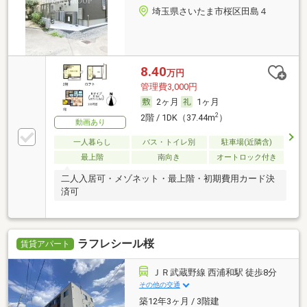
埼玉県さいたま市桜区田島４
8.40
万円
管理費3,000円
2ヶ月
1ヶ月
2
2階 / 1DK（37.44m
）
動画あり
一人暮らし
バス・トイレ別
駐車場(近隣含)
最上階
南向き
オートロック付き
二人入居可・メゾネット・最上階・初期費用カード決
済可
ラフレシール桜
賃貸アパート
ＪＲ武蔵野線 西浦和駅 徒歩8分
その他の交通
築12年3ヶ月 / 3階建