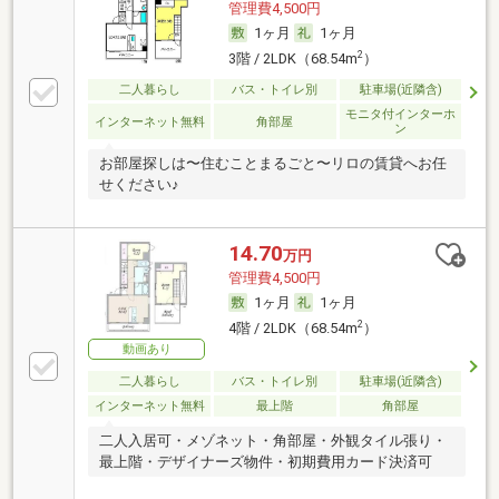
管理費4,500円
1ヶ月
1ヶ月
2
3階 / 2LDK（68.54m
）
二人暮らし
バス・トイレ別
駐車場(近隣含)
モニタ付インターホ
インターネット無料
角部屋
ン
お部屋探しは〜住むことまるごと〜リロの賃貸へお任
せください♪
14.70
万円
管理費4,500円
1ヶ月
1ヶ月
2
4階 / 2LDK（68.54m
）
動画あり
二人暮らし
バス・トイレ別
駐車場(近隣含)
インターネット無料
最上階
角部屋
二人入居可・メゾネット・角部屋・外観タイル張り・
最上階・デザイナーズ物件・初期費用カード決済可