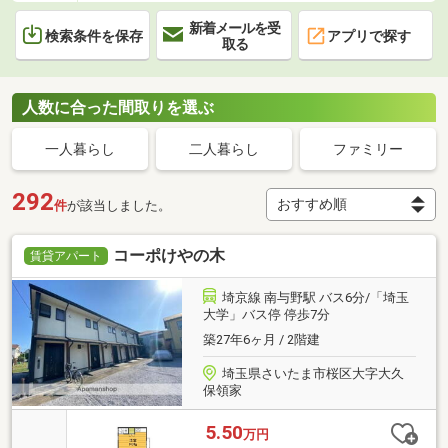
新着メールを受
検索条件を保存
アプリで探す
取る
人数に合った間取りを選ぶ
一人暮らし
二人暮らし
ファミリー
292
件
が該当しました。
コーポけやの木
賃貸アパート
埼京線 南与野駅 バス6分/「埼玉
大学」バス停 停歩7分
築27年6ヶ月 / 2階建
埼玉県さいたま市桜区大字大久
保領家
5.50
万円