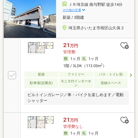
ＪＲ埼京線 南与野駅 徒歩14分
その他の交通
新築 / 3階建
埼玉県さいたま市桜区山久保２
21
万円
管理費-
1ヶ月
1ヶ月
2
1階 / 3LDK（113.03m
）
新築
ファミリー
バス・トイレ別
モニタ付インターホ
駐車場(近隣含)
収納スペース
ン
ビルトインガレージ／車・バイクを楽しめます／電動
シャッター
21
万円
管理費なし
1ヶ月
1ヶ月