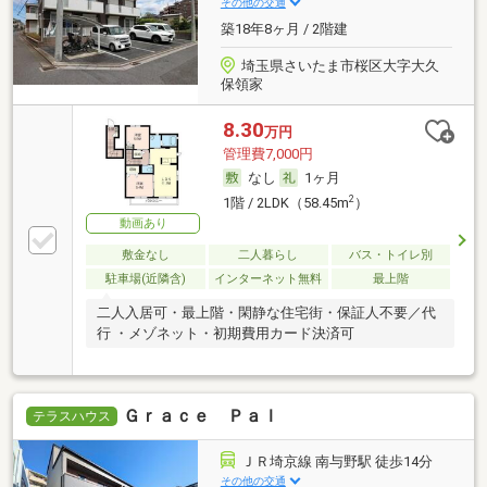
その他の交通
築18年8ヶ月 / 2階建
埼玉県さいたま市桜区大字大久
保領家
8.30
万円
管理費7,000円
なし
1ヶ月
2
1階 / 2LDK（58.45m
）
動画あり
敷金なし
二人暮らし
バス・トイレ別
駐車場(近隣含)
インターネット無料
最上階
二人入居可・最上階・閑静な住宅街・保証人不要／代
行 ・メゾネット・初期費用カード決済可
Ｇｒａｃｅ Ｐａｌ
テラスハウス
ＪＲ埼京線 南与野駅 徒歩14分
その他の交通