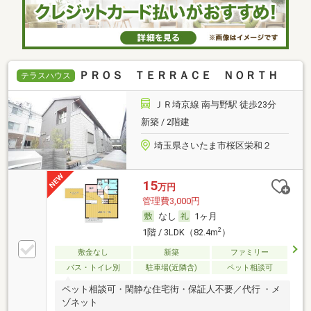
ＰＲＯＳ ＴＥＲＲＡＣＥ ＮＯＲＴＨ
テラスハウス
ＪＲ埼京線 南与野駅 徒歩23分
新築 / 2階建
埼玉県さいたま市桜区栄和２
15
万円
管理費3,000円
なし
1ヶ月
2
1階 / 3LDK（82.4m
）
敷金なし
新築
ファミリー
バス・トイレ別
駐車場(近隣含)
ペット相談可
ペット相談可・閑静な住宅街・保証人不要／代行 ・メ
ゾネット