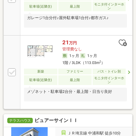
モニタ付インターホ
駐車場(近隣含)
最上階
ン
ガレージ1台分付♪屋外駐車場1台付♪都市ガス♪
21
万円
管理費なし
1ヶ月
1ヶ月
2
1階 / 3LDK（113.03m
）
新築
ファミリー
バス・トイレ別
モニタ付インターホ
駐車場(近隣含)
最上階
ン
メゾネット・駐車場2台分・最上階・日当り良好
ピュアーサインＩＩ
テラスハウス
ＪＲ埼京線 中浦和駅 徒歩10分