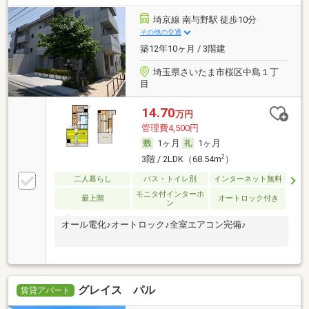
埼京線 南与野駅 徒歩10分
その他の交通
築12年10ヶ月 / 3階建
埼玉県さいたま市桜区中島１丁
目
14.70
万円
管理費4,500円
1ヶ月
1ヶ月
2
3階 / 2LDK（68.54m
）
二人暮らし
バス・トイレ別
インターネット無料
モニタ付インターホ
最上階
オートロック付き
ン
オール電化♪オートロック♪全室エアコン完備♪
グレイス パル
賃貸アパート