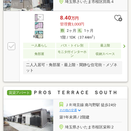
埼玉県さいたま市桜区田島４
8.40
万円
管理費3,000円
2ヶ月
1ヶ月
2
1階 / 1DK（37.44m
）
一人暮らし
バス・トイレ別
最上階
モニタ付インターホ
角部屋
収納スペース
ン
二人入居可・角部屋・最上階・閑静な住宅街・メゾネ
ット
ＰＲＯＳ ＴＥＲＲＡＣＥ ＳＯＵＴＨ
賃貸アパート
ＪＲ埼京線 南与野駅 徒歩24分
その他の交通
築1年未満 / 2階建
埼玉県さいたま市桜区栄和２