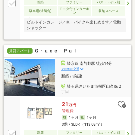
新築
ファミリー
バス・トイレ別
モニタ付インターホ
駐車場(近隣含)
収納スペース
ン
ビルトインガレージ／車・バイクを楽しめます／電動
シャッター
Ｇｒａｃｅ Ｐａｌ
賃貸アパート
埼京線 南与野駅 徒歩14分
その他の交通
新築 / 3階建
埼玉県さいたま市桜区山久保２
丁目
21
万円
管理費-
1ヶ月
1ヶ月
2
3階 / 3LDK（113.03m
）
新築
ファミリー
バス・トイレ別