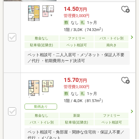
14.50
万円
管理費3,000円
なし
1ヶ月
2
1階 / 3LDK（74.32m
）
敷金なし
ファミリー
バス・トイレ別
駐車場(近隣含)
ペット相談可
南向き
ペット相談可・二人入居可・メゾネット・保証人不要
／代行 ・初期費用カード決済可
15.70
万円
管理費3,000円
なし
1ヶ月
2
1階 / 4LDK（81.57m
）
動画あり
敷金なし
新築
ファミリー
バス・トイレ別
駐車場(近隣含)
ペット相談可
ペット相談可・角部屋・閑静な住宅街・保証人不要／
代行 ・メゾネット