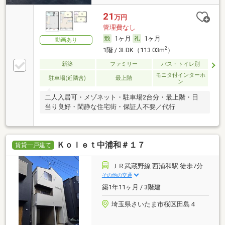
21
万円
管理費なし
1ヶ月
1ヶ月
動画あり
2
1階 / 3LDK（113.03m
）
新築
ファミリー
バス・トイレ別
モニタ付インターホ
駐車場(近隣含)
最上階
ン
二人入居可・メゾネット・駐車場2台分・最上階・日
当り良好・閑静な住宅街・保証人不要／代行
Ｋｏｌｅｔ中浦和＃１７
賃貸一戸建て
ＪＲ武蔵野線 西浦和駅 徒歩7分
その他の交通
築1年11ヶ月 / 3階建
埼玉県さいたま市桜区田島４