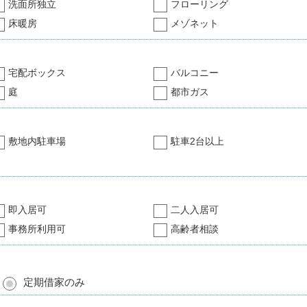
洗面所独立
フローリング
床暖房
メゾネット
宅配ボックス
バルコニー
庭
都市ガス
敷地内駐車場
駐車2台以上
即入居可
二人入居可
事務所利用可
高齢者相談
定期借家のみ