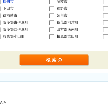
掛川市
藤枝市
下田市
裾野市
御前崎市
菊川市
賀茂郡東伊豆町
賀茂郡河津町
賀茂郡西伊豆町
田方郡函南町
駿東郡小山町
榛原郡吉田町
込み