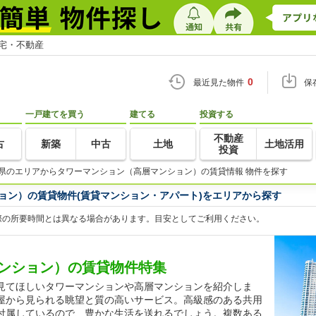
住宅・不動産
0
最近見た物件
保
一戸建てを買う
建てる
投資する
不動産
古
新築
中古
土地
土地活用
投資
県のエリアからタワーマンション（高層マンション）の賃貸情報 物件を探す
ョン）の賃貸物件(賃貸マンション・アパート)をエリアから探す
際の所要時間とは異なる場合があります。目安としてご利用ください。
ンション）の賃貸物件特集
見てほしいタワーマンションや高層マンションを紹介しま
屋から見られる眺望と質の高いサービス。高級感のある共用
付属しているので、豊かな生活を送れるでしょう。複数ある