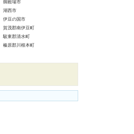
御殿場市
湖西市
伊豆の国市
賀茂郡南伊豆町
駿東郡清水町
榛原郡川根本町