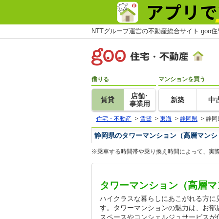
NTTグループ運営の不動産総合サイト goo
借りる
マンションを買う
店舗･
賃貸
新築
中
事業用
住宅・不動産
>
賃貸
>
東海
>
静岡県
>
静岡
静岡県のタワーマンション（高層マンシ
※乗車する時間帯や乗り換え時間によって、実
タワーマンション（高層マ
ハイクラスな暮らしにあこがれる方に
す。タワーマンションの魅力は、お部
スペースやコンシェルジュサービスが