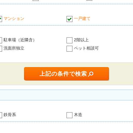
マンション
一戸建て
駐車場（近隣含）
2階以上
洗面所独立
ペット相談可
鉄骨系
木造