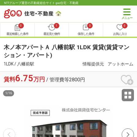
NTTグループ運営の不動産総合サイト goo住宅・不動産
0
1
0
0
最近検索した条件
最近見た物件
保存した条件
お気に入り
木ノ本アパートＡ 八幡前駅 1LDK 賃貸(賃貸マン
ション・アパート)
1LDK / 八幡前駅
情報提供元
アットホーム
6.75
賃料
万円
/ 管理費等2800円
1
/
16