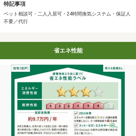
特記事項
ずれか必要。）・鍵交換代：あり３，３００円～・★都市
ガス賃貸物件★ インターネット使用料不要♪ 「省エ
ペット相談可・二人入居可・24時間換気システム・保証人
ネ」「創エネ」「断熱」のＺＥＨ採用☆ 宅配ＢＯＸ、防
不要／代行
犯カメラ、ホームセキュリティ完備！ 初期費用の交渉
は、賃貸住宅センターまで！！・駐輪場：有・仲介手数
料：１．１ヶ月/更新事務手数料 22000円/美装代 80000円
省エネ性能