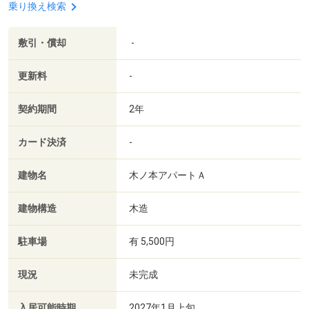
乗り換え検索
敷引・償却
-
更新料
-
契約期間
2年
カード決済
-
建物名
木ノ本アパートＡ
建物構造
木造
駐車場
有 5,500円
現況
未完成
入居可能時期
2027年1月上旬