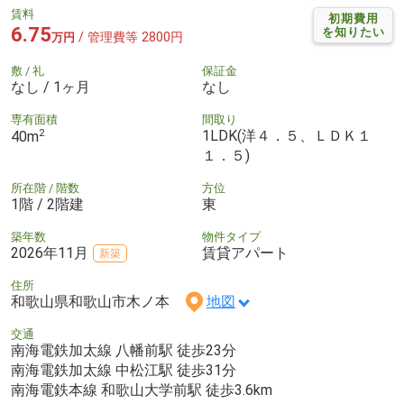
賃料
初期費用
6.75
を知りたい
/ 管理費等 2800円
万円
敷 / 礼
保証金
なし / 1ヶ月
なし
専有面積
間取り
2
1LDK(洋４．５、ＬＤＫ１
40m
１．５)
所在階 / 階数
方位
1階 / 2階建
東
築年数
物件タイプ
2026年11月
賃貸アパート
新築
住所
和歌山県和歌山市木ノ本
地図
交通
南海電鉄加太線 八幡前駅 徒歩23分
南海電鉄加太線 中松江駅 徒歩31分
南海電鉄本線 和歌山大学前駅 徒歩3.6km