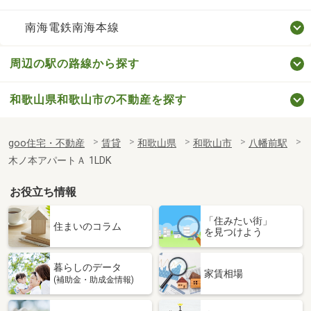
南海電鉄南海本線
周辺の駅の路線から探す
和歌山県和歌山市の不動産を探す
goo住宅・不動産
賃貸
和歌山県
和歌山市
八幡前駅
木ノ本アパートＡ 1LDK
お役立ち情報
「住みたい街」
住まいのコラム
を見つけよう
暮らしのデータ
家賃相場
(補助金・助成金情報)