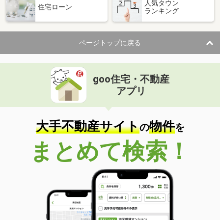
人気タウン
住宅ローン
ランキング
ページトップに戻る
goo住宅・不動産
アプリ
大手不動産サイト
物件
の
を
まとめて検索！