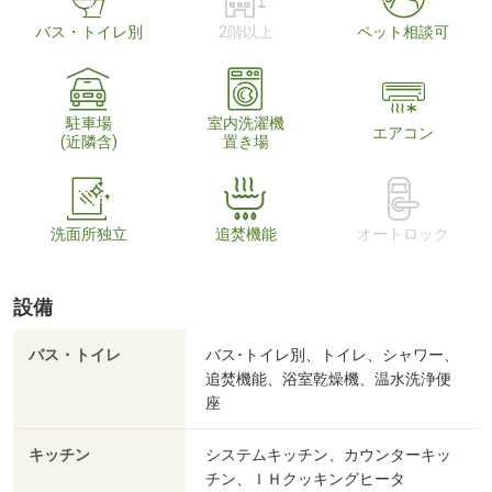
バス・トイレ別
2階以上
ペット相談可
駐車場
室内洗濯機
エアコン
(近隣含)
置き場
洗面所独立
追焚機能
オートロック
設備
バス・トイレ
バス･トイレ別、トイレ、シャワー、
追焚機能、浴室乾燥機、温水洗浄便
座
キッチン
システムキッチン、カウンターキッ
チン、ＩＨクッキングヒータ