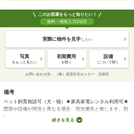
このお部屋をもっと知りたい！
無料・簡単入力2項目
実際に物件を見学
したい
写真
初期費用
設備
をもっと見たい
を聞く
について聞く
お問い合わせ先
（株）賃貸住宅センター 北部店
備考
ペット飼育相談可（犬・猫）★家具家電レンタル利用可★
図面や設備が現況と異なる場合、現況優先と致します。別
途月額費用：ｒｕｕｍサポート１，９８０円・賃貸保証
続きを見る
等：加入要（保証委託料 契約時：２．２万円又は２．５
万円、月額：賃料総額の２．２％・２．５％・５．５％い