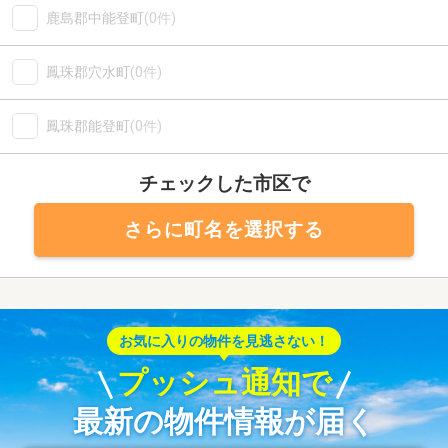
鹿島郡中能登町
(0件)
鳳珠郡穴水町
(0件)
鳳珠郡能登町
(0件)
チェックした市区で
さらに町名を選択する
お気に入りの物件を見逃さない！
プッシュ通知で
最新の物件情報が届く