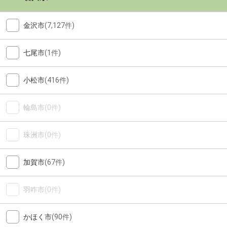
金沢市
(7,127件)
七尾市
(1件)
小松市
(416件)
輪島市
(0件)
珠洲市
(0件)
加賀市
(67件)
羽咋市
(0件)
かほく市
(90件)