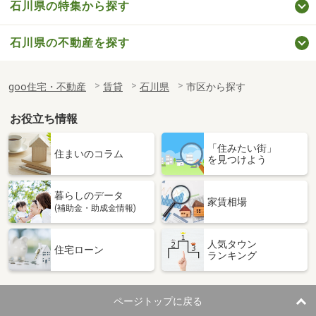
石川県の特集から探す
石川県の不動産を探す
goo住宅・不動産
賃貸
石川県
市区から探す
お役立ち情報
「住みたい街」
住まいのコラム
を見つけよう
暮らしのデータ
家賃相場
(補助金・助成金情報)
人気タウン
住宅ローン
ランキング
ページトップに戻る