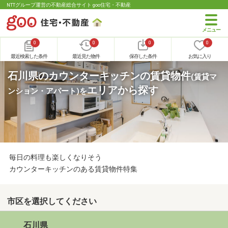
NTTグループ運営の不動産総合サイト goo住宅・不動産
0
0
0
0
最近検索した条件
最近見た物件
保存した条件
お気に入り
石川県のカウンターキッチンの賃貸物件
(賃貸マ
エリアから探す
ンション・アパート)
を
毎日の料理も楽しくなりそう
カウンターキッチンのある賃貸物件特集
市区を選択してください
石川県