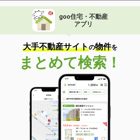
goo住宅・不動産
アプリ
大手不動産サイト
物件
の
を
まとめて検索！