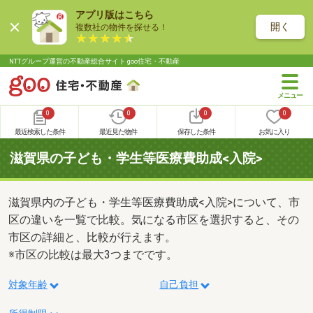
アプリ版はこちら
開く
複数社の物件を探せる！
NTTグループ運営の不動産総合サイト goo住宅・不動産
0
0
0
0
最近検索した条件
最近見た物件
保存した条件
お気に入り
滋賀県の子ども・学生等医療費助成<入院>
滋賀県内の子ども・学生等医療費助成<入院>について、市
区の違いを一覧で比較。気になる市区を選択すると、その
市区の詳細と、比較が行えます。
※市区の比較は最大3つまでです。
対象年齢
自己負担