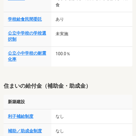
食
学校給食民間委託
あり
公立中学校の学校選
未実施
択制
公立小中学校の耐震
100.0％
化率
住まいの給付金（補助金・助成金）
新築建設
利子補給制度
なし
補助／助成金制度
なし