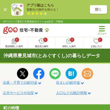
アプリ版はこちら
開く
複数社の物件を探せる！
NTTグループ運営の不動産総合サイト goo住宅・不動産
0
0
0
0
最近検索した条件
最近見た物件
保存した条件
お気に入り
沖縄県豊見城市(とみぐすくし)の暮らしデータ
出産・子育ての給付金
住まいの給付金
公共サービスや治安
人口などの統計情報
町の特徴