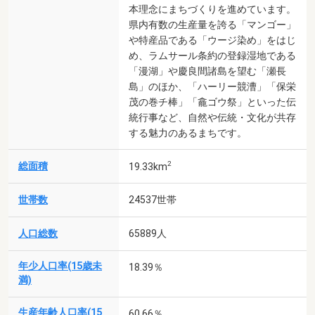
本理念にまちづくりを進めています。
県内有数の生産量を誇る「マンゴー」
や特産品である「ウージ染め」をはじ
め、ラムサール条約の登録湿地である
「漫湖」や慶良間諸島を望む「瀬長
島」のほか、「ハーリー競漕」「保栄
茂の巻チ棒」「龕ゴウ祭」といった伝
統行事など、自然や伝統・文化が共存
する魅力のあるまちです。
2
総面積
19.33km
世帯数
24537世帯
人口総数
65889人
年少人口率(15歳未
18.39％
満)
生産年齢人口率(15
60.66％