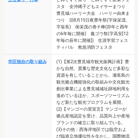
スタ 全沖縄子どもエイサーまつり
豊見城ハーリー大会 ハーリー由来ま
つり 旧8月15日夜豊年祭(字保栄茂、
字翁長) 保栄茂の巻チ棒(卯年と酉年
の6年毎に開催) 龕ゴウ祭(字高安[12
年毎の辰年に開催]) 生涯学習フェス
ティバル 救急消防フェスタ
市区独自の取り組み
(1)【第2次豊見城市観光振興計画】豊
かな自然、貴重な歴史文化など多彩な
資源を有していることから、瀬長島の
観光拠点機能強化の取組みや文化観光
創出事業による豊見城城址跡地利用を
進めているほか、スポーツツーリズム
など新たな観光プログラムを展開。
(2)【マンゴーの里宣言】マンゴーが
拠点産地認定を受け、品質向上や産地
ブランドの確立に取り組んでいる。
(3)その他：西海岸地区では臨空およ
び臨港立地優位性を生かし、国際物流