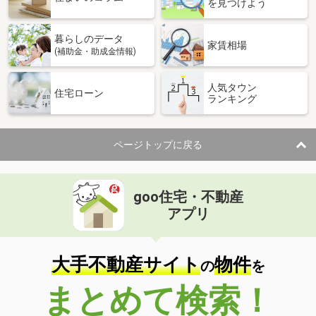
を見つけよう
暮らしのデータ
家賃相場
(補助金・助成金情報)
人気タウン
住宅ローン
ランキング
ページトップに戻る
goo住宅・不動産
アプリ
大手不動産サイト
物件
の
を
まとめて検索！