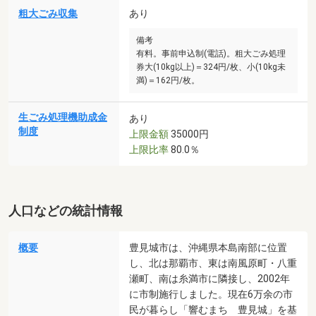
粗大ごみ収集
あり
備考
有料。事前申込制(電話)。粗大ごみ処理
券大(10kg以上)＝324円/枚、小(10kg未
満)＝162円/枚。
生ごみ処理機助成金
あり
制度
上限金額
35000円
上限比率
80.0％
人口などの統計情報
概要
豊見城市は、沖縄県本島南部に位置
し、北は那覇市、東は南風原町・八重
瀬町、南は糸満市に隣接し、2002年
に市制施行しました。現在6万余の市
民が暮らし「響むまち 豊見城」を基