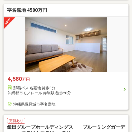
字名嘉地 4580万円
4,580
万円
那覇バス 名嘉地 徒歩3分
沖縄都市モノレール 赤嶺駅 徒歩28分
沖縄県豊見城市字名嘉地
更新あり
飯田グループホールディングス ブルーミングガーデ