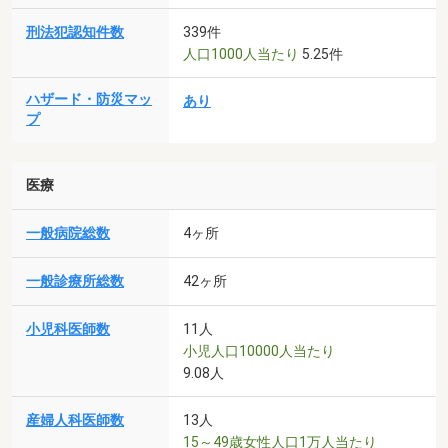
刑法犯認知件数
339件
人口1000人当たり
5.25件
ハザード・防災マッ
あり
プ
医療
一般病院総数
4ヶ所
一般診療所総数
42ヶ所
小児科医師数
11人
小児人口10000人当たり
9.08人
産婦人科医師数
13人
15～49歳女性人口1万人当たり