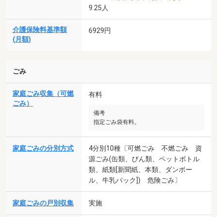
9.25人
介護保険料基準額
6929円
(月額)
ごみ
家庭ごみ収集（可燃
有料
ごみ）
備考
指定ごみ袋有料。
家庭ごみの分別方式
4分別10種〔可燃ごみ 不燃ごみ 資
源ごみ(缶類、びん類、ペットボトル
類、紙類[新聞紙、本類、ダンボー
ル、牛乳パック]) 危険ごみ〕
家庭ごみの戸別収集
実施