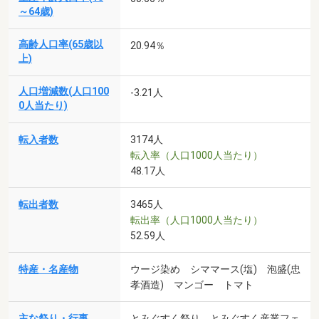
～64歳)
高齢人口率(65歳以
20.94％
上)
人口増減数(人口100
-3.21人
0人当たり)
転入者数
3174人
転入率（人口1000人当たり）
48.17人
転出者数
3465人
転出率（人口1000人当たり）
52.59人
特産・名産物
ウージ染め シママース(塩) 泡盛(忠
孝酒造) マンゴー トマト
主な祭り・行事
とみぐすく祭り とみぐすく産業フェ