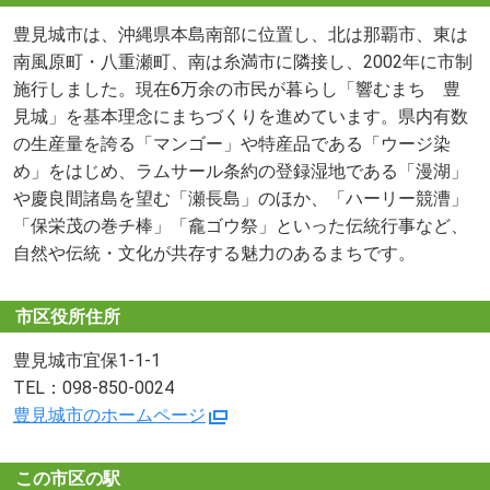
豊見城市は、沖縄県本島南部に位置し、北は那覇市、東は
南風原町・八重瀬町、南は糸満市に隣接し、2002年に市制
施行しました。現在6万余の市民が暮らし「響むまち 豊
見城」を基本理念にまちづくりを進めています。県内有数
の生産量を誇る「マンゴー」や特産品である「ウージ染
め」をはじめ、ラムサール条約の登録湿地である「漫湖」
や慶良間諸島を望む「瀬長島」のほか、「ハーリー競漕」
「保栄茂の巻チ棒」「龕ゴウ祭」といった伝統行事など、
自然や伝統・文化が共存する魅力のあるまちです。
市区役所住所
豊見城市宜保1-1-1
TEL：098-850-0024
豊見城市のホームページ
この市区の駅