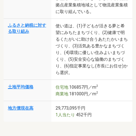
拠点産業集積地域として物流産業集積
に取り組んでいる。
ふるさと納税に対す
使い道は、(1)子どもが活きる夢と希
る取り組み
望にみちたまちづくり、(2)健康で明
るくたがいに助け合うあたたかいまち
づくり、(3)活気ある豊かなまちづく
り、(4)環境に優しい住みよいまちづ
くり、(5)安全安心な協働のまちづく
り、(6)指定事業なし(市長にお任せ)か
ら選択。
2
土地平均価格
住宅地
106857円／m
2
商業地
181000円／m
地方債現在高
29,773,095千円
1人当たり
452千円