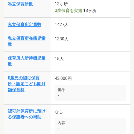
私立保育所数
13ヶ所
0歳保育を実施
13ヶ所
私立保育所定員数
1427人
私立保育所在籍児童
1330人
数
保育所入所待機児童
15人
数
0歳児の認可保育
43,000円
所・認定こども園月
額保育料
備考
-
認可外保育所に預け
なし
る保護者への補助
内容
-