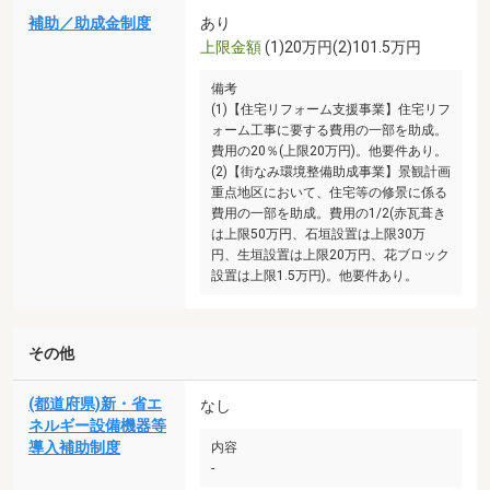
補助／助成金制度
あり
上限金額
(1)20万円(2)101.5万円
備考
(1)【住宅リフォーム支援事業】住宅リフ
ォーム工事に要する費用の一部を助成。
費用の20％(上限20万円)。他要件あり。
(2)【街なみ環境整備助成事業】景観計画
重点地区において、住宅等の修景に係る
費用の一部を助成。費用の1/2(赤瓦葺き
は上限50万円、石垣設置は上限30万
円、生垣設置は上限20万円、花ブロック
設置は上限1.5万円)。他要件あり。
その他
(都道府県)新・省エ
なし
ネルギー設備機器等
導入補助制度
内容
-