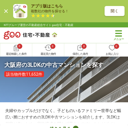
アプリ版はこちら
開く
複数社の物件を探せる！
NTTグループ運営の不動産総合サイト goo住宅・不動産
0
0
0
0
最近検索した条件
最近見た物件
保存した条件
お気に入り
大阪府の3LDKの中古マンションを探す
該当物件数11,652件
夫婦やカップルだけでなく、子どものいるファミリー世帯など幅
広い層におすすめの3LDK中古マンションを紹介します。3LDKは
個室が多いため、家族構成を問わず暮らしやすいことがポイン