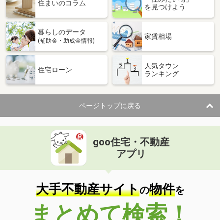
価 格
3,090万円
住まいのコラム
を見つけよう
住 所
大阪府大阪市港区池島３
専有面積
92.67m²
暮らしのデータ
間取り
3LDK
家賃相場
(補助金・助成金情報)
大阪府大阪市港区南市岡３
人気タウン
住宅ローン
ランキング
価 格
6,880万円
住 所
大阪府大阪市港区南市岡３
専有面積
91.15m²
ページトップに戻る
間取り
3LDK
大阪府大阪市港区南市岡３
goo住宅・不動産
価 格
6,880万円
アプリ
住 所
大阪府大阪市港区南市岡３
専有面積
90.23m²
間取り
3LDK
大手不動産サイト
物件
の
を
大阪府松原市東新町３
まとめて検索！