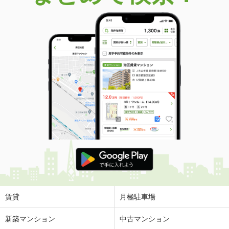
価 格
3,298万円
住 所
大阪府松原市東新町３
専有面積
82.82m²
間取り
4LDK
大阪府大阪市東住吉区東田辺２
価 格
2,580万円
住 所
大阪府大阪市東住吉区東田辺２
専有面積
59.68m²
間取り
3LDK
大阪府大阪市東住吉区東田辺２
価 格
2,580万円
住 所
大阪府大阪市東住吉区東田辺２
専有面積
59.68m²
間取り
3LDK
賃貸
月極駐車場
大阪府大阪市東住吉区東田辺２
新築マンション
中古マンション