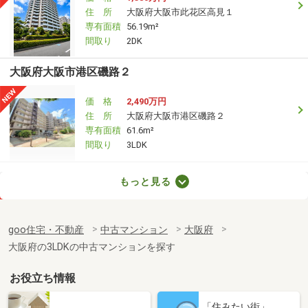
住 所
大阪府大阪市此花区高見１
専有面積
56.19m²
間取り
2DK
大阪府大阪市港区磯路２
価 格
2,490万円
住 所
大阪府大阪市港区磯路２
専有面積
61.6m²
間取り
3LDK
大阪府大阪市港区弁天３
もっと見る
価 格
2,490万円
住 所
大阪府大阪市港区弁天３
goo住宅・不動産
中古マンション
大阪府
専有面積
60.12m²
大阪府の3LDKの中古マンションを探す
間取り
3LDK
お役立ち情報
大阪府大阪市港区池島３
「住みたい街」