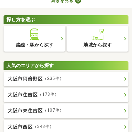
続きを見る
ト。寝室・収納部屋・書斎など、家族の希望にあわせて使い方を
変えられますよ。広々とした空間はゆったりくつろげるため、充
実した暮らしを実現できるでしょう。
探し方を選ぶ
路線・駅から探す
地域から探す
人気のエリアから探す
大阪市阿倍野区
（235件）
大阪市住吉区
（173件）
大阪市東住吉区
（107件）
大阪市西区
（343件）