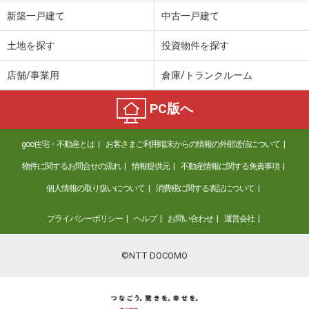
価 格
2,580万円
新築一戸建て
中古一戸建て
住 所
大阪府大阪市東住吉区東田辺２
専有面積
59.68m²
土地を探す
投資物件を探す
間取り
3LDK
店舗/事業用
倉庫/トランクルーム
大阪府大阪市阿倍野区天王寺町北１丁目
PC版へ
価 格
3,699万円
住 所
大阪府大阪市阿倍野区天王寺町北１丁
目
goo住宅・不動産とは
お客さまご利用端末からの情報の外部送信について
専有面積
73.71m²
物件に関するお問合せの流れ
情報提供元
不動産情報に関する免責事項
間取り
3LDK
個人情報の取り扱いについて
消費税に関する表記について
大阪府大阪市阿倍野区旭町２丁目
プライバシーポリシー
ヘルプ
お問い合わせ
運営会社
価 格
4,770万円
住 所
大阪府大阪市阿倍野区旭町２丁目
©NTT DOCOMO
専有面積
81.09m²
間取り
3LDK
大阪府堺市南区若松台１丁