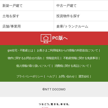
価 格
7,800万円
新築一戸建て
中古一戸建て
住 所
大阪府大阪市西区江之子島２
専有面積
60.06m²
土地を探す
投資物件を探す
間取り
2LDK
店舗/事業用
倉庫/トランクルーム
大阪府大阪市港区弁天１
PC版へ
価 格
1億2,600万円
住 所
大阪府大阪市港区弁天１
goo住宅・不動産とは
お客さまご利用端末からの情報の外部送信について
専有面積
113.05m²
間取り
3LDK
物件に関するお問合せの流れ
情報提供元
不動産情報に関する免責事項
個人情報の取り扱いについて
消費税に関する表記について
大阪府堺市北区百舌鳥本町３
プライバシーポリシー
ヘルプ
お問い合わせ
運営会社
価 格
2,690万円
住 所
大阪府堺市北区百舌鳥本町３
専有面積
72m²
©NTT DOCOMO
間取り
3LDK
大阪府大阪市西区北堀江４