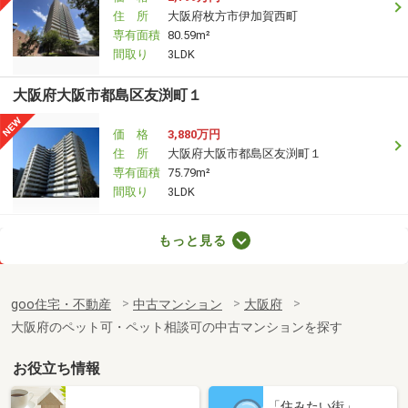
住 所
大阪府枚方市伊加賀西町
専有面積
80.59m²
間取り
3LDK
大阪府大阪市都島区友渕町１
価 格
3,880万円
住 所
大阪府大阪市都島区友渕町１
専有面積
75.79m²
間取り
3LDK
大阪府大阪市都島区友渕町１
もっと見る
価 格
3,280万円
住 所
大阪府大阪市都島区友渕町１
goo住宅・不動産
中古マンション
大阪府
専有面積
83.76m²
大阪府のペット可・ペット相談可の中古マンションを探す
間取り
3LDK
お役立ち情報
大阪府大阪市都島区友渕町１
「住みたい街」