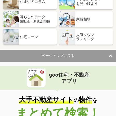
価 格
3,480万円
住まいのコラム
を見つけよう
住 所
大阪府大阪市都島区友渕町１
専有面積
62.56m²
暮らしのデータ
間取り
2LDK
家賃相場
(補助金・助成金情報)
大阪府大阪市都島区友渕町３
人気タウン
住宅ローン
ランキング
価 格
4,480万円
住 所
大阪府大阪市都島区友渕町３
専有面積
82.41m²
ページトップに戻る
間取り
4LDK
大阪府大阪市阿倍野区阿倍野筋３
goo住宅・不動産
価 格
5,998万円
アプリ
住 所
大阪府大阪市阿倍野区阿倍野筋３
専有面積
90.58m²
間取り
3LDK
大手不動産サイト
物件
の
を
大阪府守口市桜町
まとめて検索！