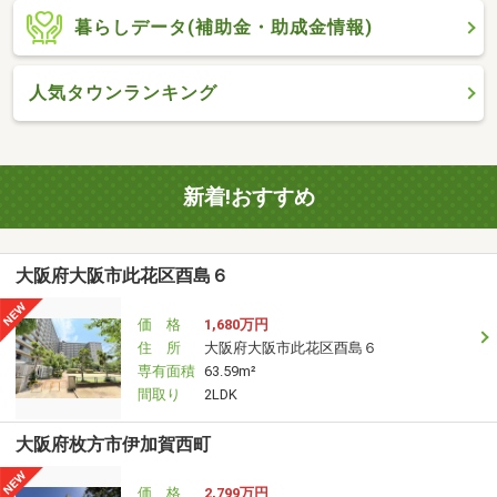
暮らしデータ(補助金・助成金情報)
人気タウンランキング
新着!おすすめ
大阪府大阪市此花区酉島６
価 格
1,680万円
住 所
大阪府大阪市此花区酉島６
専有面積
63.59m²
間取り
2LDK
大阪府枚方市伊加賀西町
価 格
2,799万円