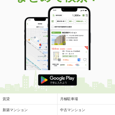
価 格
6,180万円
住 所
大阪府守口市桜町
専有面積
89.16m²
間取り
4LDK
大阪府大阪市此花区島屋６
価 格
3,680万円
住 所
大阪府大阪市此花区島屋６
専有面積
82.51m²
間取り
3SLDK
大阪府大阪市此花区酉島３
価 格
1,880万円
住 所
大阪府大阪市此花区酉島３
専有面積
68.09m²
間取り
3LDK
賃貸
月極駐車場
大阪府大阪市西区江之子島２
新築マンション
中古マンション