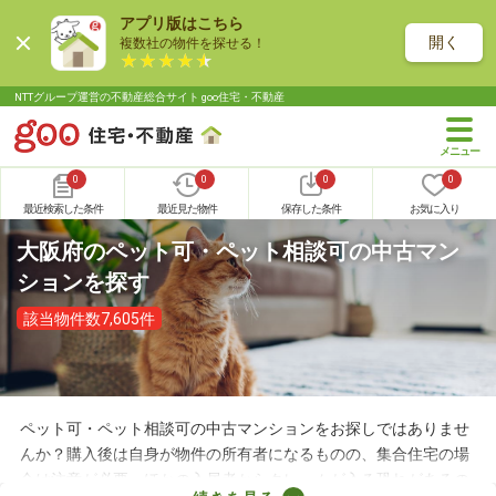
アプリ版はこちら
開く
複数社の物件を探せる！
NTTグループ運営の不動産総合サイト goo住宅・不動産
0
0
0
0
最近検索した条件
最近見た物件
保存した条件
お気に入り
大阪府のペット可・ペット相談可の中古マン
ションを探す
該当物件数7,605件
ペット可・ペット相談可の中古マンションをお探しではありませ
んか？購入後は自身が物件の所有者になるものの、集合住宅の場
合は注意が必要。ほかの入居者からクレームが入る恐れがあるの