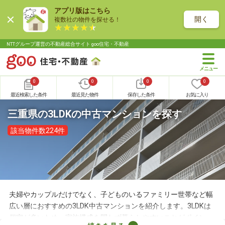
アプリ版はこちら
開く
複数社の物件を探せる！
NTTグループ運営の不動産総合サイト goo住宅・不動産
0
0
0
0
最近検索した条件
最近見た物件
保存した条件
お気に入り
三重県の3LDKの中古マンションを探す
該当物件数224件
夫婦やカップルだけでなく、子どものいるファミリー世帯など幅
広い層におすすめの3LDK中古マンションを紹介します。3LDKは
個室が多いため、家族構成を問わず暮らしやすいことがポイン