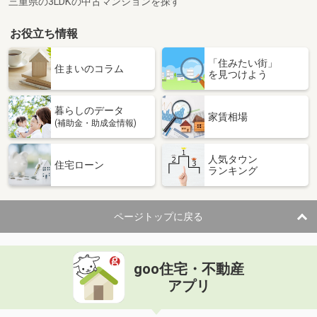
三重県の3LDKの中古マンションを探す
お役立ち情報
「住みたい街」
住まいのコラム
を見つけよう
暮らしのデータ
家賃相場
(補助金・助成金情報)
人気タウン
住宅ローン
ランキング
ページトップに戻る
goo住宅・不動産
アプリ