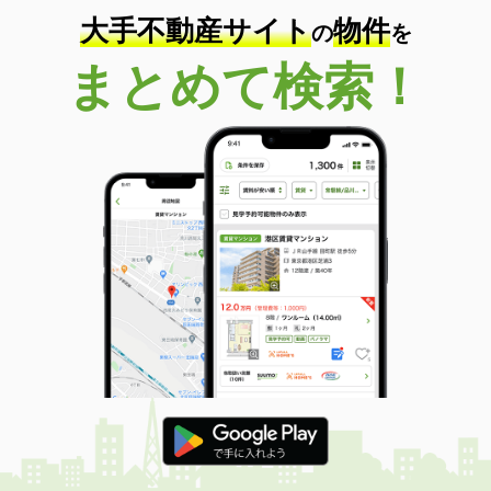
大手不動産サイト
物件
の
を
まとめて検索！