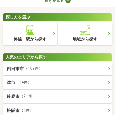
続きを見る
ト。寝室・収納部屋・書斎など、家族の希望にあわせて使い方を
変えられますよ。広々とした空間はゆったりくつろげるため、充
実した暮らしを実現できるでしょう。
探し方を選ぶ
路線・駅から探す
地域から探す
人気のエリアから探す
四日市市
（109件）
津市
（34件）
鈴鹿市
（21件）
松阪市
（6件）