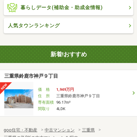
暮らしデータ(補助金・助成金情報)
人気タウンランキング
新着!おすすめ
三重県鈴鹿市神戸９丁目
価 格
1,949万円
住 所
三重県鈴鹿市神戸９丁目
専有面積
96.17m²
間取り
4LDK
goo住宅・不動産
中古マンション
三重県