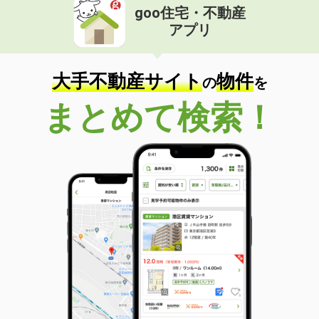
goo住宅・不動産
価 格
550万円
アプリ
住 所
大分県別府市上原町
専有面積
61.86m²
間取り
3DK
大手不動産サイト
物件
の
を
大分県別府市西野口町
まとめて検索！
価 格
1,000万円
住 所
大分県別府市西野口町
専有面積
62.48m²
間取り
4DK
大分県大分市花園２丁目
価 格
1,100万円
住 所
大分県大分市花園２丁目
専有面積
72.94m²
間取り
3LDK