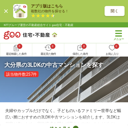
アプリ版はこちら
開く
複数社の物件を探せる！
NTTグループ運営の不動産総合サイト goo住宅・不動産
0
0
0
0
最近検索した条件
最近見た物件
保存した条件
お気に入り
大分県の3LDKの中古マンションを探す
該当物件数257件
夫婦やカップルだけでなく、子どものいるファミリー世帯など幅
広い層におすすめの3LDK中古マンションを紹介します。3LDKは
個室が多いため、家族構成を問わず暮らしやすいことがポイン