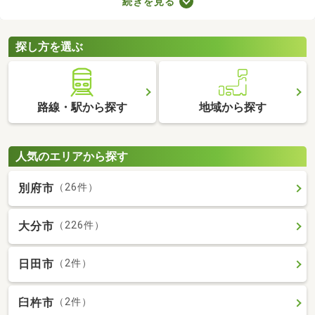
続きを見る
ト。寝室・収納部屋・書斎など、家族の希望にあわせて使い方を
変えられますよ。広々とした空間はゆったりくつろげるため、充
実した暮らしを実現できるでしょう。
探し方を選ぶ
路線・駅から探す
地域から探す
人気のエリアから探す
別府市
（26件）
大分市
（226件）
日田市
（2件）
臼杵市
（2件）