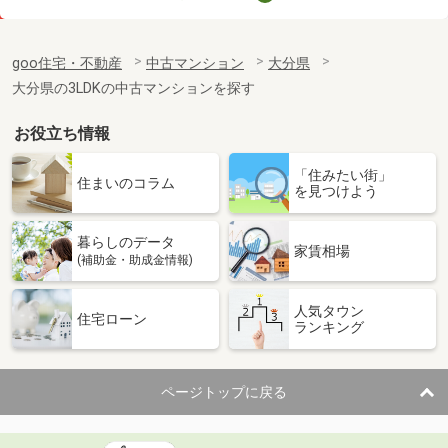
価 格
3,250万円
住 所
大分県大分市舞鶴町１
goo住宅・不動産
中古マンション
大分県
専有面積
61.98m²
大分県の3LDKの中古マンションを探す
間取り
3LDK
お役立ち情報
大分県大分市新川町１
「住みたい街」
価 格
780万円
住まいのコラム
を見つけよう
住 所
大分県大分市新川町１
専有面積
53.46m²
暮らしのデータ
間取り
1SLDK
家賃相場
(補助金・助成金情報)
大分県別府市上人ケ浜
人気タウン
住宅ローン
ランキング
価 格
1,000万円
住 所
大分県別府市上人ケ浜
専有面積
75.3m²
ページトップに戻る
間取り
4LDK
大分県別府市上原町