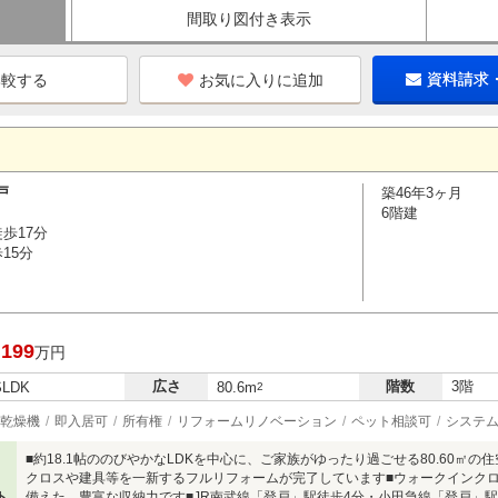
間取り図付き表示
お気に入りに追加
資料請求
戸
築46年3ヶ月
6階建
歩17分
15分
,199
万円
広さ
階数
3階
SLDK
80.6m
2
乾燥機
即入居可
所有権
リフォームリノベーション
ペット相談可
システ
■約18.1帖ののびやかなLDKを中心に、ご家族がゆったり過ごせる80.60㎡
クロスや建具等を一新するフルリフォームが完了しています■ウォークインクロ
ト
備えた、豊富な収納力です■JR南武線「登戸」駅徒歩4分・小田急線「登戸」