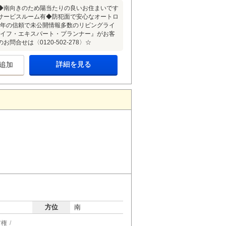
◆南向きのため陽当たりの良いお住まいです
サービスルーム有◆防犯面で安心なオートロ
5年の信頼で未公開情報多数のリビングライ
ライフ・エキスパート・プランナー』がお客
せは〈0120-502-278〉☆
詳細を見る
追加
方位
南
有権