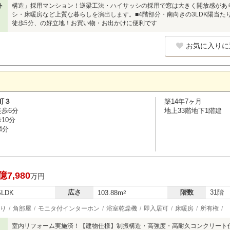
ト
構造」採用マンション！逆梁工法・ハイサッシの採用で窓は大きく開放感があ
シ・床暖房など上質な暮らしを演出します。■4階部分・南向きの3LDK陽当た
徒歩5分、の好立地！お買い物・お出かけに便利です
お気に入りに
町３
築14年7ヶ月
徒歩6分
地上33階地下1階建
10分
4分
億7,980
万円
広さ
階数
31階
SLDK
103.88m
2
り
角部屋
モニタ付インターホン
浴室乾燥機
即入居可
床暖房
所有権
室内リフォーム実施済！【建物仕様】制振構造・高強度・高耐久コンクリート