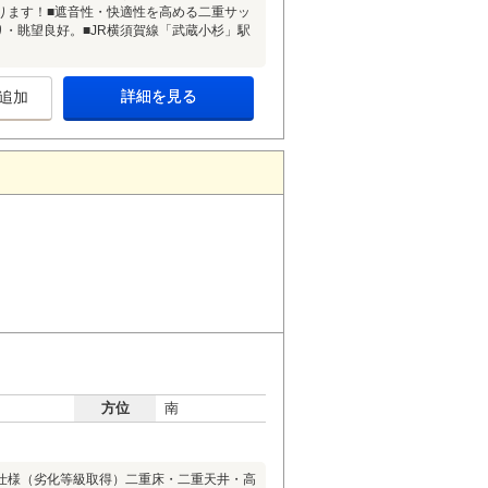
ります！■遮音性・快適性を高める二重サッ
り・眺望良好。■JR横須賀線「武蔵小杉」駅
詳細を見る
追加
方位
南
仕様（劣化等級取得）二重床・二重天井・高