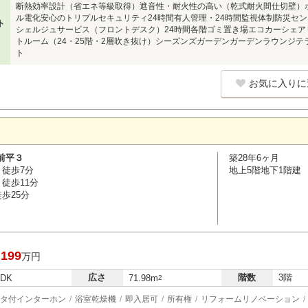
断熱効率設計（省エネ等級取得）遮音性・耐火性の高い（乾式耐火間仕切壁）
ル電化安心のトリプルセキュリティ24時間有人管理・24時間監視体制防災セン
ト
シェルジュサービス（フロントデスク）24時間各階ゴミ置き場エコカーシェ
トルーム（24・25階・2層吹き抜け）シーズンズガーデンガーデンラウンジテ
ト
お気に入りに
前平３
築28年6ヶ月
 徒歩7分
地上5階地下1階建
徒歩11分
歩25分
,199
万円
広さ
階数
3階
LDK
71.98m
2
タ付インターホン
浴室乾燥機
即入居可
所有権
リフォームリノベーション