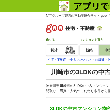
NTTグループ運営の不動産総合サイト goo
借りる
マンションを買う
店舗･
賃貸
新築
中
事業用
住宅・不動産
>
中古マンション
>
首都圏
>
川崎市の3LDKの中
神奈川県川崎市の3LDKの中古マンショ
間取り・写真・人気のこだわり条件から物
3LDKの中古マンション物