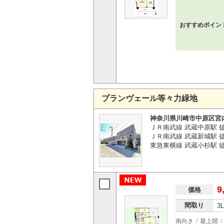
おすすめポイン
プランヴェール等々力緑地
神奈川県川崎市中原区宮
ＪＲ南武線 武蔵中原駅 徒
ＪＲ南武線 武蔵新城駅 徒
東急東横線 武蔵小杉駅 徒
9
価格
間取り
3
南向き
最上階