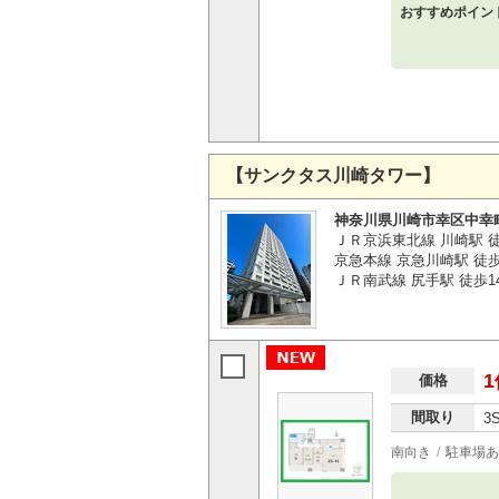
おすすめポイン
【サンクタス川崎タワー】
神奈川県川崎市幸区中幸
ＪＲ京浜東北線 川崎駅 
京急本線 京急川崎駅 徒歩
ＪＲ南武線 尻手駅 徒歩1
1
価格
間取り
3
南向き
駐車場あ