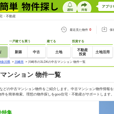
住宅・不動産
0
最近見た物件
保
一戸建てを買う
建てる
投資する
不動産
古
新築
中古
土地
土地活用
投資
神奈川県
>
川崎市
>
川崎市の3LDKの中古マンション 物件一覧
古マンション 物件一覧
ンなどの中古マンション物件をご紹介します。中古マンション物件情報を
件を簡単検索。理想の物件探しをgoo住宅・不動産がサポートします
件特集