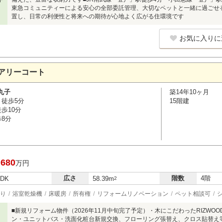
東急コミュニティーによる安心の全部委託管理、大切なペットと一緒に過ごせ
置し、日常の利便性と将来への期待が心地よく広がる住環境です
お気に入りに
アリーコート
丸子
築14年10ヶ月
 徒歩5分
15階建
歩10分
歩8分
,680
万円
広さ
階数
4階
LDK
58.39m
2
り
浴室乾燥機
床暖房
所有権
リフォームリノベーション
ペット相談可
■新規リフォーム物件（2026年11月中旬完了予定）・木にこだわったRIZW
ン・ユニットバス・洗面化粧台新規交換、フローリング張替え、クロス貼替え