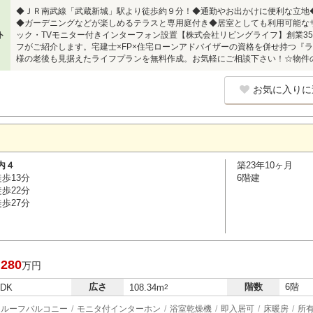
◆ＪＲ南武線「武蔵新城」駅より徒歩約９分！◆通勤やお出かけに便利な立地
◆ガーデニングなどが楽しめるテラスと専用庭付き◆居室としても利用可能な
ト
ック・TVモニター付きインターフォン設置【株式会社リビングライフ】創業3
フがご紹介します。宅建士×FP×住宅ローンアドバイザーの資格を併せ持つ『
様の老後も見据えたライフプランを無料作成。お気軽にご相談下さい！☆物件のお問合
お気に入りに
内４
築23年10ヶ月
歩13分
6階建
歩22分
歩27分
,280
万円
広さ
階数
6階
LDK
108.34m
2
ルーフバルコニー
モニタ付インターホン
浴室乾燥機
即入居可
床暖房
所