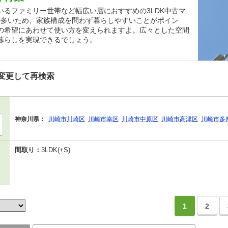
るファミリー世帯など幅広い層におすすめの3LDK中古マ
が多いため、家族構成を問わず暮らしやすいことがポイン
の希望にあわせて使い方を変えられますよ。広々とした空間
暮らしを実現できるでしょう。
変更して再検索
神奈川県：
川崎市川崎区
川崎市幸区
川崎市中原区
川崎市高津区
川崎市多
間取り：
3LDK(+S)
1
2