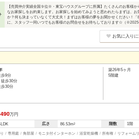
【売買仲介実績全国９位※・東宝ハウスグループに所属】たくさんのお客様か
なお家探しをお約束します。お家探しを始めてみようと思われたらまずは、お
ト
か？何も決まっていなくて大丈夫！まずはお客様の夢をお聞かせください！「
に、スタッフ一同いつでもお客様のお問合せをお待ちしております☆（※2025
お気に入りに
年
築26年5ヶ月
徒歩9分
5階建
徒歩30分
歩30分
,490
万円
広さ
階数
1階
SLDK
86.53m
2
り
専用庭
角部屋
モニタ付インターホン
浴室乾燥機
所有権
リフォーム