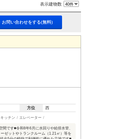
表示建物数
・お問い合わせをする(無料)
方位
西
ムキッチン
エレベーター
の住空間です■令和8年6月に水回りや給排水管、
ーゼットやトランクルーム（1.21㎡）等を
駅徒歩5分の軽快で利便性に優れた立地です■