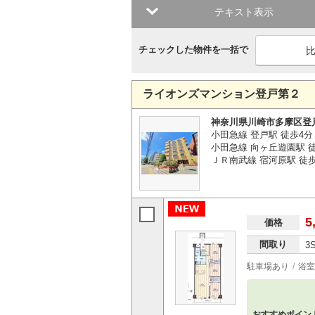
テキスト表示
チェックした物件を一括で
ライオンズマンション登戸第２
神奈川県川崎市多摩区登
小田急線 登戸駅 徒歩4分
小田急線 向ヶ丘遊園駅 徒
ＪＲ南武線 宿河原駅 徒歩
5
価格
間取り
3
駐車場あり
浴室
おすすめポイン