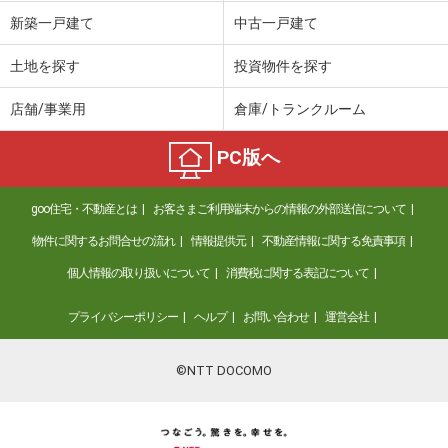
価 格
4,495万円
新築一戸建て
中古一戸建て
住 所
埼玉県川口市元郷１
専有面積
73.5m²
土地を探す
投資物件を探す
間取り
3LDK
店舗/事業用
倉庫/トランクルーム
埼玉県川口市川口５
PC版へ
価 格
3,899万円
住 所
埼玉県川口市川口５
goo住宅・不動産とは
お客さまご利用端末からの情報の外部送信について
専有面積
63.3m²
間取り
3LDK
物件に関するお問合せの流れ
情報提供元
不動産情報に関する免責事項
個人情報の取り扱いについて
消費税に関する表記について
埼玉県川口市飯塚３
プライバシーポリシー
ヘルプ
お問い合わせ
運営会社
価 格
2,490万円
住 所
埼玉県川口市飯塚３
専有面積
64.28m²
©NTT DOCOMO
間取り
3LDK
埼玉県川口市並木１