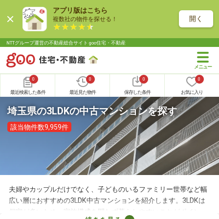
アプリ版はこちら
開く
複数社の物件を探せる！
NTTグループ運営の不動産総合サイト goo住宅・不動産
0
0
0
0
最近検索した条件
最近見た物件
保存した条件
お気に入り
埼玉県の3LDKの中古マンションを探す
該当物件数9,959件
夫婦やカップルだけでなく、子どものいるファミリー世帯など幅
広い層におすすめの3LDK中古マンションを紹介します。3LDKは
個室が多いため、家族構成を問わず暮らしやすいことがポイン