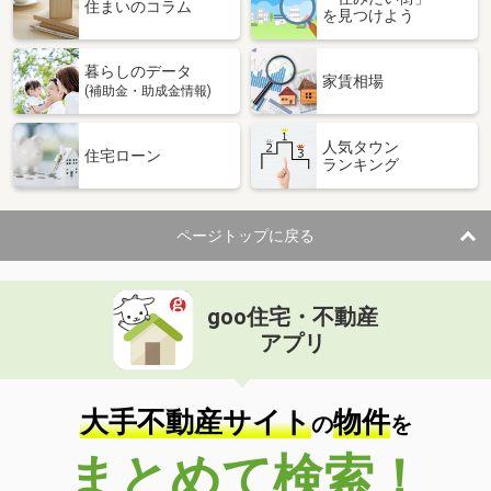
価 格
2,599万円
住まいのコラム
を見つけよう
住 所
埼玉県越谷市赤山町４丁目
専有面積
71.54m²
暮らしのデータ
間取り
3LDK
家賃相場
(補助金・助成金情報)
埼玉県越谷市赤山町４丁目
人気タウン
住宅ローン
ランキング
価 格
2,830万円
住 所
埼玉県越谷市赤山町４丁目
専有面積
79.99m²
ページトップに戻る
間取り
3LDK
埼玉県越谷市越ヶ谷１丁目
goo住宅・不動産
価 格
5,950万円
アプリ
住 所
埼玉県越谷市越ヶ谷１丁目
専有面積
66.89m²
間取り
3LDK
大手不動産サイト
物件
の
を
埼玉県さいたま市大宮区下町１丁目
まとめて検索！