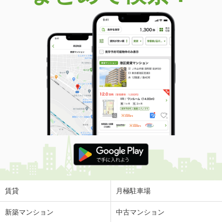
価 格
4,950万円
住 所
埼玉県さいたま市大宮区下町１丁目
専有面積
54.27m²
間取り
2LDK
埼玉県さいたま市大宮区下町３丁目
価 格
1億1,980万円
住 所
埼玉県さいたま市大宮区下町３丁目
専有面積
70.11m²
間取り
2LDK
埼玉県川口市元郷４丁目
価 格
4,499万円
住 所
埼玉県川口市元郷４丁目
専有面積
83.23m²
間取り
3LDK
賃貸
月極駐車場
埼玉県川口市元郷１
新築マンション
中古マンション