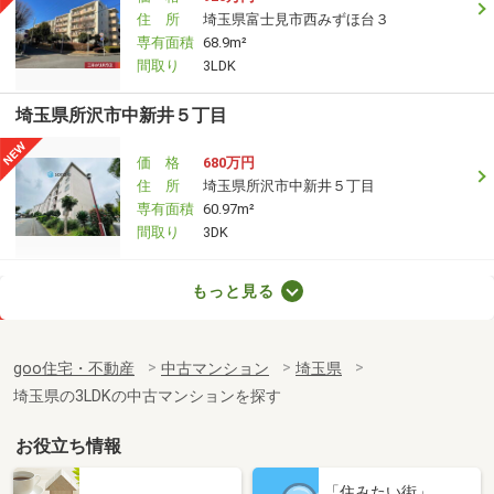
住 所
埼玉県富士見市西みずほ台３
専有面積
68.9m²
間取り
3LDK
埼玉県所沢市中新井５丁目
価 格
680万円
住 所
埼玉県所沢市中新井５丁目
専有面積
60.97m²
間取り
3DK
埼玉県入間市東藤沢２
もっと見る
価 格
2,280万円
住 所
埼玉県入間市東藤沢２
goo住宅・不動産
中古マンション
埼玉県
専有面積
64.89m²
埼玉県の3LDKの中古マンションを探す
間取り
3LDK
お役立ち情報
埼玉県越谷市赤山町４丁目
「住みたい街」