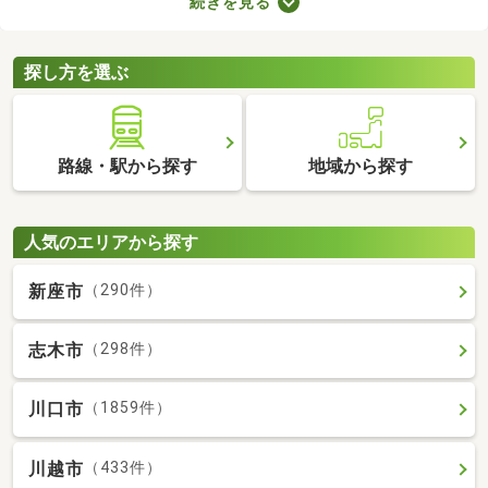
続きを見る
ト。寝室・収納部屋・書斎など、家族の希望にあわせて使い方を
変えられますよ。広々とした空間はゆったりくつろげるため、充
実した暮らしを実現できるでしょう。
探し方を選ぶ
路線・駅から探す
地域から探す
人気のエリアから探す
新座市
（290件）
志木市
（298件）
川口市
（1859件）
川越市
（433件）