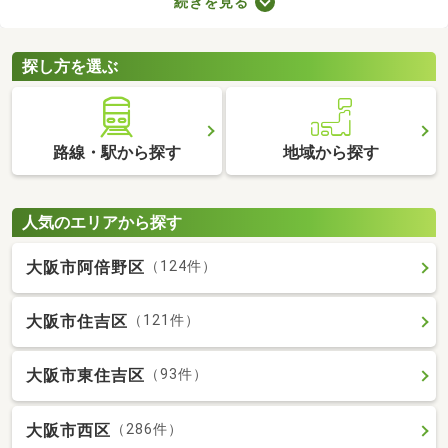
続きを見る
ので、間取りや購入費用、設備をチェックしたうえで決めましょ
う。ここでは、すぐに引っ越す必要のある方におすすめの即入居
可の中古マンションを紹介します。
探し方を選ぶ
路線・駅から探す
地域から探す
人気のエリアから探す
大阪市阿倍野区
（124件）
大阪市住吉区
（121件）
大阪市東住吉区
（93件）
大阪市西区
（286件）