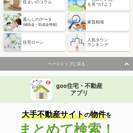
価 格
3,090万円
住まいのコラム
を見つけよう
住 所
大阪府大阪市港区池島３
専有面積
92.67m²
暮らしのデータ
間取り
3LDK
家賃相場
(補助金・助成金情報)
大阪府大阪市港区南市岡３
人気タウン
住宅ローン
ランキング
価 格
6,880万円
住 所
大阪府大阪市港区南市岡３
専有面積
91.15m²
ページトップに戻る
間取り
3LDK
大阪府大阪市港区南市岡３
goo住宅・不動産
価 格
6,880万円
アプリ
住 所
大阪府大阪市港区南市岡３
専有面積
90.23m²
間取り
3LDK
大手不動産サイト
物件
の
を
大阪府松原市東新町３
まとめて検索！