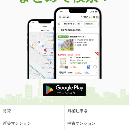
価 格
3,298万円
住 所
大阪府松原市東新町３
専有面積
82.82m²
間取り
4LDK
大阪府大阪市東住吉区東田辺２
価 格
2,580万円
住 所
大阪府大阪市東住吉区東田辺２
専有面積
59.68m²
間取り
3LDK
大阪府大阪市東住吉区東田辺２
価 格
2,580万円
住 所
大阪府大阪市東住吉区東田辺２
専有面積
59.68m²
間取り
3LDK
賃貸
月極駐車場
大阪府大阪市東住吉区東田辺２
新築マンション
中古マンション