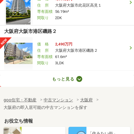
住 所
大阪府大阪市此花区高見１
専有面積
56.19m²
間取り
2DK
大阪府大阪市港区磯路２
価 格
2,490万円
住 所
大阪府大阪市港区磯路２
専有面積
61.6m²
間取り
3LDK
大阪府大阪市港区弁天３
もっと見る
価 格
2,490万円
住 所
大阪府大阪市港区弁天３
goo住宅・不動産
中古マンション
大阪府
専有面積
60.12m²
大阪府の即入居可能の中古マンションを探す
間取り
3LDK
お役立ち情報
大阪府大阪市港区池島３
「住みたい街」