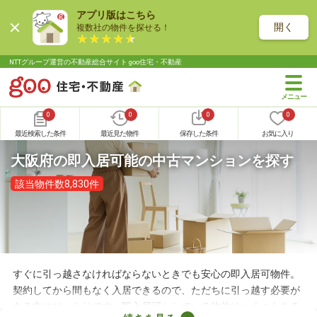
アプリ版はこちら
開く
複数社の物件を探せる！
NTTグループ運営の不動産総合サイト goo住宅・不動産
0
0
0
0
最近検索した条件
最近見た物件
保存した条件
お気に入り
大阪府の即入居可能の中古マンションを探す
該当物件数8,830件
すぐに引っ越さなければならないときでも安心の即入居可物件。
契約してから間もなく入居できるので、ただちに引っ越す必要が
ある方にぴったりです。即入居可としている物件はいくつもある