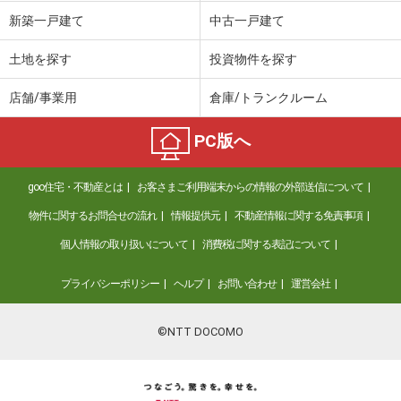
価 格
2,580万円
新築一戸建て
中古一戸建て
住 所
大阪府大阪市東住吉区東田辺２
専有面積
59.68m²
土地を探す
投資物件を探す
間取り
3LDK
店舗/事業用
倉庫/トランクルーム
大阪府大阪市阿倍野区天王寺町北１丁目
PC版へ
価 格
3,699万円
住 所
大阪府大阪市阿倍野区天王寺町北１丁
目
goo住宅・不動産とは
お客さまご利用端末からの情報の外部送信について
専有面積
73.71m²
物件に関するお問合せの流れ
情報提供元
不動産情報に関する免責事項
間取り
3LDK
個人情報の取り扱いについて
消費税に関する表記について
大阪府大阪市阿倍野区旭町２丁目
プライバシーポリシー
ヘルプ
お問い合わせ
運営会社
価 格
4,770万円
住 所
大阪府大阪市阿倍野区旭町２丁目
©NTT DOCOMO
専有面積
81.09m²
間取り
3LDK
大阪府堺市南区若松台１丁