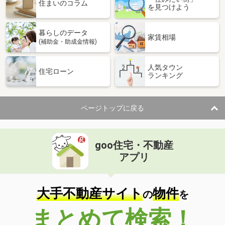
価 格
2,250万円
住まいのコラム
を見つけよう
住 所
山口県防府市駅南町
専有面積
94.51m²
暮らしのデータ
間取り
4LDK
家賃相場
(補助金・助成金情報)
山口県下関市幡生宮の下町
人気タウン
住宅ローン
ランキング
価 格
2,698万円
住 所
山口県下関市幡生宮の下町
専有面積
96.15m²
ページトップに戻る
間取り
4LDK
山口県周南市大字徳山
goo住宅・不動産
価 格
1,698万円
アプリ
住 所
山口県周南市大字徳山
専有面積
83.7m²
間取り
4LDK
大手不動産サイト
物件
の
を
山口県周南市遠石３丁目
まとめて検索！