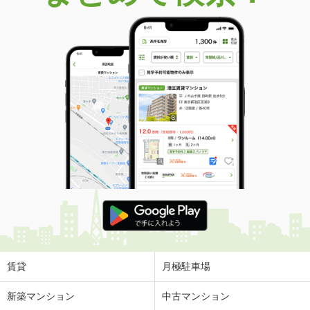
価 格
2,090万円
住 所
山口県周南市遠石３丁目
専有面積
84.43m²
間取り
4LDK
山口県山口市湯田温泉２丁目
価 格
1,698万円
住 所
山口県山口市湯田温泉２丁目
専有面積
104.38m²
間取り
4LDK
山口県宇部市東新川町
価 格
1,198万円
住 所
山口県宇部市東新川町
専有面積
64.06m²
間取り
3LDK
賃貸
月極駐車場
山口県下関市細江町２丁目
新築マンション
中古マンション