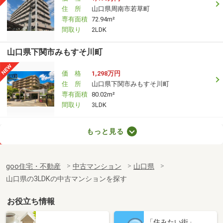
住 所
山口県周南市若草町
専有面積
72.94m²
間取り
2LDK
山口県下関市みもすそ川町
価 格
1,298万円
住 所
山口県下関市みもすそ川町
専有面積
80.02m²
間取り
3LDK
山口県宇部市東新川町
もっと見る
価 格
1,198万円
住 所
山口県宇部市東新川町
goo住宅・不動産
中古マンション
山口県
専有面積
64.06m²
山口県の3LDKの中古マンションを探す
間取り
3LDK
お役立ち情報
山口県防府市駅南町
「住みたい街」