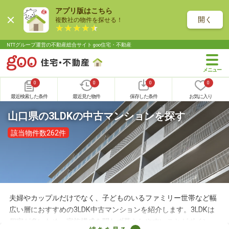
アプリ版はこちら
開く
複数社の物件を探せる！
NTTグループ運営の不動産総合サイト goo住宅・不動産
0
0
0
0
最近検索した条件
最近見た物件
保存した条件
お気に入り
山口県の3LDKの中古マンションを探す
該当物件数262件
夫婦やカップルだけでなく、子どものいるファミリー世帯など幅
広い層におすすめの3LDK中古マンションを紹介します。3LDKは
個室が多いため、家族構成を問わず暮らしやすいことがポイン