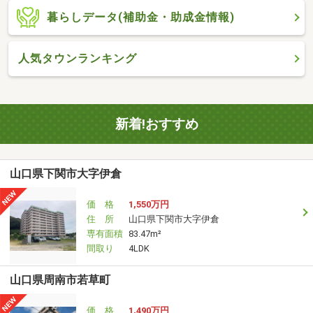
暮らしデータ(補助金・助成金情報)
人気タウンランキング
新着!おすすめ
山口県下関市大字伊倉
価 格
1,550万円
住 所
山口県下関市大字伊倉
専有面積
83.47m²
間取り
4LDK
山口県周南市若草町
価 格
1,490万円