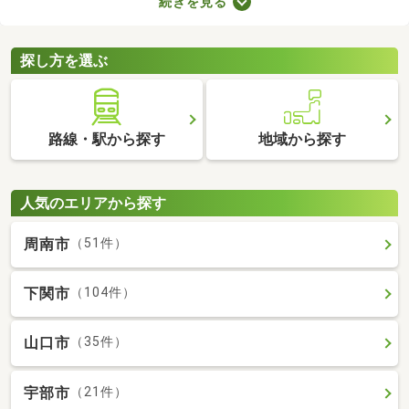
続きを見る
ト。寝室・収納部屋・書斎など、家族の希望にあわせて使い方を
変えられますよ。広々とした空間はゆったりくつろげるため、充
実した暮らしを実現できるでしょう。
探し方を選ぶ
路線・駅から探す
地域から探す
人気のエリアから探す
周南市
（51件）
下関市
（104件）
山口市
（35件）
宇部市
（21件）