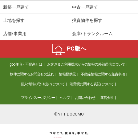
価 格
230万円
新築一戸建て
中古一戸建て
住 所
山口県下関市細江町２丁目
専有面積
34.17m²
土地を探す
投資物件を探す
間取り
1DK
店舗/事業用
倉庫/トランクルーム
山口県下関市みもすそ川町
PC版へ
価 格
1,298万円
住 所
山口県下関市みもすそ川町
goo住宅・不動産とは
お客さまご利用端末からの情報の外部送信について
専有面積
80.02m²
間取り
3LDK
物件に関するお問合せの流れ
情報提供元
不動産情報に関する免責事項
個人情報の取り扱いについて
消費税に関する表記について
山口県周南市慶万町
プライバシーポリシー
ヘルプ
お問い合わせ
運営会社
価 格
2,690万円
住 所
山口県周南市慶万町
専有面積
79.49m²
©NTT DOCOMO
間取り
4LDK
山口県周南市糀町１丁目