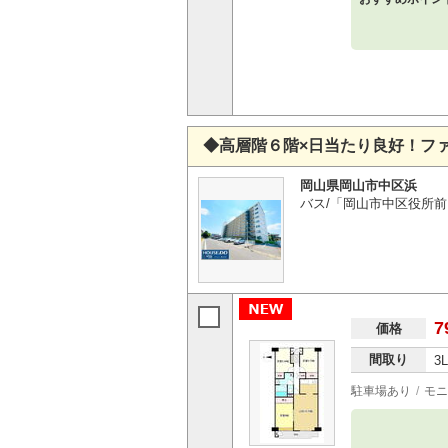
◆高層階６階×日当たり良好！フ
岡山県岡山市中区浜
バス/「岡山市中区役所前
7
価格
間取り
3
駐車場あり
モニ