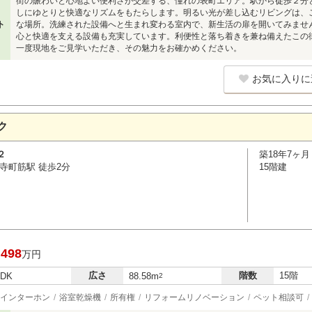
街の賑わいと心地よい便利さが交差する、憧れの表町エリア。駅から徒歩２分
しにゆとりと快適なリズムをもたらします。明るい光が差し込むリビングは、
ト
な場所。洗練された設備へと生まれ変わる室内で、新生活の扉を開いてみませ
心と快適を支える設備も充実しています。利便性と落ち着きを兼ね備えたこの
一度現地をご見学いただき、その魅力をお確かめください。
お気に入りに
ク
２
築18年7ヶ月
寺町筋駅 徒歩2分
15階建
,498
万円
広さ
階数
15階
LDK
88.58m
2
インターホン
浴室乾燥機
所有権
リフォームリノベーション
ペット相談可