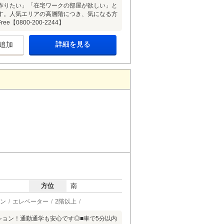
作りたい」「在宅ワークの部屋が欲しい」と
す。人気エリアの高層階につき、気になる方
800-200-2244】
詳細を見る
追加
方位
南
ン
エレベーター
2階以上
ション！通勤通学も安心です◎■車で5分以内