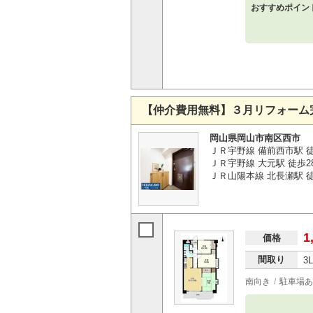
おすすめポイン
【仲介費用無料】３月リフォーム
岡山県岡山市南区西市
ＪＲ宇野線 備前西市駅 
ＪＲ宇野線 大元駅 徒歩2
ＪＲ山陽本線 北長瀬駅 徒歩
1
価格
間取り
3
南向き
駐車場あ