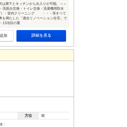
所は廊下とキッチンから出入りが可能。～～
換・洗面台交換・トイレ交換・洗濯機用防水
ング）・室内クリーニング ・・・等すべて
基準を満たした「適合リノベーション住宅」で
・13項目の重
詳細を見る
追加
方位
南
機