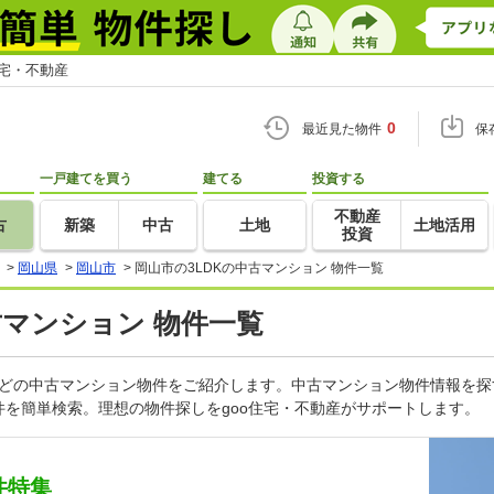
住宅・不動産
0
最近見た物件
保
一戸建てを買う
建てる
投資する
不動産
古
新築
中古
土地
土地活用
投資
>
岡山県
>
岡山市
>
岡山市の3LDKの中古マンション 物件一覧
古マンション 物件一覧
などの中古マンション物件をご紹介します。中古マンション物件情報を探
を簡単検索。理想の物件探しをgoo住宅・不動産がサポートします。
件特集