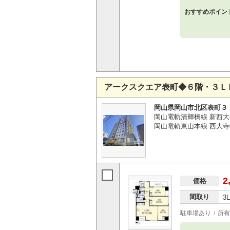
おすすめポイン
アークスクエア表町◆６階・３Ｌ
岡山県岡山市北区表町３
岡山電軌清輝橋線 新西大
岡山電軌東山本線 西大寺
2
価格
間取り
3
駐車場あり
所有