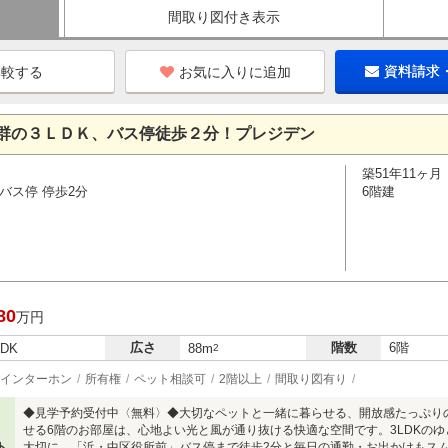
間取り図付き表示
お気に入りに追加
資料請求
群の３ＬＤＫ、バス停徒歩２分！プレジデン
築51年11ヶ月
バス停 停歩2分
6階建
80
万円
広さ
階数
6階
LDK
88m
2
インターホン
所有権
ペット相談可
2階以上
間取り図有り
◆見学予約受付中〈無料〉◆大切なペットと一緒に暮らせる、開放感たっぷり
せる6階のお部屋は、心地よい光と風が通り抜ける快適な空間です。3LDKの
ト
大切に。「浜・中区役所前」バス停まで徒歩2分と毎日の通勤・お出かけもス