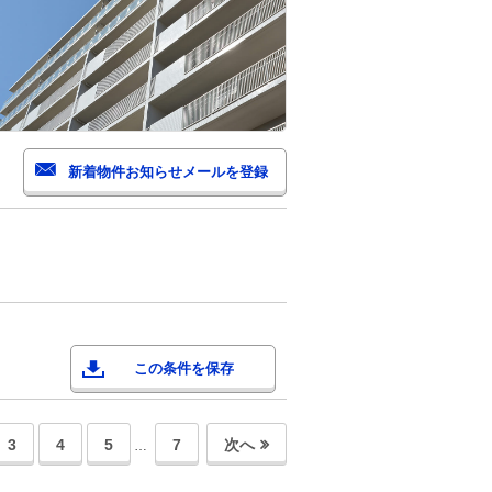
この条件を保存
3
4
5
7
次へ
…