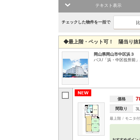
テキスト表示
チェックした物件を一括で
◆最上階・ペット可！ 陽当り抜
岡山県岡山市中区浜３
バス/「浜・中区役所前」
7
価格
間取り
3
最上階
モニタ付
おすすめポイン