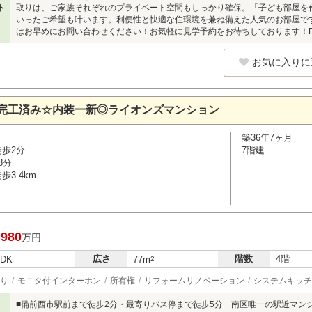
ト
取りは、ご家族それぞれのプライベート空間もしっかり確保。「子ども部屋を
いったご希望も叶います。利便性と快適な住環境を兼ね備えた人気のお部屋で
はお早めにお問い合わせください！お気軽に見学予約をお待ちしております！Free【0
お気に入りに
完工済み☆内装一新◎ライオンズマンション
築36年7ヶ月
徒歩2分
7階建
8分
3.4km
,980
万円
広さ
階数
4階
LDK
77m
2
り
モニタ付インターホン
所有権
リフォームリノベーション
システムキッチ
■備前西市駅前まで徒歩2分・最寄りバス停まで徒歩5分 南区唯一の駅近マン