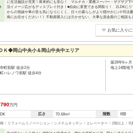
に生活施設が充実！将来的にも安心！ マルナカ・業務スーパー・ザグザグ下
ト
活イメージ広がるディスプレイ付き！■自由に変更できる間取り！ 2LDKにリ
からの視線や車の音も気になりにくく、日々の暮らしがより穏やかに♪※司法書
南にお任せください！》不動産購入には欠かせない、大事な資金面のご相談も
お気に入りに
ＤＫ◆岡山中央小＆岡山中央中エリア
築28年6ヶ月
寺町筋駅 徒歩2分
地上14階地
町ハレノワ前駅 徒歩4分
,790
万円
広さ
階数
6階
LDK
70.68m
2
権
リフォームリノベーション
システムキッチン
エレベーター
2階以上
宅