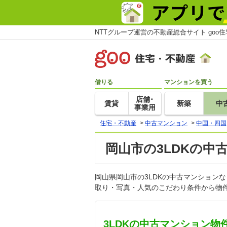
NTTグループ運営の不動産総合サイト goo
借りる
マンションを買う
店舗･
賃貸
新築
中
事業用
住宅・不動産
>
中古マンション
>
中国・四国
岡山市の3LDKの中
岡山県岡山市の3LDKの中古マンション
取り・写真・人気のこだわり条件から物件
3LDKの中古マンション物