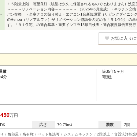
１５階最上階、眺望良好（眺望は永久に保証されるものではありません）洗面
～～～～リノベーション内容～～～～～～ （2026年5月完成）・キッチン交
ト
パン交換 ・全室クロス貼り替え・エアコン1台新規設置（リビングダイニ
のRenoα（リノアルファ）がリノベーション協議会の定める「Ｒ１住宅」の
す。「Ｒ１住宅」の適合基準・重要インフラ13項目検査・適合状況報告書発行
お気に入りに
屋敷
築35年5ヶ月
歩4分
3階建
,450
万円
広さ
階数
2階
LDK
79.79m
2
り
角部屋
所有権
ペット相談可
システムキッチン
2階以上
食器洗浄乾燥