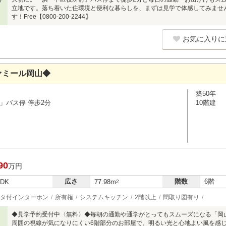
立地です。落ち着いた住環境と便利な暮らしを、まずは見学で体感してみませ
す！Free【0800-200-2244】
お気に入りに
ァミール岡山◆
築50年
」バス停 停歩2分
10階建
90
万円
広さ
階数
6階
LDK
77.98m
2
タ付インターホン
所有権
システムキッチン
2階以上
間取り図有り
◆見学予約受付中〈無料〉◆毎朝の通勤や通学がとってもスムーズになる「岡
周囲の視線が気になりにくい6階部分のお部屋で、明るい光と心地よい風を感じ