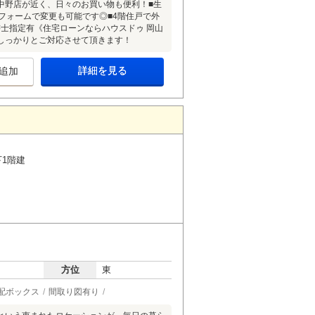
中野店が近く、日々のお買い物も便利！■生
フォームで変更も可能です◎■4階住戸で外
士指定有《住宅ローンならハウスドゥ 岡山
しっかりとご対応させて頂きます！
詳細を見る
追加
下1階建
方位
東
配ボックス
間取り図有り