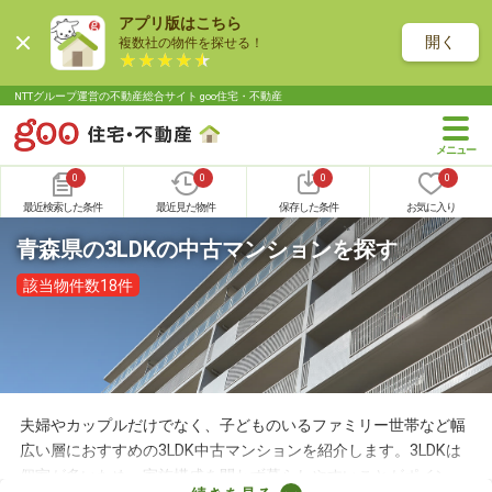
アプリ版はこちら
開く
複数社の物件を探せる！
NTTグループ運営の不動産総合サイト goo住宅・不動産
0
0
0
0
最近検索した条件
最近見た物件
保存した条件
お気に入り
青森県の3LDKの中古マンションを探す
該当物件数18件
夫婦やカップルだけでなく、子どものいるファミリー世帯など幅
広い層におすすめの3LDK中古マンションを紹介します。3LDKは
個室が多いため、家族構成を問わず暮らしやすいことがポイン