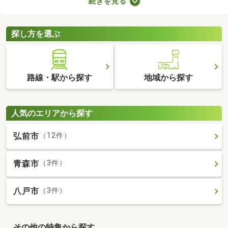
続きを見る
ト。寝室・収納部屋・書斎など、家族の希望にあわせて使い方を
変えられますよ。広々とした空間はゆったりくつろげるため、充
実した暮らしを実現できるでしょう。
探し方を選ぶ
路線・駅から探す
地域から探す
人気のエリアから探す
弘前市
（12件）
青森市
（3件）
八戸市
（3件）
その他の特集から探す