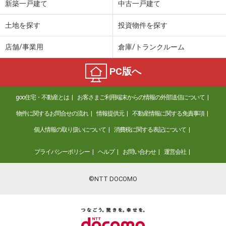
新築一戸建て
中古一戸建て
土地を探す
投資物件を探す
店舗/事業用
倉庫/トランクルーム
PC版へ
goo住宅・不動産とは
お客さまご利用端末からの情報の外部送信について
物件に関するお問合せの流れ
情報提供元
不動産情報に関する免責事項
個人情報の取り扱いについて
消費税に関する表記について
プライバシーポリシー
ヘルプ
お問い合わせ
運営会社
©NTT DOCOMO