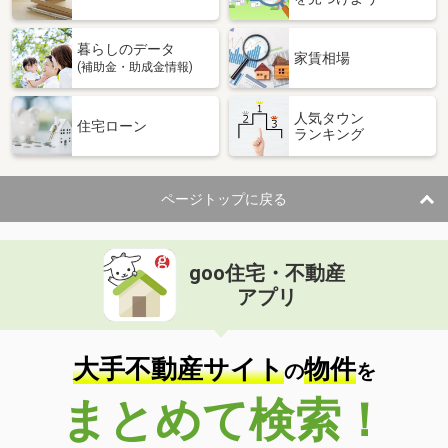
暮らしのデータ
家賃相場
(補助金・助成金情報)
人気タウン
住宅ローン
ランキング
ページトップに戻る
goo住宅・不動産
アプリ
大手不動産サイト
物件
の
を
まとめて検索！