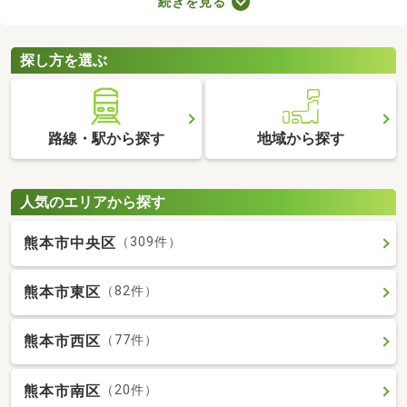
続きを見る
ト。寝室・収納部屋・書斎など、家族の希望にあわせて使い方を
変えられますよ。広々とした空間はゆったりくつろげるため、充
実した暮らしを実現できるでしょう。
探し方を選ぶ
路線・駅から探す
地域から探す
人気のエリアから探す
熊本市中央区
（309件）
熊本市東区
（82件）
熊本市西区
（77件）
熊本市南区
（20件）