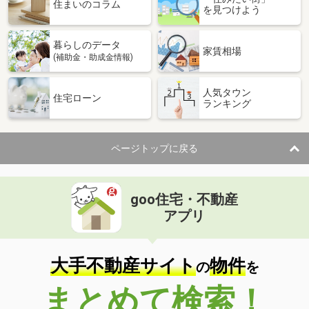
価 格
3,880万円
住まいのコラム
を見つけよう
住 所
熊本県熊本市中央区水前寺１丁目
専有面積
80.12m²
暮らしのデータ
間取り
2LDK
家賃相場
(補助金・助成金情報)
熊本県熊本市中央区水前寺３丁目
人気タウン
住宅ローン
ランキング
価 格
2,598万円
住 所
熊本県熊本市中央区水前寺３丁目
専有面積
71.07m²
ページトップに戻る
間取り
3LDK
熊本県熊本市中央区京町本丁
goo住宅・不動産
価 格
3,298万円
アプリ
住 所
熊本県熊本市中央区京町本丁
専有面積
74.41m²
間取り
2SLDK
大手不動産サイト
物件
の
を
熊本県熊本市中央区新町４
まとめて検索！