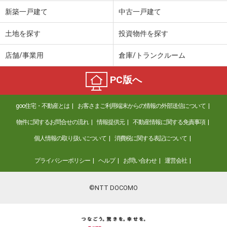
価 格
3,980万円
新築一戸建て
中古一戸建て
住 所
熊本県熊本市中央区大江３
専有面積
75.45m²
土地を探す
投資物件を探す
間取り
3LDK
店舗/事業用
倉庫/トランクルーム
熊本県熊本市中央区神水本町
PC版へ
価 格
2,698万円
住 所
熊本県熊本市中央区神水本町
goo住宅・不動産とは
お客さまご利用端末からの情報の外部送信について
専有面積
75.6m²
間取り
3LDK
物件に関するお問合せの流れ
情報提供元
不動産情報に関する免責事項
個人情報の取り扱いについて
消費税に関する表記について
熊本県熊本市中央区京町本丁
プライバシーポリシー
ヘルプ
お問い合わせ
運営会社
価 格
3,298万円
住 所
熊本県熊本市中央区京町本丁
専有面積
74.41m²
©NTT DOCOMO
間取り
2SLDK