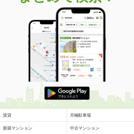
価 格
3,980万円
住 所
熊本県熊本市中央区新町４
専有面積
81.03m²
間取り
3LDK
熊本県熊本市中央区水前寺３
価 格
2,598万円
住 所
熊本県熊本市中央区水前寺３
専有面積
71.07m²
間取り
3LDK
熊本県熊本市中央区萩原町
価 格
1,898万円
住 所
熊本県熊本市中央区萩原町
専有面積
78.84m²
間取り
3LDK
賃貸
月極駐車場
熊本県熊本市中央区大江３
新築マンション
中古マンション