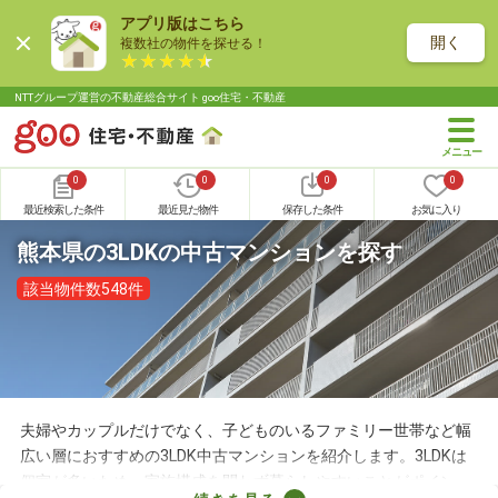
アプリ版はこちら
開く
複数社の物件を探せる！
NTTグループ運営の不動産総合サイト goo住宅・不動産
0
0
0
0
最近検索した条件
最近見た物件
保存した条件
お気に入り
熊本県の3LDKの中古マンションを探す
該当物件数548件
夫婦やカップルだけでなく、子どものいるファミリー世帯など幅
広い層におすすめの3LDK中古マンションを紹介します。3LDKは
個室が多いため、家族構成を問わず暮らしやすいことがポイン