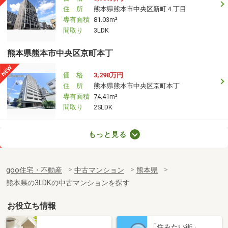
住 所
熊本県熊本市中央区新町４丁目
専有面積
81.03m²
間取り
3LDK
熊本県熊本市中央区京町本丁
価 格
3,298万円
住 所
熊本県熊本市中央区京町本丁
専有面積
74.41m²
間取り
2SLDK
熊本県熊本市中央区水道町
もっと見る
価 格
3,080万円
住 所
熊本県熊本市中央区水道町
goo住宅・不動産
中古マンション
熊本県
専有面積
69.12m²
熊本県の3LDKの中古マンションを探す
間取り
2LDK
お役立ち情報
熊本県熊本市中央区水前寺１丁目
「住みたい街」