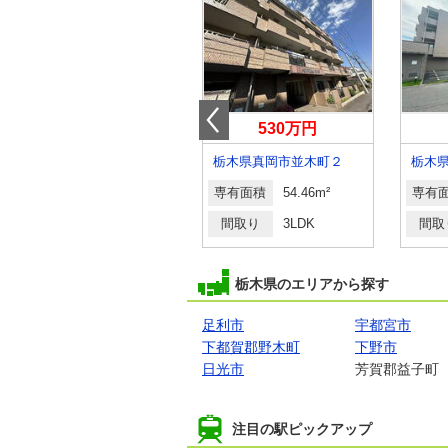
278万円
530万円
栃木県那須塩原市塩原
栃木県真岡市並木町２
栃木
専有面積
40.5m²
専有面積
54.46m²
専有
間取り
1LDK
間取り
3LDK
間取
栃木県のエリアから探す
足利市
宇都宮市
下都賀郡野木町
下野市
日光市
芳賀郡益子町
注目の駅ピックアップ