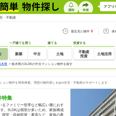
住宅・不動産
0
最近見た物件
保
一戸建てを買う
建てる
投資する
不動産
古
新築
中古
土地
土地活用
投資
栃木県
>
栃木県の3LDKの中古マンション物件を探す
ンション物件を簡単検索。理想の物件探しをgoo住宅・不動産がサポートします。
件特集
いるファミリー世帯など幅広い層におす
ます。3LDKは個室が多いため、家族構成
。寝室・収納部屋・書斎など、家族の希