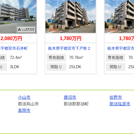
2,080万円
1,780万円
1,78
県宇都宮市石井町
栃木県宇都宮市下戸祭２
面積
72.4m²
専有面積
70.76m²
専有面積
70
り
3LDK
間取り
2SLDK
間取り
2S
小山市
鹿沼市
佐野市
那須烏山市
那須郡那須町
那須塩原市
真岡市