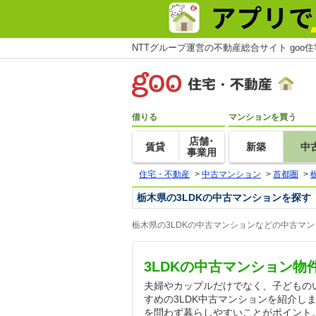
NTTグループ運営の不動産総合サイト goo
借りる
マンションを買う
店舗･
賃貸
新築
中
事業用
住宅・不動産
>
中古マンション
>
首都圏
>
栃木県の3LDKの中古マンションを探す
栃木県の3LDKの中古マンションなどの中古マ
3LDKの中古マンション物
夫婦やカップルだけでなく、子どもの
すめの3LDK中古マンションを紹介し
を問わず暮らしやすいことがポイント