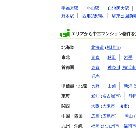
宇都宮駅
小山駅
自治医大駅
野木駅
西那須野駅
駅東公園前
エリアから中古マンション物件を
北海道
北海道
(
札幌市
)
東北
青森
秋田
岩手
首都圏
東京
神奈川
(
横浜市
群馬
甲信越・北陸
長野
山梨
新潟
(
東海
愛知
(
名古屋市
)
静
関西
大阪
(
大阪市
・
堺市
)
中国・四国
広島
(
広島市
)
岡山
(
九州・沖縄
福岡
(
北九州市
・
福岡