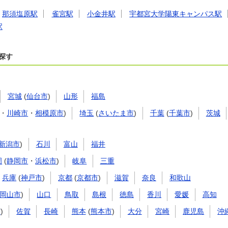
那須塩原駅
雀宮駅
小金井駅
宇都宮大学陽東キャンパス駅
駅
探す
宮城
(
仙台市
)
山形
福島
・
川崎市
・
相模原市
)
埼玉
(
さいたま市
)
千葉
(
千葉市
)
茨城
新潟市
)
石川
富山
福井
岡
(
静岡市
・
浜松市
)
岐阜
三重
兵庫
(
神戸市
)
京都
(
京都市
)
滋賀
奈良
和歌山
岡山市
)
山口
鳥取
島根
徳島
香川
愛媛
高知
市
)
佐賀
長崎
熊本
(
熊本市
)
大分
宮崎
鹿児島
沖