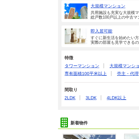
大規模マンション
共用施設も充実な大規模マ
総戸数100戸以上の中古マ
即入居可能
すぐに新生活を始めたい方
実際の部屋も見学できるの
特徴
タワーマンション
大規模マンシ
専有面積100平米以上
売主・代理
間取り
2LDK
3LDK
4LDK以上
新着物件