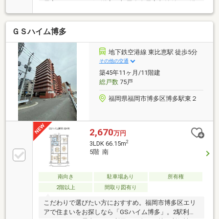
居室フローリング・洋室３部屋〇全居室収納付き・浴
室窓付き〇食洗器・浴室乾燥機・浄水器付き〇照明・
エアコン・カーテン付き・給湯器交換済〇スーパー、
ＧＳハイム博多
サトー食鮮館山田店徒歩４分◆☆新品リノベーション
施工☆◆○システムキッチン、ユニットバス、トイレ○
洗面化粧台、クロス＆フローリング貼替○建具、収
地下鉄空港線 東比恵駅 徒歩5分
納、シューズボックスなど■ご見ご予約・詳細は直接
その他の交通
スタッフまで■※まきやま（０９０－９４９６－７９５
築45年11ヶ月/11階建
５）※１０時～１７時（水曜日）
総戸数
75戸
福岡県福岡市博多区博多駅東２
2,670
万円
2
3LDK 66.15m
5階 南
南向き
駐車場あり
所有権
2階以上
間取り図有り
こだわりで選びたい方におすすめ。福岡市博多区エリ
アで住まいをお探しなら「GSハイム博多」。2駅利用