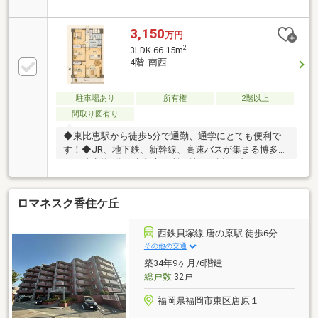
できるので、電車をよく利用する人には特に利便性の
高い物件です。子供ものびのびと生活することが出来
る、間取の3LDKの物件です。駅の近くに立地する、徒
3,150
万円
歩5分圏内の物件です。福岡市博多区にある交通アク
2
3LDK 66.15m
セスに便利な福岡市空港線東比恵周辺でマイホームを
4階 南西
手に入れませんか。住まい探しは地域に詳しい当社に
お任せ下さい。
駐車場あり
所有権
2階以上
間取り図有り
◆東比恵駅から徒歩5分で通勤、通学にとても便利で
す！◆JR、地下鉄、新幹線、高速バスが集まる博多駅
まで徒歩約8分！◆都心の利便性を身近に感じなが
ら、ゆとりある暮らしを実現できるマンション！
ロマネスク香住ケ丘
西鉄貝塚線 唐の原駅 徒歩6分
その他の交通
築34年9ヶ月/6階建
総戸数
32戸
福岡県福岡市東区唐原１