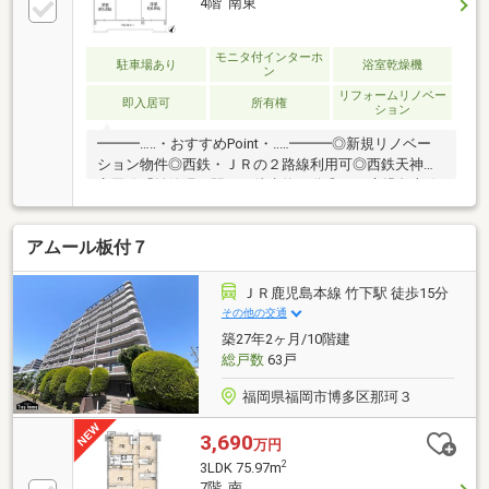
4階 南東
モニタ付インターホ
駐車場あり
浴室乾燥機
ン
リフォームリノベー
即入居可
所有権
ション
━━━…‥・おすすめPoint・‥…━━━◎新規リノベー
ション物件◎西鉄・ＪＲの２路線利用可◎西鉄天神大
牟田線「雑餉隈」駅まで徒歩約11分◎ＪＲ鹿児島本線
「笹原」駅まで徒歩約13分◎南東向きにつき陽当たり
良好◎収納充実◎食洗機あり◎セブンイレブン博多三
アムール板付７
筑２丁目店 徒歩約3分◎業務スーパー南福岡店 徒
歩約3分◎ディスカウントドラッグコスモス三筑店
徒歩約3分◎福岡市立三筑小学校 徒歩約3分◎福岡市
ＪＲ鹿児島本線 竹下駅 徒歩15分
立三筑中学校 徒歩約4分※掲載画像の一部は、CGで加
その他の交通
工しております。また、家具・小物等は、販売商品
築27年2ヶ月/10階建
（価格）に含まれておらず、現地に置かれておりませ
総戸数
63戸
ん。
福岡県福岡市博多区那珂３
3,690
万円
2
3LDK 75.97m
7階 南