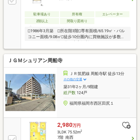
駐車場あり
所有権
エレベーター
2階以上
間取り図有り
□1986年3月築 □所在階3階□専有面積/65.19㎡・バル
コニー面積/9.08㎡□徒歩10分圏内に買物施設が多数あ
り、日ごろのお買い物に大変便利です♪□ライフスタイ
ルに合わせやすい住空間です
ＪＧＭシュリアン周船寺
ＪＲ筑肥線 周船寺駅 徒歩13分
その他の交通
築31年2ヶ月/9階建
総戸数
124戸
福岡県福岡市西区田尻１
2,980
万円
2
3LDK 75.52m
7階 南西