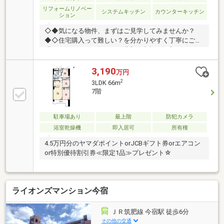
リフォームリノベー
システムキッチン
カウンターキッチン
ション
◇◆気になる物件、まずはご見学してみませんか？
◆◇住宅購入って難しい？を分かりやすく丁寧にご説
明いたします！お住まいの購入・売却・住宅ローン、
ご相談ください！お問い合わせ：092-404-1526♪
3,190
万円
2
3LDK 66m
7階
駐車場あり
最上階
防犯カメラ
浴室乾燥機
即入居可
所有権
4.5万円分のヤマダポイントorJCBギフト券orエアコン
or特別優待割引券≪限定1品≫プレゼント☆
ライオンズマンション今宿
ＪＲ筑肥線 今宿駅 徒歩6分
その他の交通