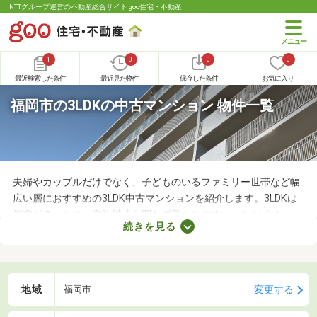
NTTグループ運営の不動産総合サイト goo住宅・不動産
1
0
0
0
最近検索した条件
最近見た物件
保存した条件
お気に入り
福岡市の3LDKの中古マンション 物件一覧
夫婦やカップルだけでなく、子どものいるファミリー世帯など幅
広い層におすすめの3LDK中古マンションを紹介します。3LDKは
個室が多いため、家族構成を問わず暮らしやすいことがポイン
続きを見る
ト。寝室・収納部屋・書斎など、家族の希望にあわせて使い方を
変えられますよ。広々とした空間はゆったりくつろげるため、充
実した暮らしを実現できるでしょう。
地域
変更する
福岡市