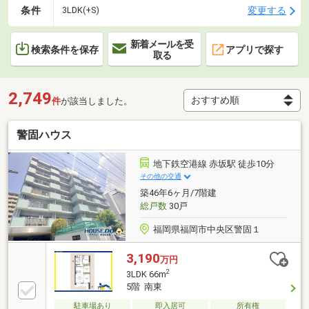
条件
変更する
3LDK(+S)
新着メールを受
検索条件を保存
アプリで探す
取る
2,749
件
が該当しました。
警固ハウス
地下鉄空港線 赤坂駅 徒歩10分
その他の交通
築46年6ヶ月/7階建
総戸数
30戸
福岡県福岡市中央区警固１
3,190
万円
2
3LDK 66m
5階 南東
駐車場あり
即入居可
所有権