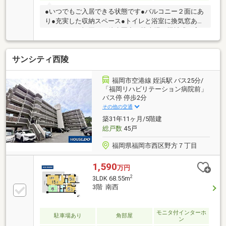
●いつでもご入居できる状態です●バルコニー２面にあ
り●充実した収納スペース●トイレと浴室に換気窓あり
●ららぽーと福岡まで徒歩圏空き駐車場は機械式（高
さ制限等あり）となります。【室内ハウスクリーニン
グ済み】◆全室床フロア新品張り◆全室クロス等の張
サンシティ西陵
り替え◆トイレ交換◆ガスコンロ交換◆レンジフード
交換◆給湯器交換◆キッチン、浴室、洗面台、トイレ
の水栓類交換◆他あり
福岡市空港線 姪浜駅 バス25分/
「福岡リハビリテーション病院前」
バス停 停歩2分
その他の交通
築31年11ヶ月/5階建
総戸数
45戸
福岡県福岡市西区野方７丁目
1,590
万円
2
3LDK 68.55m
3階 南西
モニタ付インターホ
駐車場あり
角部屋
ン