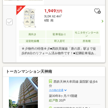
1,949
万円
2
3LDK 62.4m
6階 南
モニタ付インターホ
南向き
駐車場あり
ン
浴室乾燥機
即入居可
所有権
☆彡物件の特徴☆彡■西鉄貝塚線「唐の原」駅まで徒
歩約6分のリフォーム済み物件です！■近隣駐車場あり
（徒歩約2分、約120ｍ）！■瑕疵保険付き（住宅あん
しん保証による建物状況調査済み）＼住宅ローンも家
電もヤマダデンキにお任せください／最新設備が揃っ
トーカンマンション天神南
た新築戸建を、本日すぐにご案内可能です！当店な
ら、住宅ローンのご相談はもちろん、新生活に必要な
家電・家具のトータルコーディネートまでワンストッ
西鉄天神大牟田線 薬院駅 徒歩6
プでサポート。ヤマダグループならではの特別金利や
分
ポイント還元で、賢くおトクに新生活を始めません
その他の交通
か？
築30年8ヶ月/11階建
総戸数
20戸