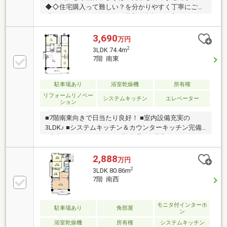
◆◇住宅購入って難しい？を分かりやすく丁寧にご説
明いたします！お住まいの購入・売却・住宅ローン、
ご相談ください！お問い合わせ：092-404-1526♪
3,690
万円
2
3LDK 74.4m
7階 南東
駐車場あり
浴室乾燥機
所有権
リフォームリノベー
システムキッチン
エレベーター
ション
■7階南東向きで日当たり良好！ ■室内設備充実の
3LDK♪ ■システムキッチン＆カウンターキッチン完備
■安心のオートロック＆日勤管理 ■全居室フローリング
で快適な住空間
2,888
万円
2
3LDK 80.86m
7階 南西
モニタ付インターホ
駐車場あり
角部屋
ン
浴室乾燥機
所有権
システムキッチン