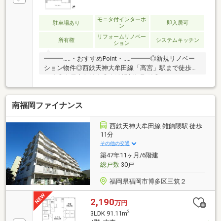
モニタ付インターホ
駐車場あり
即入居可
ン
リフォームリノベー
所有権
システムキッチン
ション
━━━…‥・おすすめPoint・‥…━━━◎新規リノベー
ション物件◎西鉄天神大牟田線「高宮」駅まで徒歩約
10分◎全居室収納有◎食洗機新規取付◎スーパー・コ
ンビニ・ドラッグストアなどが徒歩圏内にあり、周辺
環境充実◎ＪＰローソン福岡野間郵便局店 徒歩約2
南福岡ファイナンス
分◎サニー野間店 徒歩約3分◎マツモトキヨシ野間
店 徒歩約8分◎福岡市立若久小学校 徒歩約13分◎
福岡市立野間中学校 徒歩約7分
西鉄天神大牟田線 雑餉隈駅 徒歩
11分
その他の交通
築47年11ヶ月/6階建
総戸数
30戸
福岡県福岡市博多区三筑２
2,190
万円
2
3LDK 91.11m