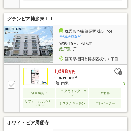
グランピア博多東ＩＩ
鹿児島本線 笹原駅 徒歩15分
その他の交通
築39年8ヶ月/5階建
総戸数
-戸
福岡県福岡市博多区板付７丁目
1,698
万円
2
3LDK 60.18m
3階 南東
モニタ付インターホ
駐車場あり
所有権
ン
リフォームリノベー
システムキッチン
エレベーター
ション
ホワイトピア周船寺