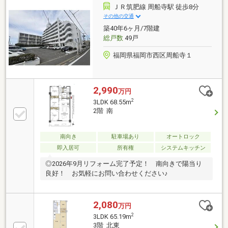
ＪＲ筑肥線 周船寺駅 徒歩8分
その他の交通
築40年6ヶ月/7階建
総戸数
49戸
福岡県福岡市西区周船寺１
2,990
万円
2
3LDK 68.55m
2階 南
南向き
駐車場あり
オートロック
即入居可
所有権
システムキッチン
◎2026年9月リフォーム完了予定！ 南向きで陽当り
良好！ お気軽にお問い合わせください♪
2,080
万円
2
3LDK 65.19m
3階 北東