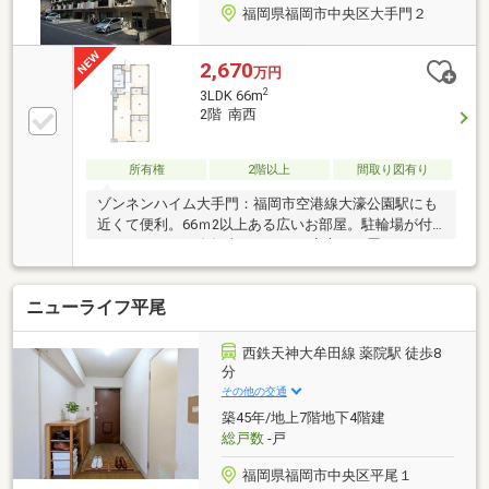
福岡県福岡市中央区大手門２
2,670
万円
2
3LDK 66m
2階 南西
所有権
2階以上
間取り図有り
ゾンネンハイム大手門：福岡市空港線大濠公園駅にも
近くて便利。66ｍ2以上ある広いお部屋。駐輪場が付
いているので、自転車とバイクを安心して置けます。
駅まで徒歩7分の場所にある物件です。不動産のこと
で確認したいことがあるなら、メール又はお電話にて
ニューライフ平尾
ご連絡ください。当社は豊富な経験と知識を持ってい
るので、丁寧にお答えします。
西鉄天神大牟田線 薬院駅 徒歩8
分
その他の交通
築45年/地上7階地下4階建
総戸数
-戸
福岡県福岡市中央区平尾１