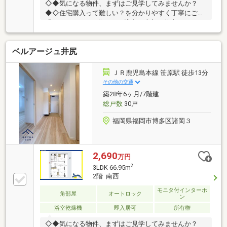
◇◆気になる物件、まずはご見学してみませんか？
◆◇住宅購入って難しい？を分かりやすく丁寧にご説
明いたします！お住まいの購入・売却・住宅ローン、
ご相談ください！お問い合わせ：092-404-1526♪
ベルアージュ井尻
ＪＲ鹿児島本線 笹原駅 徒歩13分
その他の交通
築28年6ヶ月/7階建
総戸数
30戸
福岡県福岡市博多区諸岡３
2,690
万円
2
3LDK 66.95m
2階 南西
モニタ付インターホ
角部屋
オートロック
ン
浴室乾燥機
即入居可
所有権
◇◆気になる物件、まずはご見学してみませんか？