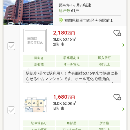
築42年1ヶ月/8階建
総戸数
61戸
福岡県福岡市西区今宿駅前１
2,180
万円
2
3LDK 60.16m
2階 南
南向き
駐車場あり
即入居可
所有権
オール電化
2階以上
駅徒歩7分で2駅利用可！専有面積60.16平米で快適に暮
らせる中古マンションです。オール電化で経済的。お
問い合わせお待ちしております！2大キャンペーン実
施中！！
1,680
万円
2
3LDK 62.08m
5階 東
駐車場あり
角部屋
所有権
オール電化
エレベーター
2階以上