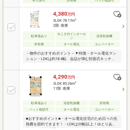
即入居可
所有権
ペット相談可
4,380
万円
2
3LDK 78.17m
2階 南東
モニタ付インターホ
駐車場あり
浴室乾燥機
ン
所有権
オール電化
エレベーター
－物件のおすすめポイント－▼特徴・オール電化マン
ション・LDKは約18.4帖、会話が弾む対面式キッチ
ン・洗面室は2WAY仕様、家事・生活動線良好・キッ
チン横の和室はお子様の遊び場としても活用可・WIC
等、各洋室・和室に収納スペース有・玄関に人感照明
4,290
万円
センサーを採用・ペット飼育可(規約有／専用足洗い場
2
3LDK 85.26m
有)・敷地内平置き駐車場1住戸1台利用可(車種によ
11階 南東
る)▼設備・食器洗乾燥機・IHコンロ・浴室乾燥機▼周
辺環境・サニー九大学研都市店 徒歩4分(約280m)■ ご
希望の住まい探しをお手伝いします ━━━━━・・・
駐車場あり
浴室乾燥機
所有権
物件の詳細・ご相談はお気軽にお問い合わせくださ
ペット相談可
オール電化
エレベーター
い。
■おすすめポイント■・オール電化住宅のため日々の光
熱費を節約できます！・LDKは20帖以上！ゆとりある
広さで、家具配置もしやすい開放的な空間です！・対