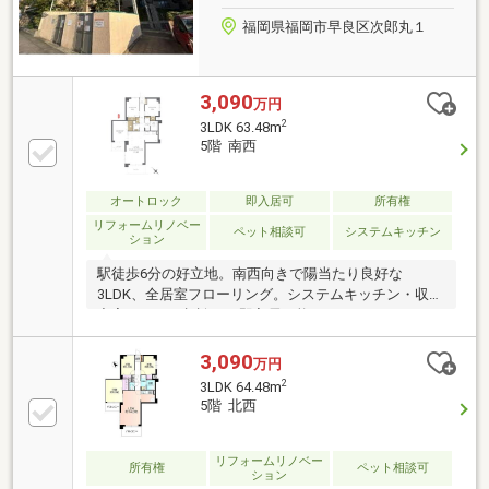
福岡県福岡市早良区次郎丸１
3,090
万円
2
3LDK 63.48m
5階 南西
オートロック
即入居可
所有権
リフォームリノベー
ペット相談可
システムキッチン
ション
駅徒歩6分の好立地。南西向きで陽当たり良好な
3LDK、全居室フローリング。システムキッチン・収納
充実、ペット相談可、即入居可能。
3,090
万円
2
3LDK 64.48m
5階 北西
リフォームリノベー
所有権
ペット相談可
ション