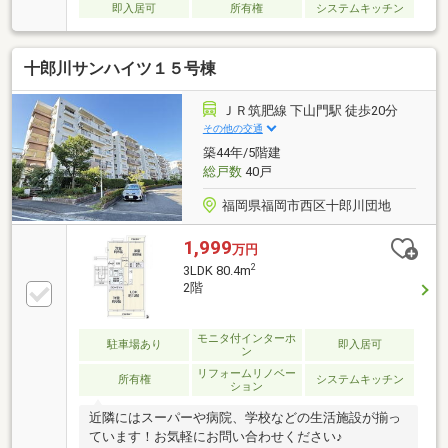
即入居可
所有権
システムキッチン
十郎川サンハイツ１５号棟
ＪＲ筑肥線 下山門駅 徒歩20分
その他の交通
築44年/5階建
総戸数
40戸
福岡県福岡市西区十郎川団地
1,999
万円
2
3LDK 80.4m
2階
モニタ付インターホ
駐車場あり
即入居可
ン
リフォームリノベー
所有権
システムキッチン
ション
近隣にはスーパーや病院、学校などの生活施設が揃っ
ています！お気軽にお問い合わせください♪