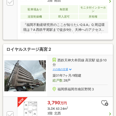
2階 南西
モニタ付インターホ
駐車場あり
角部屋
ン
浴室乾燥機
即入居可
所有権
『福岡不動産研究所のここが知りたいQ＆A』Q 周辺環
境は？A 西鉄平尾駅まで徒歩9分、天神へのアクセスも
良好な「高宮1丁目」の閑静な住宅街です 人気の高宮
小学校・高宮中学校 区で教育環境が整っており、周辺
には市崎公園や洗練されたショップも点在 利便性と落
ロイヤルステージ高宮２
ち着きを兼ね備えた、福岡市内でも屈指の人気エリア
ですQ 管理の状況は？A 野村不動産パートナーズによ
る日勤管理で、共用部は非常に綺麗に保たれています
西鉄天神大牟田線 高宮駅 徒歩10
修繕積立金も潤沢（約8 600万円）で、長期修繕計画に
分
基づいた管理体制は安心材料 オートロックや宅配ボッ
その他の交通
クスも完備され、セキュリティ面も万全です
築31年7ヶ月/9階建
総戸数
28戸
福岡県福岡市南区野間３
3,790
万円
2
3LDK 63.24m
3階 北西