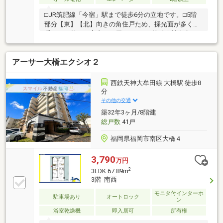
□JR筑肥線「今宿」駅まで徒歩6分の立地です。□5階
部分【東】【北】向きの角住戸ため、採光面が多く、
暖かい日差しが室内まで届きます。□株式会社大京ア
ステージの日勤管理です。□2019年6月に大規模修繕工
事実施済みです。《ライフインフォメーション》・福
アーサー大橋エクシオ２
岡市立今宿小学校・・・徒歩14分（約1 100m）・福岡
市立玄洋中学校・・・徒歩27分（約2 100m）・長垂海
浜公園・・・徒歩6分（約460m）・今宿郵便局・・・
西鉄天神大牟田線 大橋駅 徒歩8
徒歩3分（約230m）・ローソン福岡今宿東二丁目
分
店・・・徒歩5分（約340m）・マルキョウ今宿
その他の交通
店・・・徒歩7分（約520m）
築32年3ヶ月/8階建
総戸数
41戸
福岡県福岡市南区大橋４
3,790
万円
2
3LDK 67.89m
3階 南西
モニタ付インターホ
駐車場あり
オートロック
ン
浴室乾燥機
即入居可
所有権