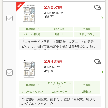
2,925
万円
2
3LDK 66.57m
4階 西
駐車場あり
即入居可
所有権
ペット相談可
2階以上
間取り図有り
「ニューライフ平尾」：福岡市中央区エリアの新居に
ピッタリ。福岡市立高宮小学校が徒歩8分のところに
あり、お子様の通学も便利です。専有面積66.7㎡でご
家族と過ごすのにも問題のない広さです。こちらの物
件は付近に駅が2つあるので、用途に合わせてご利用
2,943
万円
いただけます。当社はお客様が住み良い環境を実現で
2
3LDK 66.7m
きるよう、快適に暮らせる住まいのご紹介を致しま
4階 西
す。経験豊富なプロのスタッフがご案内いたしますの
で、安心してお任せください。
モニタ付インターホ
駐車場あり
所有権
ン
システムキッチン
エレベーター
2階以上
◇七隈線「薬院駅」徒歩7分、西鉄「薬院駅」徒歩8分
のダブルアクセス！◇