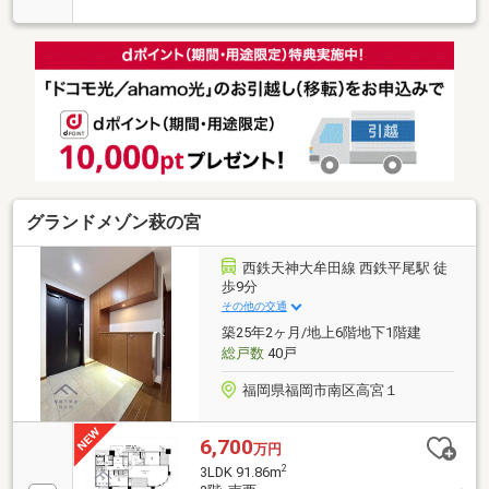
グランドメゾン萩の宮
西鉄天神大牟田線 西鉄平尾駅 徒
歩9分
その他の交通
築25年2ヶ月/地上6階地下1階建
総戸数
40戸
福岡県福岡市南区高宮１
6,700
万円
2
3LDK 91.86m