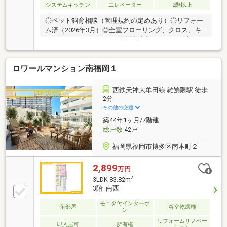
システムキッチン
エレベーター
2階以上
◎ペット飼育相談（管理規約の定めあり）◎リフォー
ム済（2026年3月）◎全室フローリング、クロス、キ
ッチン、ユニットバス、洗面化粧台リフォーム済の
3LDKマンションです。徒歩5分圏内に商業施設も揃っ
ています。お問い合わせお待ちしております。
ロワールマンション南福岡１
西鉄天神大牟田線 雑餉隈駅 徒歩
2分
その他の交通
築44年1ヶ月/7階建
総戸数
42戸
福岡県福岡市博多区南本町２
2,899
万円
2
3LDK 83.82m
3階 南西
モニタ付インターホ
角部屋
浴室乾燥機
ン
リフォームリノベー
即入居可
所有権