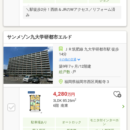
ション
＼駅徒歩2分！西鉄＆JRのWアクセス／リフォーム済
み
サンメゾン九大学研都市エルド
ＪＲ筑肥線 九大学研都市駅 徒歩
14分
その他の交通
築9年7ヶ月/12階建
総戸数
-戸
福岡県福岡市西区周船寺３
4,280
万円
2
3LDK 85.26m
6階 南東
モニタ付インターホ
駐車場あり
オートロック
ン