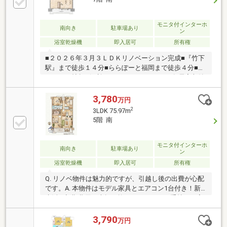
モニタ付インターホ
南向き
駐車場あり
ン
浴室乾燥機
即入居可
所有権
■２０２６年３月３ＬＤＫリノベーション完成■『竹下
駅』まで徒歩１４分■ららぽーと福岡まで徒歩４分■Ｌ
ＤＫ２０帖超■便利なランドリースペース■各居室収納
有■敷地内駐車場空有（※機械式サイズ規定有）【令和
７年度固定資産税】年税：９６，６４８円土地評価
3,780
万円
額：２，７９３，１０９円建物評価額：５，２１９，
2
3LDK 75.97m
８６３円
5階 南
モニタ付インターホ
南向き
駐車場あり
ン
浴室乾燥機
即入居可
所有権
Q. リノベ物件は魅力的ですが、引越し後の出費が心配
です。A. 本物件はモデル家具とエアコン1台付き！新
生活の初期費用を大幅に抑えられます。お手持ちの家
具とのサイズ感は現地で採寸しましょう。Q. 75平米の
3LDK。収納力や実際の広さはどう感じますか？A. 全居
3,790
万円
室収納に加え、大容量のウォークインクローゼットを