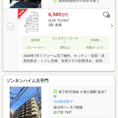
福岡県福岡市中央区今泉１
6,580
万円
2
3LDK 75.33m
2階 南東
モニタ付インターホ
角部屋
所有権
ン
エレベーター
2階以上
宅配ボックス
2026年7月リフォーム完了物件。キッチン・浴室・洗
面化粧台・トイレ交換、全室クロス貼替済み。追加費
用を抑えて新生活をスタートできます。トーカンマン
ション天神南は１９９６年１月に竣工された総戸数２
０戸、１１階建てのマンションです。このお部屋は角
ゾンネンハイム大手門
住戸で二面にバルコニーのついた３LDKです。敷地内
の平置き駐車場に空きがあります。（2026年8月2日現
在1.5万円～2万円） 車体サイズによっては駐車でき
地下鉄空港線 大濠公園駅 徒歩7
ない場合があります。詳しくは担当までご確認くださ
分
い交通は、西鉄天神大牟田線「薬院」駅徒歩６分、
その他の交通
「西鉄福岡」駅徒歩９分、地下鉄七隈線「薬院」駅徒
築53年1ヶ月/7階建
歩６分です。
総戸数
79戸