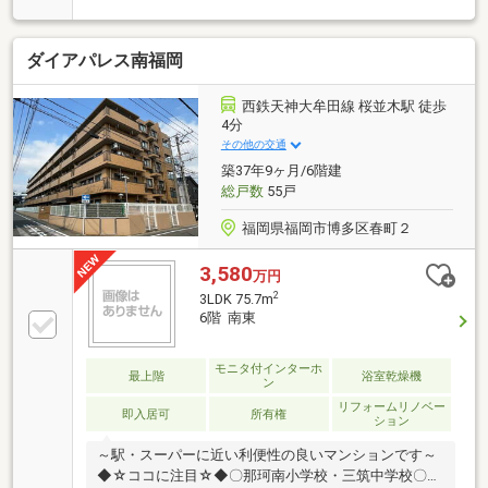
面式キッチンはリビングを見渡しやすく、家族との会
話を楽しみながら料理ができます・バルコニーからは
ダイアパレス南福岡
明るい光が差し込み、通風・陽当たり良好！・11階部
分に位置しているのでお部屋から花火大会の鑑賞も可
能です♪・全居室に収納があるのでお部屋がすっきり
西鉄天神大牟田線 桜並木駅 徒歩
片付きます♪■周辺環境■・中学校は令和8年度新設の中
4分
学校です！・九大学研都市エリアの生活圏で買物や通
その他の交通
勤通学にも便利な暮らしが叶います！・閑静な住宅街
築37年9ヶ月/6階建
で落ち着いた暮らしはいかがでしょうか！
総戸数
55戸
福岡県福岡市博多区春町２
3,580
万円
2
3LDK 75.7m
6階 南東
モニタ付インターホ
最上階
浴室乾燥機
ン
リフォームリノベー
即入居可
所有権
ション
～駅・スーパーに近い利便性の良いマンションです～
◆☆ココに注目☆◆〇那珂南小学校・三筑中学校〇全