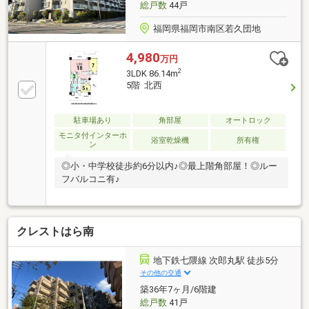
総戸数
44戸
福岡県福岡市南区若久団地
4,980
万円
2
3LDK 86.14m
5階 北西
駐車場あり
角部屋
オートロック
モニタ付インターホ
浴室乾燥機
所有権
ン
◎小・中学校徒歩約6分以内♪◎最上階角部屋！◎ルー
フバルコニ有♪
クレストはら南
地下鉄七隈線 次郎丸駅 徒歩5分
その他の交通
築36年7ヶ月/6階建
総戸数
41戸