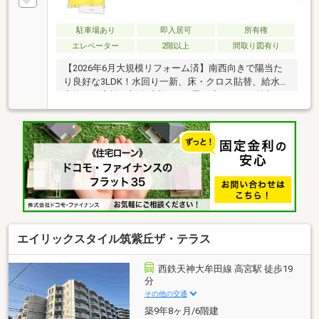
駐車場あり
即入居可
所有権
エレベーター
2階以上
間取り図有り
【2026年6月大規模リフォーム済】南西向きで陽当た
り良好な3LDK！水回り一新、床・クロス貼替、給水管
交換まで実施の新築感覚。15.9畳の広々LDKが魅力で
す。住宅ローンの資金計画もお任せください！
エイリックスタイル筑紫丘ザ・テラス
西鉄天神大牟田線 高宮駅 徒歩19
分
その他の交通
築9年8ヶ月/6階建