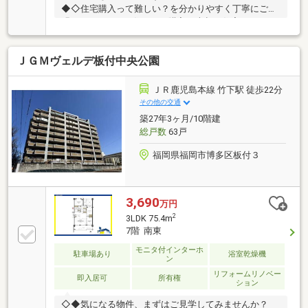
◆◇住宅購入って難しい？を分かりやすく丁寧にご説
明いたします！お住まいの購入・売却・住宅ローン、
ご相談ください！お問い合わせ：092-404-1526♪
ＪＧＭヴェルデ板付中央公園
ＪＲ鹿児島本線 竹下駅 徒歩22分
その他の交通
築27年3ヶ月/10階建
総戸数
63戸
福岡県福岡市博多区板付３
3,690
万円
2
3LDK 75.4m
7階 南東
モニタ付インターホ
駐車場あり
浴室乾燥機
ン
リフォームリノベー
即入居可
所有権
ション
◇◆気になる物件、まずはご見学してみませんか？