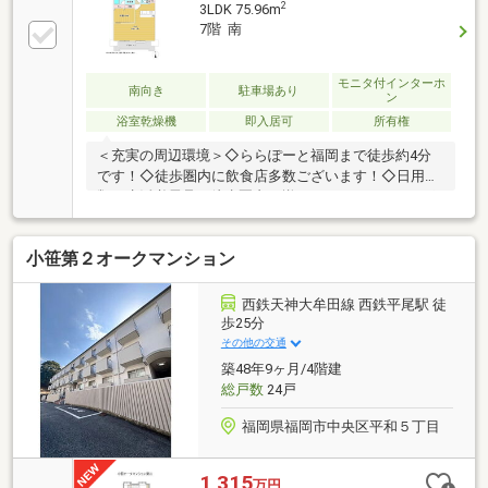
2
3LDK 75.96m
完備。南向きバルコニーからの採光や、実際の家事動
7階 南
線の良さはぜひご体感ください。Q. 商業施設が近いと
便利ですが、周辺環境は騒がしくないですか？A. らら
ぽーとやドラッグストアが徒歩圏内で至便な反面、週
モニタ付インターホ
南向き
駐車場あり
ン
末の周辺道路の交通量は現地で要確認ポイントです。
浴室乾燥機
即入居可
所有権
室内の防音性も要チェック。
＜充実の周辺環境＞◇ららぽーと福岡まで徒歩約4分
です！◇徒歩圏内に飲食店多数ございます！◇日用品
類・生活必需品が徒歩圏内で揃います！＜おすすめポ
イント＞○駐車場は機械式のみ空有りです！（高さ：
1550cm、長さ：1800cm）○高層階で眺望良好！南向
小笹第２オークマンション
きで陽当たり・通風良好です！○LDKが20帖以上なの
で家族団欒にぴったりです！
西鉄天神大牟田線 西鉄平尾駅 徒
歩25分
その他の交通
築48年9ヶ月/4階建
総戸数
24戸
福岡県福岡市中央区平和５丁目
1,315
万円